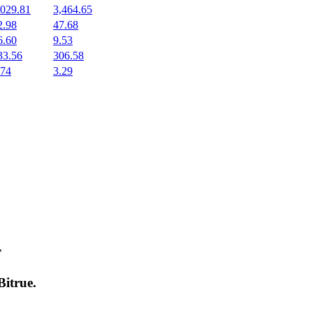
,029.81
3,464.65
2.98
47.68
6.60
9.53
33.56
306.58
.74
3.29
т
Bitrue
.