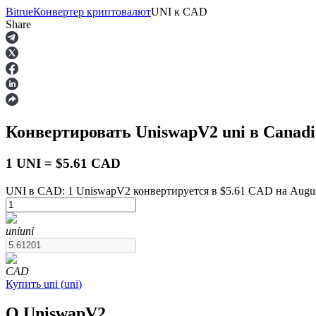
Bitrue
Конвертер криптовалют
UNI
к
CAD
Share
Фьючерсы
Конвертировать UniswapV2
uni
в Canadi
1 UNI = $5.61 CAD
UNI в CAD: 1 UniswapV2 конвертируется в $5.61 CAD на Augus
USDT-фьючерсы
uni
uni
Фьючерсы с использованием USDT в качестве обеспечен
CAD
Купить
uni
(
uni
)
О UniswapV2