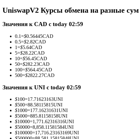
Фьючерсы с использованием USDC в качестве обеспечен
UniswapV2 Курсы обмена на разные су
Значения к CAD с today 02:59
0.1
=
$
0.56445
CAD
0.5
=
$
2.82
CAD
1
=
$
5.64
CAD
5
=
$
28.22
CAD
10
=
$
56.45
CAD
50
=
$
282.23
CAD
100
=
$
564.45
CAD
Копирование торговли
500
=
$
2822.27
CAD
Присоединяйтесь к лучшим трейдерам
Значения к UNI с today 02:59
$
100
=
17.71623163
UNI
$
500
=
88.58115815
UNI
$
1000
=
177.16231631
UNI
$
5000
=
885.81158158
UNI
$
10000
=
1,771.62316316
UNI
$
50000
=
8,858.11581584
UNI
$
100000
=
17,716.23163169
UNI
$
500000
=
88,581.15815848
UNI