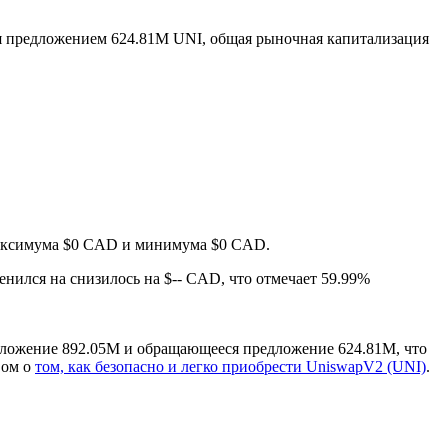
 предложением 624.81M UNI, общая рыночная капитализация
 максимума $0 CAD и минимума $0 CAD.
енился на снизилось на $-- CAD, что отмечает 59.99%
дложение 892.05M и обращающееся предложение 624.81M, что
вом о
том, как безопасно и легко приобрести UniswapV2 (UNI)
.