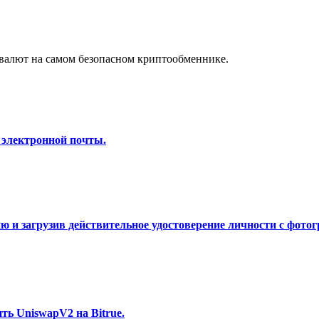
а копи-трейдинг
валют на самом безопасном криптообменнике.
 электронной почты.
 т. д.
 и загрузив действительное удостоверение личности с фотог
ь UniswapV2 на Bitrue.