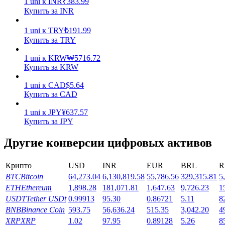
1
uni
к
INR
₹
383.99
Купить за INR
Заработок
1
uni
к
TRY
₺
191.99
Купить за TRY
1
uni
к
KRW
₩
5716.72
Купить за KRW
1
uni
к
CAD
$
5.64
Купить за CAD
1
uni
к
JPY
¥
637.57
Купить за JPY
Силовая свинья
Другие конверсии цифровых активов
Получайте конкурентные награды ежедневно
Крипто
USD
INR
EUR
BRL
R
BTC
Bitcoin
64,273.04
6,130,819.58
55,786.56
329,315.81
5
ETH
Ethereum
1,898.28
181,071.81
1,647.63
9,726.23
1
USDT
Tether USDt
0.99913
95.30
0.86721
5.11
8
BNB
Binance Coin
593.75
56,636.24
515.35
3,042.20
4
XRP
XRP
1.02
97.95
0.89128
5.26
8