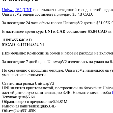
UniswapV2 (UNI)
испытывает нисходящий тренд на этой недел
UniswapV2 теперь составляет примерно $3.4B CAD.
За последние 24 часа объем торгов UniswapV2 достиг $31.05K
Фьючерсы на COIN-M
В настоящее время курс
UNI к CAD
составляет $5.64 CAD за
Криптовалютные фьючерсы
1
UNI
=
$
5.64
CAD
$
1
CAD
=
0.17716235
UNI
TradFi
(Примечание: Комиссии за обмен и газовые расходы не включе
Деривативы на акции, форекс, драгоценные металлы и с
За последние 7 дней цена UniswapV2 изменилась на упало на 8
По сравнению с прошлым месяцем, UniswapV2 изменился на ув
уменьшение в стоимости.
Статистика рынка UniswapV2
UNI является криптовалютой, построенной на блокчейне Unis
дает ей рыночную капитализацию 3.4B. Нажмите здесь, чтобы
Текущая цена
$
5.64
Обращающееся предложение
624.81M
Рыночная капитализация
$
3.4B
USDC фьючерсы
Объем(24ч)
$
31.05K