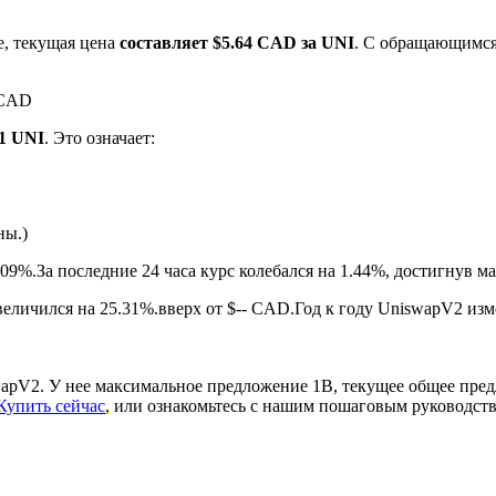
е, текущая цена
составляет $5.64 CAD за UNI
. С обращающимся
 CAD
 1 UNI
. Это означает:
ны.)
ырьевые товары
.09%.
За последние 24 часа курс колебался на 1.44%, достигнув
еличился на 25.31%.вверх от $-- CAD.
Год к году UniswapV2 изм
wapV2. У нее максимальное предложение 1B, текущее общее пре
Купить сейчас
, или ознакомьтесь с нашим пошаговым руководст