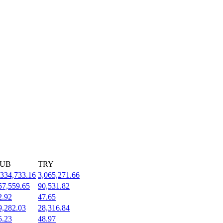
UB
TRY
,334,733.16
3,065,271.66
57,559.65
90,531.82
2.92
47.65
9,282.03
28,316.84
5.23
48.97