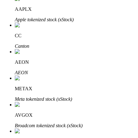
AAPLX
Блокировки BTR
Apple tokenized stock (xStock)
Эксклюзивные инвестиции для владельцев BTR
CC
Canton
AEON
AEON
METAX
Кредиты
Meta tokenized stock (xStock)
Сервис заимствований, обеспеченных криптовалютой
AVGOX
Broadcom tokenized stock (xStock)