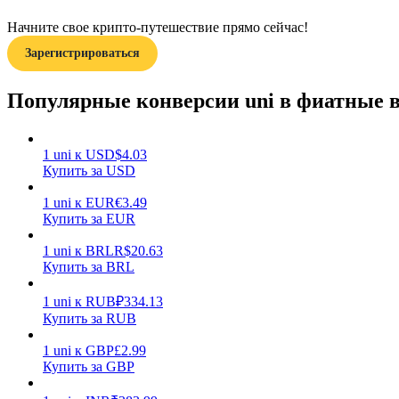
Начните свое крипто-путешествие прямо сейчас!
Гид
Зарегистрироваться
Руководство для начинающих по фьючерсам
Популярные конверсии uni в фиатные
1
uni
к
USD
$
4.03
Купить за USD
1
uni
к
EUR
€
3.49
Купить за EUR
1
uni
к
BRL
R$
20.63
Торговые стратегии
Купить за BRL
Узнайте, как оставаться прибыльным
1
uni
к
RUB
₽
334.13
Купить за RUB
1
uni
к
GBP
£
2.99
Купить за GBP