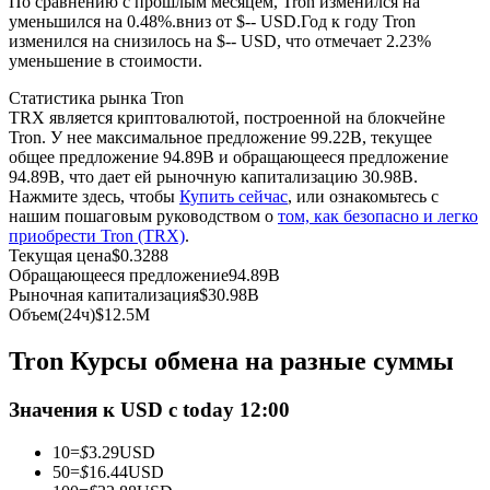
По сравнению с прошлым месяцем, Tron изменился на
уменьшился на 0.48%.вниз от $-- USD.
Год к году Tron
изменился на снизилось на $-- USD, что отмечает 2.23%
USDC фьючерсы
уменьшение в стоимости.
Фьючерсы с использованием USDC в качестве
Статистика рынка Tron
обеспечения
TRX является криптовалютой, построенной на блокчейне
Tron. У нее максимальное предложение 99.22B, текущее
общее предложение 94.89B и обращающееся предложение
94.89B, что дает ей рыночную капитализацию 30.98B.
Нажмите здесь, чтобы
Купить сейчас
, или ознакомьтесь с
нашим пошаговым руководством о
том, как безопасно и легко
приобрести Tron (TRX)
.
Текущая цена
$
0.3288
Обращающееся предложение
94.89B
Рыночная капитализация
$
30.98B
Объем(24ч)
$
12.5M
Копирование торговли
Tron Курсы обмена на разные суммы
Присоединяйтесь к лучшим трейдерам
Значения к USD с today 12:00
10
=
$
3.29
USD
50
=
$
16.44
USD