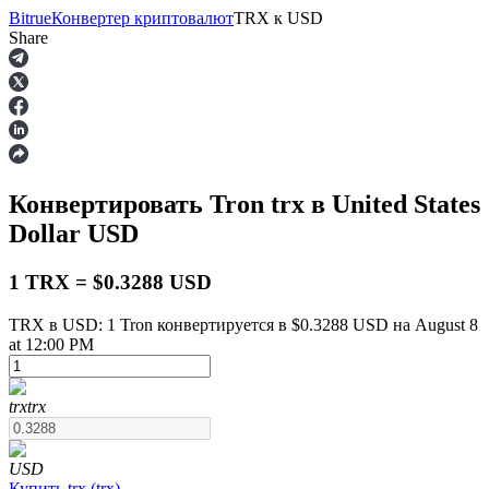
Bitrue
Конвертер криптовалют
TRX
к
USD
Share
Фьючерсы
Конвертировать Tron
trx
в United States
Dollar
USD
1 TRX = $0.3288 USD
TRX в USD: 1 Tron конвертируется в $0.3288 USD на August 8
at 12:00 PM
USDT-фьючерсы
Фьючерсы с использованием USDT в качестве
обеспечения
trx
trx
USD
Купить
trx
(
trx
)