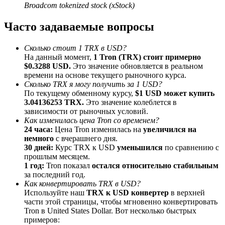
Broadcom tokenized stock (xStock)
До 65% комиссии!
Часто задаваемые вопросы
Сколько стоит 1 TRX в USD?
На данный момент,
1 Tron (TRX) стоит примерно
$0.3288 USD.
Это значение обновляется в реальном
времени на основе текущего рыночного курса.
Сколько TRX я могу получить за 1 USD?
По текущему обменному курсу,
$1 USD может купить
3.04136253 TRX.
Это значение колеблется в
зависимости от рыночных условий.
Реферал
Как изменилась цена Tron со временем?
Пригласите друга, чтобы получить денежные
24 часа:
Цена Tron изменилась на
увеличился на
вознаграждения
немного
с вчерашнего дня.
30 дней:
Курс TRX к USD
уменьшился
по сравнению с
BTC Welcome Rewards
прошлым месяцем.
1 год:
Tron показал
остался относительно стабильным
за последний год.
Как конвертировать TRX в USD?
Используйте наш
TRX к USD конвертер
в верхней
части этой страницы, чтобы мгновенно конвертировать
Tron в United States Dollar. Вот несколько быстрых
примеров: