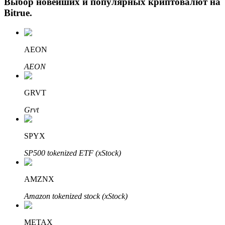
Выбор новейших и популярных криптовалют на
Bitrue
.
AEON
AEON
GRVT
Авто Инвест
Grvt
Получите долгосрочную прибыль и гибкие проценты
SPYX
SP500 tokenized ETF (xStock)
AMZNX
Amazon tokenized stock (xStock)
Изучите стейкинг
METAX