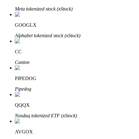
Узнайте о пассивном доходе
Meta tokenized stock (xStock)
Bitrue
AI
GOOGLX
Alphabet tokenized stock (xStock)
CC
Canton
Bitrue Партнеры
PIPEDOG
Pipedog
QQQX
Nasdaq tokenized ETF (xStock)
AVGOX
Партнеры Bitrue