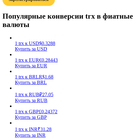
Популярные конверсии trx в фиатные
валюты
1
trx
к
USD
$
0.3288
Заработок
Купить за USD
1
trx
к
EUR
€
0.28443
Купить за EUR
1
trx
к
BRL
R$
1.68
Купить за BRL
1
trx
к
RUB
₽
27.05
Купить за RUB
Силовая свинья
1
trx
к
GBP
£
0.24372
Купить за GBP
Получайте конкурентные награды ежедневно
1
trx
к
INR
₹
31.28
Купить за INR