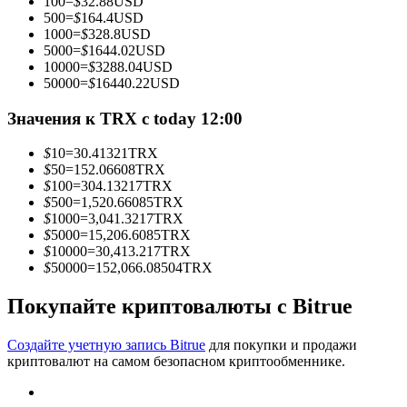
100
=
$
32.88
USD
500
=
$
164.4
USD
1000
=
$
328.8
USD
5000
=
$
1644.02
USD
10000
=
$
3288.04
USD
Станьте копи-трейдером
50000
=
$
16440.22
USD
Наслаждайтесь распределением прибыли и комиссиями
Значения к TRX с today 12:00
за копи-трейдинг
$
10
=
30.41321
TRX
$
50
=
152.06608
TRX
$
100
=
304.13217
TRX
$
500
=
1,520.66085
TRX
$
1000
=
3,041.3217
TRX
$
5000
=
15,206.6085
TRX
$
10000
=
30,413.217
TRX
$
50000
=
152,066.08504
TRX
Покупайте криптовалюты с Bitrue
Информация
Анализ больших данных, включая торговую информацию
Создайте учетную запись Bitrue
для покупки и продажи
и т. д.
криптовалют на самом безопасном криптообменнике.