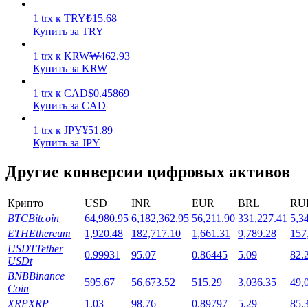
1
trx
к
TRY
₺
15.68
Купить за TRY
1
trx
к
KRW
₩
462.93
Купить за KRW
1
trx
к
CAD
$
0.45869
Стейкинг
Купить за CAD
Высокая прибыль и мгновенный доступ
1
trx
к
JPY
¥
51.89
Купить за JPY
Другие конверсии цифровых активов
Крипто
USD
INR
EUR
BRL
RU
BTC
Bitcoin
64,980.95
6,182,362.95
56,211.90
331,227.41
5,3
ETH
Ethereum
1,920.48
182,717.10
1,661.31
9,789.28
157
USDT
Tether
0.99931
95.07
0.86445
5.09
82.
USDt
Launchpool
BNB
Binance
595.67
56,673.52
515.29
3,036.35
49,
Гибкая ставка для заработка популярных токенов
Coin
XRP
XRP
1.03
98.76
0.89797
5.29
85.