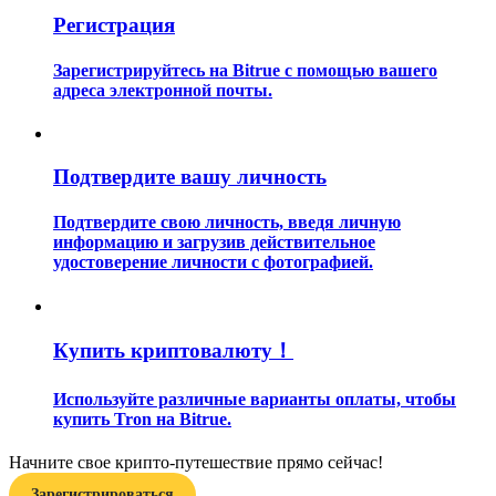
Регистрация
Зарегистрируйтесь на Bitrue с помощью вашего
адреса электронной почты.
Гид
Подтвердите вашу личность
Руководство для начинающих по фьючерсам
Подтвердите свою личность, введя личную
информацию и загрузив действительное
удостоверение личности с фотографией.
Купить криптовалюту！
Используйте различные варианты оплаты, чтобы
купить Tron на Bitrue.
Торговые стратегии
Начните свое крипто-путешествие прямо сейчас!
Узнайте, как оставаться прибыльным
Зарегистрироваться