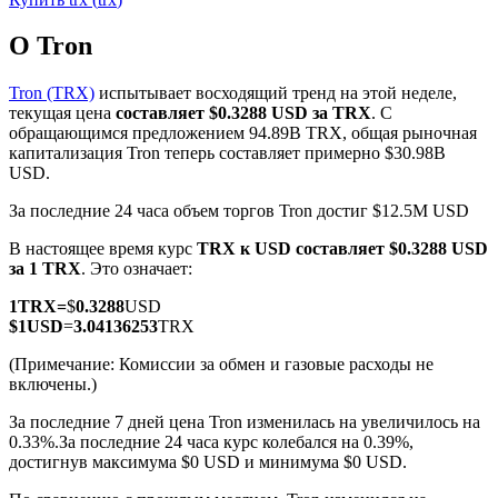
О Tron
Tron (TRX)
испытывает восходящий тренд на этой неделе,
текущая цена
составляет $0.3288 USD за TRX
. С
обращающимся предложением 94.89B TRX, общая рыночная
Фьючерсы на COIN-M
капитализация Tron теперь составляет примерно $30.98B
USD.
Криптовалютные фьючерсы
За последние 24 часа объем торгов Tron достиг $12.5M USD
В настоящее время курс
TRX к USD
составляет $0.3288 USD
TradFi
за 1 TRX
. Это означает:
Деривативы на акции, форекс, драгоценные металлы и
1
TRX
=
$
0.3288
USD
сырьевые товары
$
1
USD
=
3.04136253
TRX
(Примечание: Комиссии за обмен и газовые расходы не
включены.)
За последние 7 дней цена Tron изменилась на увеличилось на
0.33%.
За последние 24 часа курс колебался на 0.39%,
достигнув максимума $0 USD и минимума $0 USD.