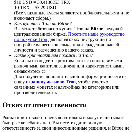
$10 USD = 30.4136253 TRX
10 TRX = $3.29 USD
(Все указанные курсы являются приблизительными и не
включают сборы.)
Как купить 1 Tron на Bitrue?
Вы можете безопасно купить Tron на
Bitrue
, ведущей
BTC Welcome Rewards
централизованной бирже.
Посетите наше руководство
по покупке Tron
для пошаговых инструкций по
Deposit & Trade BTC to Share 25000 USDT prize pool!
настройке вашего кошелька, подтверждению вашей
личности и размещению вашего заказа.
Какие криптоактивы похожи на Tron?
Если вы исследуете криптовалюты с сопоставимыми
Deposit CASHCAT & Win
рыночными капитализациями или характеристиками,
ознакомьтесь с:
Share 500000 CASHCAT prize pool
Для получения дополнительной информации посетите
нашу
страницу активов Tron
, чтобы узнать о
связанных монетах и альткойнах по категориям или
производительности.
Exclusive for BitMart Users
Отказ от ответственности
Register & Trade to Win 500,000 USDT
Рынки криптовалют очень волатильны и могут испытывать
быстрые колебания цен. Вы несете единоличную
ответственность за свои инвестиционные решения, и Bitrue не