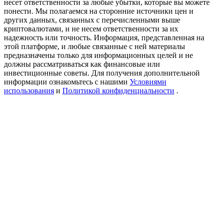
несет ответственности за любые убытки, которые вы можете
Precious Metals Trading Carnival
понести. Мы полагаемся на сторонние источники цен и
других данных, связанных с перечисленными выше
Trade Gold & Silver · 33,333 USDT Bonus
криптовалютами, и не несем ответственности за их
надежность или точность. Информация, представленная на
этой платформе, и любые связанные с ней материалы
предназначены только для информационных целей и не
должны рассматриваться как финансовые или
USDT New User Exclusive 10% APR
инвестиционные советы. Для получения дополнительной
USDT Flexible Staking | Daily Rewards
информации ознакомьтесь с нашими
Условиями
использования
и
Политикой конфиденциальности
.
BTC New User Exclusive: 6.5% APR
BTC Flexible Staking | Daily Rewards