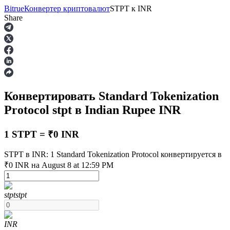
Bitrue
Конвертер криптовалют
STPT
к
INR
Share
Фьючерсы
Конвертировать Standard Tokenization
Protocol
stpt
в Indian Rupee
INR
1 STPT = ₹0 INR
STPT в INR: 1 Standard Tokenization Protocol конвертируется в
USDT-фьючерсы
₹0 INR на August 8 at 12:59 PM
Фьючерсы с использованием USDT в качестве
обеспечения
stpt
stpt
INR