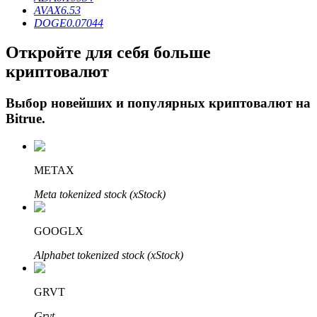
AVAX
6.53
DOGE
0.07044
Откройте для себя больше
криптовалют
Выбор новейших и популярных криптовалют на
Bitrue
.
Авто Инвест
Получите долгосрочную прибыль и гибкие проценты
METAX
Meta tokenized stock (xStock)
GOOGLX
Alphabet tokenized stock (xStock)
GRVT
Изучите стейкинг
Grvt