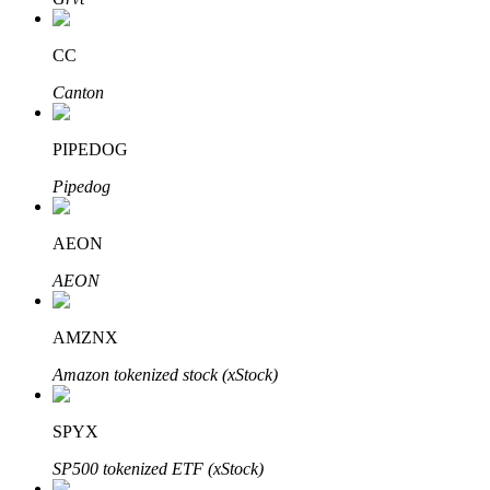
Узнайте о пассивном доходе
CC
Bitrue
AI
Canton
PIPEDOG
Pipedog
AEON
Bitrue Партнеры
AEON
AMZNX
Amazon tokenized stock (xStock)
SPYX
SP500 tokenized ETF (xStock)
Партнеры Bitrue