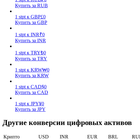
Купить за RUB
1
stpt
к
GBP
£
0
Купить за GBP
1
stpt
к
INR
₹
0
Купить за INR
Стейкинг
1
stpt
к
TRY
₺
0
Высокая прибыль и мгновенный доступ
Купить за TRY
1
stpt
к
KRW
₩
0
Купить за KRW
1
stpt
к
CAD
$
0
Купить за CAD
1
stpt
к
JPY
¥
0
Купить за JPY
Launchpool
Другие конверсии цифровых активов
Гибкая ставка для заработка популярных токенов
Крипто
USD
INR
EUR
BRL
RU