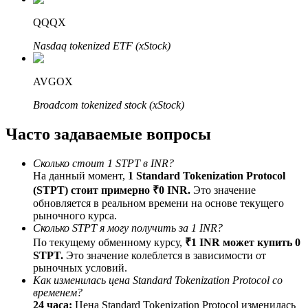
До 65% комиссии!
QQQX
Nasdaq tokenized ETF (xStock)
AVGOX
Broadcom tokenized stock (xStock)
Часто задаваемые вопросы
Реферал
Сколько стоит 1 STPT в INR?
На данный момент,
1 Standard Tokenization Protocol
Пригласите друга, чтобы получить денежные
вознаграждения
(STPT) стоит примерно ₹0 INR.
Это значение
обновляется в реальном времени на основе текущего
BTC Welcome Rewards
рыночного курса.
Сколько STPT я могу получить за 1 INR?
По текущему обменному курсу,
₹1 INR может купить 0
STPT.
Это значение колеблется в зависимости от
рыночных условий.
Как изменилась цена Standard Tokenization Protocol со
временем?
24 часа:
Цена Standard Tokenization Protocol изменилась