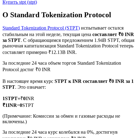
Купить
stpt
(
stpt
)
О Standard Tokenization Protocol
Standard Tokenization Protocol (STPT)
испытывает остался
стабильным на этой неделе, текущая цена
составляет ₹0 INR
Фьючерсы на COIN-M
за STPT
. С обращающимся предложением 1.94B STPT, общая
рыночная капитализация Standard Tokenization Protocol теперь
Криптовалютные фьючерсы
составляет примерно ₹12.13B INR.
За последние 24 часа объем торгов Standard Tokenization
Protocol достиг ₹0 INR
TradFi
В настоящее время курс
STPT к INR
составляет ₹0 INR за 1
Деривативы на акции, форекс, драгоценные металлы и
STPT
. Это означает:
сырьевые товары
1
STPT
=
₹
0
INR
₹
1
INR
=
0
STPT
(Примечание: Комиссии за обмен и газовые расходы не
включены.)
За последние 24 часа курс колебался на 0%, достигнув