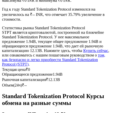
максимума ₹0 INR и минимума ₹0 INR.
Год к году Standard Tokenization Protocol изменился на
USDC фьючерсы
увеличилось на ₹-- INR, что отмечает 35.79% увеличение в
Фьючерсы с использованием USDC в качестве
стоимости.
обеспечения
Статистика рынка Standard Tokenization Protocol
STPT является криптовалютой, построенной на блокчейне
Standard Tokenization Protocol. У нее максимальное
предложение 1.94B, текущее общее предложение 1.94B и
обращающееся предложение 1.94B, что дает ей рыночную
капитализацию 12.13B. Нажмите здесь, чтобы
Купить сейчас
,
или ознакомьтесь с нашим пошаговым руководством о
том,
как безопасно и легко приобрести Standard Tokenization
Protocol (STPT)
.
Текущая цена
₹
0
Обращающееся предложение
1.94B
Копирование торговли
Рыночная капитализация
₹
12.13B
Присоединяйтесь к лучшим трейдерам
Объем(24ч)
₹
--
Standard Tokenization Protocol Курсы
обмена на разные суммы