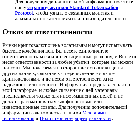
Для получения дополнительной информации посетите
Precious Metals Trading Carnival
нашу
страницу активов Standard Tokenization
Protocol
, чтобы узнать о связанных монетах и
Trade Gold & Silver · 33,333 USDT Bonus
альткойнах по категориям или производительности.
Отказ от ответственности
USDT New User Exclusive 10% APR
Рынки криптовалют очень волатильны и могут испытывать
быстрые колебания цен. Вы несете единоличную
USDT Flexible Staking | Daily Rewards
ответственность за свои инвестиционные решения, и Bitrue не
несет ответственности за любые убытки, которые вы можете
понести. Мы полагаемся на сторонние источники цен и
других данных, связанных с перечисленными выше
BTC New User Exclusive: 6.5% APR
криптовалютами, и не несем ответственности за их
надежность или точность. Информация, представленная на
BTC Flexible Staking | Daily Rewards
этой платформе, и любые связанные с ней материалы
предназначены только для информационных целей и не
должны рассматриваться как финансовые или
инвестиционные советы. Для получения дополнительной
информации ознакомьтесь с нашими
Условиями
использования
и
Политикой конфиденциальности
.