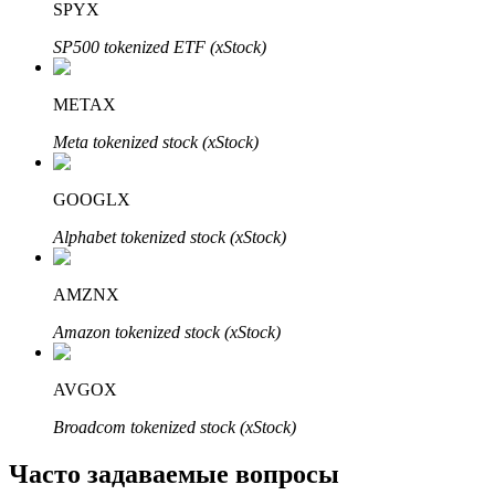
SPYX
Узнайте о пассивном доходе
SP500 tokenized ETF (xStock)
Bitrue
AI
METAX
Meta tokenized stock (xStock)
GOOGLX
Alphabet tokenized stock (xStock)
Bitrue Партнеры
AMZNX
Amazon tokenized stock (xStock)
AVGOX
Broadcom tokenized stock (xStock)
Часто задаваемые вопросы
Партнеры Bitrue