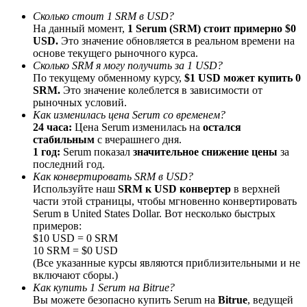
До 65% комиссии!
Сколько стоит 1 SRM в USD?
На данный момент,
1 Serum (SRM) стоит примерно $0
USD.
Это значение обновляется в реальном времени на
основе текущего рыночного курса.
Сколько SRM я могу получить за 1 USD?
По текущему обменному курсу,
$1 USD может купить 0
SRM.
Это значение колеблется в зависимости от
рыночных условий.
Как изменилась цена Serum со временем?
24 часа:
Цена Serum изменилась на
остался
стабильным
с вчерашнего дня.
1 год:
Serum показал
значительное снижение цены
за
Реферал
последний год.
Пригласите друга, чтобы получить денежные
Как конвертировать SRM в USD?
вознаграждения
Используйте наш
SRM к USD конвертер
в верхней
части этой страницы, чтобы мгновенно конвертировать
Deposit CASHCAT & Win
Serum в United States Dollar. Вот несколько быстрых
примеров:
$10 USD = 0 SRM
10 SRM = $0 USD
(Все указанные курсы являются приблизительными и не
включают сборы.)
Как купить 1 Serum на Bitrue?
Вы можете безопасно купить Serum на
Bitrue
, ведущей