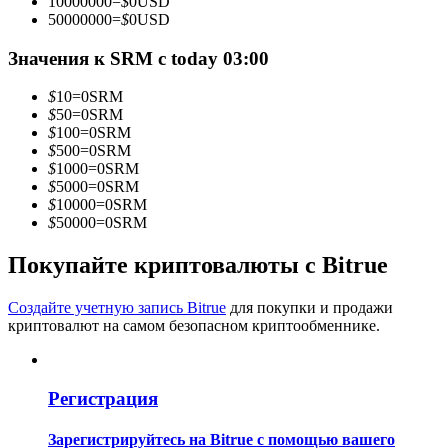
10000000
=
$
0
USD
50000000
=
$
0
USD
Значения к SRM с today 03:00
Станьте копи-трейдером
$
10
=
0
SRM
$
50
=
0
SRM
Наслаждайтесь распределением прибыли и комиссиями
$
100
=
0
SRM
за копи-трейдинг
$
500
=
0
SRM
$
1000
=
0
SRM
$
5000
=
0
SRM
$
10000
=
0
SRM
$
50000
=
0
SRM
Покупайте криптовалюты с Bitrue
Создайте учетную запись Bitrue
для покупки и продажи
криптовалют на самом безопасном криптообменнике.
Информация
Анализ больших данных, включая торговую информацию
и т. д.
Регистрация
Зарегистрируйтесь на Bitrue с помощью вашего