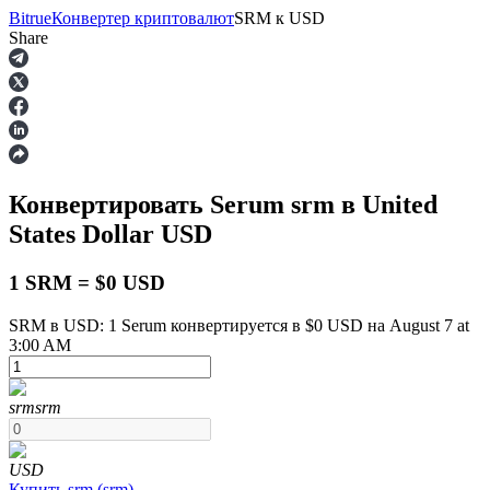
Bitrue
Конвертер криптовалют
SRM
к
USD
Share
Фьючерсы
Конвертировать Serum
srm
в United
States Dollar
USD
1 SRM = $0 USD
SRM в USD: 1 Serum конвертируется в $0 USD на August 7 at
3:00 AM
USDT-фьючерсы
Фьючерсы с использованием USDT в качестве
обеспечения
srm
srm
USD
Купить
srm
(
srm
)