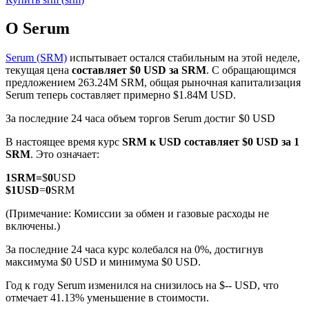
О Serum
Serum (SRM)
испытывает остался стабильным на этой неделе,
текущая цена
составляет $0 USD за SRM
. С обращающимся
предложением 263.24M SRM, общая рыночная капитализация
Фьючерсы на COIN-M
Serum теперь составляет примерно $1.84M USD.
Криптовалютные фьючерсы
За последние 24 часа объем торгов Serum достиг $0 USD
В настоящее время курс
SRM к USD
составляет $0 USD за 1
SRM
. Это означает:
TradFi
1
SRM
=
$
0
USD
Деривативы на акции, форекс, драгоценные металлы и
$
1
USD
=
0
SRM
сырьевые товары
(Примечание: Комиссии за обмен и газовые расходы не
включены.)
За последние 24 часа курс колебался на 0%, достигнув
максимума $0 USD и минимума $0 USD.
Год к году Serum изменился на снизилось на $-- USD, что
отмечает 41.13% уменьшение в стоимости.