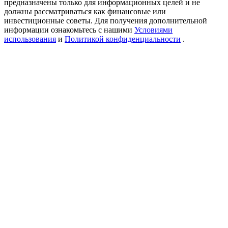
предназначены только для информационных целей и не
USDT New User Exclusive 10% APR
должны рассматриваться как финансовые или
инвестиционные советы. Для получения дополнительной
USDT Flexible Staking | Daily Rewards
информации ознакомьтесь с нашими
Условиями
использования
и
Политикой конфиденциальности
.
New Listing Futures Fest
Trade New Futures, Win 200,000 USDT
Crypto World Cup 2026: Grand Finale
77,777+3k Rewards