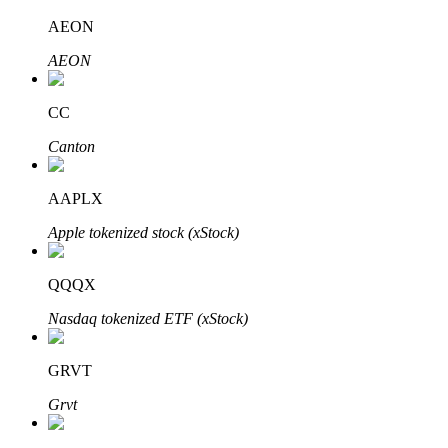
AEON
AEON
CC
Canton
AAPLX
Авто Инвест
Apple tokenized stock (xStock)
Получите долгосрочную прибыль и гибкие проценты
QQQX
Nasdaq tokenized ETF (xStock)
GRVT
Grvt
Изучите стейкинг