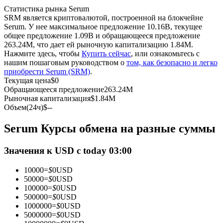
Статистика рынка Serum
SRM является криптовалютой, построенной на блокчейне
USDC фьючерсы
Serum. У нее максимальное предложение 10.16B, текущее
общее предложение 1.09B и обращающееся предложение
Фьючерсы с использованием USDC в качестве
263.24M, что дает ей рыночную капитализацию 1.84M.
обеспечения
Нажмите здесь, чтобы
Купить сейчас
, или ознакомьтесь с
нашим пошаговым руководством о
том, как безопасно и легко
приобрести Serum (SRM)
.
Текущая цена
$
0
Обращающееся предложение
263.24M
Рыночная капитализация
$
1.84M
Объем(24ч)
$
--
Serum Курсы обмена на разные суммы
Копирование торговли
Значения к USD с today 03:00
Присоединяйтесь к лучшим трейдерам
10000
=
$
0
USD
50000
=
$
0
USD
100000
=
$
0
USD
500000
=
$
0
USD
1000000
=
$
0
USD
5000000
=
$
0
USD