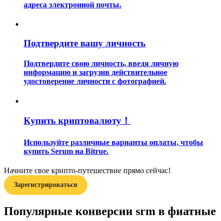
адреса электронной почты.
Подтвердите вашу личность
Подтвердите свою личность, введя личную
информацию и загрузив действительное
Гид
удостоверение личности с фотографией.
Руководство для начинающих по фьючерсам
Купить криптовалюту！
Используйте различные варианты оплаты, чтобы
купить Serum на Bitrue.
Начните свое крипто-путешествие прямо сейчас!
Зарегистрироваться
Торговые стратегии
Популярные конверсии srm в фиатные
Узнайте, как оставаться прибыльным