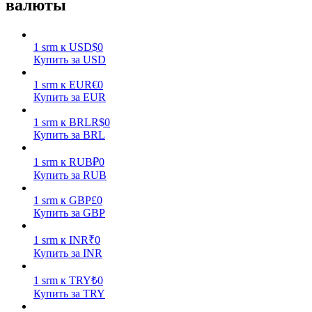
валюты
1
srm
к
USD
$
0
Купить за USD
1
srm
к
EUR
€
0
Купить за EUR
Заработок
1
srm
к
BRL
R$
0
Купить за BRL
1
srm
к
RUB
₽
0
Купить за RUB
1
srm
к
GBP
£
0
Купить за GBP
1
srm
к
INR
₹
0
Силовая свинья
Купить за INR
Получайте конкурентные награды ежедневно
1
srm
к
TRY
₺
0
Купить за TRY