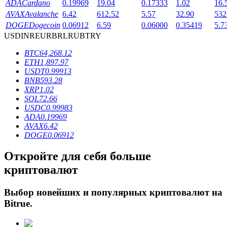
ADA
Cardano
0.19969
19.04
0.17333
1.02
16.
AVAX
Avalanche
6.42
612.52
5.57
32.90
532
DOGE
Dogecoin
0.06912
6.59
0.06000
0.35419
5.7
USD
INR
EUR
BRL
RUB
TRY
BTC
64,268.12
ETH
1,897.97
USDT
0.99913
BNB
593.28
Блокировки BTR
XRP
1.02
SOL
72.66
Эксклюзивные инвестиции для владельцев BTR
USDC
0.99983
ADA
0.19969
AVAX
6.42
DOGE
0.06912
Откройте для себя больше
криптовалют
Выбор новейших и популярных криптовалют на
Bitrue
.
Кредиты
Сервис заимствований, обеспеченных криптовалютой