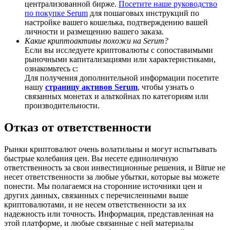
централизованной бирже.
Посетите наше руководство
по покупке Serum
для пошаговых инструкций по
настройке вашего кошелька, подтверждению вашей
личности и размещению вашего заказа.
Какие криптоактивы похожи на Serum?
Если вы исследуете криптовалюты с сопоставимыми
Deposit CASHCAT & Win
рыночными капитализациями или характеристиками,
ознакомьтесь с:
Share 500000 CASHCAT prize pool
Для получения дополнительной информации посетите
нашу
страницу активов Serum
, чтобы узнать о
связанных монетах и альткойнах по категориям или
производительности.
Exclusive for BitMart Users
Отказ от ответственности
Register & Trade to Win 500,000 USDT
Рынки криптовалют очень волатильны и могут испытывать
быстрые колебания цен. Вы несете единоличную
ответственность за свои инвестиционные решения, и Bitrue не
Precious Metals Trading Carnival
несет ответственности за любые убытки, которые вы можете
понести. Мы полагаемся на сторонние источники цен и
Trade Gold & Silver · 33,333 USDT Bonus
других данных, связанных с перечисленными выше
криптовалютами, и не несем ответственности за их
надежность или точность. Информация, представленная на
этой платформе, и любые связанные с ней материалы