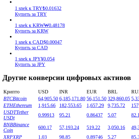
1
snek
к
TRY
₺
0.01632
Купить за TRY
1
snek
к
KRW
₩
0.48178
Купить за KRW
1
snek
к
CAD
$
0.00047
Стейкинг
Купить за CAD
Высокая прибыль и мгновенный доступ
1
snek
к
JPY
¥
0.054
Купить за JPY
Другие конверсии цифровых активов
Крипто
USD
INR
EUR
BRL
RU
BTC
Bitcoin
64,905.50
6,185,171.80
56,151.50
329,860.05
5,3
ETH
Ethereum
1,915.66
182,553.65
1,657.29
9,735.72
157
USDT
Tether
0.99913
95.21
0.86437
5.07
82.
USDt
Launchpool
BNB
Binance
600.17
57,193.24
519.22
3,050.16
49,
Гибкая ставка для заработка популярных токенов
Coin
XRP
XRP
1.03
98.85
0.89746
5.27
85.