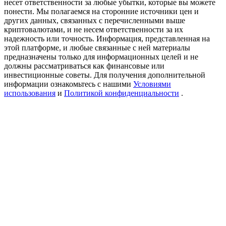
несет ответственности за любые убытки, которые вы можете
Precious Metals Trading Carnival
понести. Мы полагаемся на сторонние источники цен и
других данных, связанных с перечисленными выше
Trade Gold & Silver · 33,333 USDT Bonus
криптовалютами, и не несем ответственности за их
надежность или точность. Информация, представленная на
этой платформе, и любые связанные с ней материалы
предназначены только для информационных целей и не
должны рассматриваться как финансовые или
USDT New User Exclusive 10% APR
инвестиционные советы. Для получения дополнительной
USDT Flexible Staking | Daily Rewards
информации ознакомьтесь с нашими
Условиями
использования
и
Политикой конфиденциальности
.
BTC New User Exclusive: 6.5% APR
BTC Flexible Staking | Daily Rewards