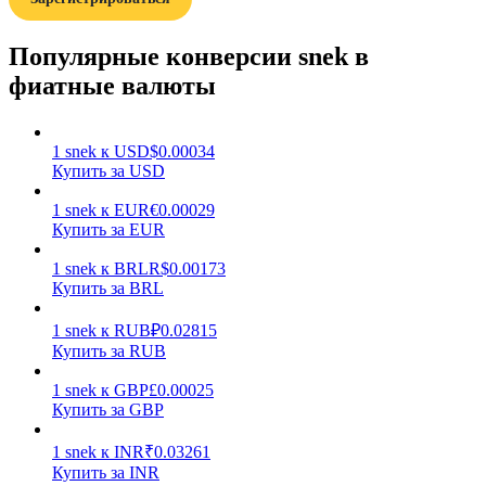
Популярные конверсии snek в
фиатные валюты
1
snek
к
USD
$
0.00034
Заработок
Купить за USD
1
snek
к
EUR
€
0.00029
Купить за EUR
1
snek
к
BRL
R$
0.00173
Купить за BRL
1
snek
к
RUB
₽
0.02815
Купить за RUB
Силовая свинья
1
snek
к
GBP
£
0.00025
Купить за GBP
Получайте конкурентные награды ежедневно
1
snek
к
INR
₹
0.03261
Купить за INR