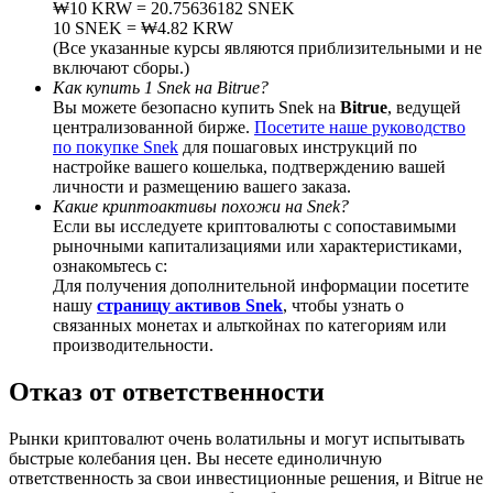
₩10 KRW = 20.75636182 SNEK
10 SNEK = ₩4.82 KRW
(Все указанные курсы являются приблизительными и не
включают сборы.)
Как купить 1 Snek на Bitrue?
Вы можете безопасно купить Snek на
Bitrue
, ведущей
BTC Welcome Rewards
централизованной бирже.
Посетите наше руководство
по покупке Snek
для пошаговых инструкций по
Deposit & Trade BTC to Share 25000 USDT prize pool!
настройке вашего кошелька, подтверждению вашей
личности и размещению вашего заказа.
Какие криптоактивы похожи на Snek?
Если вы исследуете криптовалюты с сопоставимыми
Deposit CASHCAT & Win
рыночными капитализациями или характеристиками,
ознакомьтесь с:
Share 500000 CASHCAT prize pool
Для получения дополнительной информации посетите
нашу
страницу активов Snek
, чтобы узнать о
связанных монетах и альткойнах по категориям или
производительности.
Exclusive for BitMart Users
Отказ от ответственности
Register & Trade to Win 500,000 USDT
Рынки криптовалют очень волатильны и могут испытывать
быстрые колебания цен. Вы несете единоличную
ответственность за свои инвестиционные решения, и Bitrue не