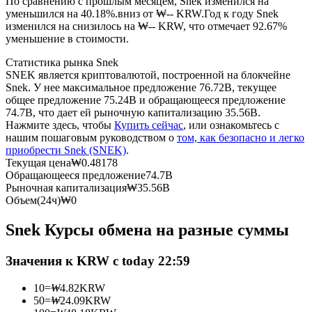
По сравнению с прошлым месяцем, Snek изменился на
уменьшился на 40.18%.вниз от ₩-- KRW.
Год к году Snek
изменился на снизилось на ₩-- KRW, что отмечает 92.67%
USDC фьючерсы
уменьшение в стоимости.
Фьючерсы с использованием USDC в качестве
Статистика рынка Snek
обеспечения
SNEK является криптовалютой, построенной на блокчейне
Snek. У нее максимальное предложение 76.72B, текущее
общее предложение 75.24B и обращающееся предложение
74.7B, что дает ей рыночную капитализацию 35.56B.
Нажмите здесь, чтобы
Купить сейчас
, или ознакомьтесь с
нашим пошаговым руководством о
том, как безопасно и легко
приобрести Snek (SNEK)
.
Текущая цена
₩
0.48178
Обращающееся предложение
74.7B
Рыночная капитализация
₩
35.56B
Объем(24ч)
₩
0
Копирование торговли
Snek Курсы обмена на разные суммы
Присоединяйтесь к лучшим трейдерам
Значения к KRW с today 22:59
10
=
₩
4.82
KRW
50
=
₩
24.09
KRW