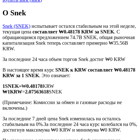
О Snek
Snek (SNEK)
испытывает остался стабильным на этой неделе,
текущая цена
составляет ₩0.48178 KRW за SNEK
. С
обращающимся предложением 74.7B SNEK, общая рыночная
Фьючерсы на COIN-M
капитализация Snek теперь составляет примерно ₩35.56B
KRW.
Криптовалютные фьючерсы
За последние 24 часа объем торгов Snek достиг ₩0 KRW
В настоящее время курс
SNEK к KRW
составляет ₩0.48178
TradFi
KRW за 1 SNEK
. Это означает:
Деривативы на акции, форекс, драгоценные металлы и
1
SNEK
=
₩
0.48178
KRW
сырьевые товары
₩
1
KRW
=
2.07563618
SNEK
(Примечание: Комиссии за обмен и газовые расходы не
включены.)
За последние 7 дней цена Snek изменилась на осталось
стабильным на 0%.
За последние 24 часа курс колебался на 0%,
достигнув максимума ₩0 KRW и минимума ₩0 KRW.