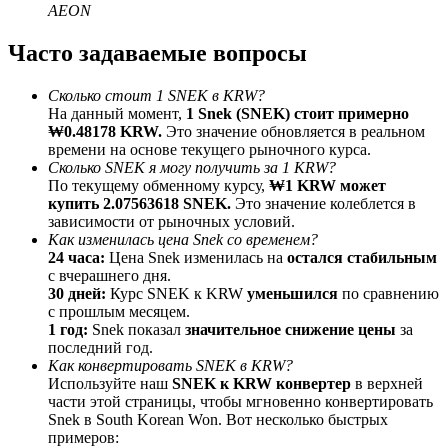
AEON
До 65% комиссии!
Часто задаваемые вопросы
Сколько стоит 1 SNEK в KRW?
На данный момент,
1 Snek (SNEK) стоит примерно
₩0.48178 KRW.
Это значение обновляется в реальном
времени на основе текущего рыночного курса.
Сколько SNEK я могу получить за 1 KRW?
По текущему обменному курсу,
₩1 KRW может
купить 2.07563618 SNEK.
Это значение колеблется в
зависимости от рыночных условий.
Реферал
Как изменилась цена Snek со временем?
Пригласите друга, чтобы получить денежные
24 часа:
Цена Snek изменилась на
остался стабильным
вознаграждения
с вчерашнего дня.
30 дней:
Курс SNEK к KRW
уменьшился
по сравнению
BTC Welcome Rewards
с прошлым месяцем.
1 год:
Snek показал
значительное снижение цены
за
последний год.
Как конвертировать SNEK в KRW?
Используйте наш
SNEK к KRW конвертер
в верхней
части этой страницы, чтобы мгновенно конвертировать
Snek в South Korean Won. Вот несколько быстрых
примеров: