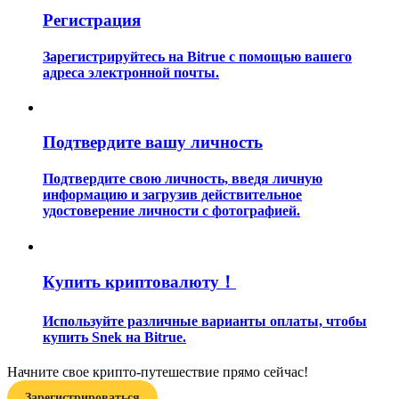
Регистрация
Зарегистрируйтесь на Bitrue с помощью вашего
адреса электронной почты.
Гид
Подтвердите вашу личность
Руководство для начинающих по фьючерсам
Подтвердите свою личность, введя личную
информацию и загрузив действительное
удостоверение личности с фотографией.
Купить криптовалюту！
Используйте различные варианты оплаты, чтобы
купить Snek на Bitrue.
Торговые стратегии
Начните свое крипто-путешествие прямо сейчас!
Узнайте, как оставаться прибыльным
Зарегистрироваться