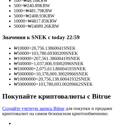
100
=
₩
48.18
KRW
500
=
₩
240.89
KRW
1000
=
₩
481.79
KRW
5000
=
₩
2408.93
KRW
10000
=
₩
4817.85
KRW
Станьте копи-трейдером
50000
=
₩
24089.26
KRW
Наслаждайтесь распределением прибыли и комиссиями
Значения к SNEK с today 22:59
за копи-трейдинг
₩
10000
=
20,756.13860041
SNEK
₩
50000
=
103,780.69300209
SNEK
₩
100000
=
207,561.38600419
SNEK
₩
500000
=
1,037,806.93002096
SNEK
₩
1000000
=
2,075,613.86004193
SNEK
₩
5000000
=
10,378,069.30020966
SNEK
₩
10000000
=
20,756,138.60041932
SNEK
₩
50000000
=
103,780,693.00209662
SNEK
Покупайте криптовалюты с Bitrue
Информация
Анализ больших данных, включая торговую информацию
Создайте учетную запись Bitrue
для покупки и продажи
и т. д.
криптовалют на самом безопасном криптообменнике.