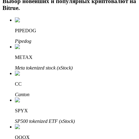
Выбор новейших и популярных криптовалют на
Bitrue
.
PIPEDOG
Pipedog
METAX
Авто Инвест
Meta tokenized stock (xStock)
Получите долгосрочную прибыль и гибкие проценты
CC
Canton
SPYX
SP500 tokenized ETF (xStock)
Изучите стейкинг
QQQX