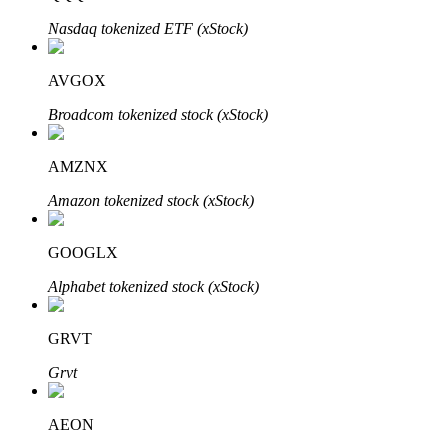
Узнайте о пассивном доходе
Nasdaq tokenized ETF (xStock)
Bitrue
AI
AVGOX
Broadcom tokenized stock (xStock)
AMZNX
Amazon tokenized stock (xStock)
Bitrue Партнеры
GOOGLX
Alphabet tokenized stock (xStock)
GRVT
Grvt
AEON
Партнеры Bitrue