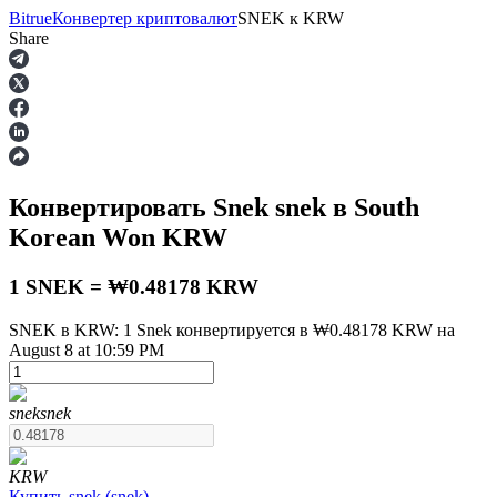
Bitrue
Конвертер криптовалют
SNEK
к
KRW
Share
Фьючерсы
Конвертировать Snek
snek
в South
Korean Won
KRW
1 SNEK = ₩0.48178 KRW
SNEK в KRW: 1 Snek конвертируется в ₩0.48178 KRW на
August 8 at 10:59 PM
USDT-фьючерсы
Фьючерсы с использованием USDT в качестве
обеспечения
snek
snek
KRW
Купить
snek
(
snek
)