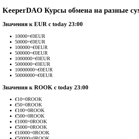
Фьючерсы с использованием USDC в качестве обеспечен
KeeperDAO Курсы обмена на разные с
Значения к EUR с today 23:00
10000
=
€
0
EUR
50000
=
€
0
EUR
100000
=
€
0
EUR
500000
=
€
0
EUR
1000000
=
€
0
EUR
5000000
=
€
0
EUR
10000000
=
€
0
EUR
Копирование торговли
50000000
=
€
0
EUR
Присоединяйтесь к лучшим трейдерам
Значения к ROOK с today 23:00
€
10
=
0
ROOK
€
50
=
0
ROOK
€
100
=
0
ROOK
€
500
=
0
ROOK
€
1000
=
0
ROOK
€
5000
=
0
ROOK
€
10000
=
0
ROOK
€
50000
=
0
ROOK