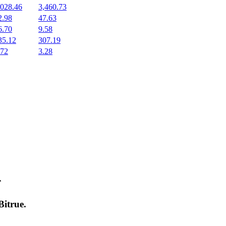
,028.46
3,460.73
2.98
47.63
6.70
9.58
35.12
307.19
.72
3.28
т
Bitrue
.