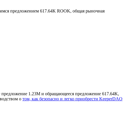
имся предложением 617.64K ROOK, общая рыночная
е предложение 1.23M и обращающееся предложение 617.64K,
оводством о
том, как безопасно и легко приобрести KeeperDAO