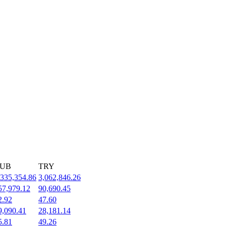
UB
TRY
,335,354.86
3,062,846.26
57,979.12
90,690.45
2.92
47.60
9,090.41
28,181.14
5.81
49.26