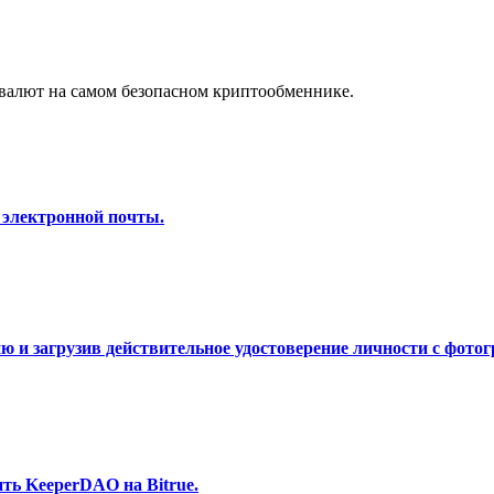
а копи-трейдинг
валют на самом безопасном криптообменнике.
 электронной почты.
 т. д.
 и загрузив действительное удостоверение личности с фотог
ть KeeperDAO на Bitrue.