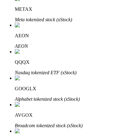
METAX
Блокировки BTR
Meta tokenized stock (xStock)
Эксклюзивные инвестиции для владельцев BTR
AEON
AEON
QQQX
Nasdaq tokenized ETF (xStock)
GOOGLX
Кредиты
Alphabet tokenized stock (xStock)
Сервис заимствований, обеспеченных криптовалютой
AVGOX
Broadcom tokenized stock (xStock)