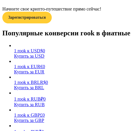
Начните свое крипто-путешествие прямо сейчас!
Гид
Зарегистрироваться
Руководство для начинающих по фьючерсам
Популярные конверсии rook в фиатны
1
rook
к
USD
$
0
Купить за USD
1
rook
к
EUR
€
0
Купить за EUR
1
rook
к
BRL
R$
0
Торговые стратегии
Купить за BRL
Узнайте, как оставаться прибыльным
1
rook
к
RUB
₽
0
Купить за RUB
1
rook
к
GBP
£
0
Купить за GBP