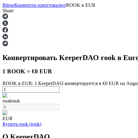
Bitrue
Конвертер криптовалют
ROOK
к
EUR
Share
Фьючерсы
Конвертировать KeeperDAO
rook
в Eur
1 ROOK = €0 EUR
ROOK в EUR: 1 KeeperDAO конвертируется в €0 EUR на August
USDT-фьючерсы
rook
rook
Фьючерсы с использованием USDT в качестве обеспечен
EUR
Купить
rook
(
rook
)
О KeeperDAO