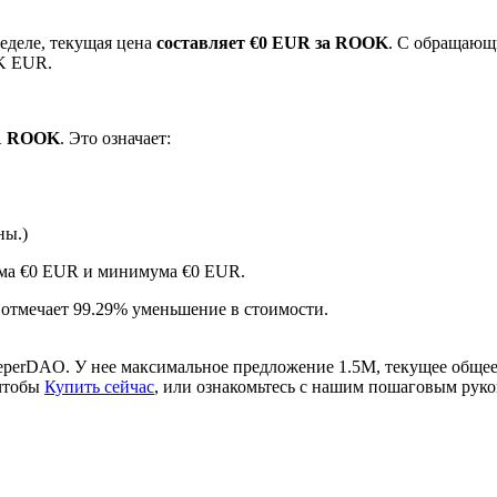
еделе, текущая цена
составляет €0 EUR за ROOK
. С обращающ
6K EUR.
 1 ROOK
. Это означает:
ны.)
ырьевые товары
мума €0 EUR и минимума €0 EUR.
 отмечает 99.29% уменьшение в стоимости.
eperDAO. У нее максимальное предложение 1.5M, текущее обще
 чтобы
Купить сейчас
, или ознакомьтесь с нашим пошаговым рук