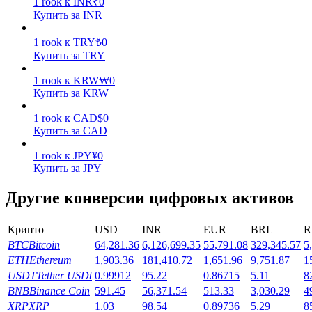
1
rook
к
INR
₹
0
Купить за INR
Заработок
1
rook
к
TRY
₺
0
Купить за TRY
1
rook
к
KRW
₩
0
Купить за KRW
1
rook
к
CAD
$
0
Купить за CAD
1
rook
к
JPY
¥
0
Купить за JPY
Силовая свинья
Другие конверсии цифровых активов
Получайте конкурентные награды ежедневно
Крипто
USD
INR
EUR
BRL
R
BTC
Bitcoin
64,281.36
6,126,699.35
55,791.08
329,345.57
5
ETH
Ethereum
1,903.36
181,410.72
1,651.96
9,751.87
1
USDT
Tether USDt
0.99912
95.22
0.86715
5.11
8
BNB
Binance Coin
591.45
56,371.54
513.33
3,030.29
4
XRP
XRP
1.03
98.54
0.89736
5.29
8