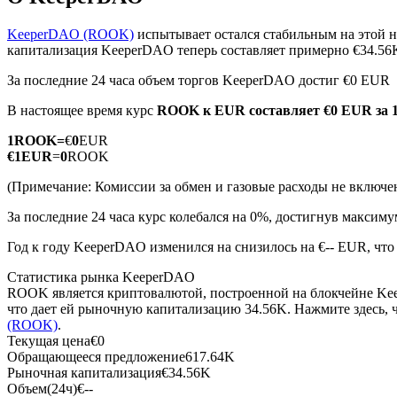
KeeperDAO (ROOK)
испытывает остался стабильным на этой н
капитализация KeeperDAO теперь составляет примерно €34.5
За последние 24 часа объем торгов KeeperDAO достиг €0 EUR
Фьючерсы на COIN-M
В настоящее время курс
ROOK к EUR
составляет €0 EUR за
Криптовалютные фьючерсы
1
ROOK
=
€
0
EUR
€
1
EUR
=
0
ROOK
TradFi
(Примечание: Комиссии за обмен и газовые расходы не включе
Деривативы на акции, форекс, драгоценные металлы и с
За последние 24 часа курс колебался на 0%, достигнув макси
Год к году KeeperDAO изменился на снизилось на €-- EUR, что
Статистика рынка KeeperDAO
ROOK является криптовалютой, построенной на блокчейне Ke
что дает ей рыночную капитализацию 34.56K. Нажмите здесь,
(ROOK)
.
Текущая цена
€
0
Обращающееся предложение
617.64K
Рыночная капитализация
€
34.56K
USDC фьючерсы
Объем(24ч)
€
--