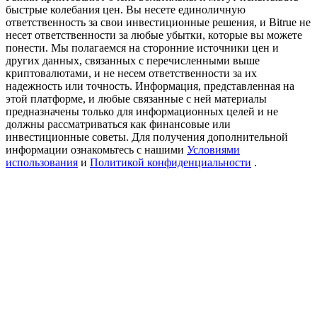
USDT New User Exclusive 10% APR
быстрые колебания цен. Вы несете единоличную
ответственность за свои инвестиционные решения, и Bitrue не
USDT Flexible Staking | Daily Rewards
несет ответственности за любые убытки, которые вы можете
понести. Мы полагаемся на сторонние источники цен и
других данных, связанных с перечисленными выше
криптовалютами, и не несем ответственности за их
надежность или точность. Информация, представленная на
New Listing Futures Fest
этой платформе, и любые связанные с ней материалы
предназначены только для информационных целей и не
Trade New Futures, Win 200,000 USDT
должны рассматриваться как финансовые или
инвестиционные советы. Для получения дополнительной
информации ознакомьтесь с нашими
Условиями
использования
и
Политикой конфиденциальности
.
Crypto World Cup 2026: Grand Finale
77,777+3k Rewards