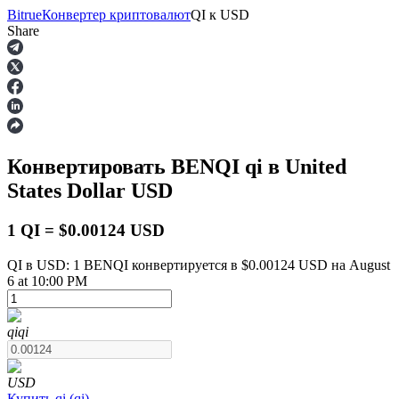
Bitrue
Конвертер криптовалют
QI
к
USD
Share
Фьючерсы
Конвертировать BENQI
qi
в United
States Dollar
USD
1 QI = $0.00124 USD
QI в USD: 1 BENQI конвертируется в $0.00124 USD на August
6 at 10:00 PM
USDT-фьючерсы
Фьючерсы с использованием USDT в качестве
обеспечения
qi
qi
USD
Купить
qi
(
qi
)