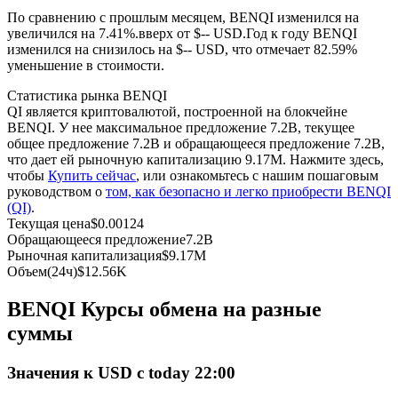
По сравнению с прошлым месяцем, BENQI изменился на
увеличился на 7.41%.вверх от $-- USD.
Год к году BENQI
USDC фьючерсы
изменился на снизилось на $-- USD, что отмечает 82.59%
уменьшение в стоимости.
Фьючерсы с использованием USDC в качестве
обеспечения
Статистика рынка BENQI
QI является криптовалютой, построенной на блокчейне
BENQI. У нее максимальное предложение 7.2B, текущее
общее предложение 7.2B и обращающееся предложение 7.2B,
что дает ей рыночную капитализацию 9.17M. Нажмите здесь,
чтобы
Купить сейчас
, или ознакомьтесь с нашим пошаговым
руководством о
том, как безопасно и легко приобрести BENQI
(QI)
.
Текущая цена
$
0.00124
Обращающееся предложение
7.2B
Рыночная капитализация
$
9.17M
Копирование торговли
Объем(24ч)
$
12.56K
Присоединяйтесь к лучшим трейдерам
BENQI Курсы обмена на разные
суммы
Значения к USD с today 22:00