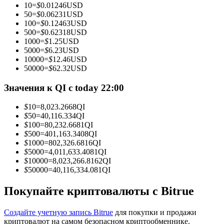
10
=
$
0.01246
USD
50
=
$
0.06231
USD
100
=
$
0.12463
USD
500
=
$
0.62318
USD
1000
=
$
1.25
USD
Станьте копи-трейдером
5000
=
$
6.23
USD
10000
=
$
12.46
USD
Наслаждайтесь распределением прибыли и комиссиями
50000
=
$
62.32
USD
за копи-трейдинг
Значения к QI с today 22:00
$
10
=
8,023.2668
QI
$
50
=
40,116.334
QI
$
100
=
80,232.6681
QI
$
500
=
401,163.3408
QI
$
1000
=
802,326.6816
QI
$
5000
=
4,011,633.4081
QI
$
10000
=
8,023,266.8162
QI
$
50000
=
40,116,334.081
QI
Информация
Анализ больших данных, включая торговую информацию
Покупайте криптовалюты с Bitrue
и т. д.
Создайте учетную запись Bitrue
для покупки и продажи
криптовалют на самом безопасном криптообменнике.