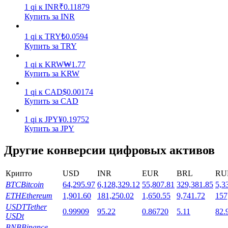
1
qi
к
INR
₹
0.11879
Купить за INR
1
qi
к
TRY
₺
0.0594
Купить за TRY
1
qi
к
KRW
₩
1.77
Стейкинг
Купить за KRW
Высокая прибыль и мгновенный доступ
1
qi
к
CAD
$
0.00174
Купить за CAD
1
qi
к
JPY
¥
0.19752
Купить за JPY
Другие конверсии цифровых активов
Крипто
USD
INR
EUR
BRL
RU
BTC
Bitcoin
64,295.97
6,128,329.12
55,807.81
329,381.85
5,3
Launchpool
ETH
Ethereum
1,901.60
181,250.02
1,650.55
9,741.72
157
USDT
Tether
0.99909
95.22
0.86720
5.11
82.
Гибкая ставка для заработка популярных токенов
USDt
BNB
Binance