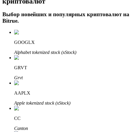
криптовалют
Выбор новейших и популярных криптовалют на
Bitrue
.
GOOGLX
Alphabet tokenized stock (xStock)
Авто Инвест
GRVT
Получите долгосрочную прибыль и гибкие проценты
Grvt
AAPLX
Apple tokenized stock (xStock)
CC
Canton
Изучите стейкинг