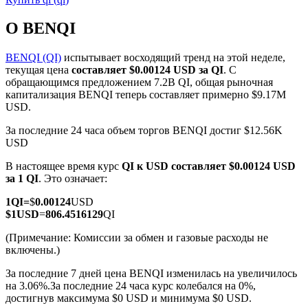
О BENQI
BENQI (QI)
испытывает восходящий тренд на этой неделе,
текущая цена
составляет $0.00124 USD за QI
. С
обращающимся предложением 7.2B QI, общая рыночная
Фьючерсы на COIN-M
капитализация BENQI теперь составляет примерно $9.17M
USD.
Криптовалютные фьючерсы
За последние 24 часа объем торгов BENQI достиг $12.56K
USD
TradFi
В настоящее время курс
QI к USD
составляет $0.00124 USD
за 1 QI
. Это означает:
Деривативы на акции, форекс, драгоценные металлы и
сырьевые товары
1
QI
=
$
0.00124
USD
$
1
USD
=
806.4516129
QI
(Примечание: Комиссии за обмен и газовые расходы не
включены.)
За последние 7 дней цена BENQI изменилась на увеличилось
на 3.06%.
За последние 24 часа курс колебался на 0%,
достигнув максимума $0 USD и минимума $0 USD.