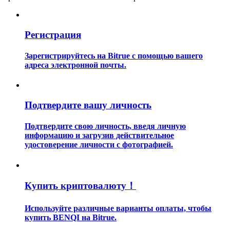
Регистрация
Зарегистрируйтесь на Bitrue с помощью вашего
адреса электронной почты.
Гид
Руководство для начинающих по фьючерсам
Подтвердите вашу личность
Подтвердите свою личность, введя личную
информацию и загрузив действительное
удостоверение личности с фотографией.
Купить криптовалюту！
Торговые стратегии
Используйте различные варианты оплаты, чтобы
купить BENQI на Bitrue.
Узнайте, как оставаться прибыльным