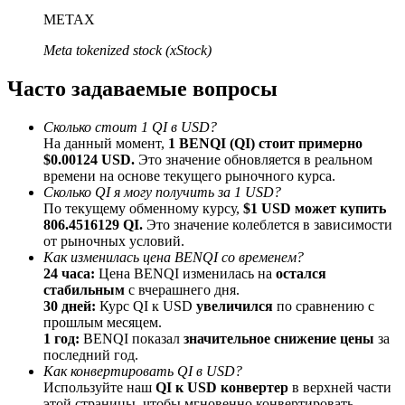
До 65% комиссии!
METAX
Meta tokenized stock (xStock)
Часто задаваемые вопросы
Сколько стоит 1 QI в USD?
На данный момент,
1 BENQI (QI) стоит примерно
$0.00124 USD.
Это значение обновляется в реальном
времени на основе текущего рыночного курса.
Сколько QI я могу получить за 1 USD?
Реферал
По текущему обменному курсу,
$1 USD может купить
806.4516129 QI.
Это значение колеблется в зависимости
Пригласите друга, чтобы получить денежные
от рыночных условий.
вознаграждения
Как изменилась цена BENQI со временем?
24 часа:
Цена BENQI изменилась на
остался
Deposit CASHCAT & Win
стабильным
с вчерашнего дня.
30 дней:
Курс QI к USD
увеличился
по сравнению с
прошлым месяцем.
1 год:
BENQI показал
значительное снижение цены
за
последний год.
Как конвертировать QI в USD?
Используйте наш
QI к USD конвертер
в верхней части
этой страницы, чтобы мгновенно конвертировать