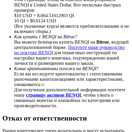
BENQI в United States Dollar. Вот несколько быстрых
примеров:
$10 USD = 8,064.51612903 QI
10 QI = $0.0124 USD
(Все указанные курсы являются приблизительными и не
Deposit CASHCAT & Win
включают сборы.)
Как купить 1 BENQI на Bitrue?
Share 500000 CASHCAT prize pool
Вы можете безопасно купить BENQI на
Bitrue
, ведущей
централизованной бирже.
Посетите наше руководство
по покупке BENQI
для пошаговых инструкций по
настройке вашего кошелька, подтверждению вашей
личности и размещению вашего заказа.
Exclusive for BitMart Users
Какие криптоактивы похожи на BENQI?
Если вы исследуете криптовалюты с сопоставимыми
Register & Trade to Win 500,000 USDT
рыночными капитализациями или характеристиками,
ознакомьтесь с:
Для получения дополнительной информации посетите
нашу
страницу активов BENQI
, чтобы узнать о
Precious Metals Trading Carnival
связанных монетах и альткойнах по категориям или
производительности.
Trade Gold & Silver · 33,333 USDT Bonus
Отказ от ответственности
Рынки криптовалют очень волатильны и могут испытывать