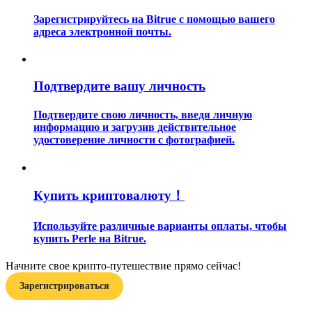
Зарегистрируйтесь на Bitrue с помощью вашего
адреса электронной почты.
Подтвердите вашу личность
Гид
Подтвердите свою личность, введя личную
информацию и загрузив действительное
Руководство для начинающих по фьючерсам
удостоверение личности с фотографией.
Купить криптовалюту！
Используйте различные варианты оплаты, чтобы
купить Perle на Bitrue.
Начните свое крипто-путешествие прямо сейчас!
Торговые стратегии
Зарегистрироваться
Узнайте, как оставаться прибыльным