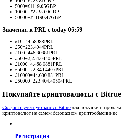
1000
=
£
223.81
GBP
5000
=
£
1119.05
GBP
10000
=
£
2238.09
GBP
50000
=
£
11190.47
GBP
Станьте копи-трейдером
Значения к PRL с today 06:59
Наслаждайтесь распределением прибыли и комиссиями
£
10
=
44.68088
PRL
за копи-трейдинг
£
50
=
223.4044
PRL
£
100
=
446.80881
PRL
£
500
=
2,234.04405
PRL
£
1000
=
4,468.0881
PRL
£
5000
=
22,340.4405
PRL
£
10000
=
44,680.881
PRL
£
50000
=
223,404.40504
PRL
Покупайте криптовалюты с Bitrue
Информация
Создайте учетную запись Bitrue
для покупки и продажи
криптовалют на самом безопасном криптообменнике.
Анализ больших данных, включая торговую информацию
и т. д.
Регистрация