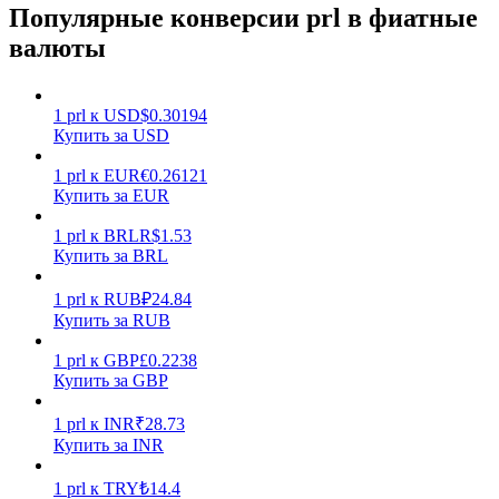
Популярные конверсии prl в фиатные
валюты
1
prl
к
USD
$
0.30194
Купить за USD
Заработок
1
prl
к
EUR
€
0.26121
Купить за EUR
1
prl
к
BRL
R$
1.53
Купить за BRL
1
prl
к
RUB
₽
24.84
Купить за RUB
1
prl
к
GBP
£
0.2238
Купить за GBP
Силовая свинья
1
prl
к
INR
₹
28.73
Получайте конкурентные награды ежедневно
Купить за INR
1
prl
к
TRY
₺
14.4