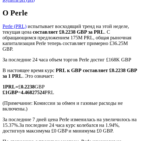
О Perle
Perle (PRL)
испытывает восходящий тренд на этой неделе,
текущая цена
составляет £0.2238 GBP за PRL
. С
обращающимся предложением 175M PRL, общая рыночная
Фьючерсы на COIN-M
капитализация Perle теперь составляет примерно £36.25M
GBP.
Криптовалютные фьючерсы
За последние 24 часа объем торгов Perle достиг £168K GBP
В настоящее время курс
PRL к GBP
составляет £0.2238 GBP
TradFi
за 1 PRL
. Это означает:
Деривативы на акции, форекс, драгоценные металлы и
1
PRL
=
£
0.2238
GBP
сырьевые товары
£
1
GBP
=
4.46827524
PRL
(Примечание: Комиссии за обмен и газовые расходы не
включены.)
За последние 7 дней цена Perle изменилась на увеличилось на
15.37%.
За последние 24 часа курс колебался на 1.94%,
достигнув максимума £0 GBP и минимума £0 GBP.