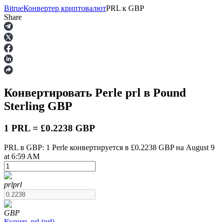
Bitrue
Конвертер криптовалют
PRL
к
GBP
Share
Фьючерсы
Конвертировать Perle
prl
в Pound
Sterling
GBP
1 PRL = £0.2238 GBP
PRL в GBP: 1 Perle конвертируется в £0.2238 GBP на August 9
at 6:59 AM
USDT-фьючерсы
Фьючерсы с использованием USDT в качестве
обеспечения
prl
prl
GBP
Купить
prl
(
prl
)