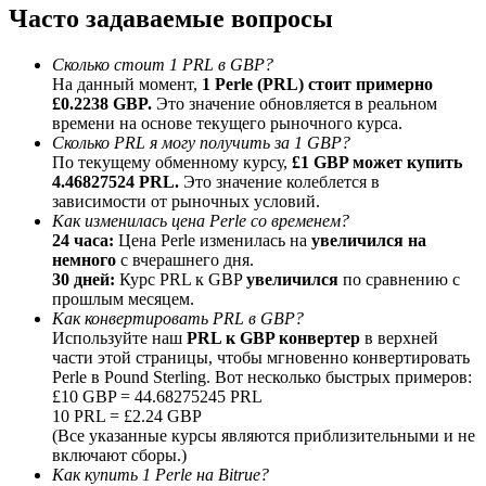
Часто задаваемые вопросы
До 65% комиссии!
Сколько стоит 1 PRL в GBP?
На данный момент,
1 Perle (PRL) стоит примерно
£0.2238 GBP.
Это значение обновляется в реальном
времени на основе текущего рыночного курса.
Сколько PRL я могу получить за 1 GBP?
По текущему обменному курсу,
£1 GBP может купить
4.46827524 PRL.
Это значение колеблется в
зависимости от рыночных условий.
Как изменилась цена Perle со временем?
24 часа:
Цена Perle изменилась на
увеличился на
Реферал
немного
с вчерашнего дня.
Пригласите друга, чтобы получить денежные
30 дней:
Курс PRL к GBP
увеличился
по сравнению с
вознаграждения
прошлым месяцем.
Как конвертировать PRL в GBP?
BTC Welcome Rewards
Используйте наш
PRL к GBP конвертер
в верхней
части этой страницы, чтобы мгновенно конвертировать
Perle в Pound Sterling. Вот несколько быстрых примеров:
£10 GBP = 44.68275245 PRL
10 PRL = £2.24 GBP
(Все указанные курсы являются приблизительными и не
включают сборы.)
Как купить 1 Perle на Bitrue?