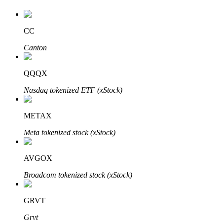
CC
Canton
QQQX
Nasdaq tokenized ETF (xStock)
Авто Инвест
Получите долгосрочную прибыль и гибкие проценты
METAX
Meta tokenized stock (xStock)
AVGOX
Broadcom tokenized stock (xStock)
GRVT
Изучите стейкинг
Grvt