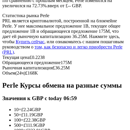
По сравнению с прошлым месяцем, Perle изменился на
увеличился на 72.73%.вверх от £-- GBP.
USDC фьючерсы
Статистика рынка Perle
PRL является криптовалютой, построенной на блокчейне
Фьючерсы с использованием USDC в качестве
Perle. У нее максимальное предложение 1B, текущее общее
обеспечения
предложение 1B и обращающееся предложение 175M, что
дает ей рыночную капитализацию 36.25M. Нажмите здесь,
чтобы
Купить сейчас
, или ознакомьтесь с нашим пошаговым
руководством о
том, как безопасно и легко приобрести Perle
(PRL)
.
Текущая цена
£
0.2238
Обращающееся предложение
175M
Рыночная капитализация
£
36.25M
Объем(24ч)
£
168K
Perle Курсы обмена на разные суммы
Копирование торговли
Присоединяйтесь к лучшим трейдерам
Значения к GBP с today 06:59
10
=
£
2.24
GBP
50
=
£
11.19
GBP
100
=
£
22.38
GBP
500
=
£
111.9
GBP