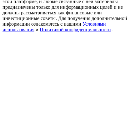
этой платформе, и любые связанные с ней материалы
Precious Metals Trading Carnival
предназначены только для информационных целей и не
должны рассматриваться как финансовые или
Trade Gold & Silver · 33,333 USDT Bonus
инвестиционные советы. Для получения дополнительной
информации ознакомьтесь с нашими
Условиями
использования
и
Политикой конфиденциальности
.
USDT New User Exclusive 10% APR
USDT Flexible Staking | Daily Rewards
BTC New User Exclusive: 6.5% APR
BTC Flexible Staking | Daily Rewards