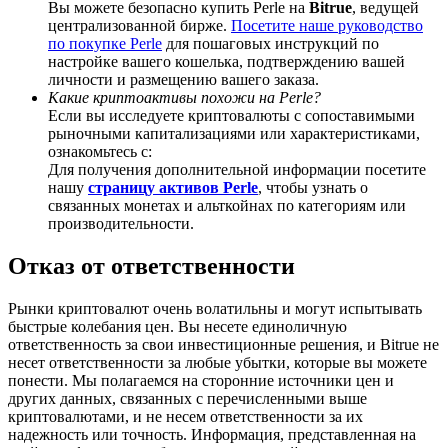
Вы можете безопасно купить Perle на
Bitrue
, ведущей
централизованной бирже.
Посетите наше руководство
по покупке Perle
для пошаговых инструкций по
настройке вашего кошелька, подтверждению вашей
личности и размещению вашего заказа.
Какие криптоактивы похожи на Perle?
BTC Welcome Rewards
Если вы исследуете криптовалюты с сопоставимыми
рыночными капитализациями или характеристиками,
Deposit & Trade BTC to Share 25000 USDT prize pool!
ознакомьтесь с:
Для получения дополнительной информации посетите
нашу
страницу активов Perle
, чтобы узнать о
связанных монетах и альткойнах по категориям или
Deposit CASHCAT & Win
производительности.
Share 500000 CASHCAT prize pool
Отказ от ответственности
Рынки криптовалют очень волатильны и могут испытывать
быстрые колебания цен. Вы несете единоличную
Exclusive for BitMart Users
ответственность за свои инвестиционные решения, и Bitrue не
несет ответственности за любые убытки, которые вы можете
Register & Trade to Win 500,000 USDT
понести. Мы полагаемся на сторонние источники цен и
других данных, связанных с перечисленными выше
криптовалютами, и не несем ответственности за их
надежность или точность. Информация, представленная на