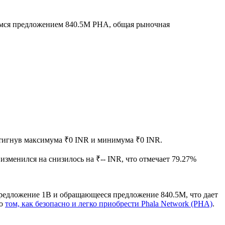
мся предложением 840.5M PHA, общая рыночная
остигнув максимума ₹0 INR и минимума ₹0 INR.
 изменился на снизилось на ₹-- INR, что отмечает 79.27%
предложение 1B и обращающееся предложение 840.5M, что дает
 о
том, как безопасно и легко приобрести Phala Network (PHA)
.