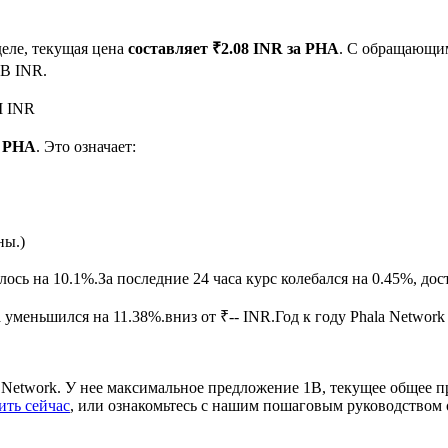
еле, текущая цена
составляет ₹2.08 INR за PHA
. С обращающи
2B INR.
M INR
1 PHA
. Это означает:
ырьевые товары
ны.)
лось на 10.1%.
За последние 24 часа курс колебался на 0.45%, д
уменьшился на 11.38%.вниз от ₹-- INR.
Год к году Phala Network
 Network. У нее максимальное предложение 1B, текущее общее 
ить сейчас
, или ознакомьтесь с нашим пошаговым руководством