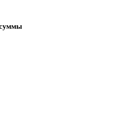
ия
 суммы