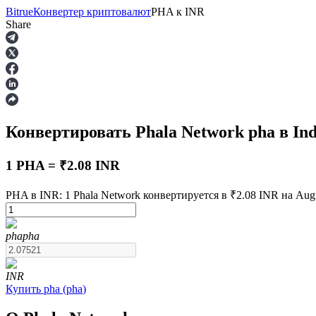
Bitrue
Конвертер криптовалют
PHA
к
INR
Share
Фьючерсы
Конвертировать Phala Network
pha
в In
1 PHA = ₹2.08 INR
PHA в INR: 1 Phala Network конвертируется в ₹2.08 INR на Augu
USDT-фьючерсы
pha
pha
Фьючерсы с использованием USDT в качестве обеспечен
INR
Купить
pha
(
pha
)