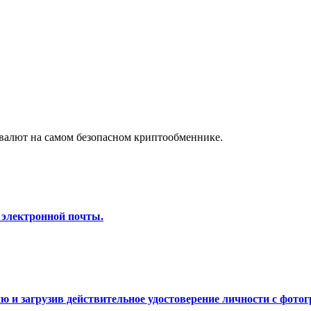
а копи-трейдинг
валют на самом безопасном криптообменнике.
 т. д.
 электронной почты.
 и загрузив действительное удостоверение личности с фотог