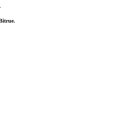
т
Bitrue
.