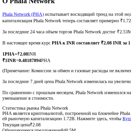
О Phala Network
Phala Network (PHA)
испытывает восходящий тренд на этой нед
капитализация Phala Network теперь составляет примерно ₹1.7
Фьючерсы на COIN-M
За последние 24 часа объем торгов Phala Network достиг ₹2.53
Криптовалютные фьючерсы
В настоящее время курс
PHA к INR
составляет ₹2.08 INR за 
1
PHA
=
₹
2.08
INR
TradFi
₹
1
INR
=
0.48187894
PHA
Деривативы на акции, форекс, драгоценные металлы и с
(Примечание: Комиссии за обмен и газовые расходы не включе
За последние 7 дней цена Phala Network изменилась на увеличи
По сравнению с прошлым месяцем, Phala Network изменился на 
уменьшение в стоимости.
Статистика рынка Phala Network
PHA является криптовалютой, построенной на блокчейне Phala
ей рыночную капитализацию 1.72B. Нажмите здесь, чтобы
Куп
Текущая цена
₹
2.08
USDC фьючерсы
Обращающееся предложение
840.5M