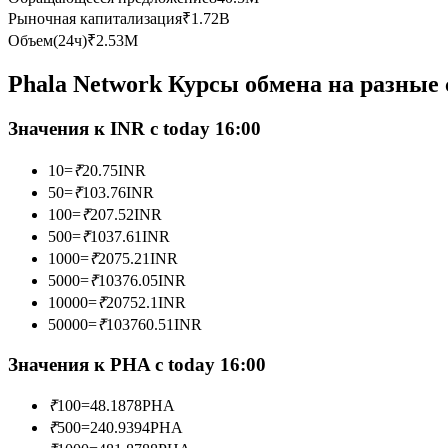
Рыночная капитализация
₹
1.72B
Фьючерсы с использованием USDC в качестве обеспечен
Объем(24ч)
₹
2.53M
Phala Network Курсы обмена на разные
Значения к INR с today 16:00
10
=
₹
20.75
INR
50
=
₹
103.76
INR
100
=
₹
207.52
INR
Копирование торговли
500
=
₹
1037.61
INR
1000
=
₹
2075.21
INR
Присоединяйтесь к лучшим трейдерам
5000
=
₹
10376.05
INR
10000
=
₹
20752.1
INR
50000
=
₹
103760.51
INR
Значения к PHA с today 16:00
₹
100
=
48.1878
PHA
₹
500
=
240.9394
PHA