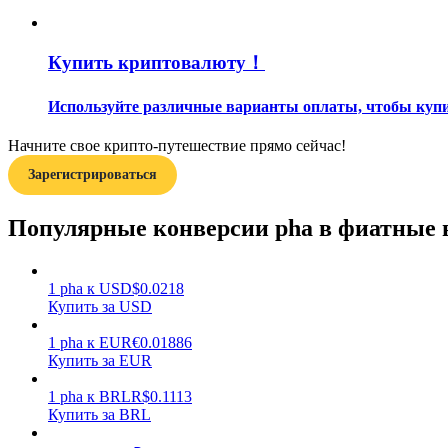
Гид
Купить криптовалюту！
Руководство для начинающих по фьючерсам
Используйте различные варианты оплаты, чтобы купит
Начните свое крипто-путешествие прямо сейчас!
Зарегистрироваться
Популярные конверсии pha в фиатные
Торговые стратегии
1
pha
к
USD
$
0.0218
Купить за USD
Узнайте, как оставаться прибыльным
1
pha
к
EUR
€
0.01886
Купить за EUR
1
pha
к
BRL
R$
0.1113
Купить за BRL