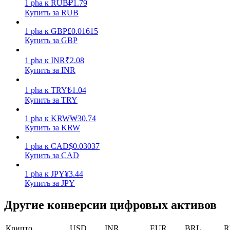
1
pha
к
RUB
₽
1.79
Купить за RUB
Заработок
1
pha
к
GBP
£
0.01615
Купить за GBP
1
pha
к
INR
₹
2.08
Купить за INR
1
pha
к
TRY
₺
1.04
Купить за TRY
1
pha
к
KRW
₩
30.74
Силовая свинья
Купить за KRW
Получайте конкурентные награды ежедневно
1
pha
к
CAD
$
0.03037
Купить за CAD
1
pha
к
JPY
¥
3.44
Купить за JPY
Другие конверсии цифровых активов
Крипто
USD
INR
EUR
BRL
R