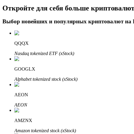
Откройте для себя больше криптовалю
Блокировки BTR
Выбор новейших и популярных криптовалют на
Эксклюзивные инвестиции для владельцев BTR
QQQX
Nasdaq tokenized ETF (xStock)
GOOGLX
Alphabet tokenized stock (xStock)
Кредиты
AEON
Сервис заимствований, обеспеченных криптовалютой
AEON
AMZNX
Amazon tokenized stock (xStock)