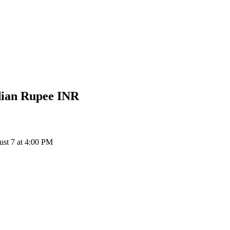
dian Rupee
INR
st 7 at 4:00 PM
ия