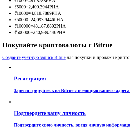
₹
1000
=
481.8788
PHA
Станьте копи-трейдером
₹
5000
=
2,409.3944
PHA
₹
10000
=
4,818.7889
PHA
Наслаждайтесь распределением прибыли и комиссиями з
₹
50000
=
24,093.9446
PHA
₹
100000
=
48,187.8892
PHA
₹
500000
=
240,939.446
PHA
Покупайте криптовалюты с Bitrue
Создайте учетную запись Bitrue
для покупки и продажи крипто
Информация
Регистрация
Анализ больших данных, включая торговую информацию и
Зарегистрируйтесь на Bitrue с помощью вашего адреса
Подтвердите вашу личность
Подтвердите свою личность, введя личную информацию