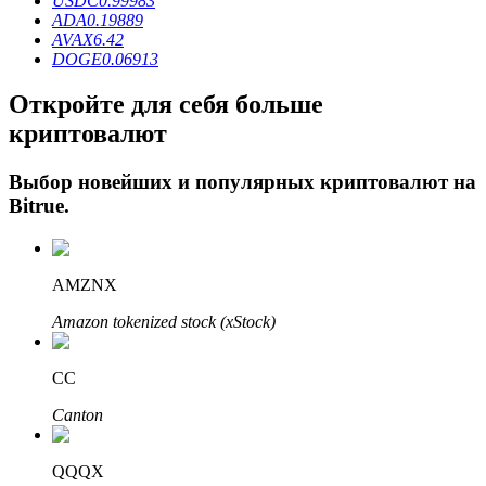
USDC
0.99983
ADA
0.19889
AVAX
6.42
DOGE
0.06913
Откройте для себя больше
криптовалют
Выбор новейших и популярных криптовалют на
Bitrue
.
Авто Инвест
Получите долгосрочную прибыль и гибкие проценты
AMZNX
Amazon tokenized stock (xStock)
CC
Canton
QQQX
Изучите стейкинг