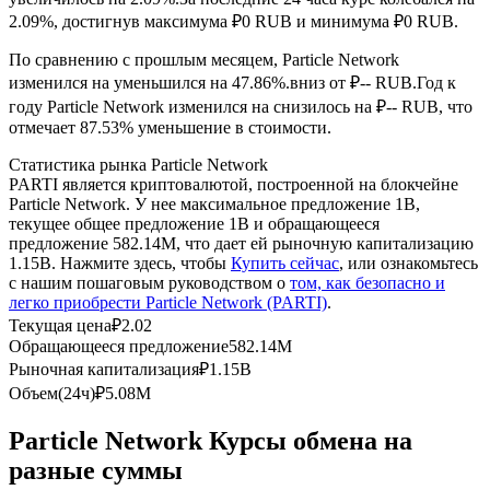
2.09%, достигнув максимума ₽0 RUB и минимума ₽0 RUB.
USDC фьючерсы
По сравнению с прошлым месяцем, Particle Network
Фьючерсы с использованием USDC в качестве
изменился на уменьшился на 47.86%.вниз от ₽-- RUB.
Год к
обеспечения
году Particle Network изменился на снизилось на ₽-- RUB, что
отмечает 87.53% уменьшение в стоимости.
Статистика рынка Particle Network
PARTI является криптовалютой, построенной на блокчейне
Particle Network. У нее максимальное предложение 1B,
текущее общее предложение 1B и обращающееся
предложение 582.14M, что дает ей рыночную капитализацию
1.15B. Нажмите здесь, чтобы
Купить сейчас
, или ознакомьтесь
с нашим пошаговым руководством о
том, как безопасно и
легко приобрести Particle Network (PARTI)
.
Копирование торговли
Текущая цена
₽
2.02
Обращающееся предложение
582.14M
Присоединяйтесь к лучшим трейдерам
Рыночная капитализация
₽
1.15B
Объем(24ч)
₽
5.08M
Particle Network Курсы обмена на
разные суммы