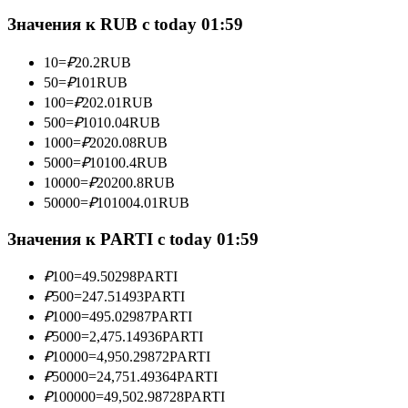
Значения к RUB с today 01:59
10
=
₽
20.2
RUB
Станьте копи-трейдером
50
=
₽
101
RUB
100
=
₽
202.01
RUB
Наслаждайтесь распределением прибыли и комиссиями
500
=
₽
1010.04
RUB
за копи-трейдинг
1000
=
₽
2020.08
RUB
5000
=
₽
10100.4
RUB
10000
=
₽
20200.8
RUB
50000
=
₽
101004.01
RUB
Значения к PARTI с today 01:59
₽
100
=
49.50298
PARTI
₽
500
=
247.51493
PARTI
Информация
₽
1000
=
495.02987
PARTI
₽
5000
=
2,475.14936
PARTI
Анализ больших данных, включая торговую информацию
₽
10000
=
4,950.29872
PARTI
и т. д.
₽
50000
=
24,751.49364
PARTI
₽
100000
=
49,502.98728
PARTI