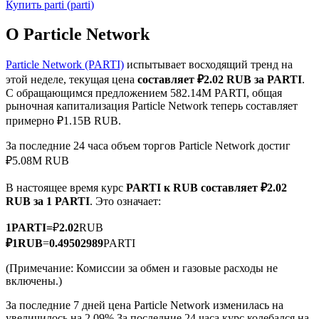
Купить
parti
(
parti
)
О Particle Network
Particle Network (PARTI)
испытывает восходящий тренд на
этой неделе, текущая цена
составляет ₽2.02 RUB за PARTI
.
Фьючерсы на COIN-M
С обращающимся предложением 582.14M PARTI, общая
рыночная капитализация Particle Network теперь составляет
Криптовалютные фьючерсы
примерно ₽1.15B RUB.
За последние 24 часа объем торгов Particle Network достиг
₽5.08M RUB
TradFi
В настоящее время курс
PARTI к RUB
составляет ₽2.02
Деривативы на акции, форекс, драгоценные металлы и
RUB за 1 PARTI
. Это означает:
сырьевые товары
1
PARTI
=
₽
2.02
RUB
₽
1
RUB
=
0.49502989
PARTI
(Примечание: Комиссии за обмен и газовые расходы не
включены.)
За последние 7 дней цена Particle Network изменилась на
увеличилось на 2.09%.
За последние 24 часа курс колебался на