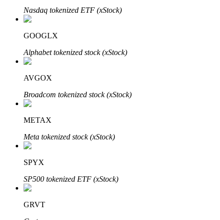
Nasdaq tokenized ETF (xStock)
Узнайте о пассивном доходе
Bitrue
AI
GOOGLX
Alphabet tokenized stock (xStock)
AVGOX
Broadcom tokenized stock (xStock)
Bitrue Партнеры
METAX
Meta tokenized stock (xStock)
SPYX
SP500 tokenized ETF (xStock)
GRVT
Партнеры Bitrue