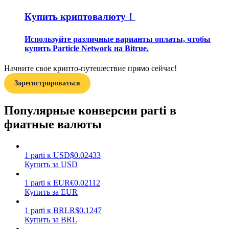
Купить криптовалюту！
Используйте различные варианты оплаты, чтобы
купить Particle Network на Bitrue.
Начните свое крипто-путешествие прямо сейчас!
Заработок
Зарегистрироваться
Популярные конверсии parti в
фиатные валюты
1
parti
к
USD
$
0.02433
Купить за USD
Силовая свинья
1
parti
к
EUR
€
0.02112
Купить за EUR
Получайте конкурентные награды ежедневно
1
parti
к
BRL
R$
0.1247
Купить за BRL