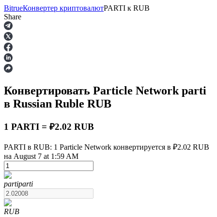
Bitrue
Конвертер криптовалют
PARTI
к
RUB
Share
Фьючерсы
Конвертировать Particle Network
parti
в Russian Ruble
RUB
1 PARTI = ₽2.02 RUB
PARTI в RUB: 1 Particle Network конвертируется в ₽2.02 RUB
USDT-фьючерсы
на August 7 at 1:59 AM
Фьючерсы с использованием USDT в качестве
обеспечения
parti
parti
RUB