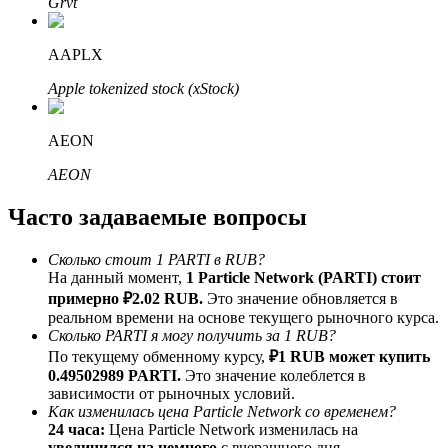
Grvt
До 65% комиссии!
AAPLX
Apple tokenized stock (xStock)
AEON
AEON
Часто задаваемые вопросы
Реферал
Пригласите друга, чтобы получить денежные
Сколько стоит 1 PARTI в RUB?
вознаграждения
На данный момент,
1 Particle Network (PARTI) стоит
примерно ₽2.02 RUB.
Это значение обновляется в
Deposit CASHCAT & Win
реальном времени на основе текущего рыночного курса.
Сколько PARTI я могу получить за 1 RUB?
По текущему обменному курсу,
₽1 RUB может купить
0.49502989 PARTI.
Это значение колеблется в
зависимости от рыночных условий.
Как изменилась цена Particle Network со временем?
24 часа:
Цена Particle Network изменилась на
увеличился на немного
с вчерашнего дня.