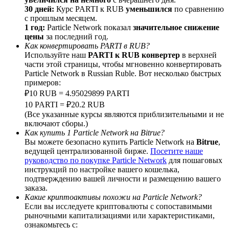
30 дней:
Курс PARTI к RUB
уменьшился
по сравнению
с прошлым месяцем.
1 год:
Particle Network показал
значительное снижение
цены
за последний год.
Как конвертировать PARTI в RUB?
Deposit CASHCAT & Win
Используйте наш
PARTI к RUB конвертер
в верхней
части этой страницы, чтобы мгновенно конвертировать
Share 500000 CASHCAT prize pool
Particle Network в Russian Ruble. Вот несколько быстрых
примеров:
₽10 RUB = 4.95029899 PARTI
10 PARTI = ₽20.2 RUB
Exclusive for BitMart Users
(Все указанные курсы являются приблизительными и не
включают сборы.)
Register & Trade to Win 500,000 USDT
Как купить 1 Particle Network на Bitrue?
Вы можете безопасно купить Particle Network на
Bitrue
,
ведущей централизованной бирже.
Посетите наше
руководство по покупке Particle Network
для пошаговых
инструкций по настройке вашего кошелька,
Precious Metals Trading Carnival
подтверждению вашей личности и размещению вашего
заказа.
Trade Gold & Silver · 33,333 USDT Bonus
Какие криптоактивы похожи на Particle Network?
Если вы исследуете криптовалюты с сопоставимыми
рыночными капитализациями или характеристиками,
ознакомьтесь с: