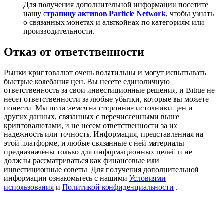
Для получения дополнительной информации посетите
USDT New User Exclusive 10% APR
нашу
страницу активов Particle Network
, чтобы узнать
о связанных монетах и альткойнах по категориям или
USDT Flexible Staking | Daily Rewards
производительности.
Отказ от ответственности
New Listing Futures Fest
Рынки криптовалют очень волатильны и могут испытывать
Trade New Futures, Win 200,000 USDT
быстрые колебания цен. Вы несете единоличную
ответственность за свои инвестиционные решения, и Bitrue не
несет ответственности за любые убытки, которые вы можете
понести. Мы полагаемся на сторонние источники цен и
других данных, связанных с перечисленными выше
Crypto World Cup 2026: Grand Finale
криптовалютами, и не несем ответственности за их
надежность или точность. Информация, представленная на
77,777+3k Rewards
этой платформе, и любые связанные с ней материалы
предназначены только для информационных целей и не
должны рассматриваться как финансовые или
инвестиционные советы. Для получения дополнительной
информации ознакомьтесь с нашими
Условиями
использования
и
Политикой конфиденциальности
.