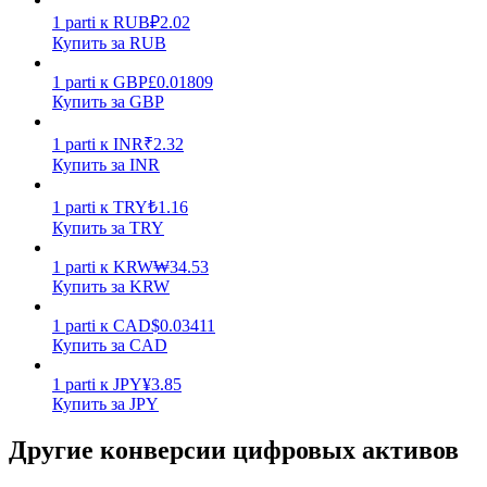
1
parti
к
RUB
₽
2.02
Купить за RUB
1
parti
к
GBP
£
0.01809
Купить за GBP
1
parti
к
INR
₹
2.32
Стейкинг
Купить за INR
Высокая прибыль и мгновенный доступ
1
parti
к
TRY
₺
1.16
Купить за TRY
1
parti
к
KRW
₩
34.53
Купить за KRW
1
parti
к
CAD
$
0.03411
Купить за CAD
1
parti
к
JPY
¥
3.85
Купить за JPY
Launchpool
Другие конверсии цифровых активов
Гибкая ставка для заработка популярных токенов