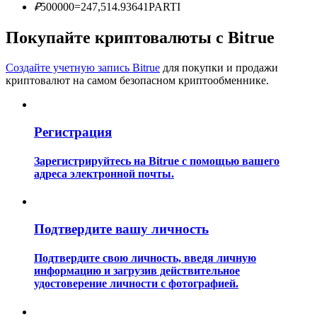
₽
500000
=
247,514.93641
PARTI
Покупайте криптовалюты с Bitrue
Создайте учетную запись Bitrue
для покупки и продажи
криптовалют на самом безопасном криптообменнике.
Гид
Регистрация
Руководство для начинающих по фьючерсам
Зарегистрируйтесь на Bitrue с помощью вашего
адреса электронной почты.
Подтвердите вашу личность
Подтвердите свою личность, введя личную
информацию и загрузив действительное
Торговые стратегии
удостоверение личности с фотографией.
Узнайте, как оставаться прибыльным