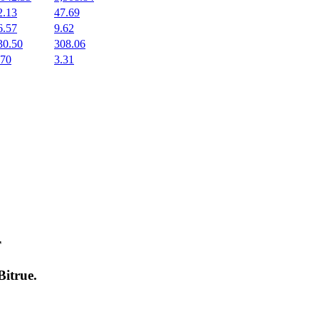
2.13
47.69
6.57
9.62
30.50
308.06
.70
3.31
т
Bitrue
.