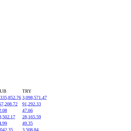
UB
TRY
,335,852.76
3,098,571.47
57,208.72
91,292.33
2.08
47.66
8,502.17
28,165.59
4.99
49.35
,042.35
3,508.84