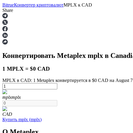
Bitrue
Конвертер криптовалют
MPLX
к
CAD
Share
Фьючерсы
Конвертировать Metaplex
mplx
в Canadi
1 MPLX = $0 CAD
MPLX в CAD: 1 Metaplex конвертируется в $0 CAD на August 7 
USDT-фьючерсы
mplx
mplx
Фьючерсы с использованием USDT в качестве обеспечен
CAD
Купить
mplx
(
mplx
)
О Metaplex