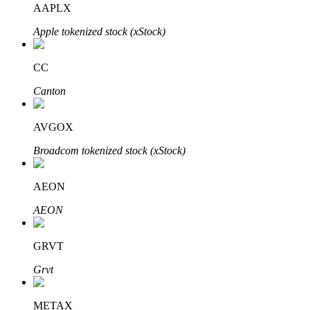
AAPLX
Apple tokenized stock (xStock)
Блокировки BTR
Эксклюзивные инвестиции для владельцев BTR
CC
Canton
AVGOX
Broadcom tokenized stock (xStock)
AEON
Кредиты
AEON
Сервис заимствований, обеспеченных криптовалютой
GRVT
Grvt
METAX