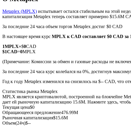
Metaplex (MPLX)
испытывает остался стабильным на этой неде
капитализация Metaplex теперь составляет примерно $15.6M C
За последние 24 часа объем торгов Metaplex достиг $0 CAD
Фьючерсы на COIN-M
В настоящее время курс
MPLX к CAD
составляет $0 CAD за
Криптовалютные фьючерсы
1
MPLX
=
$
0
CAD
$
1
CAD
=
0
MPLX
TradFi
(Примечание: Комиссии за обмен и газовые расходы не включе
Деривативы на акции, форекс, драгоценные металлы и с
За последние 24 часа курс колебался на 0%, достигнув макси
Год к году Metaplex изменился на снизилось на $-- CAD, что о
Статистика рынка Metaplex
MPLX является криптовалютой, построенной на блокчейне Met
дает ей рыночную капитализацию 15.6M. Нажмите здесь, чтоб
Текущая цена
$
0
Обращающееся предложение
476.99M
Рыночная капитализация
$
15.6M
Объем(24ч)
$
--
USDC фьючерсы