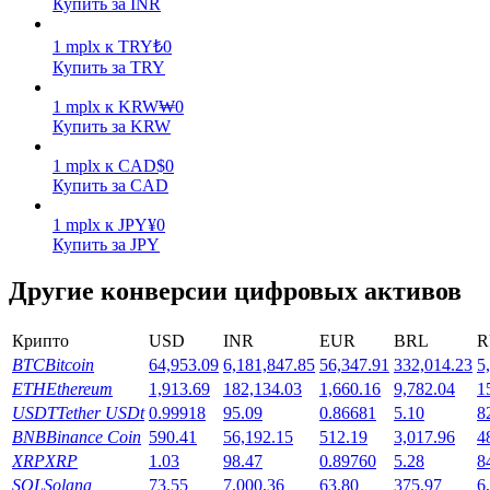
Купить за INR
Заработок
1
mplx
к
TRY
₺
0
Купить за TRY
1
mplx
к
KRW
₩
0
Купить за KRW
1
mplx
к
CAD
$
0
Купить за CAD
1
mplx
к
JPY
¥
0
Купить за JPY
Силовая свинья
Другие конверсии цифровых активов
Получайте конкурентные награды ежедневно
Крипто
USD
INR
EUR
BRL
R
BTC
Bitcoin
64,953.09
6,181,847.85
56,347.91
332,014.23
5
ETH
Ethereum
1,913.69
182,134.03
1,660.16
9,782.04
1
USDT
Tether USDt
0.99918
95.09
0.86681
5.10
8
BNB
Binance Coin
590.41
56,192.15
512.19
3,017.96
4
XRP
XRP
1.03
98.47
0.89760
5.28
8
SOL
Solana
73.55
7,000.36
63.80
375.97
6