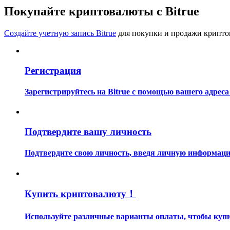
Станьте копи-трейдером
Покупайте криптовалюты с Bitrue
Наслаждайтесь распределением прибыли и комиссиями з
Создайте учетную запись Bitrue
для покупки и продажи крипто
Регистрация
Зарегистрируйтесь на Bitrue с помощью вашего адреса
Информация
Подтвердите вашу личность
Анализ больших данных, включая торговую информацию и
Подтвердите свою личность, введя личную информацию
Купить криптовалюту！
Используйте различные варианты оплаты, чтобы купит