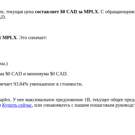
ле, текущая цена
составляет $0 CAD за MPLX
. С обращающимс
AD.
 1 MPLX
. Это означает:
ны.)
ырьевые товары
мума $0 CAD и минимума $0 CAD.
тмечает 93.84% уменьшение в стоимости.
aplex. У нее максимальное предложение 1B, текущее общее пре
ы
Купить сейчас
, или ознакомьтесь с нашим пошаговым руковод