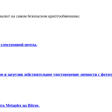
а копи-трейдинг
валют на самом безопасном криптообменнике.
 электронной почты.
 т. д.
 и загрузив действительное удостоверение личности с фотог
ь Metaplex на Bitrue.