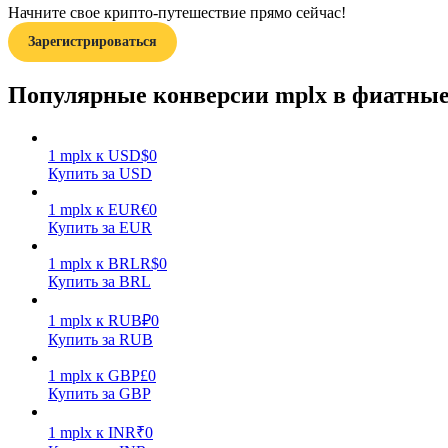
Начните свое крипто-путешествие прямо сейчас!
Зарегистрироваться
Гид
Руководство для начинающих по фьючерсам
Популярные конверсии mplx в фиатны
1
mplx
к
USD
$
0
Купить за USD
1
mplx
к
EUR
€
0
Купить за EUR
1
mplx
к
BRL
R$
0
Купить за BRL
Торговые стратегии
Узнайте, как оставаться прибыльным
1
mplx
к
RUB
₽
0
Купить за RUB
1
mplx
к
GBP
£
0
Купить за GBP
1
mplx
к
INR
₹
0