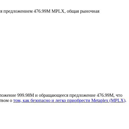
я предложением 476.99M MPLX, общая рыночная
дложение 999.98M и обращающееся предложение 476.99M, что
ством о
том, как безопасно и легко приобрести Metaplex (MPLX)
.