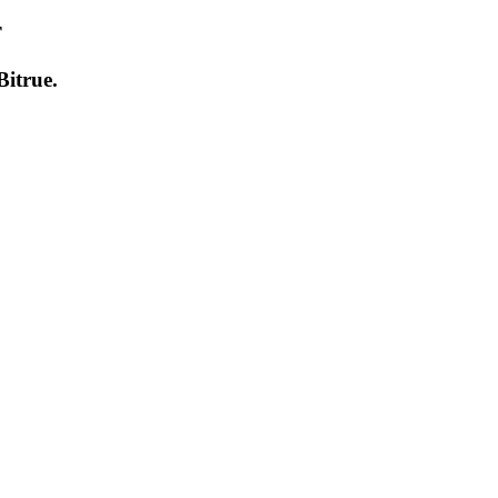
т
Bitrue
.