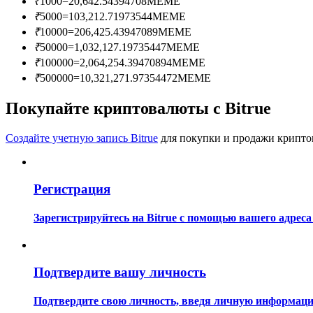
₹
1000
=
20,642.54394708
MEME
Станьте копи-трейдером
₹
5000
=
103,212.71973544
MEME
₹
10000
=
206,425.43947089
MEME
Наслаждайтесь распределением прибыли и комиссиями з
₹
50000
=
1,032,127.19735447
MEME
₹
100000
=
2,064,254.39470894
MEME
₹
500000
=
10,321,271.97354472
MEME
Покупайте криптовалюты с Bitrue
Создайте учетную запись Bitrue
для покупки и продажи крипто
Информация
Регистрация
Анализ больших данных, включая торговую информацию и
Зарегистрируйтесь на Bitrue с помощью вашего адреса
Подтвердите вашу личность
Подтвердите свою личность, введя личную информацию