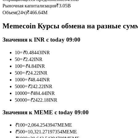
Рыночная капитализация
₹
3.05B
Фьючерсы с использованием USDC в качестве обеспечен
Объем(24ч)
₹
466.64M
Memecoin Курсы обмена на разные сум
Значения к INR с today 09:00
10
=
₹
0.48443
INR
50
=
₹
2.42
INR
100
=
₹
4.84
INR
Копирование торговли
500
=
₹
24.22
INR
1000
=
₹
48.44
INR
Присоединяйтесь к лучшим трейдерам
5000
=
₹
242.22
INR
10000
=
₹
484.44
INR
50000
=
₹
2422.18
INR
Значения к MEME с today 09:00
₹
100
=
2,064.2543947
MEME
₹
500
=
10,321.27197354
MEME