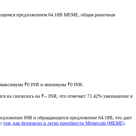
ающимся предложением 64.18B MEME, общая рыночная
ув максимума ₹0 INR и минимума ₹0 INR.
ся на снизилось на ₹-- INR, что отмечает 71.42% уменьшение в
едложение 69B и обращающееся предложение 64.18B, что дает
 о
том, как безопасно и легко приобрести Memecoin (MEME)
.