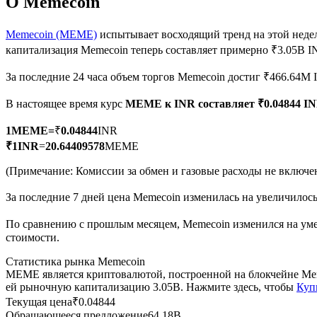
О Memecoin
Memecoin (MEME)
испытывает восходящий тренд на этой неде
капитализация Memecoin теперь составляет примерно ₹3.05B I
Фьючерсы на COIN-M
За последние 24 часа объем торгов Memecoin достиг ₹466.64M
Криптовалютные фьючерсы
В настоящее время курс
MEME к INR
составляет ₹0.04844 
1
MEME
=
₹
0.04844
INR
TradFi
₹
1
INR
=
20.64409578
MEME
Деривативы на акции, форекс, драгоценные металлы и с
(Примечание: Комиссии за обмен и газовые расходы не включе
За последние 7 дней цена Memecoin изменилась на увеличилось
По сравнению с прошлым месяцем, Memecoin изменился на умен
стоимости.
Статистика рынка Memecoin
MEME является криптовалютой, построенной на блокчейне Mem
ей рыночную капитализацию 3.05B. Нажмите здесь, чтобы
Куп
Текущая цена
₹
0.04844
USDC фьючерсы
Обращающееся предложение
64.18B