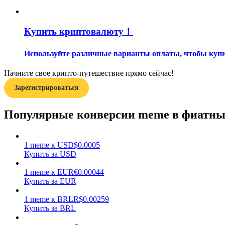
Гид
Купить криптовалюту！
Руководство для начинающих по фьючерсам
Используйте различные варианты оплаты, чтобы купит
Начните свое крипто-путешествие прямо сейчас!
Зарегистрироваться
Популярные конверсии meme в фиатн
Торговые стратегии
1
meme
к
USD
$
0.0005
Купить за USD
Узнайте, как оставаться прибыльным
1
meme
к
EUR
€
0.00044
Купить за EUR
1
meme
к
BRL
R$
0.00259
Купить за BRL