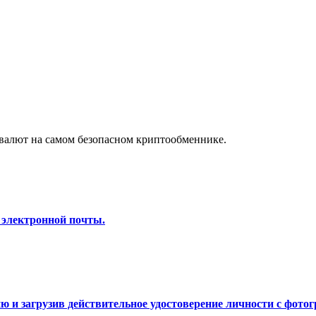
а копи-трейдинг
валют на самом безопасном криптообменнике.
 т. д.
 электронной почты.
 и загрузив действительное удостоверение личности с фотог