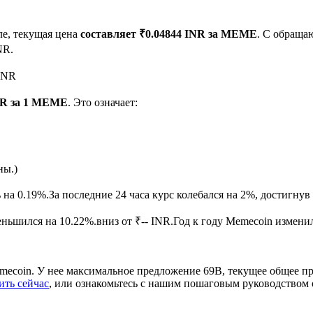
ле, текущая цена
составляет ₹0.04844 INR за MEME
. С обращ
NR.
 INR
INR за 1 MEME
. Это означает:
ырьевые товары
ны.)
 на 0.19%.
За последние 24 часа курс колебался на 2%, достигн
ьшился на 10.22%.вниз от ₹-- INR.
Год к году Memecoin изменил
ecoin. У нее максимальное предложение 69B, текущее общее пр
ить сейчас
, или ознакомьтесь с нашим пошаговым руководством