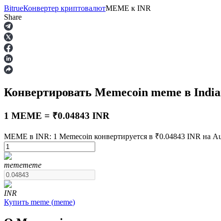
Bitrue
Конвертер криптовалют
MEME
к
INR
Share
Фьючерсы
Конвертировать Memecoin
meme
в Indi
1 MEME = ₹0.04843 INR
MEME в INR: 1 Memecoin конвертируется в ₹0.04843 INR на Aug
USDT-фьючерсы
meme
meme
Фьючерсы с использованием USDT в качестве обеспечен
INR
Купить
meme
(
meme
)