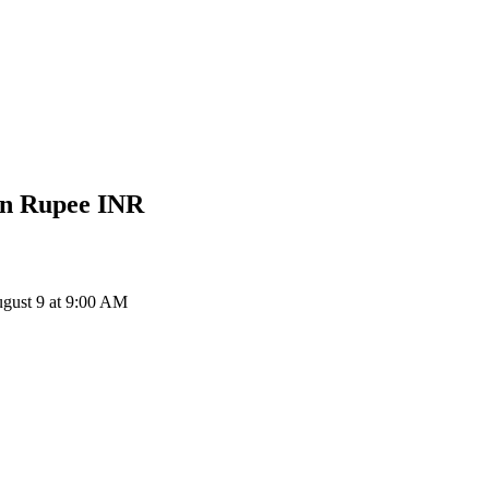
an Rupee
INR
ust 9 at 9:00 AM
ия