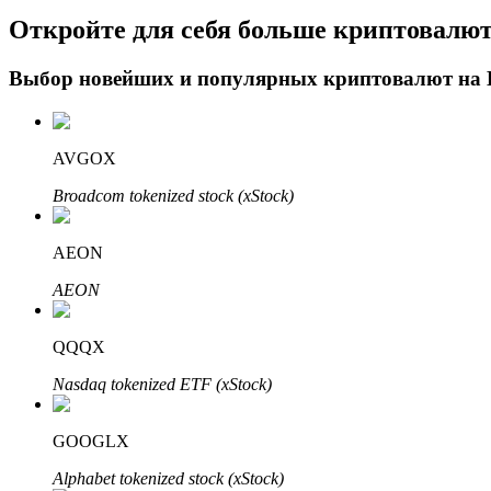
Откройте для себя больше криптовалю
Блокировки BTR
Выбор новейших и популярных криптовалют на
Эксклюзивные инвестиции для владельцев BTR
AVGOX
Broadcom tokenized stock (xStock)
AEON
AEON
Кредиты
QQQX
Сервис заимствований, обеспеченных криптовалютой
Nasdaq tokenized ETF (xStock)
GOOGLX
Alphabet tokenized stock (xStock)