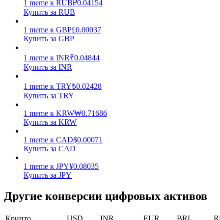
1
meme
к
RUB
₽
0.04154
Купить за RUB
Заработок
1
meme
к
GBP
£
0.00037
Купить за GBP
1
meme
к
INR
₹
0.04844
Купить за INR
1
meme
к
TRY
₺
0.02428
Купить за TRY
1
meme
к
KRW
₩
0.71686
Силовая свинья
Купить за KRW
Получайте конкурентные награды ежедневно
1
meme
к
CAD
$
0.00071
Купить за CAD
1
meme
к
JPY
¥
0.08035
Купить за JPY
Другие конверсии цифровых активов
Крипто
USD
INR
EUR
BRL
R