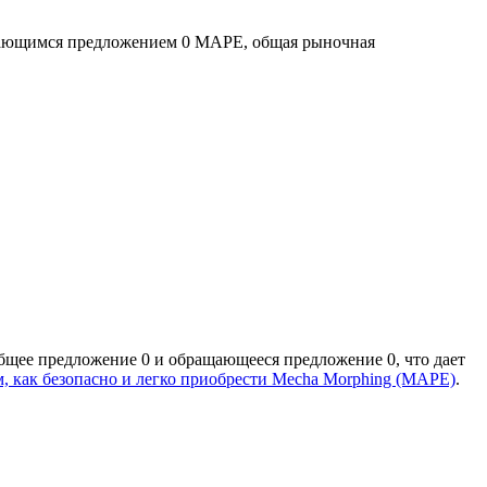
щающимся предложением 0 MAPE, общая рыночная
бщее предложение 0 и обращающееся предложение 0, что дает
м, как безопасно и легко приобрести Mecha Morphing (MAPE)
.