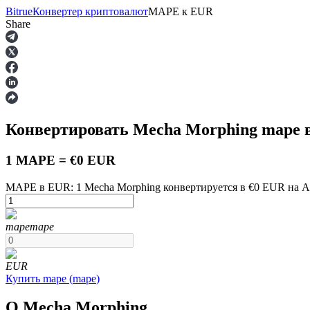
Bitrue
Конвертер криптовалют
MAPE
к
EUR
Share
Фьючерсы
Конвертировать Mecha Morphing
mape
в
1 MAPE = €0 EUR
MAPE в EUR: 1 Mecha Morphing конвертируется в €0 EUR на Au
USDT-фьючерсы
mape
mape
Фьючерсы с использованием USDT в качестве обеспечен
EUR
Купить
mape
(
mape
)
О Mecha Morphing