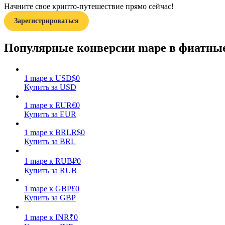
Начните свое крипто-путешествие прямо сейчас!
Зарегистрироваться
Гид
Руководство для начинающих по фьючерсам
Популярные конверсии mape в фиатны
1
mape
к
USD
$
0
Купить за USD
1
mape
к
EUR
€
0
Купить за EUR
1
mape
к
BRL
R$
0
Купить за BRL
Торговые стратегии
Узнайте, как оставаться прибыльным
1
mape
к
RUB
₽
0
Купить за RUB
1
mape
к
GBP
£
0
Купить за GBP
1
mape
к
INR
₹
0