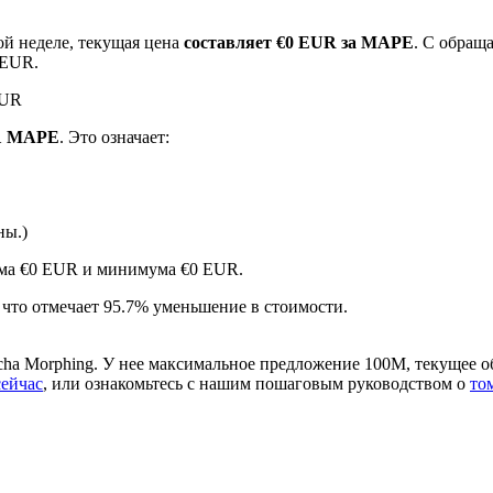
ой неделе, текущая цена
составляет €0 EUR за MAPE
. С обра
 EUR.
EUR
 1 MAPE
. Это означает:
ны.)
ырьевые товары
мума €0 EUR и минимума €0 EUR.
, что отмечает 95.7% уменьшение в стоимости.
ha Morphing. У нее максимальное предложение 100M, текущее о
сейчас
, или ознакомьтесь с нашим пошаговым руководством о
то