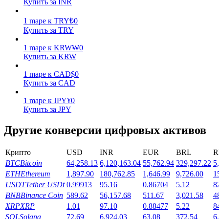
Купить за INR
Заработок
1
mape
к
TRY
₺
0
Купить за TRY
1
mape
к
KRW
₩
0
Купить за KRW
1
mape
к
CAD
$
0
Купить за CAD
1
mape
к
JPY
¥
0
Купить за JPY
Силовая свинья
Другие конверсии цифровых активов
Получайте конкурентные награды ежедневно
Крипто
USD
INR
EUR
BRL
R
BTC
Bitcoin
64,258.13
6,120,163.04
55,762.94
329,297.22
5
ETH
Ethereum
1,897.90
180,762.85
1,646.99
9,726.00
1
USDT
Tether USDt
0.99913
95.16
0.86704
5.12
8
BNB
Binance Coin
589.62
56,157.68
511.67
3,021.58
4
XRP
XRP
1.01
97.10
0.88477
5.22
8
SOL
Solana
72.69
6,924.03
63.08
372.54
6