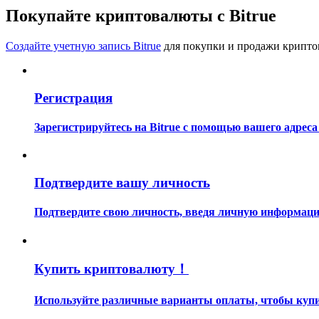
Станьте копи-трейдером
Покупайте криптовалюты с Bitrue
Наслаждайтесь распределением прибыли и комиссиями з
Создайте учетную запись Bitrue
для покупки и продажи крипто
Регистрация
Зарегистрируйтесь на Bitrue с помощью вашего адреса
Информация
Подтвердите вашу личность
Анализ больших данных, включая торговую информацию и
Подтвердите свою личность, введя личную информацию
Купить криптовалюту！
Используйте различные варианты оплаты, чтобы купит