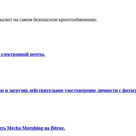
а копи-трейдинг
валют на самом безопасном криптообменнике.
 электронной почты.
 т. д.
 и загрузив действительное удостоверение личности с фотог
ь Mecha Morphing на Bitrue.