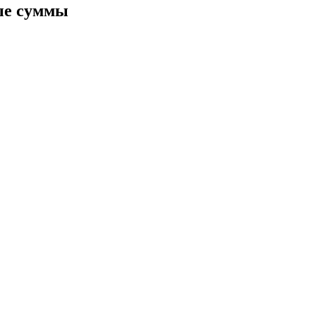
ые суммы
ия