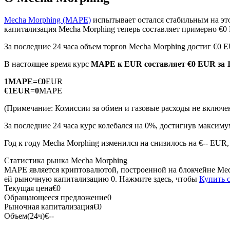
Mecha Morphing (MAPE)
испытывает остался стабильным на эт
капитализация Mecha Morphing теперь составляет примерно €0
За последние 24 часа объем торгов Mecha Morphing достиг €0 
Фьючерсы на COIN-M
В настоящее время курс
MAPE к EUR
составляет €0 EUR за
Криптовалютные фьючерсы
1
MAPE
=
€
0
EUR
€
1
EUR
=
0
MAPE
TradFi
(Примечание: Комиссии за обмен и газовые расходы не включе
Деривативы на акции, форекс, драгоценные металлы и с
За последние 24 часа курс колебался на 0%, достигнув макси
Год к году Mecha Morphing изменился на снизилось на €-- EUR
Статистика рынка Mecha Morphing
MAPE является криптовалютой, построенной на блокчейне Mec
ей рыночную капитализацию 0. Нажмите здесь, чтобы
Купить 
Текущая цена
€
0
Обращающееся предложение
0
Рыночная капитализация
€
0
Объем(24ч)
€
--
USDC фьючерсы