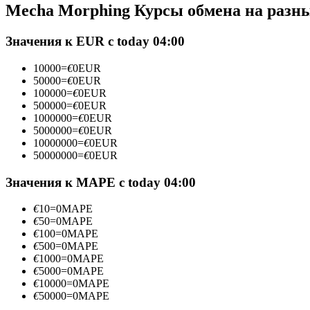
Mecha Morphing Курсы обмена на разн
Фьючерсы с использованием USDC в качестве обеспечен
Значения к EUR с today 04:00
10000
=
€
0
EUR
50000
=
€
0
EUR
100000
=
€
0
EUR
500000
=
€
0
EUR
1000000
=
€
0
EUR
5000000
=
€
0
EUR
10000000
=
€
0
EUR
50000000
=
€
0
EUR
Копирование торговли
Присоединяйтесь к лучшим трейдерам
Значения к MAPE с today 04:00
€
10
=
0
MAPE
€
50
=
0
MAPE
€
100
=
0
MAPE
€
500
=
0
MAPE
€
1000
=
0
MAPE
€
5000
=
0
MAPE
€
10000
=
0
MAPE
€
50000
=
0
MAPE