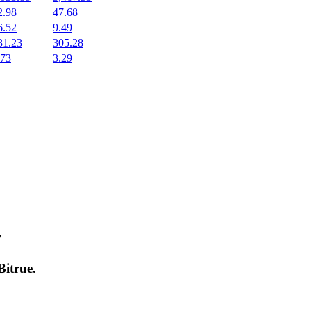
2.98
47.68
6.52
9.49
31.23
305.28
.73
3.29
т
Bitrue
.