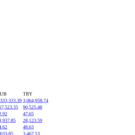
UB
TRY
,333,333.39
3,064,958.74
57,523.35
90,525.48
2.92
47.65
8,937.85
28,123.59
4.62
48.63
,033.85
3,467.53