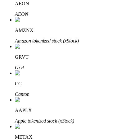
AEON
AEON
Блокировки BTR
Эксклюзивные инвестиции для владельцев BTR
AMZNX
Amazon tokenized stock (xStock)
GRVT
Grvt
CC
Кредиты
Canton
Сервис заимствований, обеспеченных криптовалютой
AAPLX
Apple tokenized stock (xStock)
METAX