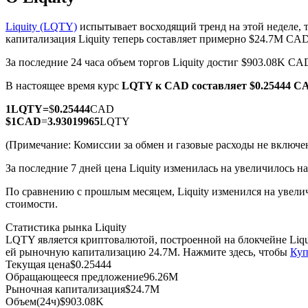
Liquity (LQTY)
испытывает восходящий тренд на этой неделе, 
капитализация Liquity теперь составляет примерно $24.7M CAD
За последние 24 часа объем торгов Liquity достиг $903.08K CA
Фьючерсы на COIN-M
В настоящее время курс
LQTY к CAD
составляет $0.25444 C
Криптовалютные фьючерсы
1
LQTY
=
$
0.25444
CAD
$
1
CAD
=
3.93019965
LQTY
TradFi
(Примечание: Комиссии за обмен и газовые расходы не включе
Деривативы на акции, форекс, драгоценные металлы и с
За последние 7 дней цена Liquity изменилась на увеличилось на
По сравнению с прошлым месяцем, Liquity изменился на увелич
стоимости.
Статистика рынка Liquity
LQTY является криптовалютой, построенной на блокчейне Liq
ей рыночную капитализацию 24.7M. Нажмите здесь, чтобы
Куп
Текущая цена
$
0.25444
Обращающееся предложение
96.26M
Рыночная капитализация
$
24.7M
USDC фьючерсы
Объем(24ч)
$
903.08K