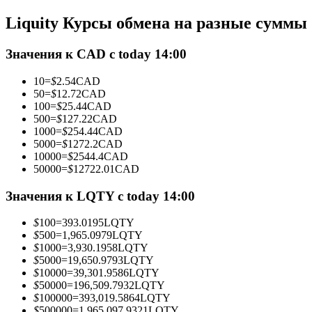
Фьючерсы с использованием USDC в качестве обеспечен
Liquity Курсы обмена на разные суммы
Значения к CAD с today 14:00
10
=
$
2.54
CAD
50
=
$
12.72
CAD
100
=
$
25.44
CAD
500
=
$
127.22
CAD
1000
=
$
254.44
CAD
5000
=
$
1272.2
CAD
10000
=
$
2544.4
CAD
Копирование торговли
50000
=
$
12722.01
CAD
Присоединяйтесь к лучшим трейдерам
Значения к LQTY с today 14:00
$
100
=
393.0195
LQTY
$
500
=
1,965.0979
LQTY
$
1000
=
3,930.1958
LQTY
$
5000
=
19,650.9793
LQTY
$
10000
=
39,301.9586
LQTY
$
50000
=
196,509.7932
LQTY
$
100000
=
393,019.5864
LQTY
$
500000
=
1,965,097.9321
LQTY