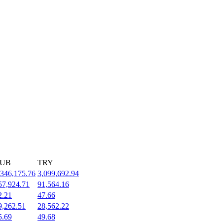
UB
TRY
,346,175.76
3,099,692.94
57,924.71
91,564.16
2.21
47.66
9,262.51
28,562.22
5.69
49.68