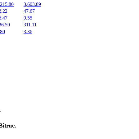
,215.80
3,603.89
2.22
47.67
6.47
9.55
36.59
311.11
.80
3.36
т
Bitrue
.