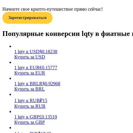
Начните свое крипто-путешествие прямо сейчас!
Гид
Зарегистрироваться
Руководство для начинающих по фьючерсам
Популярные конверсии lqty в фиатные
1
lqty
к
USD
$
0.18238
Купить за USD
1
lqty
к
EUR
€
0.15777
Купить за EUR
1
lqty
к
BRL
R$
0.92968
Торговые стратегии
Купить за BRL
Узнайте, как оставаться прибыльным
1
lqty
к
RUB
₽
15
Купить за RUB
1
lqty
к
GBP
£
0.13519
Купить за GBP