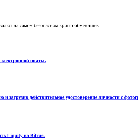
а копи-трейдинг
валют на самом безопасном криптообменнике.
 электронной почты.
 т. д.
 и загрузив действительное удостоверение личности с фотог
 Liquity на Bitrue.