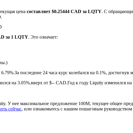
текущая цена
составляет $0.25444 CAD за LQTY
. С обращающи
.
D
AD за 1 LQTY
. Это означает:
ны.)
ырьевые товары
 6.79%.
За последние 24 часа курс колебался на 0.1%, достигну
ился на 3.05%.вверх от $-- CAD.
Год к году Liquity изменился н
uity. У нее максимальное предложение 100M, текущее общее пр
ить сейчас
, или ознакомьтесь с нашим пошаговым руководством