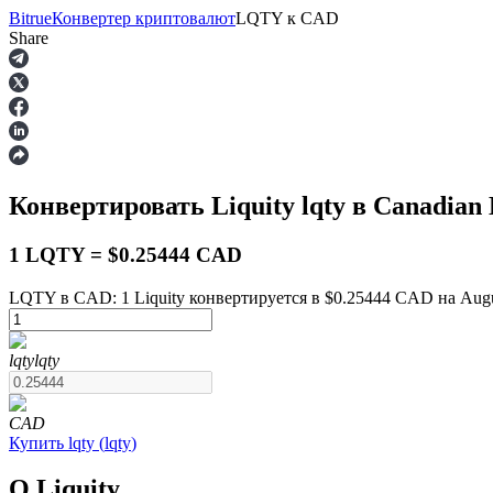
Bitrue
Конвертер криптовалют
LQTY
к
CAD
Share
Фьючерсы
Конвертировать Liquity
lqty
в Canadian 
1 LQTY = $0.25444 CAD
LQTY в CAD: 1 Liquity конвертируется в $0.25444 CAD на Augus
USDT-фьючерсы
lqty
lqty
Фьючерсы с использованием USDT в качестве обеспечен
CAD
Купить
lqty
(
lqty
)
О Liquity