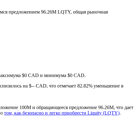
мся предложением 96.26M LQTY, общая рыночная
в максимума $0 CAD и минимума $0 CAD.
а снизилось на $-- CAD, что отмечает 82.82% уменьшение в
едложение 100M и обращающееся предложение 96.26M, что дает
 о
том, как безопасно и легко приобрести Liquity (LQTY)
.