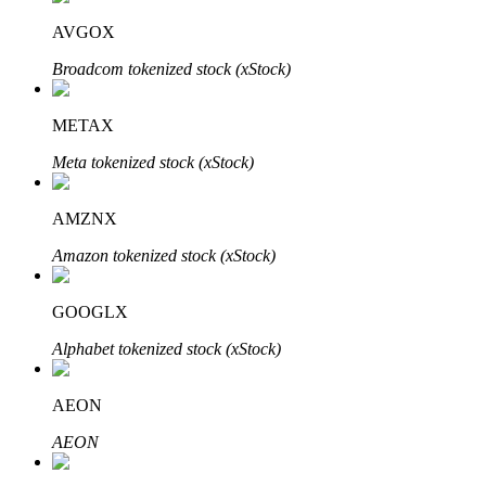
AVGOX
Блокировки BTR
Broadcom tokenized stock (xStock)
Эксклюзивные инвестиции для владельцев BTR
METAX
Meta tokenized stock (xStock)
AMZNX
Amazon tokenized stock (xStock)
GOOGLX
Кредиты
Alphabet tokenized stock (xStock)
Сервис заимствований, обеспеченных криптовалютой
AEON
AEON