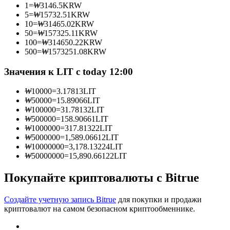
1
=
₩
3146.5
KRW
5
=
₩
15732.51
KRW
10
=
₩
31465.02
KRW
50
=
₩
157325.11
KRW
100
=
₩
314650.22
KRW
Станьте копи-трейдером
500
=
₩
1573251.08
KRW
Наслаждайтесь распределением прибыли и комиссиями
Значения к LIT с today 12:00
за копи-трейдинг
₩
10000
=
3.17813
LIT
₩
50000
=
15.89066
LIT
₩
100000
=
31.78132
LIT
₩
500000
=
158.90661
LIT
₩
1000000
=
317.81322
LIT
₩
5000000
=
1,589.06612
LIT
₩
10000000
=
3,178.13224
LIT
₩
50000000
=
15,890.66122
LIT
Покупайте криптовалюты с Bitrue
Информация
Анализ больших данных, включая торговую информацию
Создайте учетную запись Bitrue
для покупки и продажи
и т. д.
криптовалют на самом безопасном криптообменнике.