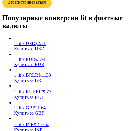
Зарегистрироваться
Популярные конверсии lit в фиатные
валюты
Заработок
1
lit
к
USD
$
2.21
Купить за USD
1
lit
к
EUR
€
1.91
Купить за EUR
1
lit
к
BRL
R$
11.33
Купить за BRL
1
lit
к
RUB
₽
179.77
Купить за RUB
Силовая свинья
1
lit
к
GBP
£
1.64
Купить за GBP
Получайте конкурентные награды ежедневно
1
lit
к
INR
₹
210.52
Купить за INR