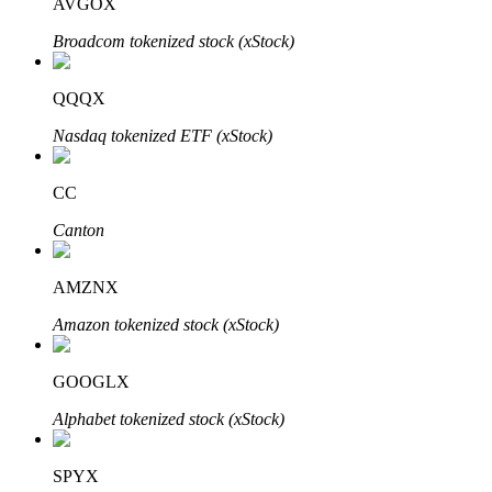
AVGOX
Узнайте о пассивном доходе
Broadcom tokenized stock (xStock)
Bitrue
AI
QQQX
Nasdaq tokenized ETF (xStock)
CC
Canton
Bitrue Партнеры
AMZNX
Amazon tokenized stock (xStock)
GOOGLX
Alphabet tokenized stock (xStock)
Партнеры Bitrue
SPYX