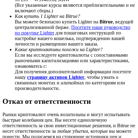
(Все указанные курсы являются приблизительными и не
включают сборы.)
Как купить 1 Lighter на Bitrue?
Вы можете безопасно купить Lighter на
Bitrue
, ведущей
централизованной бирже.
Посетите наше руководство
Deposit CASHCAT & Win
по покупке Lighter
для пошаговых инструкций по
настройке вашего кошелька, подтверждению вашей
Share 500000 CASHCAT prize pool
личности и размещению вашего заказа.
Какие криптоактивы похожи на Lighter?
Если вы исследуете криптовалюты с сопоставимыми
рыночными капитализациями или характеристиками,
ознакомьтесь с:
Exclusive for BitMart Users
Для получения дополнительной информации посетите
нашу
страницу активов Lighter
, чтобы узнать о
Register & Trade to Win 500,000 USDT
связанных монетах и альткойнах по категориям или
производительности.
Отказ от ответственности
Precious Metals Trading Carnival
Рынки криптовалют очень волатильны и могут испытывать
Trade Gold & Silver · 33,333 USDT Bonus
быстрые колебания цен. Вы несете единоличную
ответственность за свои инвестиционные решения, и Bitrue не
несет ответственности за любые убытки, которые вы можете
понести. Мы полагаемся на сторонние источники цен и