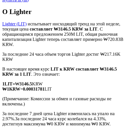
О Lighter
Lighter (LIT)
испытывает нисходящий тренд на этой неделе,
текущая цена
составляет ₩3146.5 KRW за LIT
. С
обращающимся предложением 250M LIT, общая рыночная
Фьючерсы на COIN-M
капитализация Lighter теперь составляет примерно ₩720.83B
KRW.
Криптовалютные фьючерсы
За последние 24 часа объем торгов Lighter достиг ₩217.16K
KRW
TradFi
В настоящее время курс
LIT к KRW
составляет ₩3146.5
KRW за 1 LIT
. Это означает:
Деривативы на акции, форекс, драгоценные металлы и
сырьевые товары
1
LIT
=
₩
3146.5
KRW
₩
1
KRW
=
0.00031781
LIT
(Примечание: Комиссии за обмен и газовые расходы не
включены.)
За последние 7 дней цена Lighter изменилась на упало на
2.97%.
За последние 24 часа курс колебался на 4.33%,
достигнув максимума ₩0 KRW и минимума ₩0 KRW.