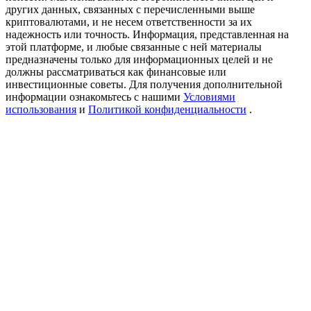
USDT New User Exclusive 10% APR
других данных, связанных с перечисленными выше
криптовалютами, и не несем ответственности за их
USDT Flexible Staking | Daily Rewards
надежность или точность. Информация, представленная на
этой платформе, и любые связанные с ней материалы
предназначены только для информационных целей и не
должны рассматриваться как финансовые или
инвестиционные советы. Для получения дополнительной
New Listing Futures Fest
информации ознакомьтесь с нашими
Условиями
использования
и
Политикой конфиденциальности
.
Trade New Futures, Win 200,000 USDT
Crypto World Cup 2026: Grand Finale
77,777+3k Rewards