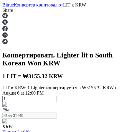
Bitrue
Конвертер криптовалют
LIT
к
KRW
Share
Фьючерсы
Конвертировать Lighter
lit
в South
Korean Won
KRW
1 LIT = ₩3155.32 KRW
LIT в KRW: 1 Lighter конвертируется в ₩3155.32 KRW на
August 6 at 12:00 PM
USDT-фьючерсы
Фьючерсы с использованием USDT в качестве
обеспечения
lit
lit
KRW
Купить
lit
(
lit
)