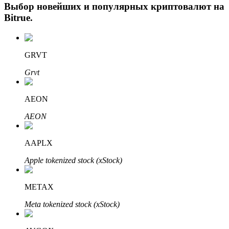
Выбор новейших и популярных криптовалют на
Bitrue
.
GRVT
Grvt
AEON
Авто Инвест
AEON
Получите долгосрочную прибыль и гибкие проценты
AAPLX
Apple tokenized stock (xStock)
METAX
Meta tokenized stock (xStock)
Изучите стейкинг