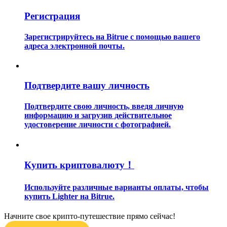
Регистрация
Зарегистрируйтесь на Bitrue с помощью вашего
адреса электронной почты.
Гид
Подтвердите вашу личность
Руководство для начинающих по фьючерсам
Подтвердите свою личность, введя личную
информацию и загрузив действительное
удостоверение личности с фотографией.
Купить криптовалюту！
Используйте различные варианты оплаты, чтобы
купить Lighter на Bitrue.
Торговые стратегии
Узнайте, как оставаться прибыльным
Начните свое крипто-путешествие прямо сейчас!