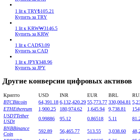
1
lit
к
TRY
₺
105.21
Купить за TRY
1
lit
к
KRW
₩
3146.5
Купить за KRW
Стейкинг
1
lit
к
CAD
$
3.09
Купить за CAD
Высокая прибыль и мгновенный доступ
1
lit
к
JPY
¥
348.96
Купить за JPY
Другие конверсии цифровых активов
Крипто
USD
INR
EUR
BRL
RU
BTC
Bitcoin
64,391.18
6,132,420.29
55,773.77
330,004.81
5,2
ETH
Ethereum
1,900.25
180,974.62
1,645.94
9,738.81
154
USDT
Tether
0.99886
95.12
0.86518
5.11
81.
Launchpool
USDt
BNB
Binance
Гибкая ставка для заработка популярных токенов
592.89
56,465.77
513.55
3,038.60
48,
Coin