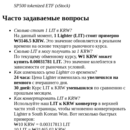
До 65% комиссии!
SP500 tokenized ETF (xStock)
Часто задаваемые вопросы
Сколько стоит 1 LIT в KRW?
На данный момент,
1 Lighter (LIT) стоит примерно
₩3146.5 KRW.
Это значение обновляется в реальном
времени на основе текущего рыночного курса.
Сколько LIT я могу получить за 1 KRW?
По текущему обменному курсу,
₩1 KRW может
купить 0.00031781 LIT.
Это значение колеблется в
Реферал
зависимости от рыночных условий.
Как изменилась цена Lighter со временем?
Пригласите друга, чтобы получить денежные
24 часа:
Цена Lighter изменилась на
увеличился на
вознаграждения
немного
с вчерашнего дня.
30 дней:
Курс LIT к KRW
уменьшился
по сравнению с
Deposit CASHCAT & Win
прошлым месяцем.
Как конвертировать LIT в KRW?
Используйте наш
LIT к KRW конвертер
в верхней
части этой страницы, чтобы мгновенно конвертировать
Lighter в South Korean Won. Вот несколько быстрых
примеров:
₩10 KRW = 0.00317813 LIT
10 LIT = ₩31465.02 KRW