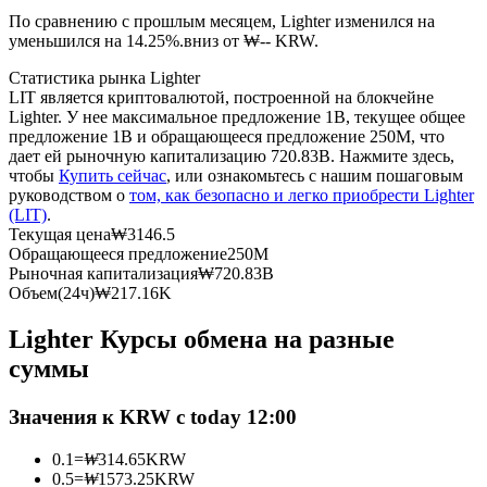
По сравнению с прошлым месяцем, Lighter изменился на
уменьшился на 14.25%.вниз от ₩-- KRW.
USDC фьючерсы
Статистика рынка Lighter
Фьючерсы с использованием USDC в качестве
LIT является криптовалютой, построенной на блокчейне
обеспечения
Lighter. У нее максимальное предложение 1B, текущее общее
предложение 1B и обращающееся предложение 250M, что
дает ей рыночную капитализацию 720.83B. Нажмите здесь,
чтобы
Купить сейчас
, или ознакомьтесь с нашим пошаговым
руководством о
том, как безопасно и легко приобрести Lighter
(LIT)
.
Текущая цена
₩
3146.5
Обращающееся предложение
250M
Рыночная капитализация
₩
720.83B
Объем(24ч)
₩
217.16K
Копирование торговли
Lighter Курсы обмена на разные
Присоединяйтесь к лучшим трейдерам
суммы
Значения к KRW с today 12:00
0.1
=
₩
314.65
KRW
0.5
=
₩
1573.25
KRW