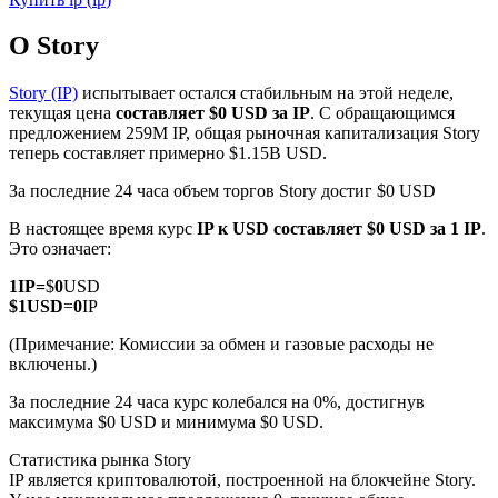
О Story
Story (IP)
испытывает остался стабильным на этой неделе,
текущая цена
составляет $0 USD за IP
. С обращающимся
предложением 259M IP, общая рыночная капитализация Story
Фьючерсы на COIN-M
теперь составляет примерно $1.15B USD.
Криптовалютные фьючерсы
За последние 24 часа объем торгов Story достиг $0 USD
В настоящее время курс
IP к USD
составляет $0 USD за 1 IP
.
Это означает:
TradFi
1
IP
=
$
0
USD
Деривативы на акции, форекс, драгоценные металлы и
$
1
USD
=
0
IP
сырьевые товары
(Примечание: Комиссии за обмен и газовые расходы не
включены.)
За последние 24 часа курс колебался на 0%, достигнув
максимума $0 USD и минимума $0 USD.
Статистика рынка Story
IP является криптовалютой, построенной на блокчейне Story.