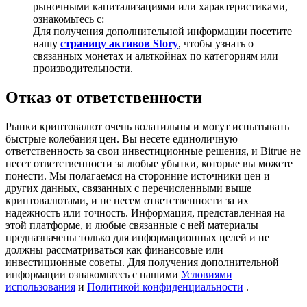
рыночными капитализациями или характеристиками,
ознакомьтесь с:
Для получения дополнительной информации посетите
нашу
страницу активов Story
, чтобы узнать о
связанных монетах и альткойнах по категориям или
производительности.
BTC Welcome Rewards
Deposit & Trade BTC to Share 25000 USDT prize pool!
Отказ от ответственности
Рынки криптовалют очень волатильны и могут испытывать
быстрые колебания цен. Вы несете единоличную
Deposit CASHCAT & Win
ответственность за свои инвестиционные решения, и Bitrue не
несет ответственности за любые убытки, которые вы можете
Share 500000 CASHCAT prize pool
понести. Мы полагаемся на сторонние источники цен и
других данных, связанных с перечисленными выше
криптовалютами, и не несем ответственности за их
надежность или точность. Информация, представленная на
этой платформе, и любые связанные с ней материалы
Exclusive for BitMart Users
предназначены только для информационных целей и не
должны рассматриваться как финансовые или
Register & Trade to Win 500,000 USDT
инвестиционные советы. Для получения дополнительной
информации ознакомьтесь с нашими
Условиями
использования
и
Политикой конфиденциальности
.