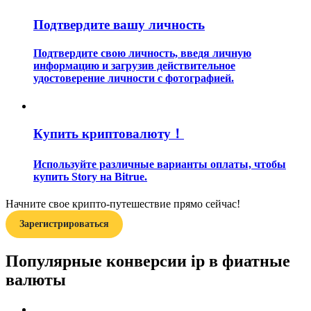
Подтвердите вашу личность
Подтвердите свою личность, введя личную
информацию и загрузив действительное
удостоверение личности с фотографией.
Гид
Руководство для начинающих по фьючерсам
Купить криптовалюту！
Используйте различные варианты оплаты, чтобы
купить Story на Bitrue.
Начните свое крипто-путешествие прямо сейчас!
Зарегистрироваться
Популярные конверсии ip в фиатные
Торговые стратегии
валюты
Узнайте, как оставаться прибыльным