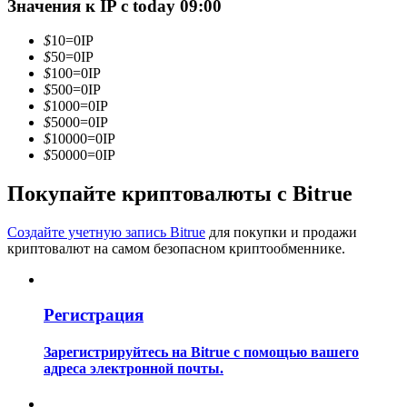
Значения к IP с today 09:00
$
10
=
0
IP
$
50
=
0
IP
$
100
=
0
IP
Станьте копи-трейдером
$
500
=
0
IP
$
1000
=
0
IP
Наслаждайтесь распределением прибыли и комиссиями
$
5000
=
0
IP
за копи-трейдинг
$
10000
=
0
IP
$
50000
=
0
IP
Покупайте криптовалюты с Bitrue
Создайте учетную запись Bitrue
для покупки и продажи
криптовалют на самом безопасном криптообменнике.
Информация
Регистрация
Анализ больших данных, включая торговую информацию
Зарегистрируйтесь на Bitrue с помощью вашего
и т. д.
адреса электронной почты.