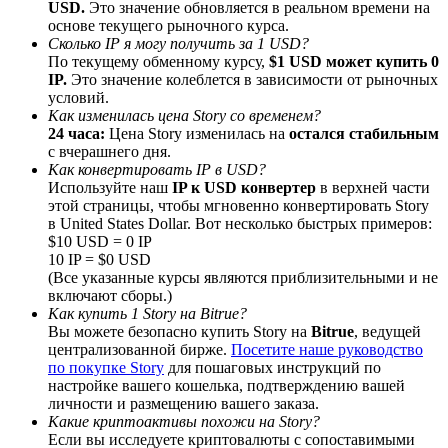
USD.
Это значение обновляется в реальном времени на
До 65% комиссии!
основе текущего рыночного курса.
Сколько IP я могу получить за 1 USD?
По текущему обменному курсу,
$1 USD может купить 0
IP.
Это значение колеблется в зависимости от рыночных
условий.
Как изменилась цена Story со временем?
24 часа:
Цена Story изменилась на
остался стабильным
с вчерашнего дня.
Как конвертировать IP в USD?
Используйте наш
IP к USD конвертер
в верхней части
этой страницы, чтобы мгновенно конвертировать Story
Реферал
в United States Dollar. Вот несколько быстрых примеров:
$10 USD = 0 IP
Пригласите друга, чтобы получить денежные
10 IP = $0 USD
вознаграждения
(Все указанные курсы являются приблизительными и не
включают сборы.)
BTC Welcome Rewards
Как купить 1 Story на Bitrue?
Вы можете безопасно купить Story на
Bitrue
, ведущей
централизованной бирже.
Посетите наше руководство
по покупке Story
для пошаговых инструкций по
настройке вашего кошелька, подтверждению вашей
личности и размещению вашего заказа.
Какие криптоактивы похожи на Story?
Если вы исследуете криптовалюты с сопоставимыми