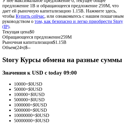
У нее максимальное предложение 0, текущее общее
предложение 1B и обращающееся предложение 259M, что
дает ей рыночную капитализацию 1.15B. Нажмите здесь,
USDC фьючерсы
чтобы
Купить сейчас
, или ознакомьтесь с нашим пошаговым
руководством о
том, как безопасно и легко приобрести Story
Фьючерсы с использованием USDC в качестве
(IP)
.
обеспечения
Текущая цена
$
0
Обращающееся предложение
259M
Рыночная капитализация
$
1.15B
Объем(24ч)
$
--
Story Курсы обмена на разные суммы
Значения к USD с today 09:00
10000
=
$
0
USD
Копирование торговли
50000
=
$
0
USD
100000
=
$
0
USD
Присоединяйтесь к лучшим трейдерам
500000
=
$
0
USD
1000000
=
$
0
USD
5000000
=
$
0
USD
10000000
=
$
0
USD
50000000
=
$
0
USD