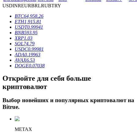
USD
INR
EUR
BRL
RUB
TRY
BTC
64,958.26
ETH
1,915.81
USDT
0.99941
BNB
593.95
XRP
1.03
SOL
74.79
USDC
0.99981
Блокировки BTR
ADA
0.19963
AVAX
6.53
Эксклюзивные инвестиции для владельцев BTR
DOGE
0.07038
Откройте для себя больше
криптовалют
Выбор новейших и популярных криптовалют на
Bitrue
.
Кредиты
METAX
Сервис заимствований, обеспеченных криптовалютой