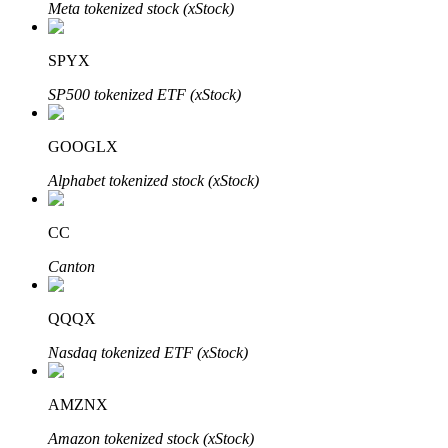
Meta tokenized stock (xStock)
SPYX
SP500 tokenized ETF (xStock)
GOOGLX
Alphabet tokenized stock (xStock)
Авто Инвест
CC
Получите долгосрочную прибыль и гибкие проценты
Canton
QQQX
Nasdaq tokenized ETF (xStock)
AMZNX
Изучите стейкинг
Amazon tokenized stock (xStock)