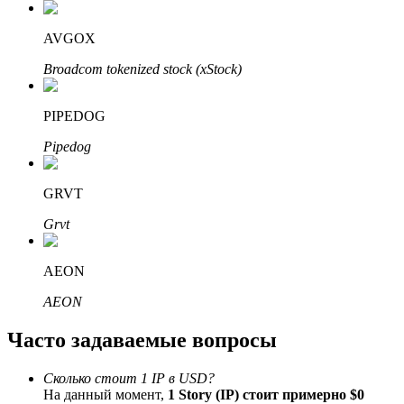
Узнайте о пассивном доходе
AVGOX
Bitrue
AI
Broadcom tokenized stock (xStock)
PIPEDOG
Pipedog
GRVT
Bitrue Партнеры
Grvt
AEON
AEON
Часто задаваемые вопросы
Сколько стоит 1 IP в USD?
Партнеры Bitrue
На данный момент,
1 Story (IP) стоит примерно $0