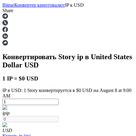
Bitrue
Конвертер криптовалют
IP
к
USD
Share
Фьючерсы
Конвертировать Story
ip
в United States
Dollar
USD
1 IP = $0 USD
IP в USD: 1 Story конвертируется в $0 USD на August 8 at 9:00
AM
USDT-фьючерсы
Фьючерсы с использованием USDT в качестве
обеспечения
ip
ip
USD
Купить
ip
(
ip
)