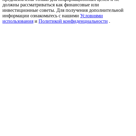
Precious Metals Trading Carnival
должны рассматриваться как финансовые или
инвестиционные советы. Для получения дополнительной
Trade Gold & Silver · 33,333 USDT Bonus
информации ознакомьтесь с нашими
Условиями
использования
и
Политикой конфиденциальности
.
USDT New User Exclusive 10% APR
USDT Flexible Staking | Daily Rewards
BTC New User Exclusive: 6.5% APR
BTC Flexible Staking | Daily Rewards