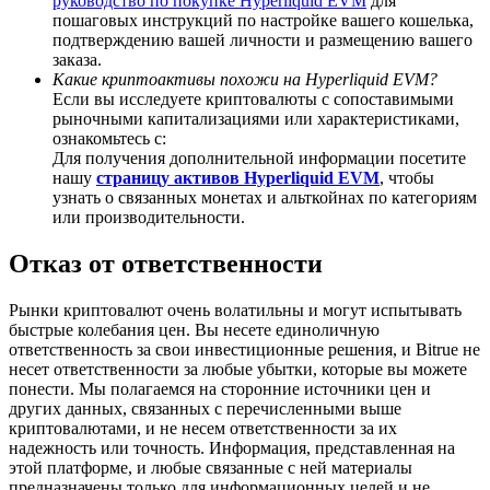
руководство по покупке Hyperliquid EVM
для
пошаговых инструкций по настройке вашего кошелька,
подтверждению вашей личности и размещению вашего
заказа.
Какие криптоактивы похожи на Hyperliquid EVM?
Если вы исследуете криптовалюты с сопоставимыми
BTC Welcome Rewards
рыночными капитализациями или характеристиками,
ознакомьтесь с:
Deposit & Trade BTC to Share 25000 USDT prize pool!
Для получения дополнительной информации посетите
нашу
страницу активов Hyperliquid EVM
, чтобы
узнать о связанных монетах и альткойнах по категориям
или производительности.
Deposit CASHCAT & Win
Отказ от ответственности
Share 500000 CASHCAT prize pool
Рынки криптовалют очень волатильны и могут испытывать
быстрые колебания цен. Вы несете единоличную
ответственность за свои инвестиционные решения, и Bitrue не
несет ответственности за любые убытки, которые вы можете
Exclusive for BitMart Users
понести. Мы полагаемся на сторонние источники цен и
других данных, связанных с перечисленными выше
Register & Trade to Win 500,000 USDT
криптовалютами, и не несем ответственности за их
надежность или точность. Информация, представленная на
этой платформе, и любые связанные с ней материалы
предназначены только для информационных целей и не