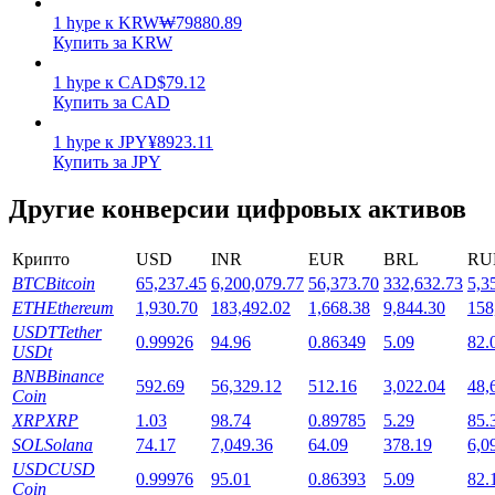
1
hype
к
KRW
₩
79880.89
Купить за KRW
1
hype
к
CAD
$
79.12
Купить за CAD
1
hype
к
JPY
¥
8923.11
Стейкинг
Купить за JPY
Высокая прибыль и мгновенный доступ
Другие конверсии цифровых активов
Крипто
USD
INR
EUR
BRL
RU
BTC
Bitcoin
65,237.45
6,200,079.77
56,373.70
332,632.73
5,3
ETH
Ethereum
1,930.70
183,492.02
1,668.38
9,844.30
158
USDT
Tether
0.99926
94.96
0.86349
5.09
82.
USDt
BNB
Binance
592.69
56,329.12
512.16
3,022.04
48,
Coin
XRP
XRP
1.03
98.74
0.89785
5.29
85.
Launchpool
SOL
Solana
74.17
7,049.36
64.09
378.19
6,0
Гибкая ставка для заработка популярных токенов
USDC
USD
0.99976
95.01
0.86393
5.09
82.
Coin