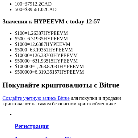
100
=
$
7912.2
CAD
500
=
$
39561.02
CAD
Значения к HYPEEVM с today 12:57
Станьте копи-трейдером
$
100
=
1.26387
HYPEEVM
Наслаждайтесь распределением прибыли и комиссиями
$
500
=
6.31935
HYPEEVM
за копи-трейдинг
$
1000
=
12.6387
HYPEEVM
$
5000
=
63.19351
HYPEEVM
$
10000
=
126.38703
HYPEEVM
$
50000
=
631.93515
HYPEEVM
$
100000
=
1,263.87031
HYPEEVM
$
500000
=
6,319.35157
HYPEEVM
Покупайте криптовалюты с Bitrue
Создайте учетную запись Bitrue
для покупки и продажи
криптовалют на самом безопасном криптообменнике.
Информация
Анализ больших данных, включая торговую информацию
и т. д.
Регистрация