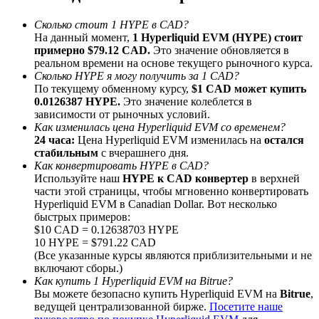
До 65% комиссии!
Сколько стоит 1 HYPE в CAD?
На данный момент,
1 Hyperliquid EVM (HYPE) стоит
примерно $79.12 CAD.
Это значение обновляется в
реальном времени на основе текущего рыночного курса.
Сколько HYPE я могу получить за 1 CAD?
По текущему обменному курсу,
$1 CAD может купить
0.0126387 HYPE.
Это значение колеблется в
зависимости от рыночных условий.
Как изменилась цена Hyperliquid EVM со временем?
24 часа:
Цена Hyperliquid EVM изменилась на
остался
стабильным
с вчерашнего дня.
Реферал
Как конвертировать HYPE в CAD?
Используйте наш
HYPE к CAD конвертер
в верхней
Пригласите друга, чтобы получить денежные
части этой страницы, чтобы мгновенно конвертировать
вознаграждения
Hyperliquid EVM в Canadian Dollar. Вот несколько
быстрых примеров:
BTC Welcome Rewards
$10 CAD = 0.12638703 HYPE
10 HYPE = $791.22 CAD
(Все указанные курсы являются приблизительными и не
включают сборы.)
Как купить 1 Hyperliquid EVM на Bitrue?
Вы можете безопасно купить Hyperliquid EVM на
Bitrue
,
ведущей централизованной бирже.
Посетите наше