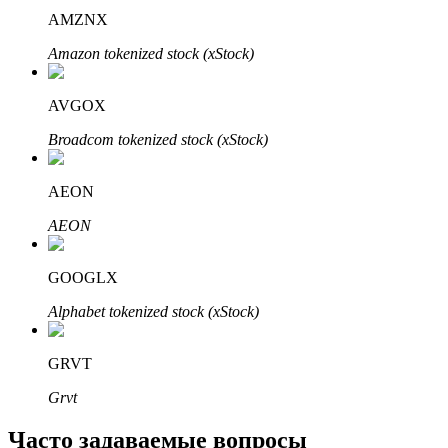
AMZNX
Узнайте о пассивном доходе
Amazon tokenized stock (xStock)
Bitrue
AI
AVGOX
Broadcom tokenized stock (xStock)
AEON
AEON
Bitrue Партнеры
GOOGLX
Alphabet tokenized stock (xStock)
GRVT
Grvt
Партнеры Bitrue
Часто задаваемые вопросы