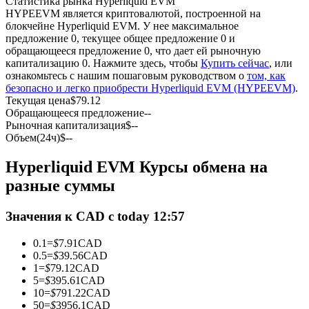
Статистика рынка Hyperliquid EVM
HYPEEVM является криптовалютой, построенной на
блокчейне Hyperliquid EVM. У нее максимальное
USDC фьючерсы
предложение 0, текущее общее предложение 0 и
обращающееся предложение 0, что дает ей рыночную
Фьючерсы с использованием USDC в качестве
капитализацию 0. Нажмите здесь, чтобы
Купить сейчас
, или
обеспечения
ознакомьтесь с нашим пошаговым руководством о
том, как
безопасно и легко приобрести Hyperliquid EVM (HYPEEVM)
.
Текущая цена
$
79.12
Обращающееся предложение
--
Рыночная капитализация
$
--
Объем(24ч)
$
--
Hyperliquid EVM Курсы обмена на
разные суммы
Копирование торговли
Значения к CAD с today 12:57
Присоединяйтесь к лучшим трейдерам
0.1
=
$
7.91
CAD
0.5
=
$
39.56
CAD
1
=
$
79.12
CAD
5
=
$
395.61
CAD
10
=
$
791.22
CAD
50
=
$
3956.1
CAD