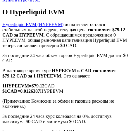
О Hyperliquid EVM
Hyperliquid EVM (HYPEEVM)
испытывает остался
стабильным на этой неделе, текущая цена
составляет $79.12
CAD за HYPEEVM
. С обращающимся предложением 0
Фьючерсы на COIN-M
HYPEEVM, общая рыночная капитализация Hyperliquid EVM
теперь составляет примерно $0 CAD.
Криптовалютные фьючерсы
За последние 24 часа объем торгов Hyperliquid EVM достиг $0
CAD
TradFi
В настоящее время курс
HYPEEVM к CAD
составляет
$79.12 CAD за 1 HYPEEVM
. Это означает:
Деривативы на акции, форекс, драгоценные металлы и
сырьевые товары
1
HYPEEVM
=
$
79.12
CAD
$
1
CAD
=
0.0126387
HYPEEVM
(Примечание: Комиссии за обмен и газовые расходы не
включены.)
За последние 24 часа курс колебался на 0%, достигнув
максимума $0 CAD и минимума $0 CAD.