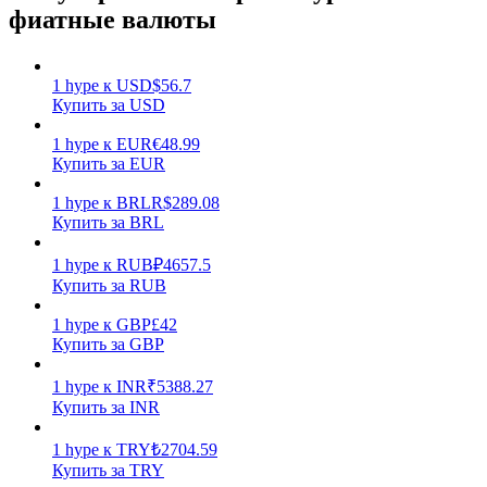
фиатные валюты
1
hype
к
USD
$
56.7
Купить за USD
1
hype
к
EUR
€
48.99
Заработок
Купить за EUR
1
hype
к
BRL
R$
289.08
Купить за BRL
1
hype
к
RUB
₽
4657.5
Купить за RUB
1
hype
к
GBP
£
42
Купить за GBP
Силовая свинья
1
hype
к
INR
₹
5388.27
Купить за INR
Получайте конкурентные награды ежедневно
1
hype
к
TRY
₺
2704.59
Купить за TRY