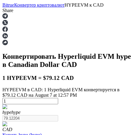
Bitrue
Конвертер криптовалют
HYPEEVM
к
CAD
Share
Фьючерсы
Конвертировать Hyperliquid EVM
hype
в Canadian Dollar
CAD
1 HYPEEVM = $79.12 CAD
HYPEEVM в CAD: 1 Hyperliquid EVM конвертируется в
$79.12 CAD на August 7 at 12:57 PM
USDT-фьючерсы
Фьючерсы с использованием USDT в качестве
обеспечения
hype
hype
CAD
Купить
hype
(
hype
)