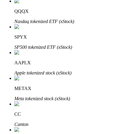
QQQX
Nasdaq tokenized ETF (xStock)
SPYX
SP500 tokenized ETF (xStock)
Авто Инвест
AAPLX
Получите долгосрочную прибыль и гибкие проценты
Apple tokenized stock (xStock)
METAX
Meta tokenized stock (xStock)
CC
Canton
Изучите стейкинг