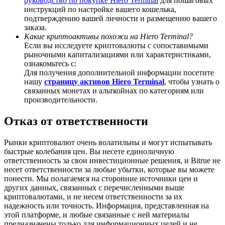
руководство по покупке Hiero Terminal
для пошаговых
инструкций по настройке вашего кошелька,
подтверждению вашей личности и размещению вашего
заказа.
Какие криптоактивы похожи на Hiero Terminal?
Если вы исследуете криптовалюты с сопоставимыми
BTC Welcome Rewards
рыночными капитализациями или характеристиками,
ознакомьтесь с:
Deposit & Trade BTC to Share 25000 USDT prize pool!
Для получения дополнительной информации посетите
нашу
страницу активов Hiero Terminal
, чтобы узнать о
связанных монетах и альткойнах по категориям или
производительности.
Deposit CASHCAT & Win
Отказ от ответственности
Share 500000 CASHCAT prize pool
Рынки криптовалют очень волатильны и могут испытывать
быстрые колебания цен. Вы несете единоличную
ответственность за свои инвестиционные решения, и Bitrue не
несет ответственности за любые убытки, которые вы можете
Exclusive for BitMart Users
понести. Мы полагаемся на сторонние источники цен и
других данных, связанных с перечисленными выше
Register & Trade to Win 500,000 USDT
криптовалютами, и не несем ответственности за их
надежность или точность. Информация, представленная на
этой платформе, и любые связанные с ней материалы
предназначены только для информационных целей и не