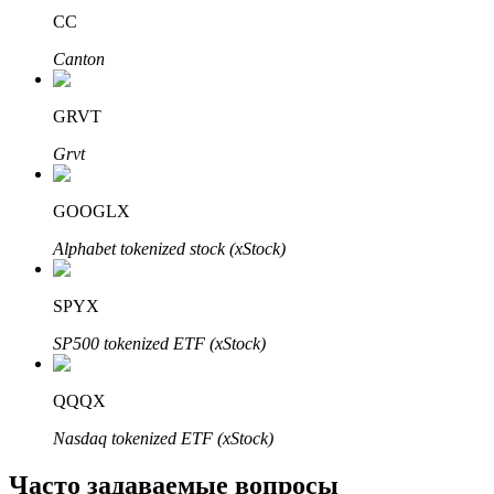
CC
Узнайте о пассивном доходе
Canton
Bitrue
AI
GRVT
Grvt
GOOGLX
Alphabet tokenized stock (xStock)
Bitrue Партнеры
SPYX
SP500 tokenized ETF (xStock)
QQQX
Nasdaq tokenized ETF (xStock)
Партнеры Bitrue
Часто задаваемые вопросы