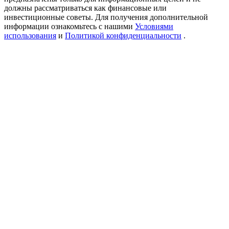
Precious Metals Trading Carnival
должны рассматриваться как финансовые или
инвестиционные советы. Для получения дополнительной
Trade Gold & Silver · 33,333 USDT Bonus
информации ознакомьтесь с нашими
Условиями
использования
и
Политикой конфиденциальности
.
USDT New User Exclusive 10% APR
USDT Flexible Staking | Daily Rewards
BTC New User Exclusive: 6.5% APR
BTC Flexible Staking | Daily Rewards