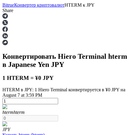
Bitrue
Конвертер криптовалют
HTERM
к
JPY
Share
Фьючерсы
Конвертировать Hiero Terminal
hterm
в Japanese Yen
JPY
1 HTERM = ¥0 JPY
HTERM в JPY: 1 Hiero Terminal конвертируется в ¥0 JPY на
August 7 at 3:59 PM
USDT-фьючерсы
Фьючерсы с использованием USDT в качестве
обеспечения
hterm
hterm
JPY
Купить
hterm
(
hterm
)