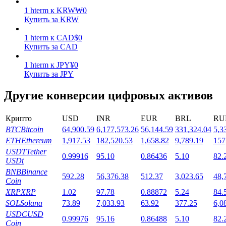
1
hterm
к
KRW
₩
0
Купить за KRW
1
hterm
к
CAD
$
0
Купить за CAD
1
hterm
к
JPY
¥
0
Стейкинг
Купить за JPY
Высокая прибыль и мгновенный доступ
Другие конверсии цифровых активов
Крипто
USD
INR
EUR
BRL
RU
BTC
Bitcoin
64,900.59
6,177,573.26
56,144.59
331,324.04
5,3
ETH
Ethereum
1,917.53
182,520.53
1,658.82
9,789.19
157
USDT
Tether
0.99916
95.10
0.86436
5.10
82.
USDt
BNB
Binance
592.28
56,376.38
512.37
3,023.65
48,
Coin
XRP
XRP
1.02
97.78
0.88872
5.24
84.
Launchpool
SOL
Solana
73.89
7,033.93
63.92
377.25
6,0
Гибкая ставка для заработка популярных токенов
USDC
USD
0.99976
95.16
0.86488
5.10
82.
Coin