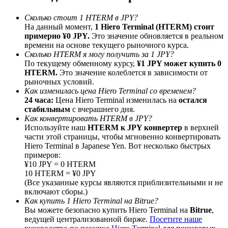
До 65% комиссии!
Сколько стоит 1 HTERM в JPY?
На данный момент,
1 Hiero Terminal (HTERM) стоит
примерно ¥0 JPY.
Это значение обновляется в реальном
времени на основе текущего рыночного курса.
Сколько HTERM я могу получить за 1 JPY?
По текущему обменному курсу,
¥1 JPY может купить 0
HTERM.
Это значение колеблется в зависимости от
рыночных условий.
Как изменилась цена Hiero Terminal со временем?
24 часа:
Цена Hiero Terminal изменилась на
остался
стабильным
с вчерашнего дня.
Реферал
Как конвертировать HTERM в JPY?
Используйте наш
HTERM к JPY конвертер
в верхней
Пригласите друга, чтобы получить денежные
части этой страницы, чтобы мгновенно конвертировать
вознаграждения
Hiero Terminal в Japanese Yen. Вот несколько быстрых
примеров:
BTC Welcome Rewards
¥10 JPY = 0 HTERM
10 HTERM = ¥0 JPY
(Все указанные курсы являются приблизительными и не
включают сборы.)
Как купить 1 Hiero Terminal на Bitrue?
Вы можете безопасно купить Hiero Terminal на
Bitrue
,
ведущей централизованной бирже.
Посетите наше