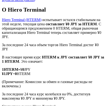
О Hiero Terminal
Hiero Terminal (HTERM)
испытывает остался стабильным на
этой неделе, текущая цена
составляет ¥0 JPY за HTERM
. С
обращающимся предложением 0 HTERM, общая рыночная
Фьючерсы на COIN-M
капитализация Hiero Terminal теперь составляет примерно ¥0
JPY.
Криптовалютные фьючерсы
За последние 24 часа объем торгов Hiero Terminal достиг ¥0
JPY
TradFi
В настоящее время курс
HTERM к JPY
составляет ¥0 JPY за
1 HTERM
. Это означает:
Деривативы на акции, форекс, драгоценные металлы и
сырьевые товары
1
HTERM
=
¥
0
JPY
¥
1
JPY
=
0
HTERM
(Примечание: Комиссии за обмен и газовые расходы не
включены.)
За последние 24 часа курс колебался на 0%, достигнув
максимума ¥0 JPY и минимума ¥0 JPY.