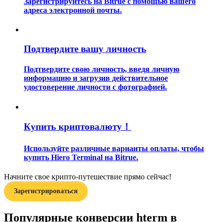
Зарегистрируйтесь на Bitrue с помощью вашего
адреса электронной почты.
Подтвердите вашу личность
Подтвердите свою личность, введя личную
Гид
информацию и загрузив действительное
удостоверение личности с фотографией.
Руководство для начинающих по фьючерсам
Купить криптовалюту！
Используйте различные варианты оплаты, чтобы
купить Hiero Terminal на Bitrue.
Начните свое крипто-путешествие прямо сейчас!
Зарегистрироваться
Торговые стратегии
Узнайте, как оставаться прибыльным
Популярные конверсии hterm в