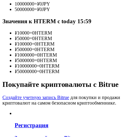
10000000
=
¥
0
JPY
50000000
=
¥
0
JPY
Значения к HTERM с today 15:59
Станьте копи-трейдером
¥
10000
=
0
HTERM
Наслаждайтесь распределением прибыли и комиссиями
¥
50000
=
0
HTERM
за копи-трейдинг
¥
100000
=
0
HTERM
¥
500000
=
0
HTERM
¥
1000000
=
0
HTERM
¥
5000000
=
0
HTERM
¥
10000000
=
0
HTERM
¥
50000000
=
0
HTERM
Покупайте криптовалюты с Bitrue
Создайте учетную запись Bitrue
для покупки и продажи
криптовалют на самом безопасном криптообменнике.
Информация
Анализ больших данных, включая торговую информацию
и т. д.
Регистрация