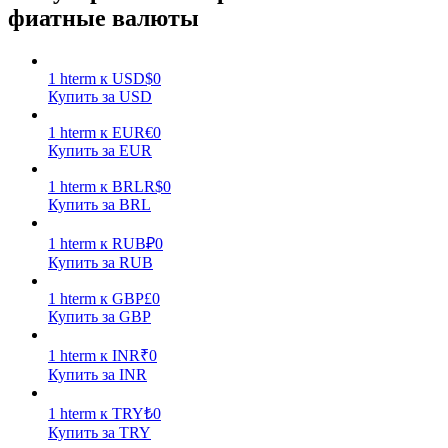
фиатные валюты
1
hterm
к
USD
$
0
Купить за USD
1
hterm
к
EUR
€
0
Заработок
Купить за EUR
1
hterm
к
BRL
R$
0
Купить за BRL
1
hterm
к
RUB
₽
0
Купить за RUB
1
hterm
к
GBP
£
0
Купить за GBP
Силовая свинья
1
hterm
к
INR
₹
0
Купить за INR
Получайте конкурентные награды ежедневно
1
hterm
к
TRY
₺
0
Купить за TRY