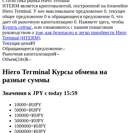
Статистика рынка Hiero Terminal
HTERM является криптовалютой, построенной на блокчейне
Hiero Terminal. У нее максимальное предложение 0, текущее
USDC фьючерсы
общее предложение 0 и обращающееся предложение 0, что
дает ей рыночную капитализацию 0. Нажмите здесь, чтобы
Фьючерсы с использованием USDC в качестве
Купить сейчас
, или ознакомьтесь с нашим пошаговым
обеспечения
руководством о
том, как безопасно и легко приобрести Hiero
Terminal (HTERM)
.
Текущая цена
¥
0
Обращающееся предложение
--
Рыночная капитализация
¥
--
Объем(24ч)
¥
--
Hiero Terminal Курсы обмена на
разные суммы
Копирование торговли
Значения к JPY с today 15:59
Присоединяйтесь к лучшим трейдерам
10000
=
¥
0
JPY
50000
=
¥
0
JPY
100000
=
¥
0
JPY
500000
=
¥
0
JPY
1000000
=
¥
0
JPY
5000000
=
¥
0
JPY