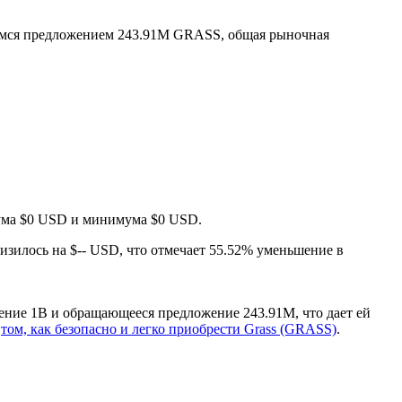
мся предложением 243.91M GRASS, общая рыночная
имума $0 USD и минимума $0 USD.
низилось на $-- USD, что отмечает 55.52% уменьшение в
ение 1B и обращающееся предложение 243.91M, что дает ей
о
том, как безопасно и легко приобрести Grass (GRASS)
.