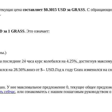
текущая цена
составляет $0.3015 USD за GRASS
. С обращающи
.
SD за 1 GRASS
. Это означает:
ны.)
ырьевые товары
а последние 24 часа курс колебался на 4.25%, достигнув макс
лся на 28.56%.вниз от $-- USD.
Год к году Grass изменился на с
ss. У нее максимальное предложение 0, текущее общее предлож
ть сейчас
, или ознакомьтесь с нашим пошаговым руководством 