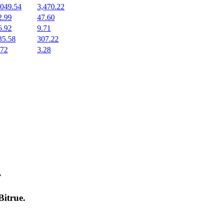
,049.54
3,470.22
2.99
47.60
6.92
9.71
35.58
307.22
.72
3.28
т
Bitrue
.