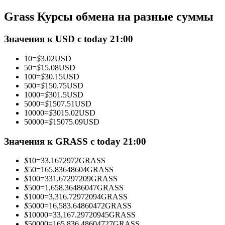
Фьючерсы с использованием USDC в качестве обеспечен
Grass Курсы обмена на разные суммы
Значения к USD с today 21:00
10
=
$
3.02
USD
50
=
$
15.08
USD
100
=
$
30.15
USD
500
=
$
150.75
USD
1000
=
$
301.5
USD
5000
=
$
1507.51
USD
10000
=
$
3015.02
USD
Копирование торговли
50000
=
$
15075.09
USD
Присоединяйтесь к лучшим трейдерам
Значения к GRASS с today 21:00
$
10
=
33.1672972
GRASS
$
50
=
165.83648604
GRASS
$
100
=
331.67297209
GRASS
$
500
=
1,658.36486047
GRASS
$
1000
=
3,316.72972094
GRASS
$
5000
=
16,583.64860472
GRASS
$
10000
=
33,167.29720945
GRASS
$
50000
=
165,836.48604727
GRASS