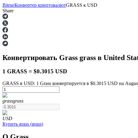
Bitrue
Конвертер криптовалют
GRASS
к
USD
Share
Фьючерсы
Конвертировать Grass
grass
в United Sta
1 GRASS = $0.3015 USD
GRASS в USD: 1 Grass конвертируется в $0.3015 USD на August
USDT-фьючерсы
grass
grass
Фьючерсы с использованием USDT в качестве обеспечен
USD
Купить
grass
(
grass
)
О Grass