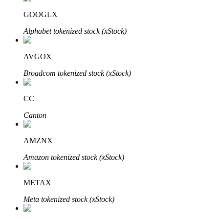
GOOGLX
Блокировки BTR
Alphabet tokenized stock (xStock)
Эксклюзивные инвестиции для владельцев BTR
AVGOX
Broadcom tokenized stock (xStock)
CC
Canton
AMZNX
Кредиты
Amazon tokenized stock (xStock)
Сервис заимствований, обеспеченных криптовалютой
METAX
Meta tokenized stock (xStock)