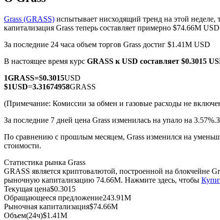
Grass (GRASS)
испытывает нисходящий тренд на этой неделе, 
капитализация Grass теперь составляет примерно $74.66M USD
За последние 24 часа объем торгов Grass достиг $1.41M USD
Фьючерсы на COIN-M
В настоящее время курс
GRASS к USD
составляет $0.3015 U
Криптовалютные фьючерсы
1
GRASS
=
$
0.3015
USD
$
1
USD
=
3.31674958
GRASS
TradFi
(Примечание: Комиссии за обмен и газовые расходы не включе
Деривативы на акции, форекс, драгоценные металлы и с
За последние 7 дней цена Grass изменилась на упало на 3.57%.
З
По сравнению с прошлым месяцем, Grass изменился на уменьши
стоимости.
Статистика рынка Grass
GRASS является криптовалютой, построенной на блокчейне Gra
рыночную капитализацию 74.66M. Нажмите здесь, чтобы
Купи
Текущая цена
$
0.3015
Обращающееся предложение
243.91M
Рыночная капитализация
$
74.66M
USDC фьючерсы
Объем(24ч)
$
1.41M