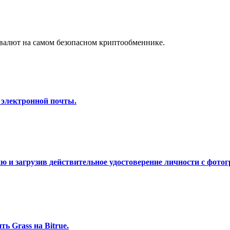
а копи-трейдинг
валют на самом безопасном криптообменнике.
 электронной почты.
 т. д.
 и загрузив действительное удостоверение личности с фотог
ь Grass на Bitrue.