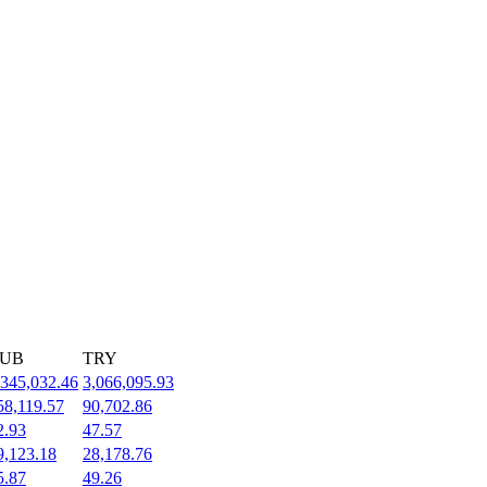
UB
TRY
,345,032.46
3,066,095.93
58,119.57
90,702.86
2.93
47.57
9,123.18
28,178.76
5.87
49.26