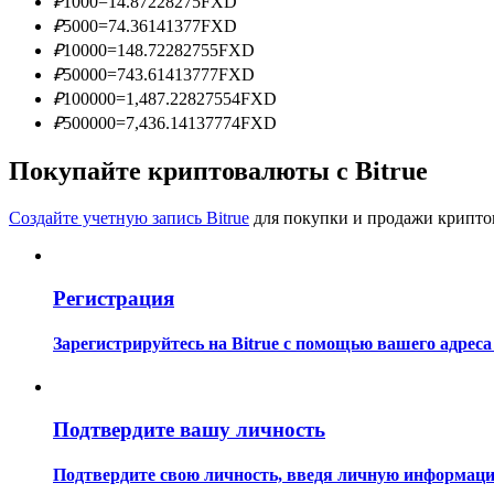
₽
1000
=
14.87228275
FXD
Станьте копи-трейдером
₽
5000
=
74.36141377
FXD
₽
10000
=
148.72282755
FXD
Наслаждайтесь распределением прибыли и комиссиями з
₽
50000
=
743.61413777
FXD
₽
100000
=
1,487.22827554
FXD
₽
500000
=
7,436.14137774
FXD
Покупайте криптовалюты с Bitrue
Создайте учетную запись Bitrue
для покупки и продажи крипто
Информация
Регистрация
Анализ больших данных, включая торговую информацию и
Зарегистрируйтесь на Bitrue с помощью вашего адреса
Подтвердите вашу личность
Подтвердите свою личность, введя личную информацию