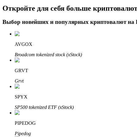
Откройте для себя больше криптовалю
Блокировки BTR
Выбор новейших и популярных криптовалют на
Эксклюзивные инвестиции для владельцев BTR
AVGOX
Broadcom tokenized stock (xStock)
GRVT
Grvt
Кредиты
SPYX
Сервис заимствований, обеспеченных криптовалютой
SP500 tokenized ETF (xStock)
PIPEDOG
Pipedog