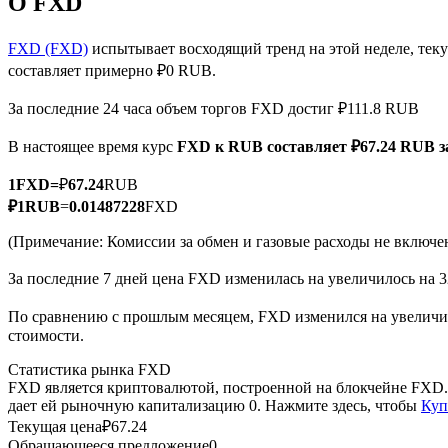
О FXD
FXD (FXD)
испытывает восходящий тренд на этой неделе, тек
составляет примерно ₽0 RUB.
Фьючерсы на COIN-M
За последние 24 часа объем торгов FXD достиг ₽111.8 RUB
Криптовалютные фьючерсы
В настоящее время курс
FXD к RUB
составляет ₽67.24 RUB з
1
FXD
=
₽
67.24
RUB
TradFi
₽
1
RUB
=
0.01487228
FXD
Деривативы на акции, форекс, драгоценные металлы и с
(Примечание: Комиссии за обмен и газовые расходы не включе
За последние 7 дней цена FXD изменилась на увеличилось на 3
По сравнению с прошлым месяцем, FXD изменился на увеличил
стоимости.
Статистика рынка FXD
FXD является криптовалютой, построенной на блокчейне FXD.
дает ей рыночную капитализацию 0. Нажмите здесь, чтобы
Куп
Текущая цена
₽
67.24
USDC фьючерсы
Обращающееся предложение
0