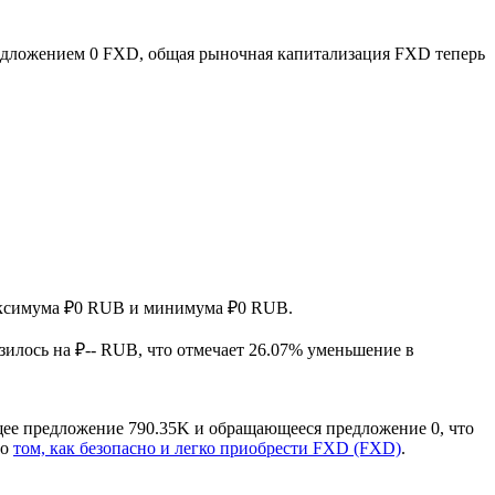
дложением 0 FXD, общая рыночная капитализация FXD теперь
 максимума ₽0 RUB и минимума ₽0 RUB.
зилось на ₽-- RUB, что отмечает 26.07% уменьшение в
щее предложение 790.35K и обращающееся предложение 0, что
 о
том, как безопасно и легко приобрести FXD (FXD)
.