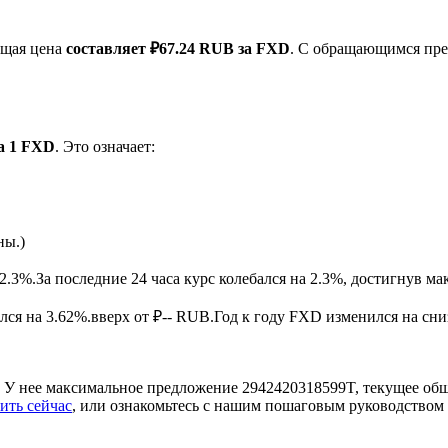
ущая цена
составляет ₽67.24 RUB за FXD
. С обращающимся пре
а 1 FXD
. Это означает:
ырьевые товары
ны.)
2.3%.
За последние 24 часа курс колебался на 2.3%, достигнув
ся на 3.62%.вверх от ₽-- RUB.
Год к году FXD изменился на сни
 У нее максимальное предложение 2942420318599T, текущее об
ить сейчас
, или ознакомьтесь с нашим пошаговым руководством