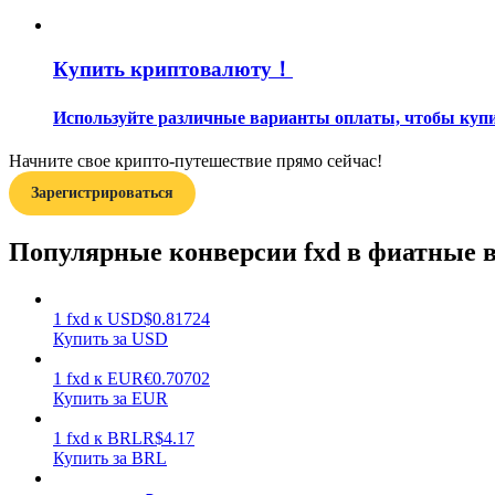
Гид
Купить криптовалюту！
Руководство для начинающих по фьючерсам
Используйте различные варианты оплаты, чтобы купи
Начните свое крипто-путешествие прямо сейчас!
Зарегистрироваться
Популярные конверсии fxd в фиатные
Торговые стратегии
1
fxd
к
USD
$
0.81724
Купить за USD
Узнайте, как оставаться прибыльным
1
fxd
к
EUR
€
0.70702
Купить за EUR
1
fxd
к
BRL
R$
4.17
Купить за BRL