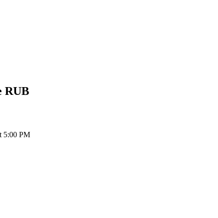
e
RUB
t 5:00 PM
ия