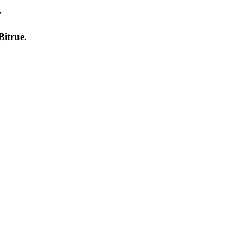
т
Bitrue
.