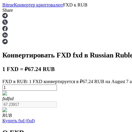
Bitrue
Конвертер криптовалют
FXD
к
RUB
Share
Фьючерсы
Конвертировать FXD
fxd
в Russian Rubl
1 FXD = ₽67.24 RUB
FXD в RUB: 1 FXD конвертируется в ₽67.24 RUB на August 7 a
USDT-фьючерсы
fxd
fxd
Фьючерсы с использованием USDT в качестве обеспечен
RUB
Купить
fxd
(
fxd
)