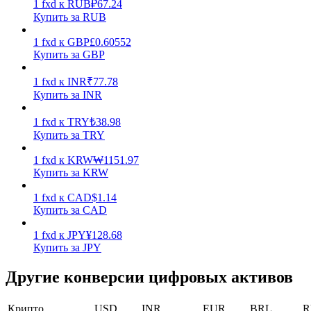
1
fxd
к
RUB
₽
67.24
Купить за RUB
Заработок
1
fxd
к
GBP
£
0.60552
Купить за GBP
1
fxd
к
INR
₹
77.78
Купить за INR
1
fxd
к
TRY
₺
38.98
Купить за TRY
1
fxd
к
KRW
₩
1151.97
Силовая свинья
Купить за KRW
Получайте конкурентные награды ежедневно
1
fxd
к
CAD
$
1.14
Купить за CAD
1
fxd
к
JPY
¥
128.68
Купить за JPY
Другие конверсии цифровых активов
Крипто
USD
INR
EUR
BRL
R