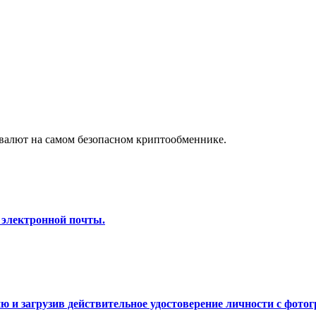
а копи-трейдинг
валют на самом безопасном криптообменнике.
 т. д.
 электронной почты.
 и загрузив действительное удостоверение личности с фотог