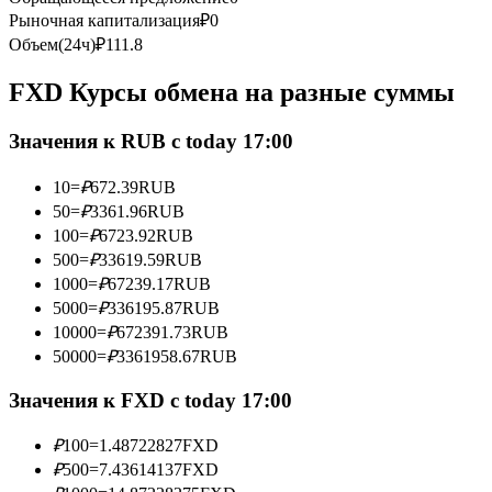
Рыночная капитализация
₽
0
Фьючерсы с использованием USDC в качестве обеспечен
Объем(24ч)
₽
111.8
FXD Курсы обмена на разные суммы
Значения к RUB с today 17:00
10
=
₽
672.39
RUB
50
=
₽
3361.96
RUB
100
=
₽
6723.92
RUB
Копирование торговли
500
=
₽
33619.59
RUB
1000
=
₽
67239.17
RUB
Присоединяйтесь к лучшим трейдерам
5000
=
₽
336195.87
RUB
10000
=
₽
672391.73
RUB
50000
=
₽
3361958.67
RUB
Значения к FXD с today 17:00
₽
100
=
1.48722827
FXD
₽
500
=
7.43614137
FXD