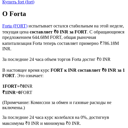
Купить
fort
(
fort
)
О Forta
Forta (FORT)
испытывает остался стабильным на этой неделе,
текущая цена
составляет ₹0 INR за FORT
. С обращающимся
Фьючерсы на COIN-M
предложением 644.68M FORT, общая рыночная
капитализация Forta теперь составляет примерно ₹786.18M
Криптовалютные фьючерсы
INR.
За последние 24 часа объем торгов Forta достиг ₹0 INR
TradFi
В настоящее время курс
FORT к INR
составляет ₹0 INR за 1
FORT
. Это означает:
Деривативы на акции, форекс, драгоценные металлы и
сырьевые товары
1
FORT
=
₹
0
INR
₹
1
INR
=
0
FORT
(Примечание: Комиссии за обмен и газовые расходы не
включены.)
За последние 24 часа курс колебался на 0%, достигнув
максимума ₹0 INR и минимума ₹0 INR.