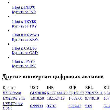
1
fort
к
INR
₹
0
Купить за INR
1
fort
к
TRY
₺
0
Купить за TRY
1
fort
к
KRW
₩
0
Стейкинг
Купить за KRW
Высокая прибыль и мгновенный доступ
1
fort
к
CAD
$
0
Купить за CAD
1
fort
к
JPY
¥
0
Купить за JPY
Другие конверсии цифровых активов
Крипто
USD
INR
EUR
BRL
RU
BTC
Bitcoin
64,930.86
6,177,441.70
56,168.57
330,972.11
5,3
Launchpool
ETH
Ethereum
1,918.50
182,524.19
1,659.60
9,779.19
157
Гибкая ставка для заработка популярных токенов
USDT
Tether
0.99933
95.07
0.86447
5.09
82.
USDt