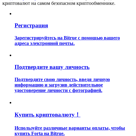
криптовалют на самом безопасном криптообменнике.
Регистрация
Зарегистрируйтесь на Bitrue с помощью вашего
адреса электронной почты.
Гид
Руководство для начинающих по фьючерсам
Подтвердите вашу личность
Подтвердите свою личность, введя личную
информацию и загрузив действительное
удостоверение личности с фотографией.
Купить криптовалюту！
Торговые стратегии
Используйте различные варианты оплаты, чтобы
Узнайте, как оставаться прибыльным
купить Forta на Bitrue.