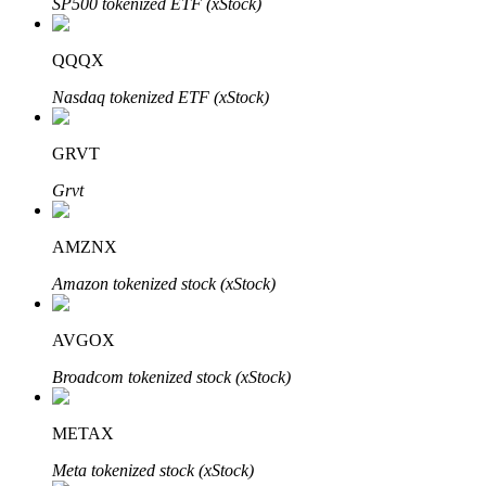
SP500 tokenized ETF (xStock)
Узнайте о пассивном доходе
QQQX
Bitrue
AI
Nasdaq tokenized ETF (xStock)
GRVT
Grvt
Bitrue Партнеры
AMZNX
Amazon tokenized stock (xStock)
AVGOX
Broadcom tokenized stock (xStock)
METAX
Партнеры Bitrue
Meta tokenized stock (xStock)