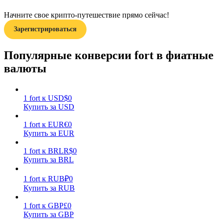
Начните свое крипто-путешествие прямо сейчас!
Зарегистрироваться
Популярные конверсии fort в фиатные
валюты
Заработок
1
fort
к
USD
$
0
Купить за USD
1
fort
к
EUR
€
0
Купить за EUR
1
fort
к
BRL
R$
0
Купить за BRL
Силовая свинья
1
fort
к
RUB
₽
0
Купить за RUB
Получайте конкурентные награды ежедневно
1
fort
к
GBP
£
0
Купить за GBP