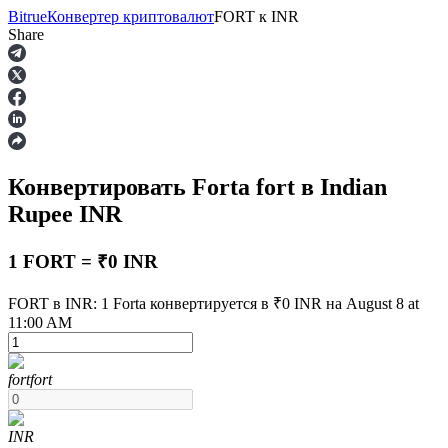
Bitrue
Конвертер криптовалют
FORT
к
INR
Share
Фьючерсы
Конвертировать Forta
fort
в Indian
Rupee
INR
1 FORT = ₹0 INR
FORT в INR: 1 Forta конвертируется в ₹0 INR на August 8 at
USDT-фьючерсы
11:00 AM
Фьючерсы с использованием USDT в качестве
обеспечения
fort
fort
INR