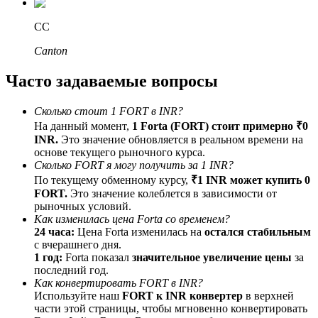
До 65% комиссии!
CC
Canton
Часто задаваемые вопросы
Сколько стоит 1 FORT в INR?
На данный момент,
1 Forta (FORT) стоит примерно ₹0
INR.
Это значение обновляется в реальном времени на
основе текущего рыночного курса.
Реферал
Сколько FORT я могу получить за 1 INR?
По текущему обменному курсу,
₹1 INR может купить 0
Пригласите друга, чтобы получить денежные
FORT.
Это значение колеблется в зависимости от
вознаграждения
рыночных условий.
BTC Welcome Rewards
Как изменилась цена Forta со временем?
24 часа:
Цена Forta изменилась на
остался стабильным
с вчерашнего дня.
1 год:
Forta показал
значительное увеличение цены
за
последний год.
Как конвертировать FORT в INR?
Используйте наш
FORT к INR конвертер
в верхней
части этой страницы, чтобы мгновенно конвертировать