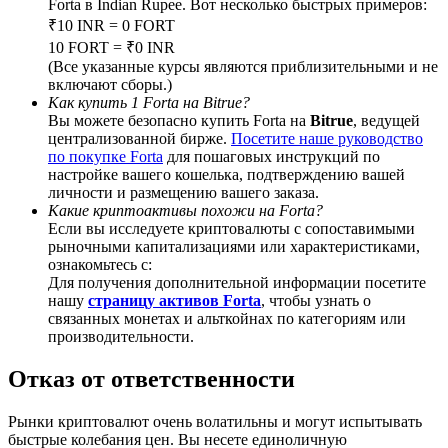
Forta в Indian Rupee. Вот несколько быстрых примеров:
₹10 INR = 0 FORT
10 FORT = ₹0 INR
(Все указанные курсы являются приблизительными и не
включают сборы.)
BTC Welcome Rewards
Как купить 1 Forta на Bitrue?
Вы можете безопасно купить Forta на
Bitrue
, ведущей
Deposit & Trade BTC to Share 25000 USDT prize pool!
централизованной бирже.
Посетите наше руководство
по покупке Forta
для пошаговых инструкций по
настройке вашего кошелька, подтверждению вашей
личности и размещению вашего заказа.
Какие криптоактивы похожи на Forta?
Deposit CASHCAT & Win
Если вы исследуете криптовалюты с сопоставимыми
рыночными капитализациями или характеристиками,
Share 500000 CASHCAT prize pool
ознакомьтесь с:
Для получения дополнительной информации посетите
нашу
страницу активов Forta
, чтобы узнать о
связанных монетах и альткойнах по категориям или
производительности.
Exclusive for BitMart Users
Register & Trade to Win 500,000 USDT
Отказ от ответственности
Рынки криптовалют очень волатильны и могут испытывать
быстрые колебания цен. Вы несете единоличную