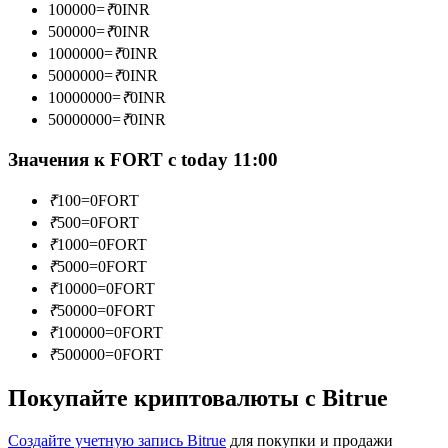
100000
=
₹
0
INR
500000
=
₹
0
INR
1000000
=
₹
0
INR
5000000
=
₹
0
INR
Станьте копи-трейдером
10000000
=
₹
0
INR
50000000
=
₹
0
INR
Наслаждайтесь распределением прибыли и комиссиями
за копи-трейдинг
Значения к FORT с today 11:00
₹
100
=
0
FORT
₹
500
=
0
FORT
₹
1000
=
0
FORT
₹
5000
=
0
FORT
₹
10000
=
0
FORT
₹
50000
=
0
FORT
₹
100000
=
0
FORT
Информация
₹
500000
=
0
FORT
Анализ больших данных, включая торговую информацию
Покупайте криптовалюты с Bitrue
и т. д.
Создайте учетную запись Bitrue
для покупки и продажи