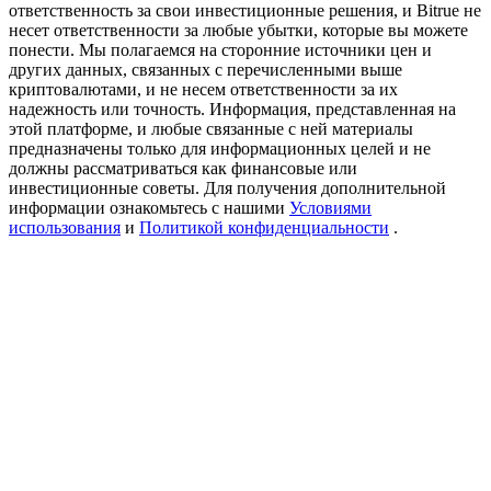
ответственность за свои инвестиционные решения, и Bitrue не
Precious Metals Trading Carnival
несет ответственности за любые убытки, которые вы можете
понести. Мы полагаемся на сторонние источники цен и
Trade Gold & Silver · 33,333 USDT Bonus
других данных, связанных с перечисленными выше
криптовалютами, и не несем ответственности за их
надежность или точность. Информация, представленная на
этой платформе, и любые связанные с ней материалы
USDT New User Exclusive 10% APR
предназначены только для информационных целей и не
должны рассматриваться как финансовые или
USDT Flexible Staking | Daily Rewards
инвестиционные советы. Для получения дополнительной
информации ознакомьтесь с нашими
Условиями
использования
и
Политикой конфиденциальности
.
BTC New User Exclusive: 6.5% APR
BTC Flexible Staking | Daily Rewards