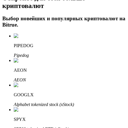
криптовалют
Выбор новейших и популярных криптовалют на
Bitrue
.
PIPEDOG
Pipedog
Авто Инвест
Получите долгосрочную прибыль и гибкие проценты
AEON
AEON
GOOGLX
Alphabet tokenized stock (xStock)
SPYX
Изучите стейкинг