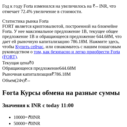
Год к году Forta изменился на увеличилось на ₹-- INR, что
отмечает 72.4% увеличение в стоимости.
USDC фьючерсы
Статистика рынка Forta
Фьючерсы с использованием USDC в качестве
FORT является криптовалютой, построенной на блокчейне
обеспечения
Forta. У нее максимальное предложение 1B, текущее общее
предложение 1B и обращающееся предложение 644.68M, что
дает ей рыночную капитализацию 786.18M. Нажмите здесь,
чтобы
Купить сейчас
, или ознакомьтесь с нашим пошаговым
руководством о
том, как безопасно и легко приобрести Forta
(FORT)
.
Текущая цена
₹
0
Обращающееся предложение
644.68M
Рыночная капитализация
₹
786.18M
Объем(24ч)
₹
--
Копирование торговли
Forta Курсы обмена на разные суммы
Присоединяйтесь к лучшим трейдерам
Значения к INR с today 11:00
10000
=
₹
0
INR
50000
=
₹
0
INR