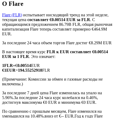
О Flare
Flare (FLR)
испытывает нисходящий тренд на этой неделе,
текущая цена
составляет €0.00514 EUR за FLR
. С
обращающимся предложением 86.79B FLR, общая рыночная
капитализация Flare теперь составляет примерно €464.9M
Фьючерсы на COIN-M
EUR.
Криптовалютные фьючерсы
За последние 24 часа объем торгов Flare достиг €8.29M EUR
В настоящее время курс
FLR к EUR
составляет €0.00514
EUR за 1 FLR
. Это означает:
TradFi
1
FLR
=
€
0.00514
EUR
€
1
EUR
=
194.55252918
FLR
Деривативы на акции, форекс, драгоценные металлы и
сырьевые товары
(Примечание: Комиссии за обмен и газовые расходы не
включены.)
За последние 7 дней цена Flare изменилась на упало на
5.96%.
За последние 24 часа курс колебался на 0.46%,
достигнув максимума €0 EUR и минимума €0 EUR.
По сравнению с прошлым месяцем, Flare изменился на
уменьшился на 10.48%.вниз от €-- EUR.
Год к году Flare