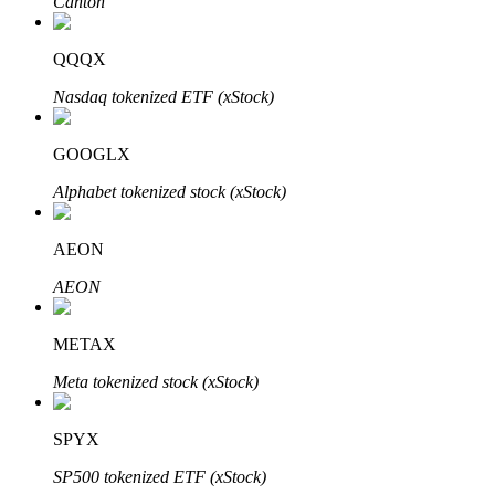
Canton
Узнайте о пассивном доходе
QQQX
Bitrue
AI
Nasdaq tokenized ETF (xStock)
GOOGLX
Alphabet tokenized stock (xStock)
AEON
Bitrue Партнеры
AEON
METAX
Meta tokenized stock (xStock)
SPYX
Партнеры Bitrue
SP500 tokenized ETF (xStock)