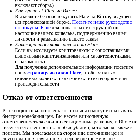
включают сборы.)
Как купить 1 Flare на Bitrue?
Вы можете безопасно купить Flare на
Bitrue
, ведущей
централизованной бирже.
Посетите наше руководство
по покупке Flare
для пошаговых инструкций по
Deposit CASHCAT & Win
настройке вашего кошелька, подтверждению вашей
личности и размещению вашего заказа.
Share 500000 CASHCAT prize pool
Какие криптоактивы похожи на Flare?
Если вы исследуете криптовалюты с сопоставимыми
рыночными капитализациями или характеристиками,
ознакомьтесь с:
Для получения дополнительной информации посетите
Exclusive for BitMart Users
нашу
страницу активов Flare
, чтобы узнать о
связанных монетах и альткойнах по категориям или
Register & Trade to Win 500,000 USDT
производительности.
Отказ от ответственности
Precious Metals Trading Carnival
Рынки криптовалют очень волатильны и могут испытывать
быстрые колебания цен. Вы несете единоличную
Trade Gold & Silver · 33,333 USDT Bonus
ответственность за свои инвестиционные решения, и Bitrue не
несет ответственности за любые убытки, которые вы можете
понести. Мы полагаемся на сторонние источники цен и
других данных, связанных с перечисленными выше