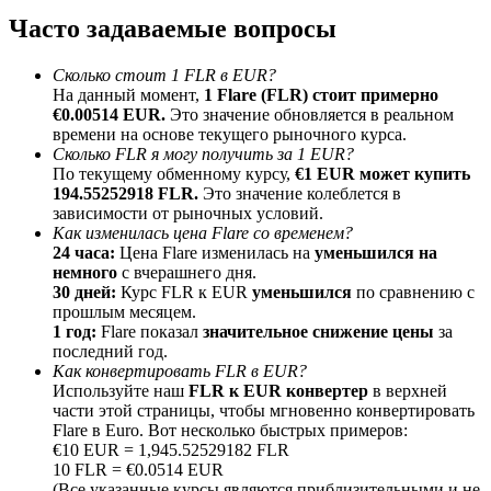
До 65% комиссии!
Часто задаваемые вопросы
Сколько стоит 1 FLR в EUR?
На данный момент,
1 Flare (FLR) стоит примерно
€0.00514 EUR.
Это значение обновляется в реальном
времени на основе текущего рыночного курса.
Сколько FLR я могу получить за 1 EUR?
По текущему обменному курсу,
€1 EUR может купить
194.55252918 FLR.
Это значение колеблется в
зависимости от рыночных условий.
Как изменилась цена Flare со временем?
Реферал
24 часа:
Цена Flare изменилась на
уменьшился на
немного
с вчерашнего дня.
Пригласите друга, чтобы получить денежные
30 дней:
Курс FLR к EUR
уменьшился
по сравнению с
вознаграждения
прошлым месяцем.
1 год:
Flare показал
значительное снижение цены
за
Deposit CASHCAT & Win
последний год.
Как конвертировать FLR в EUR?
Используйте наш
FLR к EUR конвертер
в верхней
части этой страницы, чтобы мгновенно конвертировать
Flare в Euro. Вот несколько быстрых примеров:
€10 EUR = 1,945.52529182 FLR
10 FLR = €0.0514 EUR
(Все указанные курсы являются приблизительными и не