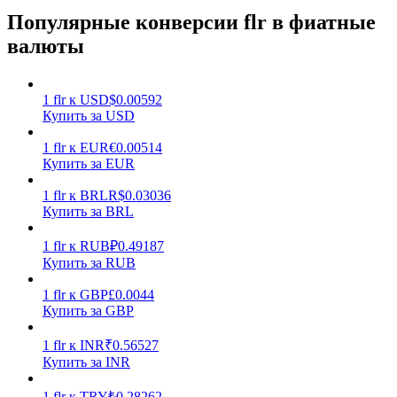
Популярные конверсии flr в фиатные
валюты
1
flr
к
USD
$
0.00592
Купить за USD
Заработок
1
flr
к
EUR
€
0.00514
Купить за EUR
1
flr
к
BRL
R$
0.03036
Купить за BRL
1
flr
к
RUB
₽
0.49187
Купить за RUB
1
flr
к
GBP
£
0.0044
Купить за GBP
Силовая свинья
Получайте конкурентные награды ежедневно
1
flr
к
INR
₹
0.56527
Купить за INR
1
flr
к
TRY
₺
0.28262