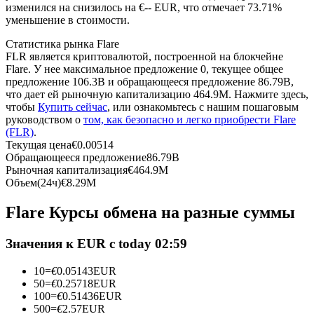
изменился на снизилось на €-- EUR, что отмечает 73.71%
уменьшение в стоимости.
USDC фьючерсы
Статистика рынка Flare
Фьючерсы с использованием USDC в качестве
FLR является криптовалютой, построенной на блокчейне
обеспечения
Flare. У нее максимальное предложение 0, текущее общее
предложение 106.3B и обращающееся предложение 86.79B,
что дает ей рыночную капитализацию 464.9M. Нажмите здесь,
чтобы
Купить сейчас
, или ознакомьтесь с нашим пошаговым
руководством о
том, как безопасно и легко приобрести Flare
(FLR)
.
Текущая цена
€
0.00514
Обращающееся предложение
86.79B
Рыночная капитализация
€
464.9M
Объем(24ч)
€
8.29M
Копирование торговли
Flare Курсы обмена на разные суммы
Присоединяйтесь к лучшим трейдерам
Значения к EUR с today 02:59
10
=
€
0.05143
EUR
50
=
€
0.25718
EUR
100
=
€
0.51436
EUR
500
=
€
2.57
EUR