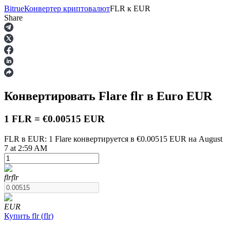
Bitrue
Конвертер криптовалют
FLR
к
EUR
Share
Фьючерсы
Конвертировать Flare
flr
в Euro
EUR
1 FLR = €0.00515 EUR
FLR в EUR: 1 Flare конвертируется в €0.00515 EUR на August
7 at 2:59 AM
USDT-фьючерсы
flr
flr
Фьючерсы с использованием USDT в качестве
обеспечения
EUR
Купить
flr
(
flr
)