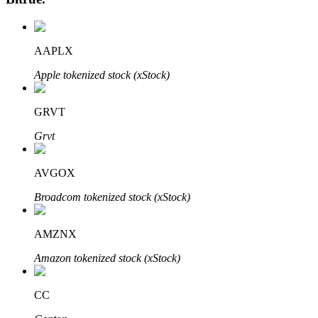
AAPLX
Apple tokenized stock (xStock)
GRVT
Grvt
Авто Инвест
Получите долгосрочную прибыль и гибкие проценты
AVGOX
Broadcom tokenized stock (xStock)
AMZNX
Amazon tokenized stock (xStock)
CC
Изучите стейкинг