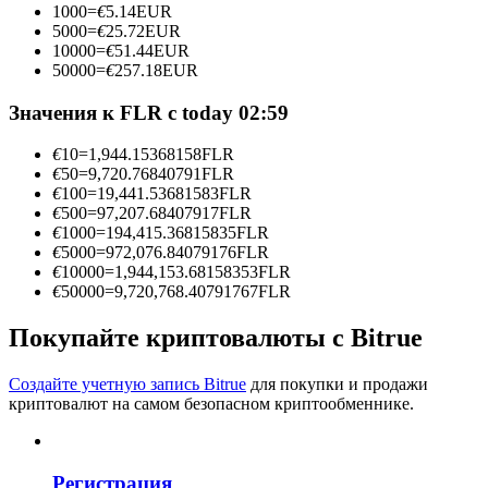
1000
=
€
5.14
EUR
5000
=
€
25.72
EUR
10000
=
€
51.44
EUR
50000
=
€
257.18
EUR
Станьте копи-трейдером
Значения к FLR с today 02:59
Наслаждайтесь распределением прибыли и комиссиями
за копи-трейдинг
€
10
=
1,944.15368158
FLR
€
50
=
9,720.76840791
FLR
€
100
=
19,441.53681583
FLR
€
500
=
97,207.68407917
FLR
€
1000
=
194,415.36815835
FLR
€
5000
=
972,076.84079176
FLR
€
10000
=
1,944,153.68158353
FLR
€
50000
=
9,720,768.40791767
FLR
Покупайте криптовалюты с Bitrue
Информация
Создайте учетную запись Bitrue
для покупки и продажи
криптовалют на самом безопасном криптообменнике.
Анализ больших данных, включая торговую информацию
и т. д.
Регистрация