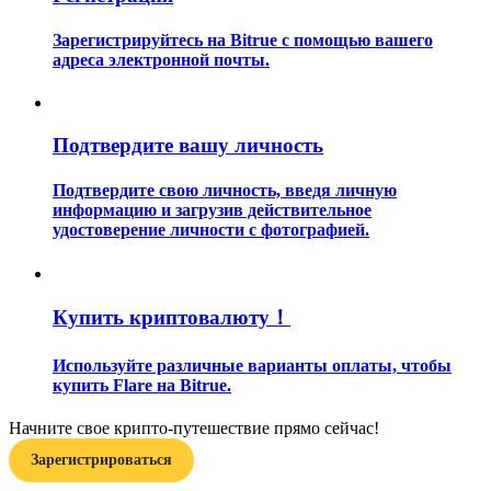
Зарегистрируйтесь на Bitrue с помощью вашего
адреса электронной почты.
Подтвердите вашу личность
Гид
Подтвердите свою личность, введя личную
Руководство для начинающих по фьючерсам
информацию и загрузив действительное
удостоверение личности с фотографией.
Купить криптовалюту！
Используйте различные варианты оплаты, чтобы
купить Flare на Bitrue.
Торговые стратегии
Начните свое крипто-путешествие прямо сейчас!
Зарегистрироваться
Узнайте, как оставаться прибыльным