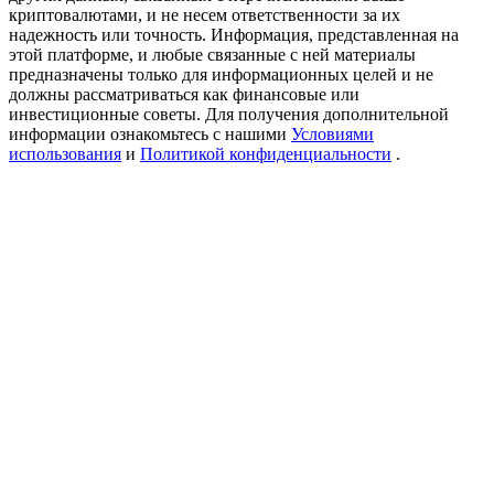
USDT New User Exclusive 10% APR
криптовалютами, и не несем ответственности за их
надежность или точность. Информация, представленная на
USDT Flexible Staking | Daily Rewards
этой платформе, и любые связанные с ней материалы
предназначены только для информационных целей и не
должны рассматриваться как финансовые или
инвестиционные советы. Для получения дополнительной
информации ознакомьтесь с нашими
Условиями
New Listing Futures Fest
использования
и
Политикой конфиденциальности
.
Trade New Futures, Win 200,000 USDT
Crypto World Cup 2026: Grand Finale
77,777+3k Rewards