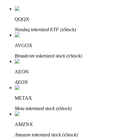
QQQX
Nasdaq tokenized ETF (xStock)
AVGOX
Broadcom tokenized stock (xStock)
Авто Инвест
Получите долгосрочную прибыль и гибкие проценты
AEON
AEON
METAX
Meta tokenized stock (xStock)
AMZNX
Изучите стейкинг
Amazon tokenized stock (xStock)