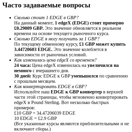
Часто задаваемые вопросы
До 65% комиссии!
Сколько стоит 1 EDGE в GBP?
На данный момент,
1 edgeX (EDGE) стоит примерно
£0.29009 GBP.
Это значение обновляется в реальном
времени на основе текущего рыночного курса.
Сколько EDGE я могу получить за 1 GBP?
По текущему обменному курсу,
£1 GBP может купить
3.44720603 EDGE.
Это значение колеблется в
зависимости от рыночных условий.
Как изменилась цена edgeX со временем?
24 часа:
Цена edgeX изменилась на
увеличился на
Реферал
немного
с вчерашнего дня.
Пригласите друга, чтобы получить денежные
30 дней:
Курс EDGE к GBP
уменьшился
по сравнению
вознаграждения
с прошлым месяцем.
Как конвертировать EDGE в GBP?
BTC Welcome Rewards
Используйте наш
EDGE к GBP конвертер
в верхней
части этой страницы, чтобы мгновенно конвертировать
edgeX в Pound Sterling. Вот несколько быстрых
примеров:
£10 GBP = 34.47206039 EDGE
10 EDGE = £2.9 GBP
(Все указанные курсы являются приблизительными и не
включают сборы.)