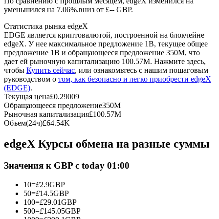
По сравнению с прошлым месяцем, edgeX изменился на
уменьшился на 7.06%.вниз от £-- GBP.
USDC фьючерсы
Статистика рынка edgeX
EDGE является криптовалютой, построенной на блокчейне
Фьючерсы с использованием USDC в качестве
edgeX. У нее максимальное предложение 1B, текущее общее
обеспечения
предложение 1B и обращающееся предложение 350M, что
дает ей рыночную капитализацию 100.57M. Нажмите здесь,
чтобы
Купить сейчас
, или ознакомьтесь с нашим пошаговым
руководством о
том, как безопасно и легко приобрести edgeX
(EDGE)
.
Текущая цена
£
0.29009
Обращающееся предложение
350M
Рыночная капитализация
£
100.57M
Объем(24ч)
£
64.54K
edgeX Курсы обмена на разные суммы
Копирование торговли
Присоединяйтесь к лучшим трейдерам
Значения к GBP с today 01:00
10
=
£
2.9
GBP
50
=
£
14.5
GBP
100
=
£
29.01
GBP
500
=
£
145.05
GBP