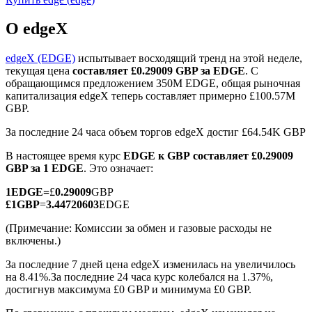
О edgeX
edgeX (EDGE)
испытывает восходящий тренд на этой неделе,
текущая цена
составляет £0.29009 GBP за EDGE
. С
обращающимся предложением 350M EDGE, общая рыночная
Фьючерсы на COIN-M
капитализация edgeX теперь составляет примерно £100.57M
GBP.
Криптовалютные фьючерсы
За последние 24 часа объем торгов edgeX достиг £64.54K GBP
В настоящее время курс
EDGE к GBP
составляет £0.29009
TradFi
GBP за 1 EDGE
. Это означает:
Деривативы на акции, форекс, драгоценные металлы и
1
EDGE
=
£
0.29009
GBP
сырьевые товары
£
1
GBP
=
3.44720603
EDGE
(Примечание: Комиссии за обмен и газовые расходы не
включены.)
За последние 7 дней цена edgeX изменилась на увеличилось
на 8.41%.
За последние 24 часа курс колебался на 1.37%,
достигнув максимума £0 GBP и минимума £0 GBP.