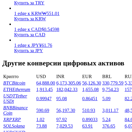
Купить за TRY
1
edge
к
KRW
₩
551.01
Купить за KRW
1
edge
к
CAD
$
0.54598
Купить за CAD
Стейкинг
1
edge
к
JPY
¥
61.76
Купить за JPY
Высокая прибыль и мгновенный доступ
Другие конверсии цифровых активов
Крипто
USD
INR
EUR
BRL
RU
BTC
Bitcoin
64,888.00
6,173,305.06
56,126.30
330,779.59
5,3
ETH
Ethereum
1,913.45
182,042.33
1,655.08
9,754.23
157
USDT
Tether
0.99947
95.08
0.86451
5.09
82.
USDt
BNB
Binance
590.69
56,197.30
510.93
3,011.17
48,
Launchpool
Coin
XRP
XRP
1.02
97.92
0.89033
5.24
84.
Гибкая ставка для заработка популярных токенов
SOL
Solana
73.88
7,029.53
63.91
376.65
6,0