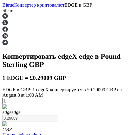
Bitrue
Конвертер криптовалют
EDGE
к
GBP
Share
Фьючерсы
Конвертировать edgeX
edge
в Pound
Sterling
GBP
1 EDGE = £0.29009 GBP
EDGE в GBP: 1 edgeX конвертируется в £0.29009 GBP на
August 8 at 1:00 AM
USDT-фьючерсы
Фьючерсы с использованием USDT в качестве
обеспечения
edge
edge
GBP
Купить
edge
(
edge
)