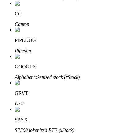
Узнайте о пассивном доходе
CC
Bitrue
AI
Canton
PIPEDOG
Pipedog
GOOGLX
Bitrue Партнеры
Alphabet tokenized stock (xStock)
GRVT
Grvt
SPYX
SP500 tokenized ETF (xStock)
Партнеры Bitrue