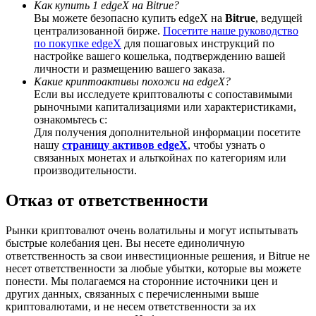
Как купить 1 edgeX на Bitrue?
Вы можете безопасно купить edgeX на
Bitrue
, ведущей
централизованной бирже.
Посетите наше руководство
по покупке edgeX
для пошаговых инструкций по
настройке вашего кошелька, подтверждению вашей
личности и размещению вашего заказа.
BTC Welcome Rewards
Какие криптоактивы похожи на edgeX?
Если вы исследуете криптовалюты с сопоставимыми
Deposit & Trade BTC to Share 25000 USDT prize pool!
рыночными капитализациями или характеристиками,
ознакомьтесь с:
Для получения дополнительной информации посетите
нашу
страницу активов edgeX
, чтобы узнать о
Deposit CASHCAT & Win
связанных монетах и альткойнах по категориям или
производительности.
Share 500000 CASHCAT prize pool
Отказ от ответственности
Рынки криптовалют очень волатильны и могут испытывать
Exclusive for BitMart Users
быстрые колебания цен. Вы несете единоличную
ответственность за свои инвестиционные решения, и Bitrue не
Register & Trade to Win 500,000 USDT
несет ответственности за любые убытки, которые вы можете
понести. Мы полагаемся на сторонние источники цен и
других данных, связанных с перечисленными выше
криптовалютами, и не несем ответственности за их