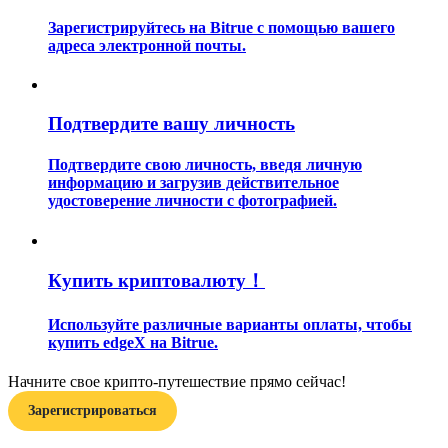
Зарегистрируйтесь на Bitrue с помощью вашего
адреса электронной почты.
Подтвердите вашу личность
Гид
Подтвердите свою личность, введя личную
информацию и загрузив действительное
Руководство для начинающих по фьючерсам
удостоверение личности с фотографией.
Купить криптовалюту！
Используйте различные варианты оплаты, чтобы
купить edgeX на Bitrue.
Начните свое крипто-путешествие прямо сейчас!
Торговые стратегии
Зарегистрироваться
Узнайте, как оставаться прибыльным