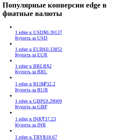
Популярные конверсии edge в
фиатные валюты
1
edge
к
USD
$
0.39137
Купить за USD
Заработок
1
edge
к
EUR
€
0.33852
Купить за EUR
1
edge
к
BRL
R$
2
Купить за BRL
1
edge
к
RUB
₽
32.2
Купить за RUB
1
edge
к
GBP
£
0.29009
Купить за GBP
Силовая свинья
1
edge
к
INR
₹
37.23
Получайте конкурентные награды ежедневно
Купить за INR
1
edge
к
TRY
₺
18.67