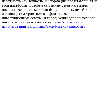
надежность или точность. Информация, представленная на
Precious Metals Trading Carnival
этой платформе, и любые связанные с ней материалы
предназначены только для информационных целей и не
Trade Gold & Silver · 33,333 USDT Bonus
должны рассматриваться как финансовые или
инвестиционные советы. Для получения дополнительной
информации ознакомьтесь с нашими
Условиями
использования
и
Политикой конфиденциальности
.
USDT New User Exclusive 10% APR
USDT Flexible Staking | Daily Rewards
BTC New User Exclusive: 6.5% APR
BTC Flexible Staking | Daily Rewards