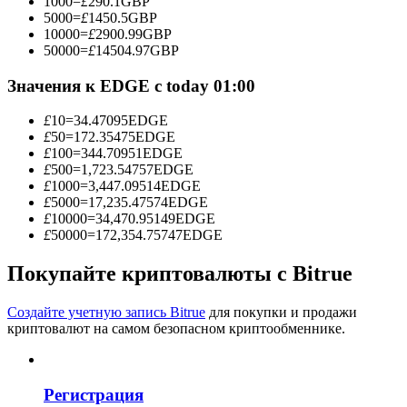
1000
=
£
290.1
GBP
5000
=
£
1450.5
GBP
10000
=
£
2900.99
GBP
50000
=
£
14504.97
GBP
Станьте копи-трейдером
Значения к EDGE с today 01:00
Наслаждайтесь распределением прибыли и комиссиями
£
10
=
34.47095
EDGE
за копи-трейдинг
£
50
=
172.35475
EDGE
£
100
=
344.70951
EDGE
£
500
=
1,723.54757
EDGE
£
1000
=
3,447.09514
EDGE
£
5000
=
17,235.47574
EDGE
£
10000
=
34,470.95149
EDGE
£
50000
=
172,354.75747
EDGE
Покупайте криптовалюты с Bitrue
Информация
Создайте учетную запись Bitrue
для покупки и продажи
криптовалют на самом безопасном криптообменнике.
Анализ больших данных, включая торговую информацию
и т. д.
Регистрация