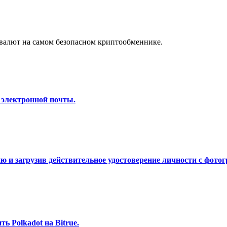
а копи-трейдинг
валют на самом безопасном криптообменнике.
 электронной почты.
 т. д.
 и загрузив действительное удостоверение личности с фотог
 Polkadot на Bitrue.