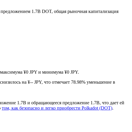
 предложением 1.7B DOT, общая рыночная капитализация
в максимума ¥0 JPY и минимума ¥0 JPY.
 снизилось на ¥-- JPY, что отмечает 78.98% уменьшение в
ложение 1.7B и обращающееся предложение 1.7B, что дает ей
о
том, как безопасно и легко приобрести Polkadot (DOT)
.