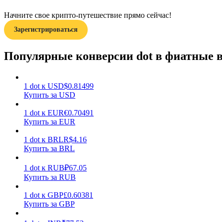
Начните свое крипто-путешествие прямо сейчас!
Гид
Зарегистрироваться
Руководство для начинающих по фьючерсам
Популярные конверсии dot в фиатные
1
dot
к
USD
$
0.81499
Купить за USD
1
dot
к
EUR
€
0.70491
Купить за EUR
1
dot
к
BRL
R$
4.16
Торговые стратегии
Купить за BRL
Узнайте, как оставаться прибыльным
1
dot
к
RUB
₽
67.05
Купить за RUB
1
dot
к
GBP
£
0.60381
Купить за GBP