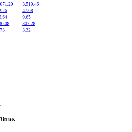
,071.29
3,519.46
2.26
47.68
6.64
9.65
30.08
307.28
.73
3.32
т
Bitrue
.