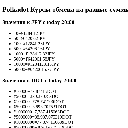
Фьючерсы с использованием USDC в качестве обеспечен
Polkadot Курсы обмена на разные сумм
Значения к JPY с today 20:00
10
=
¥
1284.12
JPY
50
=
¥
6420.62
JPY
100
=
¥
12841.23
JPY
500
=
¥
64206.16
JPY
1000
=
¥
128412.32
JPY
5000
=
¥
642061.58
JPY
10000
=
¥
1284123.15
JPY
Копирование торговли
50000
=
¥
6420615.77
JPY
Присоединяйтесь к лучшим трейдерам
Значения к DOT с today 20:00
¥
10000
=
77.87415
DOT
¥
50000
=
389.370753
DOT
¥
100000
=
778.741506
DOT
¥
500000
=
3,893.707531
DOT
¥
1000000
=
7,787.415063
DOT
¥
5000000
=
38,937.075319
DOT
¥
10000000
=
77,874.150639
DOT
¥
50000000
=
389,370.753195
DOT