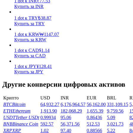
1
dot
к
INR
₹
77.53
Купить за INR
Заработок
1
dot
к
TRY
₺
38.87
Купить за TRY
1
dot
к
KRW
₩
1147.07
Купить за KRW
1
dot
к
CAD
$
1.14
Купить за CAD
1
dot
к
JPY
¥
128.41
Купить за JPY
Силовая свинья
Другие конверсии цифровых активов
Получайте конкурентные награды ежедневно
Крипто
USD
INR
EUR
BRL
R
BTC
Bitcoin
64,932.27
6,176,964.57
56,162.00
331,109.15
5
ETH
Ethereum
1,913.90
182,068.29
1,655.39
9,759.56
1
USDT
Tether USDt
0.99934
95.06
0.86436
5.09
8
BNB
Binance Coin
592.57
56,371.56
512.53
3,021.73
4
XRP
XRP
1.02
97.40
0.88566
5.22
8