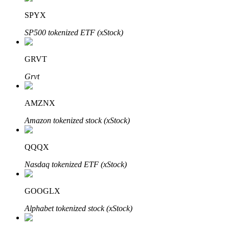
SPYX
Блокировки BTR
SP500 tokenized ETF (xStock)
Эксклюзивные инвестиции для владельцев BTR
GRVT
Grvt
AMZNX
Amazon tokenized stock (xStock)
QQQX
Кредиты
Nasdaq tokenized ETF (xStock)
Сервис заимствований, обеспеченных криптовалютой
GOOGLX
Alphabet tokenized stock (xStock)