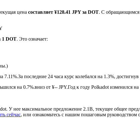
текущая цена
составляет ¥128.41 JPY за DOT
. С обращающимся
PY
а 1 DOT
. Это означает:
ны.)
ырьевые товары
на 7.11%.
За последние 24 часа курс колебался на 1.3%, достигну
шился на 0.7%.вниз от ¥-- JPY.
Год к году Polkadot изменился на
dot. У нее максимальное предложение 2.1B, текущее общее пред
ть сейчас
, или ознакомьтесь с нашим пошаговым руководством 