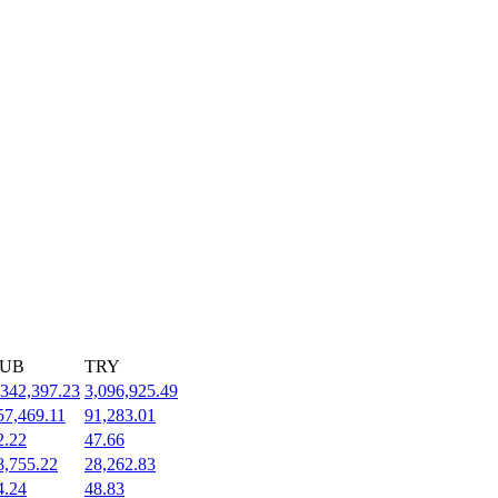
UB
TRY
,342,397.23
3,096,925.49
57,469.11
91,283.01
2.22
47.66
8,755.22
28,262.83
4.24
48.83