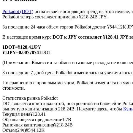
Polkadot (DOT)
испытывает восходящий тренд на этой неделе, 
Polkadot теперь составляет примерно ¥218.24B JPY.
За последние 24 часа объем торгов Polkadot достиг ¥544.12K J
Фьючерсы на COIN-M
В настоящее время курс
DOT к JPY
составляет ¥128.41 JPY з
Криптовалютные фьючерсы
1
DOT
=
¥
128.41
JPY
¥
1
JPY
=
0.00778741
DOT
TradFi
(Примечание: Комиссии за обмен и газовые расходы не включе
Деривативы на акции, форекс, драгоценные металлы и с
За последние 7 дней цена Polkadot изменилась на увеличилось 
По сравнению с прошлым месяцем, Polkadot изменился на умень
стоимости.
Статистика рынка Polkadot
DOT является криптовалютой, построенной на блокчейне Polka
рыночную капитализацию 218.24B. Нажмите здесь, чтобы
Купи
Текущая цена
¥
128.41
Обращающееся предложение
1.7B
Рыночная капитализация
¥
218.24B
USDC фьючерсы
Объем(24ч)
¥
544.12K