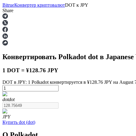
Bitrue
Конвертер криптовалют
DOT
к
JPY
Share
Фьючерсы
Конвертировать Polkadot
dot
в Japanese
1 DOT = ¥128.76 JPY
DOT в JPY: 1 Polkadot конвертируется в ¥128.76 JPY на August 7
USDT-фьючерсы
dot
dot
Фьючерсы с использованием USDT в качестве обеспечен
JPY
Купить
dot
(
dot
)
О Polkadot