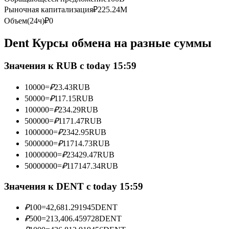
Рыночная капитализация
₽
225.24M
Фьючерсы с использованием USDC в качестве обеспечен
Объем(24ч)
₽
0
Dent Курсы обмена на разные суммы
Значения к RUB с today 15:59
10000
=
₽
23.43
RUB
50000
=
₽
117.15
RUB
100000
=
₽
234.29
RUB
Копирование торговли
500000
=
₽
1171.47
RUB
1000000
=
₽
2342.95
RUB
Присоединяйтесь к лучшим трейдерам
5000000
=
₽
11714.73
RUB
10000000
=
₽
23429.47
RUB
50000000
=
₽
117147.34
RUB
Значения к DENT с today 15:59
₽
100
=
42,681.291945
DENT
₽
500
=
213,406.459728
DENT