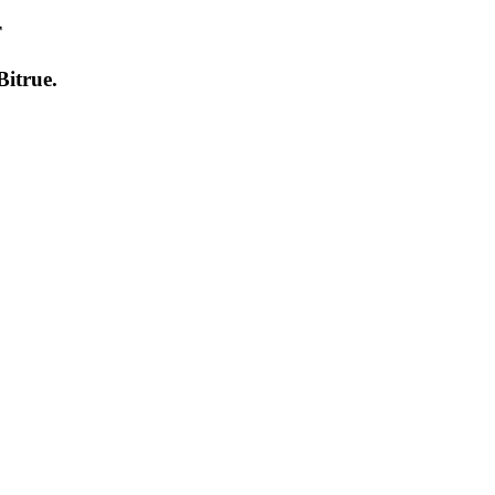
т
Bitrue
.