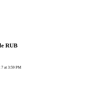
le
RUB
7 at 3:59 PM
ия