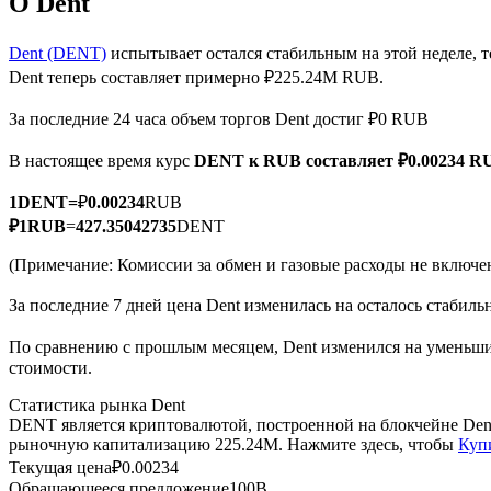
О Dent
Dent (DENT)
испытывает остался стабильным на этой неделе, 
Dent теперь составляет примерно ₽225.24M RUB.
Фьючерсы на COIN-M
За последние 24 часа объем торгов Dent достиг ₽0 RUB
Криптовалютные фьючерсы
В настоящее время курс
DENT к RUB
составляет ₽0.00234 R
1
DENT
=
₽
0.00234
RUB
TradFi
₽
1
RUB
=
427.35042735
DENT
Деривативы на акции, форекс, драгоценные металлы и с
(Примечание: Комиссии за обмен и газовые расходы не включе
За последние 7 дней цена Dent изменилась на осталось стабиль
По сравнению с прошлым месяцем, Dent изменился на уменьшил
стоимости.
Статистика рынка Dent
DENT является криптовалютой, построенной на блокчейне Den
рыночную капитализацию 225.24M. Нажмите здесь, чтобы
Куп
Текущая цена
₽
0.00234
USDC фьючерсы
Обращающееся предложение
100B