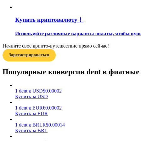
Гид
Купить криптовалюту！
Руководство для начинающих по фьючерсам
Используйте различные варианты оплаты, чтобы купит
Начните свое крипто-путешествие прямо сейчас!
Зарегистрироваться
Популярные конверсии dent в фиатные
Торговые стратегии
1
dent
к
USD
$
0.00002
Купить за USD
Узнайте, как оставаться прибыльным
1
dent
к
EUR
€
0.00002
Купить за EUR
1
dent
к
BRL
R$
0.00014
Купить за BRL