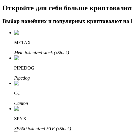
Откройте для себя больше криптовалю
Блокировки BTR
Выбор новейших и популярных криптовалют на
Эксклюзивные инвестиции для владельцев BTR
METAX
Meta tokenized stock (xStock)
PIPEDOG
Pipedog
Кредиты
CC
Сервис заимствований, обеспеченных криптовалютой
Canton
SPYX
SP500 tokenized ETF (xStock)