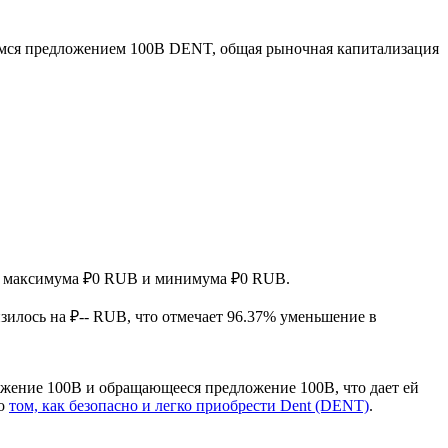
мся предложением 100B DENT, общая рыночная капитализация
нув максимума ₽0 RUB и минимума ₽0 RUB.
изилось на ₽-- RUB, что отмечает 96.37% уменьшение в
ожение 100B и обращающееся предложение 100B, что дает ей
 о
том, как безопасно и легко приобрести Dent (DENT)
.