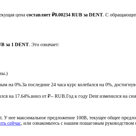
текущая цена
составляет ₽0.00234 RUB за DENT
. С обращающи
UB за 1 DENT
. Это означает:
ырьевые товары
ны.)
ным на 0%.
За последние 24 часа курс колебался на 0%, достиг
ся на 17.64%.вниз от ₽-- RUB.
Год к году Dent изменился на сн
t. У нее максимальное предложение 100B, текущее общее предл
ить сейчас
, или ознакомьтесь с нашим пошаговым руководством