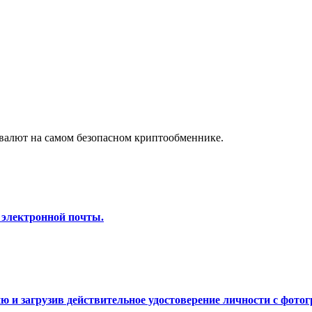
а копи-трейдинг
валют на самом безопасном криптообменнике.
 т. д.
 электронной почты.
 и загрузив действительное удостоверение личности с фотог