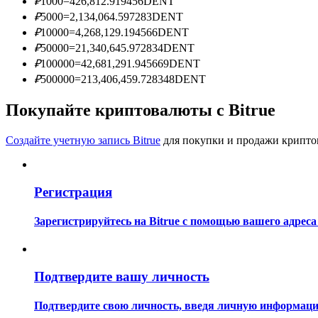
₽
1000
=
426,812.919456
DENT
Станьте копи-трейдером
₽
5000
=
2,134,064.597283
DENT
₽
10000
=
4,268,129.194566
DENT
Наслаждайтесь распределением прибыли и комиссиями з
₽
50000
=
21,340,645.972834
DENT
₽
100000
=
42,681,291.945669
DENT
₽
500000
=
213,406,459.728348
DENT
Покупайте криптовалюты с Bitrue
Создайте учетную запись Bitrue
для покупки и продажи крипто
Информация
Регистрация
Анализ больших данных, включая торговую информацию и
Зарегистрируйтесь на Bitrue с помощью вашего адреса
Подтвердите вашу личность
Подтвердите свою личность, введя личную информацию