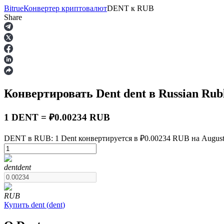
Bitrue
Конвертер криптовалют
DENT
к
RUB
Share
Фьючерсы
Конвертировать Dent
dent
в Russian Rub
1 DENT = ₽0.00234 RUB
DENT в RUB: 1 Dent конвертируется в ₽0.00234 RUB на August 
USDT-фьючерсы
dent
dent
Фьючерсы с использованием USDT в качестве обеспечен
RUB
Купить
dent
(
dent
)