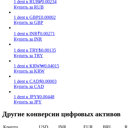
1
dent
к
RUB
₽
0.00234
Купить за RUB
Заработок
1
dent
к
GBP
£
0.00002
Купить за GBP
1
dent
к
INR
₹
0.00271
Купить за INR
1
dent
к
TRY
₺
0.00135
Купить за TRY
1
dent
к
KRW
₩
0.04015
Силовая свинья
Купить за KRW
Получайте конкурентные награды ежедневно
1
dent
к
CAD
$
0.00003
Купить за CAD
1
dent
к
JPY
¥
0.00448
Купить за JPY
Другие конверсии цифровых активов
Крипто
USD
INR
EUR
BRL
R