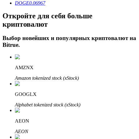
DOGE
0.06967
Откройте для себя больше
криптовалют
Выбор новейших и популярных криптовалют на
Bitrue
.
Авто Инвест
AMZNX
Получите долгосрочную прибыль и гибкие проценты
Amazon tokenized stock (xStock)
GOOGLX
Alphabet tokenized stock (xStock)
AEON
AEON
Изучите стейкинг