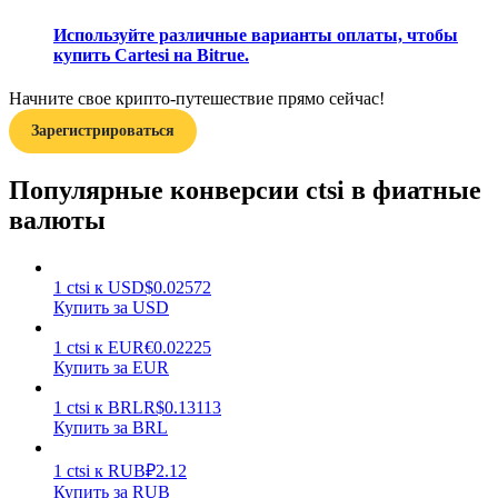
Используйте различные варианты оплаты, чтобы
купить Cartesi на Bitrue.
Начните свое крипто-путешествие прямо сейчас!
Зарегистрироваться
Заработок
Популярные конверсии ctsi в фиатные
валюты
1
ctsi
к
USD
$
0.02572
Купить за USD
1
ctsi
к
EUR
€
0.02225
Купить за EUR
Силовая свинья
1
ctsi
к
BRL
R$
0.13113
Купить за BRL
Получайте конкурентные награды ежедневно
1
ctsi
к
RUB
₽
2.12
Купить за RUB