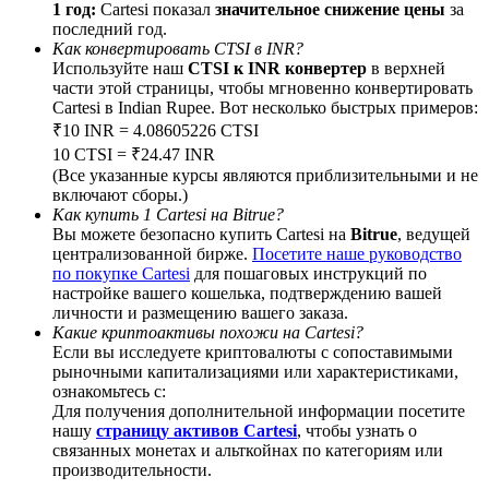
1 год:
Cartesi показал
значительное снижение цены
за
последний год.
Как конвертировать CTSI в INR?
Используйте наш
CTSI к INR конвертер
в верхней
части этой страницы, чтобы мгновенно конвертировать
Cartesi в Indian Rupee. Вот несколько быстрых примеров:
BTC Welcome Rewards
₹10 INR = 4.08605226 CTSI
Deposit & Trade BTC to Share 25000 USDT prize pool!
10 CTSI = ₹24.47 INR
(Все указанные курсы являются приблизительными и не
включают сборы.)
Как купить 1 Cartesi на Bitrue?
Вы можете безопасно купить Cartesi на
Bitrue
, ведущей
Deposit CASHCAT & Win
централизованной бирже.
Посетите наше руководство
по покупке Cartesi
для пошаговых инструкций по
Share 500000 CASHCAT prize pool
настройке вашего кошелька, подтверждению вашей
личности и размещению вашего заказа.
Какие криптоактивы похожи на Cartesi?
Если вы исследуете криптовалюты с сопоставимыми
Exclusive for BitMart Users
рыночными капитализациями или характеристиками,
ознакомьтесь с:
Register & Trade to Win 500,000 USDT
Для получения дополнительной информации посетите
нашу
страницу активов Cartesi
, чтобы узнать о
связанных монетах и альткойнах по категориям или
производительности.