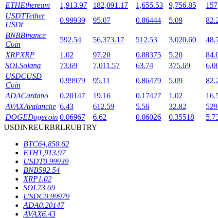
ETH
Ethereum
1,913.97
182,091.17
1,655.53
9,756.85
157
USDT
Tether
0.99939
95.07
0.86444
5.09
82.
USDt
BNB
Binance
592.54
56,373.17
512.53
3,020.60
48,
Coin
XRP
XRP
1.02
97.20
0.88375
5.20
84.
SOL
Solana
73.69
7,011.57
63.74
375.69
6,0
USDC
USD
0.99979
95.11
0.86479
5.09
82.
Блокировки BTR
Coin
ADA
Cardano
0.20147
19.16
0.17427
1.02
16.
Эксклюзивные инвестиции для владельцев BTR
AVAX
Avalanche
6.43
612.59
5.56
32.82
529
DOGE
Dogecoin
0.06967
6.62
0.06026
0.35518
5.7
USD
INR
EUR
BRL
RUB
TRY
BTC
64,850.62
ETH
1,913.97
USDT
0.99939
BNB
592.54
XRP
1.02
SOL
73.69
USDC
0.99979
Кредиты
ADA
0.20147
AVAX
6.43
Сервис заимствований, обеспеченных криптовалютой