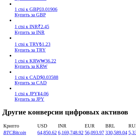
1
ctsi
к
GBP
£
0.01906
Купить за GBP
1
ctsi
к
INR
₹
2.45
Купить за INR
Стейкинг
1
ctsi
к
TRY
₺
1.23
Купить за TRY
Высокая прибыль и мгновенный доступ
1
ctsi
к
KRW
₩
36.22
Купить за KRW
1
ctsi
к
CAD
$
0.03588
Купить за CAD
1
ctsi
к
JPY
¥
4.06
Купить за JPY
Другие конверсии цифровых активов
Launchpool
Крипто
USD
INR
EUR
BRL
RU
Гибкая ставка для заработка популярных токенов
BTC
Bitcoin
64,850.62
6,169,748.92
56,093.97
330,589.04
5,3