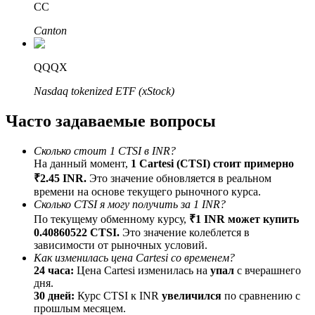
CC
До 65% комиссии!
Canton
QQQX
Nasdaq tokenized ETF (xStock)
Часто задаваемые вопросы
Сколько стоит 1 CTSI в INR?
Реферал
На данный момент,
1 Cartesi (CTSI) стоит примерно
₹2.45 INR.
Это значение обновляется в реальном
Пригласите друга, чтобы получить денежные
времени на основе текущего рыночного курса.
вознаграждения
Сколько CTSI я могу получить за 1 INR?
BTC Welcome Rewards
По текущему обменному курсу,
₹1 INR может купить
0.40860522 CTSI.
Это значение колеблется в
зависимости от рыночных условий.
Как изменилась цена Cartesi со временем?
24 часа:
Цена Cartesi изменилась на
упал
с вчерашнего
дня.
30 дней:
Курс CTSI к INR
увеличился
по сравнению с
прошлым месяцем.