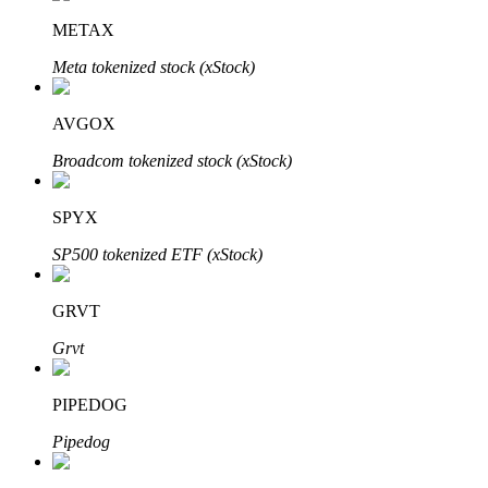
Узнайте о пассивном доходе
METAX
Bitrue
AI
Meta tokenized stock (xStock)
AVGOX
Broadcom tokenized stock (xStock)
SPYX
Bitrue Партнеры
SP500 tokenized ETF (xStock)
GRVT
Grvt
PIPEDOG
Pipedog
Партнеры Bitrue