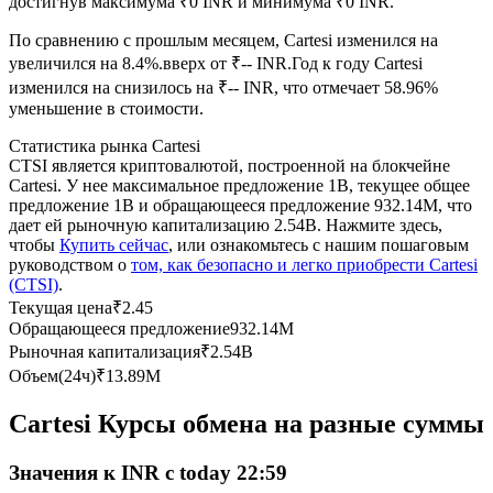
достигнув максимума ₹0 INR и минимума ₹0 INR.
По сравнению с прошлым месяцем, Cartesi изменился на
USDC фьючерсы
увеличился на 8.4%.вверх от ₹-- INR.
Год к году Cartesi
Фьючерсы с использованием USDC в качестве
изменился на снизилось на ₹-- INR, что отмечает 58.96%
обеспечения
уменьшение в стоимости.
Статистика рынка Cartesi
CTSI является криптовалютой, построенной на блокчейне
Cartesi. У нее максимальное предложение 1B, текущее общее
предложение 1B и обращающееся предложение 932.14M, что
дает ей рыночную капитализацию 2.54B. Нажмите здесь,
чтобы
Купить сейчас
, или ознакомьтесь с нашим пошаговым
руководством о
том, как безопасно и легко приобрести Cartesi
(CTSI)
.
Текущая цена
₹
2.45
Копирование торговли
Обращающееся предложение
932.14M
Рыночная капитализация
₹
2.54B
Присоединяйтесь к лучшим трейдерам
Объем(24ч)
₹
13.89M
Cartesi Курсы обмена на разные суммы
Значения к INR с today 22:59