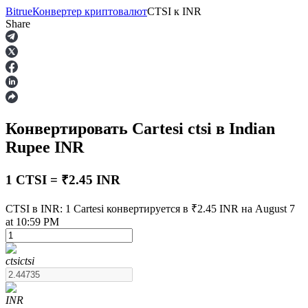
Bitrue
Конвертер криптовалют
CTSI
к
INR
Share
Фьючерсы
Конвертировать Cartesi
ctsi
в Indian
Rupee
INR
1 CTSI = ₹2.45 INR
CTSI в INR: 1 Cartesi конвертируется в ₹2.45 INR на August 7
USDT-фьючерсы
at 10:59 PM
Фьючерсы с использованием USDT в качестве
обеспечения
ctsi
ctsi
INR