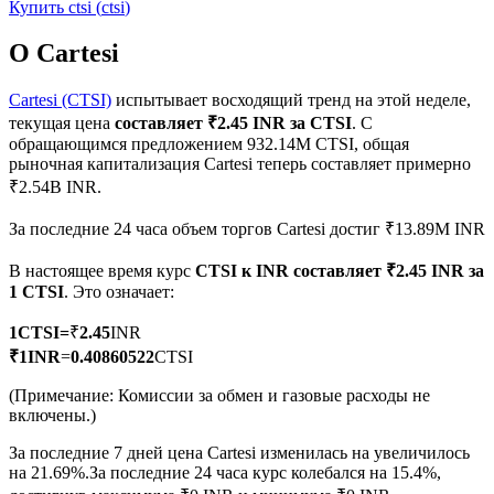
Купить
ctsi
(
ctsi
)
О Cartesi
Cartesi (CTSI)
испытывает восходящий тренд на этой неделе,
текущая цена
составляет ₹2.45 INR за CTSI
. С
Фьючерсы на COIN-M
обращающимся предложением 932.14M CTSI, общая
рыночная капитализация Cartesi теперь составляет примерно
Криптовалютные фьючерсы
₹2.54B INR.
За последние 24 часа объем торгов Cartesi достиг ₹13.89M INR
TradFi
В настоящее время курс
CTSI к INR
составляет ₹2.45 INR за
1 CTSI
. Это означает:
Деривативы на акции, форекс, драгоценные металлы и
сырьевые товары
1
CTSI
=
₹
2.45
INR
₹
1
INR
=
0.40860522
CTSI
(Примечание: Комиссии за обмен и газовые расходы не
включены.)
За последние 7 дней цена Cartesi изменилась на увеличилось
на 21.69%.
За последние 24 часа курс колебался на 15.4%,