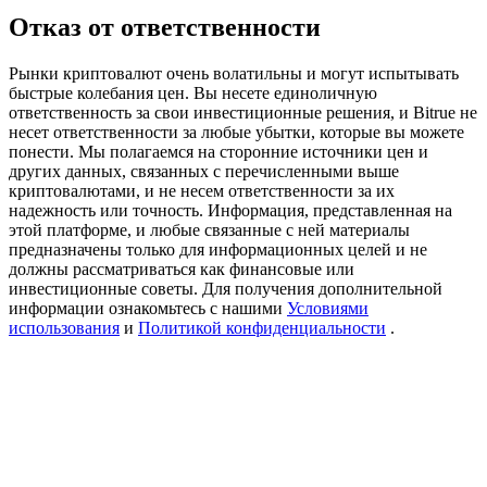
Precious Metals Trading Carnival
Отказ от ответственности
Trade Gold & Silver · 33,333 USDT Bonus
Рынки криптовалют очень волатильны и могут испытывать
быстрые колебания цен. Вы несете единоличную
ответственность за свои инвестиционные решения, и Bitrue не
несет ответственности за любые убытки, которые вы можете
USDT New User Exclusive 10% APR
понести. Мы полагаемся на сторонние источники цен и
других данных, связанных с перечисленными выше
USDT Flexible Staking | Daily Rewards
криптовалютами, и не несем ответственности за их
надежность или точность. Информация, представленная на
этой платформе, и любые связанные с ней материалы
предназначены только для информационных целей и не
должны рассматриваться как финансовые или
BTC New User Exclusive: 6.5% APR
инвестиционные советы. Для получения дополнительной
информации ознакомьтесь с нашими
Условиями
BTC Flexible Staking | Daily Rewards
использования
и
Политикой конфиденциальности
.