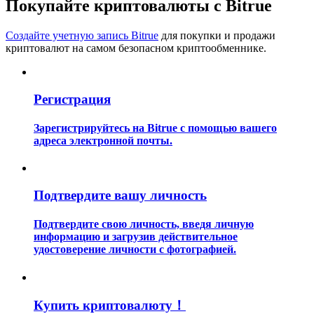
Покупайте криптовалюты с Bitrue
Создайте учетную запись Bitrue
для покупки и продажи
криптовалют на самом безопасном криптообменнике.
Регистрация
Гид
Зарегистрируйтесь на Bitrue с помощью вашего
Руководство для начинающих по фьючерсам
адреса электронной почты.
Подтвердите вашу личность
Подтвердите свою личность, введя личную
информацию и загрузив действительное
удостоверение личности с фотографией.
Торговые стратегии
Узнайте, как оставаться прибыльным
Купить криптовалюту！