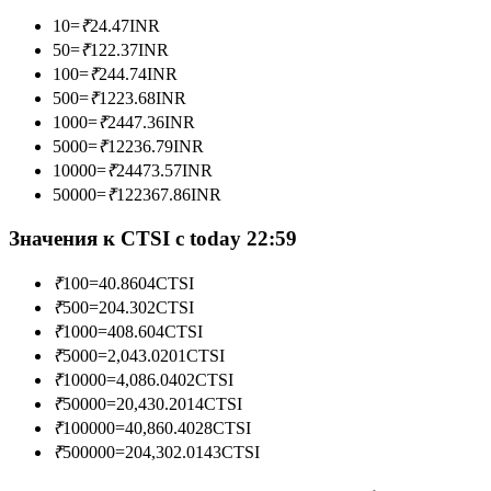
10
=
₹
24.47
INR
50
=
₹
122.37
INR
100
=
₹
244.74
INR
Станьте копи-трейдером
500
=
₹
1223.68
INR
1000
=
₹
2447.36
INR
Наслаждайтесь распределением прибыли и комиссиями
5000
=
₹
12236.79
INR
за копи-трейдинг
10000
=
₹
24473.57
INR
50000
=
₹
122367.86
INR
Значения к CTSI с today 22:59
₹
100
=
40.8604
CTSI
₹
500
=
204.302
CTSI
₹
1000
=
408.604
CTSI
₹
5000
=
2,043.0201
CTSI
Информация
₹
10000
=
4,086.0402
CTSI
₹
50000
=
20,430.2014
CTSI
Анализ больших данных, включая торговую информацию
₹
100000
=
40,860.4028
CTSI
и т. д.
₹
500000
=
204,302.0143
CTSI