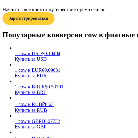
Начните свое крипто-путешествие прямо сейчас!
Гид
Зарегистрироваться
Руководство для начинающих по фьючерсам
Популярные конверсии cow в фиатные
1
cow
к
USD
$
0.10404
Купить за USD
1
cow
к
EUR
€
0.09031
Купить за EUR
1
cow
к
BRL
R$
0.53301
Торговые стратегии
Купить за BRL
Узнайте, как оставаться прибыльным
1
cow
к
RUB
₽
8.63
Купить за RUB
1
cow
к
GBP
£
0.07732
Купить за GBP