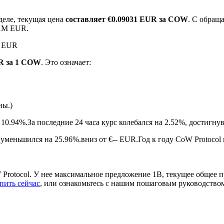
деле, текущая цена
составляет €0.09031 EUR за COW
. С обра
11M EUR.
M EUR
UR за 1 COW
. Это означает:
ны.)
ырьевые товары
 10.94%.
За последние 24 часа курс колебался на 2.52%, достиг
уменьшился на 25.96%.вниз от €-- EUR.
Год к году CoW Protocol
Protocol. У нее максимальное предложение 1B, текущее общее 
пить сейчас
, или ознакомьтесь с нашим пошаговым руководство