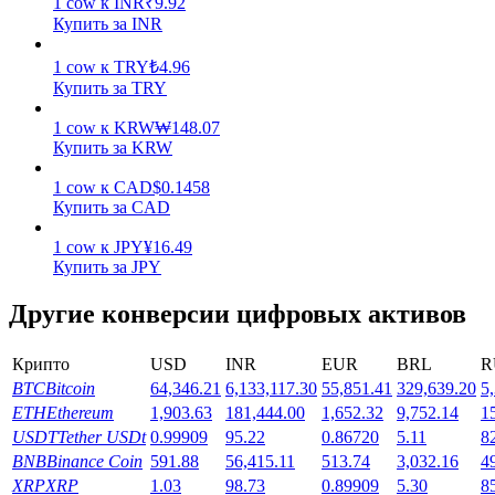
1
cow
к
INR
₹
9.92
Купить за INR
Заработок
1
cow
к
TRY
₺
4.96
Купить за TRY
1
cow
к
KRW
₩
148.07
Купить за KRW
1
cow
к
CAD
$
0.1458
Купить за CAD
1
cow
к
JPY
¥
16.49
Купить за JPY
Силовая свинья
Другие конверсии цифровых активов
Получайте конкурентные награды ежедневно
Крипто
USD
INR
EUR
BRL
R
BTC
Bitcoin
64,346.21
6,133,117.30
55,851.41
329,639.20
5
ETH
Ethereum
1,903.63
181,444.00
1,652.32
9,752.14
1
USDT
Tether USDt
0.99909
95.22
0.86720
5.11
8
BNB
Binance Coin
591.88
56,415.11
513.74
3,032.16
4
XRP
XRP
1.03
98.73
0.89909
5.30
8