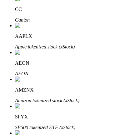
CC
Блокировки BTR
Canton
Эксклюзивные инвестиции для владельцев BTR
AAPLX
Apple tokenized stock (xStock)
AEON
AEON
AMZNX
Кредиты
Amazon tokenized stock (xStock)
Сервис заимствований, обеспеченных криптовалютой
SPYX
SP500 tokenized ETF (xStock)