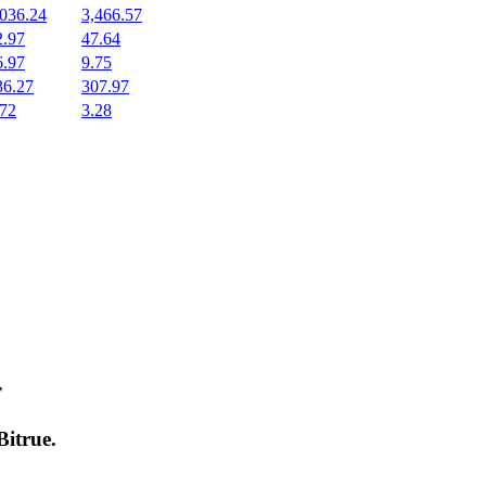
,036.24
3,466.57
2.97
47.64
6.97
9.75
36.27
307.97
.72
3.28
т
Bitrue
.