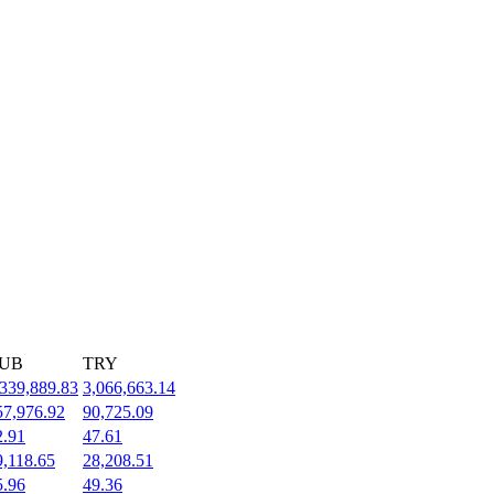
UB
TRY
,339,889.83
3,066,663.14
57,976.92
90,725.09
2.91
47.61
9,118.65
28,208.51
5.96
49.36