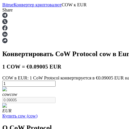
Bitrue
Конвертер криптовалют
COW
к
EUR
Share
Фьючерсы
Конвертировать CoW Protocol
cow
в Eu
1 COW = €0.09005 EUR
COW в EUR: 1 CoW Protocol конвертируется в €0.09005 EUR на 
USDT-фьючерсы
cow
cow
Фьючерсы с использованием USDT в качестве обеспечен
EUR
Купить
cow
(
cow
)
О CoW Protocol