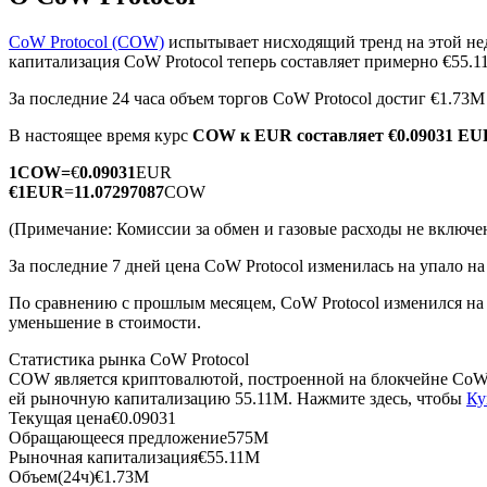
CoW Protocol (COW)
испытывает нисходящий тренд на этой не
капитализация CoW Protocol теперь составляет примерно €55.
За последние 24 часа объем торгов CoW Protocol достиг €1.73
Фьючерсы на COIN-M
В настоящее время курс
COW к EUR
составляет €0.09031 E
Криптовалютные фьючерсы
1
COW
=
€
0.09031
EUR
€
1
EUR
=
11.07297087
COW
TradFi
(Примечание: Комиссии за обмен и газовые расходы не включе
Деривативы на акции, форекс, драгоценные металлы и с
За последние 7 дней цена CoW Protocol изменилась на упало на
По сравнению с прошлым месяцем, CoW Protocol изменился на 
уменьшение в стоимости.
Статистика рынка CoW Protocol
COW является криптовалютой, построенной на блокчейне CoW 
ей рыночную капитализацию 55.11M. Нажмите здесь, чтобы
Ку
Текущая цена
€
0.09031
Обращающееся предложение
575M
Рыночная капитализация
€
55.11M
USDC фьючерсы
Объем(24ч)
€
1.73M