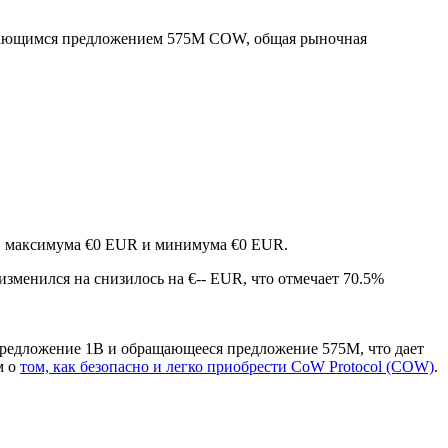
щающимся предложением 575M COW, общая рыночная
нув максимума €0 EUR и минимума €0 EUR.
 изменился на снизилось на €-- EUR, что отмечает 70.5%
предложение 1B и обращающееся предложение 575M, что дает
м о
том, как безопасно и легко приобрести CoW Protocol (COW)
.