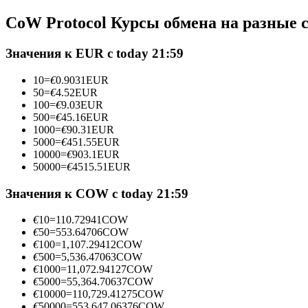
Фьючерсы с использованием USDC в качестве обеспечен
CoW Protocol Курсы обмена на разные
Значения к EUR с today 21:59
10
=
€
0.9031
EUR
50
=
€
4.52
EUR
100
=
€
9.03
EUR
500
=
€
45.16
EUR
1000
=
€
90.31
EUR
5000
=
€
451.55
EUR
10000
=
€
903.1
EUR
Копирование торговли
50000
=
€
4515.51
EUR
Присоединяйтесь к лучшим трейдерам
Значения к COW с today 21:59
€
10
=
110.72941
COW
€
50
=
553.64706
COW
€
100
=
1,107.29412
COW
€
500
=
5,536.47063
COW
€
1000
=
11,072.94127
COW
€
5000
=
55,364.70637
COW
€
10000
=
110,729.41275
COW
€
50000
=
553,647.06376
COW