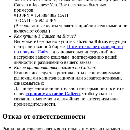
Catizen в Japanese Yen. Вот несколько быстрых
примеров:
¥10 JPY = 1.45894882 CATI
10 CATI = ¥68.54 JPY
(Все указанные курсы являются приблизительными и не
BTC Welcome Rewards
включают сборы.)
Как купить 1 Catizen на Bitrue?
Deposit & Trade BTC to Share 25000 USDT prize pool!
Вы можете безопасно купить Catizen на
Bitrue
, ведущей
централизованной бирже.
Посетите наше руководство
по покупке Catizen
для пошаговых инструкций по
настройке вашего кошелька, подтверждению вашей
личности и размещению вашего заказа.
Deposit CASHCAT & Win
Какие криптоактивы похожи на Catizen?
Если вы исследуете криптовалюты с сопоставимыми
Share 500000 CASHCAT prize pool
рыночными капитализациями или характеристиками,
ознакомьтесь с:
Для получения дополнительной информации посетите
нашу
страницу активов Catizen
, чтобы узнать о
Exclusive for BitMart Users
связанных монетах и альткойнах по категориям или
производительности.
Register & Trade to Win 500,000 USDT
Отказ от ответственности
Рынки криптовалют очень волатильны и могут испытывать