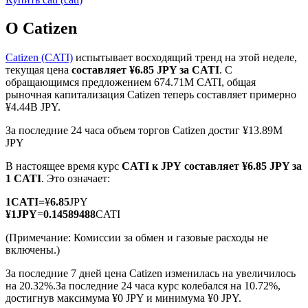
О Catizen
Catizen (CATI)
испытывает восходящий тренд на этой неделе,
текущая цена
составляет ¥6.85 JPY за CATI
. С
обращающимся предложением 674.71M CATI, общая
Фьючерсы на COIN-M
рыночная капитализация Catizen теперь составляет примерно
¥4.44B JPY.
Криптовалютные фьючерсы
За последние 24 часа объем торгов Catizen достиг ¥13.89M
JPY
TradFi
В настоящее время курс
CATI к JPY
составляет ¥6.85 JPY за
1 CATI
. Это означает:
Деривативы на акции, форекс, драгоценные металлы и
сырьевые товары
1
CATI
=
¥
6.85
JPY
¥
1
JPY
=
0.14589488
CATI
(Примечание: Комиссии за обмен и газовые расходы не
включены.)
За последние 7 дней цена Catizen изменилась на увеличилось
на 20.32%.
За последние 24 часа курс колебался на 10.72%,
достигнув максимума ¥0 JPY и минимума ¥0 JPY.