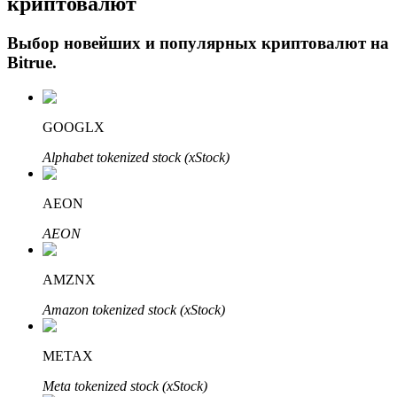
криптовалют
Выбор новейших и популярных криптовалют на
Bitrue
.
GOOGLX
Alphabet tokenized stock (xStock)
Авто Инвест
AEON
Получите долгосрочную прибыль и гибкие проценты
AEON
AMZNX
Amazon tokenized stock (xStock)
METAX
Meta tokenized stock (xStock)
Изучите стейкинг