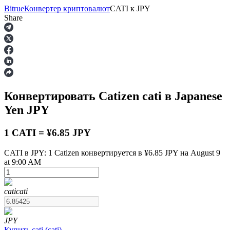
Bitrue
Конвертер криптовалют
CATI
к
JPY
Share
Фьючерсы
Конвертировать Catizen
cati
в Japanese
Yen
JPY
1 CATI = ¥6.85 JPY
CATI в JPY: 1 Catizen конвертируется в ¥6.85 JPY на August 9
at 9:00 AM
USDT-фьючерсы
Фьючерсы с использованием USDT в качестве
обеспечения
cati
cati
JPY
Купить
cati
(
cati
)