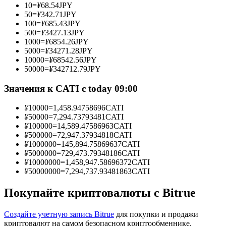
10
=
¥
68.54
JPY
50
=
¥
342.71
JPY
100
=
¥
685.43
JPY
500
=
¥
3427.13
JPY
1000
=
¥
6854.26
JPY
Станьте копи-трейдером
5000
=
¥
34271.28
JPY
10000
=
¥
68542.56
JPY
Наслаждайтесь распределением прибыли и комиссиями
50000
=
¥
342712.79
JPY
за копи-трейдинг
Значения к CATI с today 09:00
¥
10000
=
1,458.94758696
CATI
¥
50000
=
7,294.73793481
CATI
¥
100000
=
14,589.47586963
CATI
¥
500000
=
72,947.37934818
CATI
¥
1000000
=
145,894.75869637
CATI
¥
5000000
=
729,473.79348186
CATI
¥
10000000
=
1,458,947.58696372
CATI
¥
50000000
=
7,294,737.93481863
CATI
Информация
Анализ больших данных, включая торговую информацию
Покупайте криптовалюты с Bitrue
и т. д.
Создайте учетную запись Bitrue
для покупки и продажи
криптовалют на самом безопасном криптообменнике.