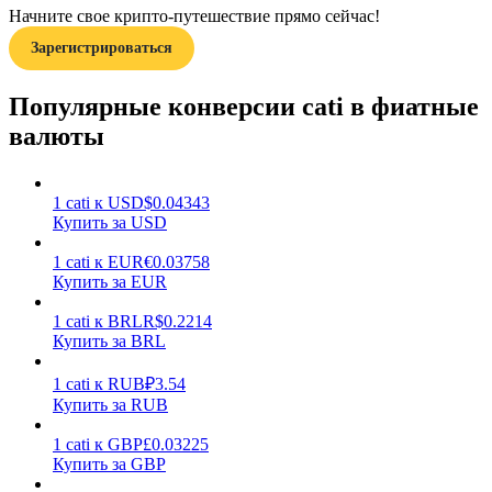
Начните свое крипто-путешествие прямо сейчас!
Зарегистрироваться
Популярные конверсии cati в фиатные
валюты
Заработок
1
cati
к
USD
$
0.04343
Купить за USD
1
cati
к
EUR
€
0.03758
Купить за EUR
1
cati
к
BRL
R$
0.2214
Купить за BRL
1
cati
к
RUB
₽
3.54
Силовая свинья
Купить за RUB
Получайте конкурентные награды ежедневно
1
cati
к
GBP
£
0.03225
Купить за GBP