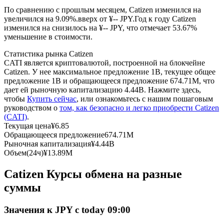
По сравнению с прошлым месяцем, Catizen изменился на
увеличился на 9.09%.вверх от ¥-- JPY.
Год к году Catizen
USDC фьючерсы
изменился на снизилось на ¥-- JPY, что отмечает 53.67%
уменьшение в стоимости.
Фьючерсы с использованием USDC в качестве
обеспечения
Статистика рынка Catizen
CATI является криптовалютой, построенной на блокчейне
Catizen. У нее максимальное предложение 1B, текущее общее
предложение 1B и обращающееся предложение 674.71M, что
дает ей рыночную капитализацию 4.44B. Нажмите здесь,
чтобы
Купить сейчас
, или ознакомьтесь с нашим пошаговым
руководством о
том, как безопасно и легко приобрести Catizen
(CATI)
.
Текущая цена
¥
6.85
Обращающееся предложение
674.71M
Рыночная капитализация
¥
4.44B
Копирование торговли
Объем(24ч)
¥
13.89M
Присоединяйтесь к лучшим трейдерам
Catizen Курсы обмена на разные
суммы
Значения к JPY с today 09:00