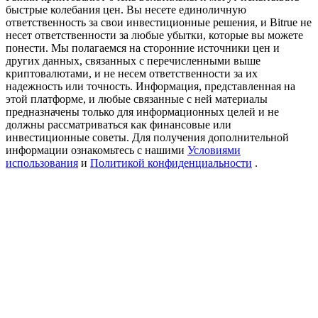
Precious Metals Trading Carnival
быстрые колебания цен. Вы несете единоличную
ответственность за свои инвестиционные решения, и Bitrue не
Trade Gold & Silver · 33,333 USDT Bonus
несет ответственности за любые убытки, которые вы можете
понести. Мы полагаемся на сторонние источники цен и
других данных, связанных с перечисленными выше
криптовалютами, и не несем ответственности за их
надежность или точность. Информация, представленная на
USDT New User Exclusive 10% APR
этой платформе, и любые связанные с ней материалы
предназначены только для информационных целей и не
USDT Flexible Staking | Daily Rewards
должны рассматриваться как финансовые или
инвестиционные советы. Для получения дополнительной
информации ознакомьтесь с нашими
Условиями
использования
и
Политикой конфиденциальности
.
BTC New User Exclusive: 6.5% APR
BTC Flexible Staking | Daily Rewards