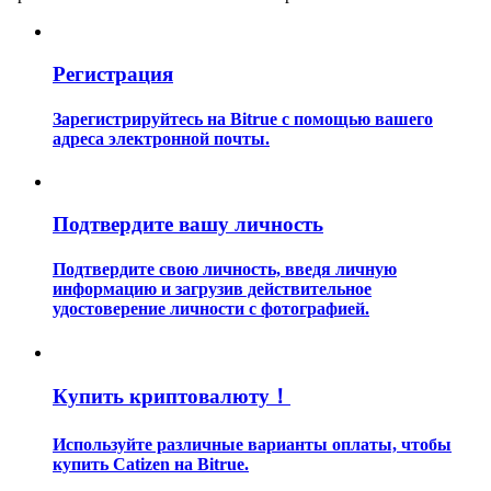
Регистрация
Зарегистрируйтесь на Bitrue с помощью вашего
адреса электронной почты.
Гид
Руководство для начинающих по фьючерсам
Подтвердите вашу личность
Подтвердите свою личность, введя личную
информацию и загрузив действительное
удостоверение личности с фотографией.
Купить криптовалюту！
Торговые стратегии
Используйте различные варианты оплаты, чтобы
купить Catizen на Bitrue.
Узнайте, как оставаться прибыльным