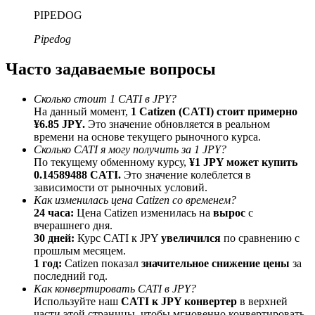
До 65% комиссии!
PIPEDOG
Pipedog
Часто задаваемые вопросы
Сколько стоит 1 CATI в JPY?
На данный момент,
1 Catizen (CATI) стоит примерно
¥6.85 JPY.
Это значение обновляется в реальном
времени на основе текущего рыночного курса.
Сколько CATI я могу получить за 1 JPY?
Реферал
По текущему обменному курсу,
¥1 JPY может купить
0.14589488 CATI.
Это значение колеблется в
Пригласите друга, чтобы получить денежные
зависимости от рыночных условий.
вознаграждения
Как изменилась цена Catizen со временем?
24 часа:
Цена Catizen изменилась на
вырос
с
BTC Welcome Rewards
вчерашнего дня.
30 дней:
Курс CATI к JPY
увеличился
по сравнению с
прошлым месяцем.
1 год:
Catizen показал
значительное снижение цены
за
последний год.
Как конвертировать CATI в JPY?
Используйте наш
CATI к JPY конвертер
в верхней
части этой страницы, чтобы мгновенно конвертировать