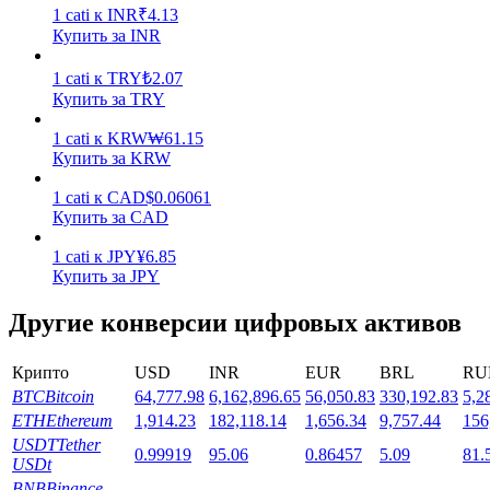
1
cati
к
INR
₹
4.13
Купить за INR
1
cati
к
TRY
₺
2.07
Купить за TRY
1
cati
к
KRW
₩
61.15
Стейкинг
Купить за KRW
Высокая прибыль и мгновенный доступ
1
cati
к
CAD
$
0.06061
Купить за CAD
1
cati
к
JPY
¥
6.85
Купить за JPY
Другие конверсии цифровых активов
Крипто
USD
INR
EUR
BRL
RU
BTC
Bitcoin
64,777.98
6,162,896.65
56,050.83
330,192.83
5,2
Launchpool
ETH
Ethereum
1,914.23
182,118.14
1,656.34
9,757.44
156
USDT
Tether
0.99919
95.06
0.86457
5.09
81.
Гибкая ставка для заработка популярных токенов
USDt
BNB
Binance