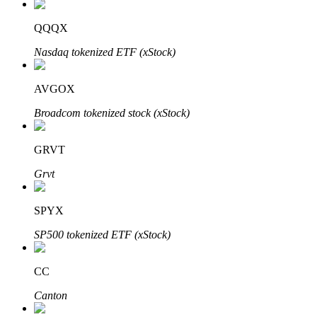
Узнайте о пассивном доходе
QQQX
Bitrue
AI
Nasdaq tokenized ETF (xStock)
AVGOX
Broadcom tokenized stock (xStock)
GRVT
Bitrue Партнеры
Grvt
SPYX
SP500 tokenized ETF (xStock)
CC
Canton
Партнеры Bitrue