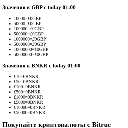
Фьючерсы с использованием USDC в качестве обеспечен
Значения к GBP с today 01:00
10000
=
£
0
GBP
50000
=
£
0
GBP
100000
=
£
0
GBP
500000
=
£
0
GBP
1000000
=
£
0
GBP
5000000
=
£
0
GBP
10000000
=
£
0
GBP
50000000
=
£
0
GBP
Копирование торговли
Значения к BNKR с today 01:00
Присоединяйтесь к лучшим трейдерам
£
10
=
0
BNKR
£
50
=
0
BNKR
£
100
=
0
BNKR
£
500
=
0
BNKR
£
1000
=
0
BNKR
£
5000
=
0
BNKR
£
10000
=
0
BNKR
£
50000
=
0
BNKR
Покупайте криптовалюты с Bitrue