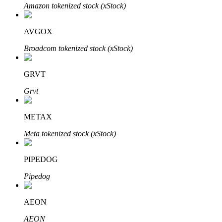
Amazon tokenized stock (xStock)
Блокировки BTR
AVGOX
Эксклюзивные инвестиции для владельцев BTR
Broadcom tokenized stock (xStock)
GRVT
Grvt
METAX
Meta tokenized stock (xStock)
Кредиты
PIPEDOG
Сервис заимствований, обеспеченных криптовалютой
Pipedog
AEON
AEON