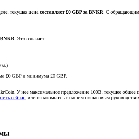
еле, текущая цена
составляет £0 GBP за BNKR
. С обращающим
1 BNKR
. Это означает:
ны.)
ырьевые товары
ума £0 GBP и минимума £0 GBP.
krCoin. У нее максимальное предложение 100B, текущее общее 
пить сейчас
, или ознакомьтесь с нашим пошаговым руководство
ммы