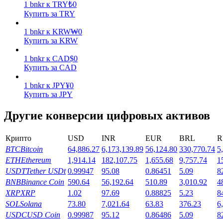
1
bnkr
к
TRY
₺
0
Купить за TRY
Заработок
1
bnkr
к
KRW
₩
0
Купить за KRW
1
bnkr
к
CAD
$
0
Купить за CAD
1
bnkr
к
JPY
¥
0
Купить за JPY
Другие конверсии цифровых активов
Силовая свинья
Крипто
USD
INR
EUR
BRL
R
Получайте конкурентные награды ежедневно
BTC
Bitcoin
64,886.27
6,173,139.89
56,124.80
330,770.74
5
ETH
Ethereum
1,914.14
182,107.75
1,655.68
9,757.74
1
USDT
Tether USDt
0.99947
95.08
0.86451
5.09
8
BNB
Binance Coin
590.64
56,192.64
510.89
3,010.92
4
XRP
XRP
1.02
97.69
0.88825
5.23
8
SOL
Solana
73.80
7,021.64
63.83
376.23
6
USDC
USD Coin
0.99987
95.12
0.86486
5.09
8