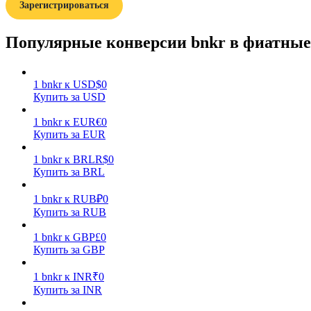
Зарегистрироваться
Гид
Популярные конверсии bnkr в фиатны
Руководство для начинающих по фьючерсам
1
bnkr
к
USD
$
0
Купить за USD
1
bnkr
к
EUR
€
0
Купить за EUR
1
bnkr
к
BRL
R$
0
Купить за BRL
Торговые стратегии
1
bnkr
к
RUB
₽
0
Купить за RUB
Узнайте, как оставаться прибыльным
1
bnkr
к
GBP
£
0
Купить за GBP
1
bnkr
к
INR
₹
0
Купить за INR