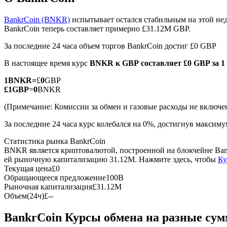
BankrCoin (BNKR)
испытывает остался стабильным на этой нед
BankrCoin теперь составляет примерно £31.12M GBP.
За последние 24 часа объем торгов BankrCoin достиг £0 GBP
Фьючерсы на COIN-M
В настоящее время курс
BNKR к GBP
составляет £0 GBP за 
Криптовалютные фьючерсы
1
BNKR
=
£
0
GBP
£
1
GBP
=
0
BNKR
TradFi
(Примечание: Комиссии за обмен и газовые расходы не включе
Деривативы на акции, форекс, драгоценные металлы и с
За последние 24 часа курс колебался на 0%, достигнув максим
Статистика рынка BankrCoin
BNKR является криптовалютой, построенной на блокчейне Ban
ей рыночную капитализацию 31.12M. Нажмите здесь, чтобы
Ку
Текущая цена
£
0
Обращающееся предложение
100B
Рыночная капитализация
£
31.12M
Объем(24ч)
£
--
BankrCoin Курсы обмена на разные су
USDC фьючерсы