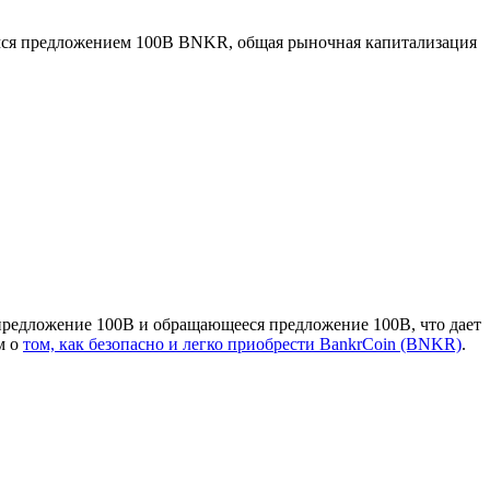
ся предложением 100B BNKR, общая рыночная капитализация
предложение 100B и обращающееся предложение 100B, что дает
м о
том, как безопасно и легко приобрести BankrCoin (BNKR)
.