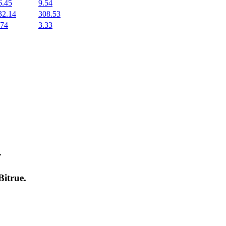
6.45
9.54
32.14
308.53
.74
3.33
т
Bitrue
.