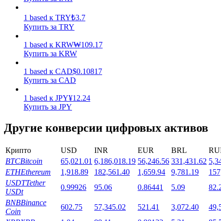
1
based
к
TRY
₺
3.7
Купить за TRY
1
based
к
KRW
₩
109.17
Купить за KRW
Стейкинг
1
based
к
CAD
$
0.10817
Купить за CAD
Высокая прибыль и мгновенный доступ
1
based
к
JPY
¥
12.24
Купить за JPY
Другие конверсии цифровых активов
Крипто
USD
INR
EUR
BRL
RU
BTC
Bitcoin
65,021.01
6,186,018.19
56,246.56
331,431.62
5,3
ETH
Ethereum
1,918.89
182,561.40
1,659.94
9,781.19
157
USDT
Tether
0.99926
95.06
0.86441
5.09
82.
Launchpool
USDt
BNB
Binance
Гибкая ставка для заработка популярных токенов
602.75
57,345.02
521.41
3,072.40
49,
Coin