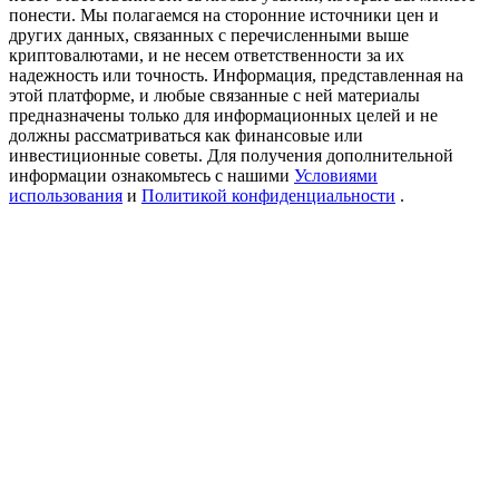
Precious Metals Trading Carnival
понести. Мы полагаемся на сторонние источники цен и
других данных, связанных с перечисленными выше
Trade Gold & Silver · 33,333 USDT Bonus
криптовалютами, и не несем ответственности за их
надежность или точность. Информация, представленная на
этой платформе, и любые связанные с ней материалы
предназначены только для информационных целей и не
должны рассматриваться как финансовые или
USDT New User Exclusive 10% APR
инвестиционные советы. Для получения дополнительной
информации ознакомьтесь с нашими
Условиями
USDT Flexible Staking | Daily Rewards
использования
и
Политикой конфиденциальности
.
BTC New User Exclusive: 6.5% APR
BTC Flexible Staking | Daily Rewards