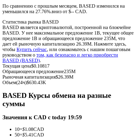
По сравнению с прошлым месяцем, BASED изменился на
уменьшился на 27.76%.вниз от $-- CAD.
USDC фьючерсы
Статистика рынка BASED
Фьючерсы с использованием USDC в качестве
BASED является криптовалютой, построенной на блокчейне
обеспечения
BASED. У нее максимальное предложение 1B, текущее общее
предложение 1B и обращающееся предложение 235M, что
дает ей рыночную капитализацию 26.39M. Нажмите здесь,
чтобы
Купить сейчас
, или ознакомьтесь с нашим пошаговым
руководством о
том, как безопасно и легко приобрести
BASED (BASED)
.
Текущая цена
$
0.10817
Обращающееся предложение
235M
Рыночная капитализация
$
26.39M
Объем(24ч)
$
630.43K
Копирование торговли
BASED Курсы обмена на разные
Присоединяйтесь к лучшим трейдерам
суммы
Значения к CAD с today 19:59
10
=
$
1.08
CAD
50
=
$
5.41
CAD