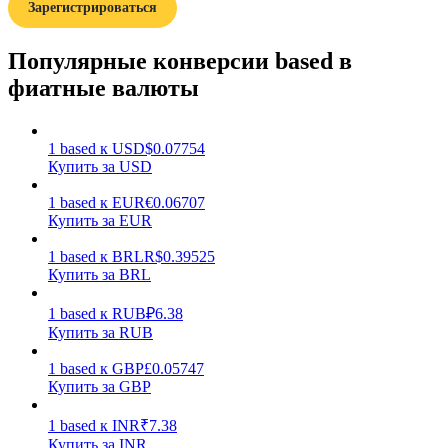
Зарегистрироваться
Популярные конверсии based в
фиатные валюты
Заработок
1
based
к
USD
$
0.07754
Купить за USD
1
based
к
EUR
€
0.06707
Купить за EUR
1
based
к
BRL
R$
0.39525
Купить за BRL
1
based
к
RUB
₽
6.38
Купить за RUB
Силовая свинья
1
based
к
GBP
£
0.05747
Купить за GBP
Получайте конкурентные награды ежедневно
1
based
к
INR
₹
7.38
Купить за INR