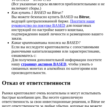
(Все указанные курсы являются приблизительными и не
включают сборы.)
Как купить 1 BASED на Bitrue?
Вы можете безопасно купить BASED на
Bitrue
,
ведущей централизованной бирже.
Посетите наше
BTC Welcome Rewards
руководство по покупке BASED
для пошаговых
инструкций по настройке вашего кошелька,
Deposit & Trade BTC to Share 25000 USDT prize pool!
подтверждению вашей личности и размещению вашего
заказа.
Какие криптоактивы похожи на BASED?
Если вы исследуете криптовалюты с сопоставимыми
рыночными капитализациями или характеристиками,
Deposit CASHCAT & Win
ознакомьтесь с:
Для получения дополнительной информации посетите
Share 500000 CASHCAT prize pool
нашу
страницу активов BASED
, чтобы узнать о
связанных монетах и альткойнах по категориям или
производительности.
Exclusive for BitMart Users
Отказ от ответственности
Register & Trade to Win 500,000 USDT
Рынки криптовалют очень волатильны и могут испытывать
быстрые колебания цен. Вы несете единоличную
ответственность за свои инвестиционные решения, и Bitrue не
несет ответственности за любые убытки, которые вы можете