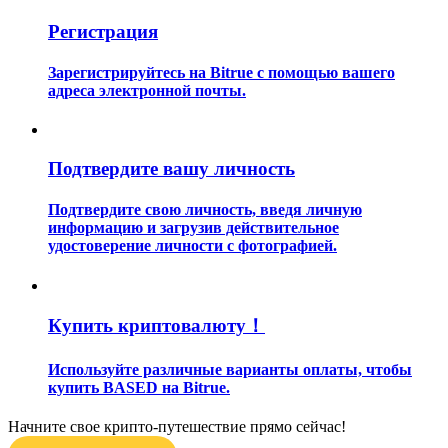
Регистрация
Зарегистрируйтесь на Bitrue с помощью вашего
адреса электронной почты.
Гид
Подтвердите вашу личность
Руководство для начинающих по фьючерсам
Подтвердите свою личность, введя личную
информацию и загрузив действительное
удостоверение личности с фотографией.
Купить криптовалюту！
Используйте различные варианты оплаты, чтобы
купить BASED на Bitrue.
Торговые стратегии
Узнайте, как оставаться прибыльным
Начните свое крипто-путешествие прямо сейчас!