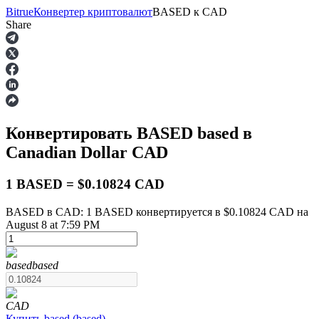
Bitrue
Конвертер криптовалют
BASED
к
CAD
Share
Фьючерсы
Конвертировать BASED
based
в
Canadian Dollar
CAD
1 BASED = $0.10824 CAD
BASED в CAD: 1 BASED конвертируется в $0.10824 CAD на
August 8 at 7:59 PM
USDT-фьючерсы
Фьючерсы с использованием USDT в качестве
обеспечения
based
based
CAD
Купить
based
(
based
)