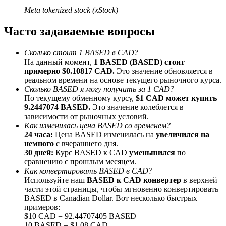
До 65% комиссии!
Meta tokenized stock (xStock)
Часто задаваемые вопросы
Сколько стоит 1 BASED в CAD?
На данный момент,
1 BASED (BASED) стоит
примерно $0.10817 CAD.
Это значение обновляется в
реальном времени на основе текущего рыночного курса.
Сколько BASED я могу получить за 1 CAD?
По текущему обменному курсу,
$1 CAD может купить
9.2447074 BASED.
Это значение колеблется в
Реферал
зависимости от рыночных условий.
Как изменилась цена BASED со временем?
Пригласите друга, чтобы получить денежные
24 часа:
Цена BASED изменилась на
увеличился на
вознаграждения
немного
с вчерашнего дня.
30 дней:
Курс BASED к CAD
уменьшился
по
BTC Welcome Rewards
сравнению с прошлым месяцем.
Как конвертировать BASED в CAD?
Используйте наш
BASED к CAD конвертер
в верхней
части этой страницы, чтобы мгновенно конвертировать
BASED в Canadian Dollar. Вот несколько быстрых
примеров:
$10 CAD = 92.44707405 BASED
10 BASED = $1.08 CAD