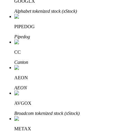
GOOGLX
Узнайте о пассивном доходе
Alphabet tokenized stock (xStock)
Bitrue
AI
PIPEDOG
Pipedog
CC
Canton
Bitrue Партнеры
AEON
AEON
AVGOX
Broadcom tokenized stock (xStock)
Партнеры Bitrue
METAX