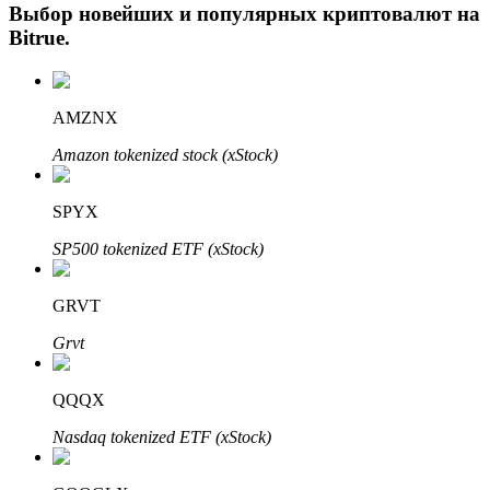
Выбор новейших и популярных криптовалют на
Bitrue
.
AMZNX
Amazon tokenized stock (xStock)
SPYX
Авто Инвест
SP500 tokenized ETF (xStock)
Получите долгосрочную прибыль и гибкие проценты
GRVT
Grvt
QQQX
Nasdaq tokenized ETF (xStock)
Изучите стейкинг