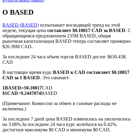
О BASED
BASED (BASED)
испытывает восходящий тренд на этой
неделе, текущая цена
составляет $0.10817 CAD за BASED
. С
обращающимся предложением 235M BASED, общая
Фьючерсы на COIN-M
рыночная капитализация BASED теперь составляет примерно
$26.39M CAD.
Криптовалютные фьючерсы
За последние 24 часа объем торгов BASED достиг $630.43K
CAD
TradFi
В настоящее время курс
BASED к CAD
составляет $0.10817
CAD за 1 BASED
. Это означает:
Деривативы на акции, форекс, драгоценные металлы и
сырьевые товары
1
BASED
=
$
0.10817
CAD
$
1
CAD
=
9.2447074
BASED
(Примечание: Комиссии за обмен и газовые расходы не
включены.)
За последние 7 дней цена BASED изменилась на увеличилось
на 3.08%.
За последние 24 часа курс колебался на 0.42%,
достигнув максимума $0 CAD и минимума $0 CAD.