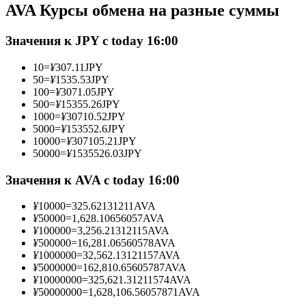
AVA Курсы обмена на разные суммы
Фьючерсы с использованием USDC в качестве обеспечен
Значения к JPY с today 16:00
10
=
¥
307.11
JPY
50
=
¥
1535.53
JPY
100
=
¥
3071.05
JPY
500
=
¥
15355.26
JPY
1000
=
¥
30710.52
JPY
5000
=
¥
153552.6
JPY
10000
=
¥
307105.21
JPY
50000
=
¥
1535526.03
JPY
Копирование торговли
Присоединяйтесь к лучшим трейдерам
Значения к AVA с today 16:00
¥
10000
=
325.62131211
AVA
¥
50000
=
1,628.10656057
AVA
¥
100000
=
3,256.21312115
AVA
¥
500000
=
16,281.06560578
AVA
¥
1000000
=
32,562.13121157
AVA
¥
5000000
=
162,810.65605787
AVA
¥
10000000
=
325,621.31211574
AVA
¥
50000000
=
1,628,106.56057871
AVA