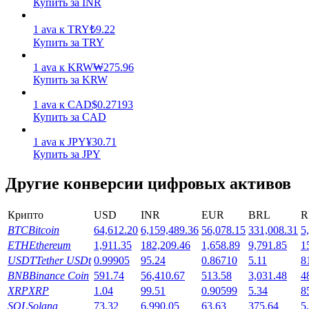
Купить за INR
Заработок
1
ava
к
TRY
₺
9.22
Купить за TRY
1
ava
к
KRW
₩
275.96
Купить за KRW
1
ava
к
CAD
$
0.27193
Купить за CAD
1
ava
к
JPY
¥
30.71
Купить за JPY
Силовая свинья
Другие конверсии цифровых активов
Получайте конкурентные награды ежедневно
Крипто
USD
INR
EUR
BRL
R
BTC
Bitcoin
64,612.20
6,159,489.36
56,078.15
331,008.31
5
ETH
Ethereum
1,911.35
182,209.46
1,658.89
9,791.85
1
USDT
Tether USDt
0.99905
95.24
0.86710
5.11
8
BNB
Binance Coin
591.74
56,410.67
513.58
3,031.48
4
XRP
XRP
1.04
99.51
0.90599
5.34
8
SOL
Solana
73.32
6,990.05
63.63
375.64
5