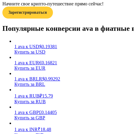
Начните свое крипто-путешествие прямо сейчас!
Зарегистрироваться
Гид
Руководство для начинающих по фьючерсам
Популярные конверсии ava в фиатные
1
ava
к
USD
$
0.19381
Купить за USD
1
ava
к
EUR
€
0.16821
Купить за EUR
1
ava
к
BRL
R$
0.99292
Купить за BRL
Торговые стратегии
Узнайте, как оставаться прибыльным
1
ava
к
RUB
₽
15.79
Купить за RUB
1
ava
к
GBP
£
0.14405
Купить за GBP
1
ava
к
INR
₹
18.48