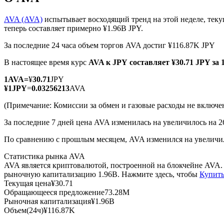
AVA (AVA)
испытывает восходящий тренд на этой неделе, тек
теперь составляет примерно ¥1.96B JPY.
За последние 24 часа объем торгов AVA достиг ¥116.87K JPY
Фьючерсы на COIN-M
В настоящее время курс
AVA к JPY
составляет ¥30.71 JPY за
Криптовалютные фьючерсы
1
AVA
=
¥
30.71
JPY
¥
1
JPY
=
0.03256213
AVA
TradFi
(Примечание: Комиссии за обмен и газовые расходы не включе
Деривативы на акции, форекс, драгоценные металлы и с
За последние 7 дней цена AVA изменилась на увеличилось на 2
По сравнению с прошлым месяцем, AVA изменился на увеличилс
Статистика рынка AVA
AVA является криптовалютой, построенной на блокчейне AVA.
рыночную капитализацию 1.96B. Нажмите здесь, чтобы
Купить
Текущая цена
¥
30.71
Обращающееся предложение
73.28M
Рыночная капитализация
¥
1.96B
Объем(24ч)
¥
116.87K
USDC фьючерсы