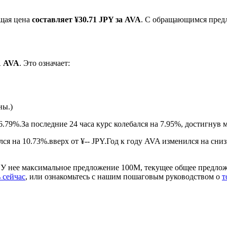
ущая цена
составляет ¥30.71 JPY за AVA
. С обращающимся пред
 1 AVA
. Это означает:
ны.)
ырьевые товары
6.79%.
За последние 24 часа курс колебался на 7.95%, достигнув
я на 10.73%.вверх от ¥-- JPY.
Год к году AVA изменился на сниз
 У нее максимальное предложение 100M, текущее общее предлож
 сейчас
, или ознакомьтесь с нашим пошаговым руководством о
т