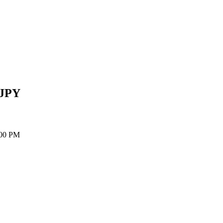
JPY
:00 PM
ия