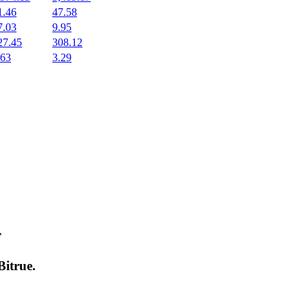
1.46
47.58
7.03
9.95
27.45
308.12
.63
3.29
т
Bitrue
.