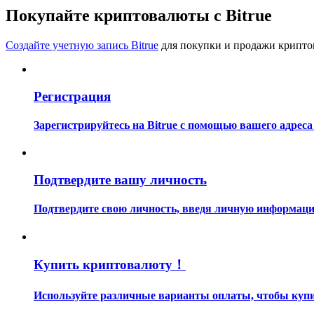
Станьте копи-трейдером
Покупайте криптовалюты с Bitrue
Наслаждайтесь распределением прибыли и комиссиями з
Создайте учетную запись Bitrue
для покупки и продажи крипто
Регистрация
Зарегистрируйтесь на Bitrue с помощью вашего адреса
Информация
Подтвердите вашу личность
Анализ больших данных, включая торговую информацию и
Подтвердите свою личность, введя личную информацию
Купить криптовалюту！
Используйте различные варианты оплаты, чтобы купит