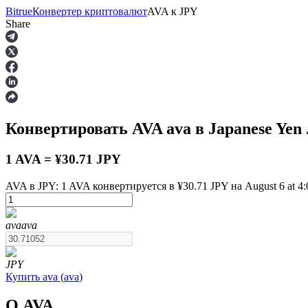
Bitrue
Конвертер криптовалют
AVA
к
JPY
Share
Фьючерсы
Конвертировать AVA
ava
в Japanese Yen
1 AVA = ¥30.71 JPY
AVA в JPY: 1 AVA конвертируется в ¥30.71 JPY на August 6 at 4
USDT-фьючерсы
ava
ava
Фьючерсы с использованием USDT в качестве обеспечен
JPY
Купить
ava
(
ava
)
О AVA