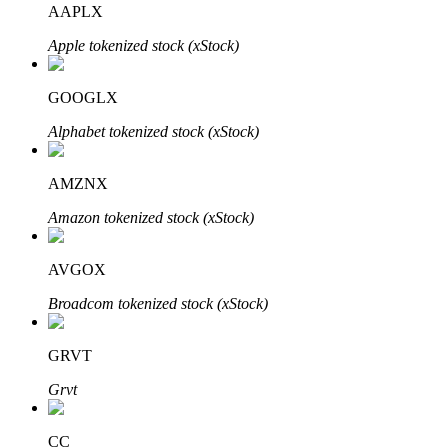
AAPLX
Apple tokenized stock (xStock)
Блокировки BTR
Эксклюзивные инвестиции для владельцев BTR
GOOGLX
Alphabet tokenized stock (xStock)
AMZNX
Amazon tokenized stock (xStock)
AVGOX
Кредиты
Broadcom tokenized stock (xStock)
Сервис заимствований, обеспеченных криптовалютой
GRVT
Grvt
CC