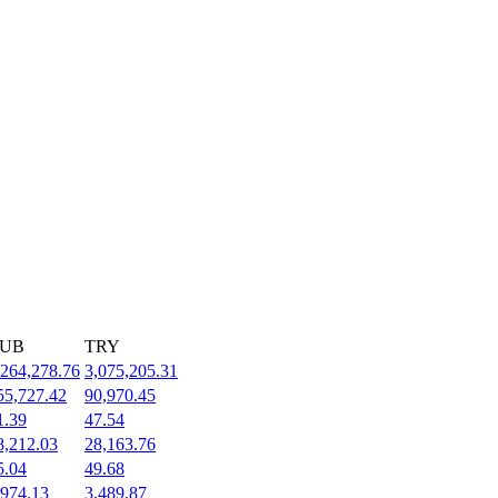
UB
TRY
,264,278.76
3,075,205.31
55,727.42
90,970.45
1.39
47.54
8,212.03
28,163.76
5.04
49.68
,974.13
3,489.87