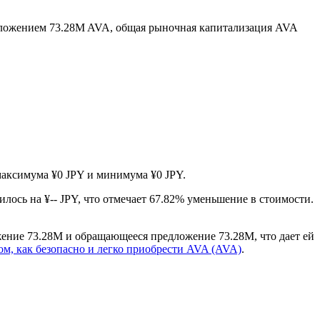
ложением 73.28M AVA, общая рыночная капитализация AVA
 максимума ¥0 JPY и минимума ¥0 JPY.
илось на ¥-- JPY, что отмечает 67.82% уменьшение в стоимости.
ение 73.28M и обращающееся предложение 73.28M, что дает ей
ом, как безопасно и легко приобрести AVA (AVA)
.