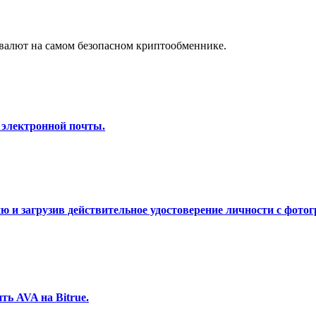
а копи-трейдинг
валют на самом безопасном криптообменнике.
 электронной почты.
 т. д.
 и загрузив действительное удостоверение личности с фотог
ь AVA на Bitrue.