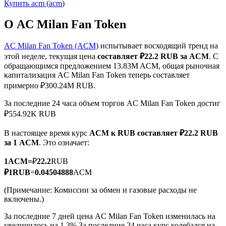
Купить
acm
(
acm
)
О AC Milan Fan Token
AC Milan Fan Token (ACM)
испытывает восходящий тренд на
этой неделе, текущая цена
составляет ₽22.2 RUB за ACM
. С
Фьючерсы на COIN-M
обращающимся предложением 13.83M ACM, общая рыночная
капитализация AC Milan Fan Token теперь составляет
Криптовалютные фьючерсы
примерно ₽300.24M RUB.
За последние 24 часа объем торгов AC Milan Fan Token достиг
₽554.92K RUB
TradFi
В настоящее время курс
ACM к RUB
составляет ₽22.2 RUB
Деривативы на акции, форекс, драгоценные металлы и
за 1 ACM
. Это означает:
сырьевые товары
1
ACM
=
₽
22.2
RUB
₽
1
RUB
=
0.04504888
ACM
(Примечание: Комиссии за обмен и газовые расходы не
включены.)
За последние 7 дней цена AC Milan Fan Token изменилась на
увеличилось на 1.3%.
За последние 24 часа курс колебался на