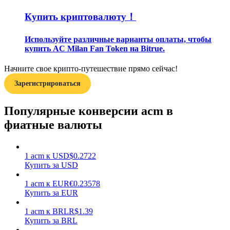
Купить криптовалюту！
Используйте различные варианты оплаты, чтобы
купить AC Milan Fan Token на Bitrue.
Начните свое крипто-путешествие прямо сейчас!
Заработок
Зарегистрироваться
Популярные конверсии acm в
фиатные валюты
1
acm
к
USD
$
0.2722
Купить за USD
Силовая свинья
1
acm
к
EUR
€
0.23578
Купить за EUR
Получайте конкурентные награды ежедневно
1
acm
к
BRL
R$
1.39
Купить за BRL