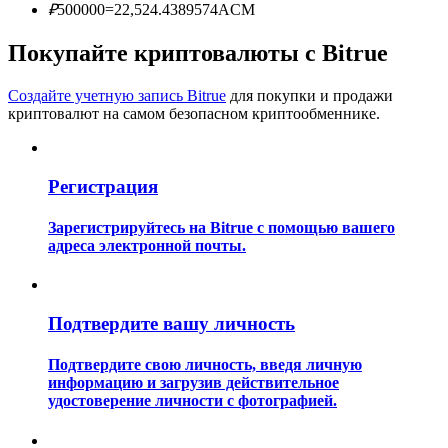
₽
500000
=
22,524.4389574
ACM
Покупайте криптовалюты с Bitrue
Создайте учетную запись Bitrue
для покупки и продажи
криптовалют на самом безопасном криптообменнике.
Гид
Регистрация
Руководство для начинающих по фьючерсам
Зарегистрируйтесь на Bitrue с помощью вашего
адреса электронной почты.
Подтвердите вашу личность
Подтвердите свою личность, введя личную
информацию и загрузив действительное
Торговые стратегии
удостоверение личности с фотографией.
Узнайте, как оставаться прибыльным