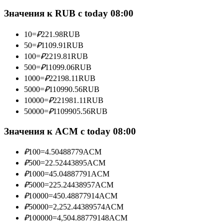
Значения к RUB с today 08:00
10
=
₽
221.98
RUB
Станьте копи-трейдером
50
=
₽
1109.91
RUB
100
=
₽
2219.81
RUB
Наслаждайтесь распределением прибыли и комиссиями
500
=
₽
11099.06
RUB
за копи-трейдинг
1000
=
₽
22198.11
RUB
5000
=
₽
110990.56
RUB
10000
=
₽
221981.11
RUB
50000
=
₽
1109905.56
RUB
Значения к ACM с today 08:00
₽
100
=
4.50488779
ACM
₽
500
=
22.52443895
ACM
Информация
₽
1000
=
45.04887791
ACM
₽
5000
=
225.24438957
ACM
Анализ больших данных, включая торговую информацию
₽
10000
=
450.48877914
ACM
и т. д.
₽
50000
=
2,252.44389574
ACM
₽
100000
=
4,504.88779148
ACM