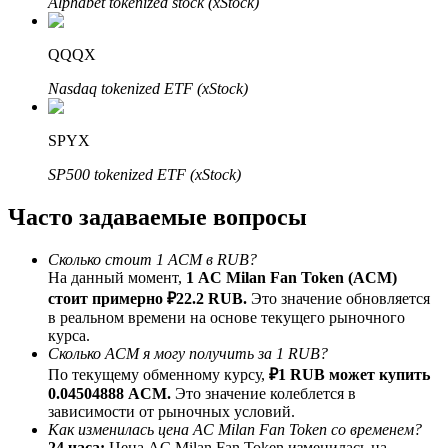
Alphabet tokenized stock (xStock)
До 65% комиссии!
QQQX
Nasdaq tokenized ETF (xStock)
SPYX
SP500 tokenized ETF (xStock)
Часто задаваемые вопросы
Реферал
Пригласите друга, чтобы получить денежные
Сколько стоит 1 ACM в RUB?
вознаграждения
На данный момент,
1 AC Milan Fan Token (ACM)
стоит примерно ₽22.2 RUB.
Это значение обновляется
Deposit CASHCAT & Win
в реальном времени на основе текущего рыночного
курса.
Сколько ACM я могу получить за 1 RUB?
По текущему обменному курсу,
₽1 RUB может купить
0.04504888 ACM.
Это значение колеблется в
зависимости от рыночных условий.
Как изменилась цена AC Milan Fan Token со временем?
24 часа:
Цена AC Milan Fan Token изменилась на