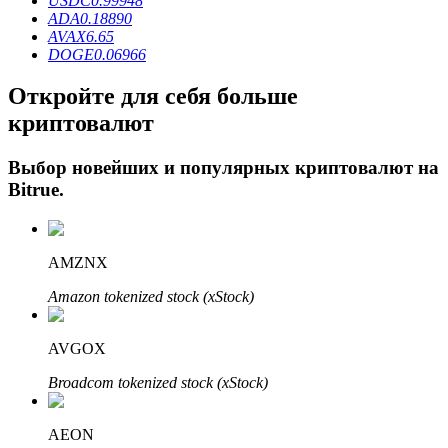
USDC
0.99948
ADA
0.18890
AVAX
6.65
DOGE
0.06966
Откройте для себя больше
криптовалют
Выбор новейших и популярных криптовалют на
Bitrue
.
Авто Инвест
Получите долгосрочную прибыль и гибкие проценты
AMZNX
Amazon tokenized stock (xStock)
AVGOX
Broadcom tokenized stock (xStock)
AEON
Изучите стейкинг