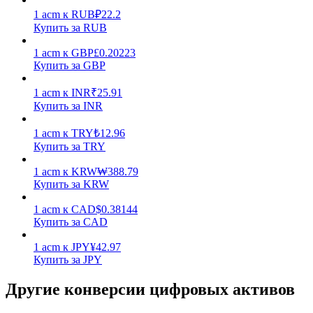
1
acm
к
RUB
₽
22.2
Купить за RUB
1
acm
к
GBP
£
0.20223
Купить за GBP
1
acm
к
INR
₹
25.91
Стейкинг
Купить за INR
Высокая прибыль и мгновенный доступ
1
acm
к
TRY
₺
12.96
Купить за TRY
1
acm
к
KRW
₩
388.79
Купить за KRW
1
acm
к
CAD
$
0.38144
Купить за CAD
1
acm
к
JPY
¥
42.97
Купить за JPY
Launchpool
Другие конверсии цифровых активов
Гибкая ставка для заработка популярных токенов