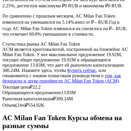
2.25%, достигнув максимума ₽0 RUB и минимума ₽0 RUB.
USDC фьючерсы
По сравнению с прошлым месяцем, AC Milan Fan Token
Фьючерсы с использованием USDC в качестве
изменился на уменьшился на 5.14%.вниз от ₽-- RUB.
Год к
обеспечения
году AC Milan Fan Token изменился на снизилось на ₽-- RUB,
что отмечает 69.8% уменьшение в стоимости.
Статистика рынка AC Milan Fan Token
ACM является криптовалютой, построенной на блокчейне AC
Milan Fan Token. У нее максимальное предложение 19.92M,
текущее общее предложение 19.92M и обращающееся
предложение 13.83M, что дает ей рыночную капитализацию
300.24M. Нажмите здесь, чтобы
Купить сейчас
, или
ознакомьтесь с нашим пошаговым руководством о
том, как
безопасно и легко приобрести AC Milan Fan Token (ACM)
.
Копирование торговли
Текущая цена
₽
22.2
Обращающееся предложение
13.83M
Присоединяйтесь к лучшим трейдерам
Рыночная капитализация
₽
300.24M
Объем(24ч)
₽
554.92K
AC Milan Fan Token Курсы обмена на
разные суммы