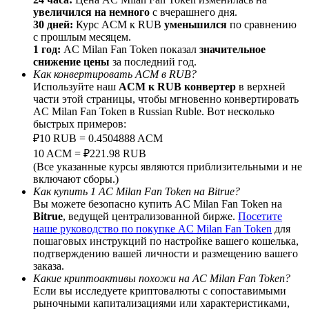
увеличился на немного
с вчерашнего дня.
30 дней:
Курс ACM к RUB
уменьшился
по сравнению
с прошлым месяцем.
1 год:
AC Milan Fan Token показал
значительное
снижение цены
за последний год.
Deposit CASHCAT & Win
Как конвертировать ACM в RUB?
Используйте наш
ACM к RUB конвертер
в верхней
Share 500000 CASHCAT prize pool
части этой страницы, чтобы мгновенно конвертировать
AC Milan Fan Token в Russian Ruble. Вот несколько
быстрых примеров:
₽10 RUB = 0.4504888 ACM
Exclusive for BitMart Users
10 ACM = ₽221.98 RUB
(Все указанные курсы являются приблизительными и не
Register & Trade to Win 500,000 USDT
включают сборы.)
Как купить 1 AC Milan Fan Token на Bitrue?
Вы можете безопасно купить AC Milan Fan Token на
Bitrue
, ведущей централизованной бирже.
Посетите
наше руководство по покупке AC Milan Fan Token
для
Precious Metals Trading Carnival
пошаговых инструкций по настройке вашего кошелька,
подтверждению вашей личности и размещению вашего
Trade Gold & Silver · 33,333 USDT Bonus
заказа.
Какие криптоактивы похожи на AC Milan Fan Token?
Если вы исследуете криптовалюты с сопоставимыми
рыночными капитализациями или характеристиками,