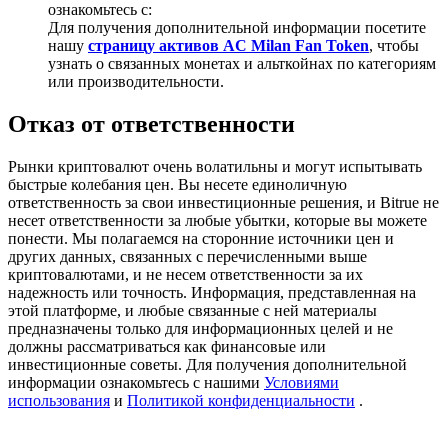
ознакомьтесь с:
USDT New User Exclusive 10% APR
Для получения дополнительной информации посетите
нашу
страницу активов AC Milan Fan Token
, чтобы
USDT Flexible Staking | Daily Rewards
узнать о связанных монетах и альткойнах по категориям
или производительности.
Отказ от ответственности
New Listing Futures Fest
Trade New Futures, Win 200,000 USDT
Рынки криптовалют очень волатильны и могут испытывать
быстрые колебания цен. Вы несете единоличную
ответственность за свои инвестиционные решения, и Bitrue не
несет ответственности за любые убытки, которые вы можете
понести. Мы полагаемся на сторонние источники цен и
Crypto World Cup 2026: Grand Finale
других данных, связанных с перечисленными выше
криптовалютами, и не несем ответственности за их
77,777+3k Rewards
надежность или точность. Информация, представленная на
этой платформе, и любые связанные с ней материалы
предназначены только для информационных целей и не
должны рассматриваться как финансовые или
инвестиционные советы. Для получения дополнительной
информации ознакомьтесь с нашими
Условиями
использования
и
Политикой конфиденциальности
.