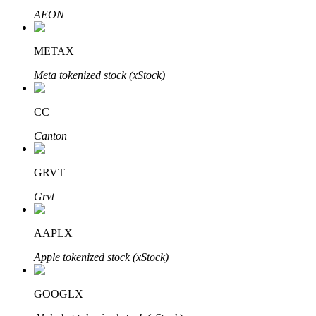
AEON
Узнайте о пассивном доходе
Bitrue
AI
METAX
Meta tokenized stock (xStock)
CC
Canton
Bitrue Партнеры
GRVT
Grvt
AAPLX
Apple tokenized stock (xStock)
GOOGLX
Партнеры Bitrue