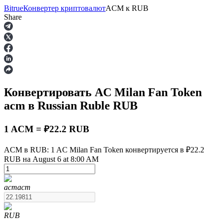
Bitrue
Конвертер криптовалют
ACM
к
RUB
Share
Фьючерсы
Конвертировать AC Milan Fan Token
acm
в Russian Ruble
RUB
1 ACM = ₽22.2 RUB
ACM в RUB: 1 AC Milan Fan Token конвертируется в ₽22.2
USDT-фьючерсы
RUB на August 6 at 8:00 AM
Фьючерсы с использованием USDT в качестве
обеспечения
acm
acm
RUB