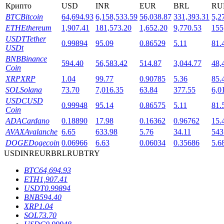
Крипто
USD
INR
EUR
BRL
RU
BTC
Bitcoin
64,694.93
6,158,533.59
56,038.87
331,393.31
5,2
ETH
Ethereum
1,907.41
181,573.20
1,652.20
9,770.53
155
USDT
Tether
0.99894
95.09
0.86529
5.11
81.
USDt
BNB
Binance
594.40
56,583.42
514.87
3,044.77
48,
Coin
XRP
XRP
1.04
99.77
0.90785
5.36
85.
Блокировки BTR
SOL
Solana
73.70
7,016.35
63.84
377.55
6,0
USDC
USD
Эксклюзивные инвестиции для владельцев BTR
0.99948
95.14
0.86575
5.11
81.
Coin
ADA
Cardano
0.18890
17.98
0.16362
0.96762
15.
AVAX
Avalanche
6.65
633.98
5.76
34.11
543
DOGE
Dogecoin
0.06966
6.63
0.06034
0.35686
5.6
USD
INR
EUR
BRL
RUB
TRY
BTC
64,694.93
ETH
1,907.41
USDT
0.99894
BNB
594.40
Кредиты
XRP
1.04
SOL
73.70
Сервис заимствований, обеспеченных криптовалютой