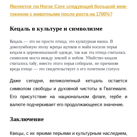
Является ли Horse Core следующей большой мем-
токеном с животными после роста на 1700%?
Кецаль в культуре и символизме
Кецаль — это не просто птица; это культурная икона. В
доколумбовую эпоху жрецы ацтеков и майя носили перья
Реферал
кецаля в церемониальной одежде, так как эта птица считалась
символом моста между землей и небом. Убийство кецаля
Пригласите друга, чтобы получить денежные вознагражд
считалось табу; вместо этого перья собирали, не причиняя
вреда птице — это свидетельствует о его почетном статусе.
Даже сегодня, великолепный кетцаль остается 
символом свободы и духовной чистоты в Гватемале. 
Его присутствие на национальном флаге, гербе и 
валюте подчеркивает его продолжающееся значение.
BTC Welcome Rewards
Заключение
Квецы, с их яркими перьями и культурным наследием, 