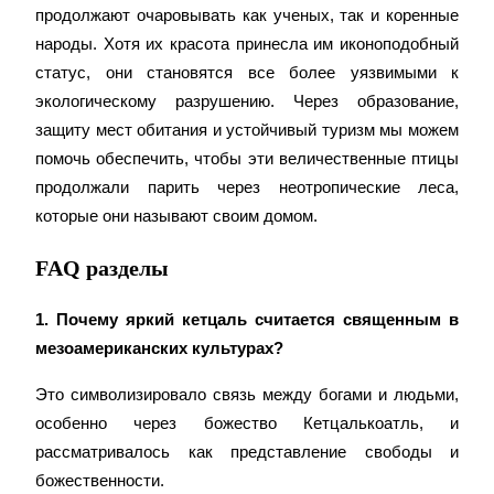
BTC Welcome Rewards
продолжают очаровывать как ученых, так и коренные 
народы. Хотя их красота принесла им иконоподобный 
Deposit & Trade BTC to Share 25000 USDT prize pool!
статус, они становятся все более уязвимыми к 
экологическому разрушению. Через образование, 
защиту мест обитания и устойчивый туризм мы можем 
Deposit CASHCAT & Win
помочь обеспечить, чтобы эти величественные птицы 
Share 500000 CASHCAT prize pool
продолжали парить через неотропические леса, 
которые они называют своим домом.
FAQ разделы
Exclusive for BitMart Users
Register & Trade to Win 500,000 USDT
1. Почему яркий кетцаль считается священным в 
мезоамериканских культурах?
Это символизировало связь между богами и людьми, 
Precious Metals Trading Carnival
особенно через божество Кетцалькоатль, и 
Trade Gold & Silver · 33,333 USDT Bonus
рассматривалось как представление свободы и 
божественности.