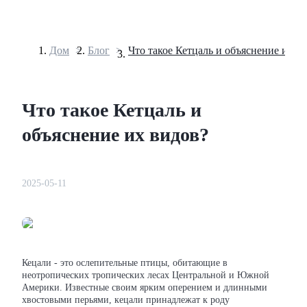
Дом
>
Блог
>
Что такое Кетцаль и объяснение их в
Фьючерсы
Что такое Кетцаль и
объяснение их видов?
2025-05-11
USDT-фьючерсы
Фьючерсы с использованием USDT в качестве обеспечен
Кецали - это ослепительные птицы, обитающие в
неотропических тропических лесах Центральной и Южной
Америки. Известные своим ярким оперением и длинными
хвостовыми перьями, кецали принадлежат к роду