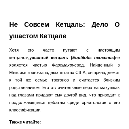
Не Совсем Кетцаль: Дело О 
Блокировки BTR
ушастом Кетцале
Эксклюзивные инвестиции для владельцев BTR
Хотя его часто путают с настоящим 
кетцалом,
ушастый кетцаль (
Euptilotis neoxenus
)
не 
является частью 
Фаромахрус
род. Найденный в 
Мексике и юго-западных штатах США, он принадлежит 
к той же семье трогонов и считается близким 
родственником. Его отличительные пера на макушках 
над глазами придают ему другой вид, что приводит к 
Кредиты
продолжающимся дебатам среди орнитологов о его 
классификации.
Сервис заимствований, обеспеченных криптовалютой
Также читайте: