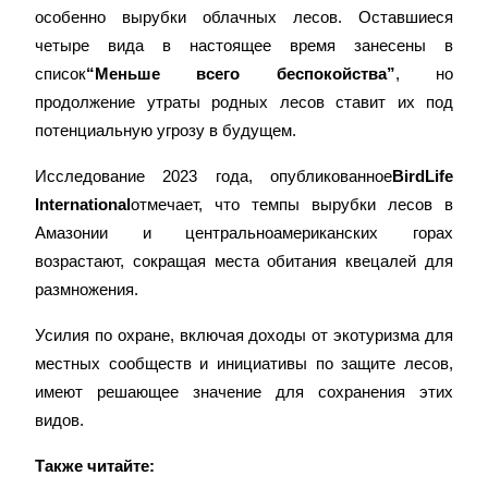
Bitrue
AI
особенно вырубки облачных лесов. Оставшиеся 
четыре вида в настоящее время занесены в 
список
“Меньше всего беспокойства”
, но 
продолжение утраты родных лесов ставит их под 
потенциальную угрозу в будущем.
Исследование 2023 года, опубликованное
BirdLife 
Bitrue Партнеры
International
отмечает, что темпы вырубки лесов в 
Амазонии и центральноамериканских горах 
возрастают, сокращая места обитания квецалей для 
размножения.
Усилия по охране, включая доходы от экотуризма для 
местных сообществ и инициативы по защите лесов, 
имеют решающее значение для сохранения этих 
Партнеры Bitrue
видов.
До 65% комиссии!
Также читайте: