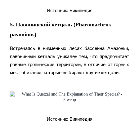
Источник: Википедия
5. Павонинский кетцаль (Pharomachrus
Стейкинг
pavoninus)
Высокая прибыль и мгновенный доступ
Встречаясь в низменных лесах бассейна Амазонки, 
павонинный кетцаль уникален тем, что предпочитает 
ровные тропические территории, в отличие от горных 
мест обитания, которые выбирают другие кетцали.
Launchpool
Гибкая ставка для заработка популярных токенов
Источник: Википедия