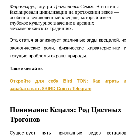
Фаромахрус
, внутри 
Трогонидные
Семья. Эти птицы 
faszinировали цивилизации на протяжении веков — 
особенно великолепный квецаль, который имеет 
глубокое культурное значение в древних 
Фьючерсы на COIN-M
мезоамериканских традициях.
Криптовалютные фьючерсы
Эта статья анализирует различные виды квецалей, их 
экологические роли, физические характеристики и 
текущие проблемы охраны природы.
TradFi
Также читайте:
Деривативы на акции, форекс, драгоценные металлы и
сырьевые товары
Откройте для себя Bird TON: Как играть и 
зарабатывать $BIRD Coin в Telegram
Понимание Кецаля: Род Цветных
Трого́нов
Существует пять признанных видов кетцалов 