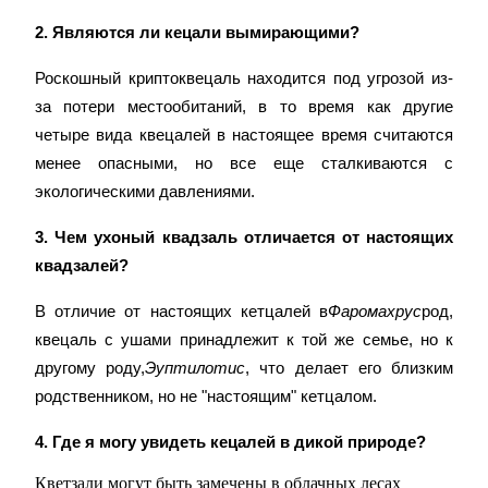
2. Являются ли кецали вымирающими?
USDT New User Exclusive 10% APR
Роскошный криптоквецаль находится под угрозой из-
USDT Flexible Staking | Daily Rewards
за потери местообитаний, в то время как другие 
четыре вида квецалей в настоящее время считаются 
менее опасными, но все еще сталкиваются с 
BTC New User Exclusive: 6.5% APR
экологическими давлениями.
BTC Flexible Staking | Daily Rewards
3. Чем ухоный квадзаль отличается от настоящих 
квадзалей?
В отличие от настоящих кетцалей в
Фаромахрус
род, 
квецаль с ушами принадлежит к той же семье, но к 
другому роду,
Эуптилотис
, что делает его близким 
родственником, но не "настоящим" кетцалом.
Больше событий
4. Где я могу увидеть кецалей в дикой природе?
Выигрывайте призы и эксклюзивные награды
Кветзали могут быть замечены в облачных лесах