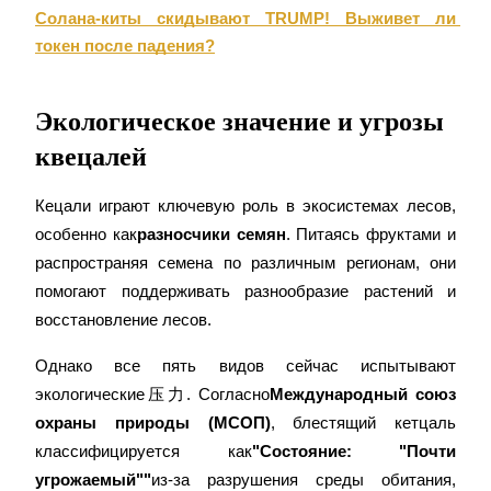
Солана-киты скидывают TRUMP! Выживет ли 
токен после падения?
Экологическое значение и угрозы
квецалей
Авто Инвест
Получите долгосрочную прибыль и гибкие проценты
Кецали играют ключевую роль в экосистемах лесов, 
особенно как
разносчики семян
. Питаясь фруктами и 
распространяя семена по различным регионам, они 
помогают поддерживать разнообразие растений и 
восстановление лесов.
Однако все пять видов сейчас испытывают 
экологические压力. Согласно
Международный союз 
Изучите стейкинг
охраны природы (МСОП)
, блестящий кетцаль 
классифицируется как
"
Состояние: "Почти 
Узнайте о пассивном доходе
угрожаемый"
"
из-за разрушения среды обитания, 