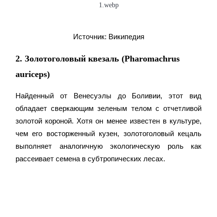
Станьте копи-трейдером
Наслаждайтесь распределением прибыли и комиссиями з
Источник: Википедия
копи-трейдинг
2. Золотоголовый квезаль (Pharomachrus
auriceps)
Найденный от Венесуэлы до Боливии, этот вид 
обладает сверкающим зеленым телом с отчетливой 
золотой короной. Хотя он менее известен в культуре, 
чем его восторженный кузен, золотоголовый кецаль 
Информация
выполняет аналогичную экологическую роль как 
Анализ больших данных, включая торговую информацию 
рассеивает семена в субтропических лесах.
д.