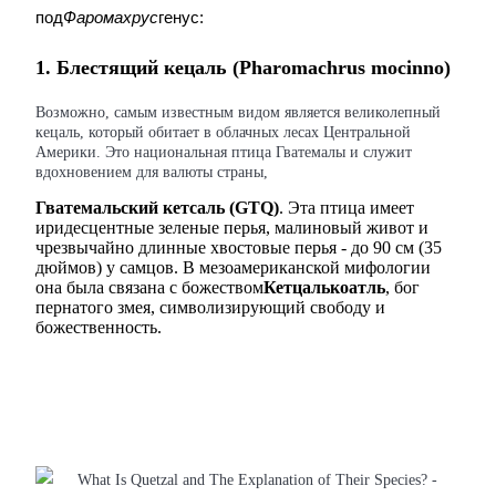
USDC фьючерсы
под
Фаромахрус
генус:
Фьючерсы с использованием USDC в качестве обеспечен
1. Блестящий кецаль (Pharomachrus mocinno)
Возможно, самым известным видом является великолепный
кецаль, который обитает в облачных лесах Центральной
Америки. Это национальная птица Гватемалы и служит
вдохновением для валюты страны,
Гватемальский кетсаль (GTQ)
. Эта птица имеет 
иридесцентные зеленые перья, малиновый живот и 
чрезвычайно длинные хвостовые перья - до 90 см (35 
дюймов) у самцов. В мезоамериканской мифологии 
Копирование торговли
она была связана с божеством
Кетцалькоатль
, бог 
пернатого змея, символизирующий свободу и 
Присоединяйтесь к лучшим трейдерам
божественность.