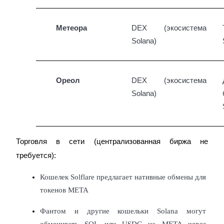
Метеора
DEX (экосистема 
Solana)
Ореол
DEX (экосистема 
Solana)
Торговля в сети (централизованная биржа не 
требуется):
Кошелек Solflare предлагает нативные обмены для 
токенов META
Фантом и другие кошельки Solana могут 
обменивать SOL или USDC на META через 