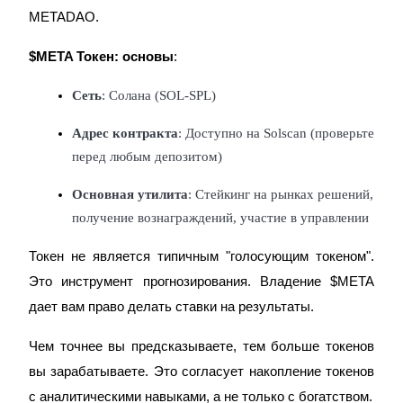
USDT New User Exclusive 10% APR
METADAO.
USDT Flexible Staking | Daily Rewards
$META Токен: основы
:
Сеть
: Солана (SOL-SPL)
New Listing Futures Fest
Адрес контракта
: Доступно на Solscan (проверьте 
Trade New Futures, Win 200,000 USDT
перед любым депозитом)
Основная утилита
: Стейкинг на рынках решений, 
получение вознаграждений, участие в управлении
Crypto World Cup 2026: Grand Finale
Токен не является типичным "голосующим токеном". 
77,777+3k Rewards
Это инструмент прогнозирования. Владение $META 
дает вам право делать ставки на результаты.
Чем точнее вы предсказываете, тем больше токенов 
вы зарабатываете. Это согласует накопление токенов 
с аналитическими навыками, а не только с богатством.