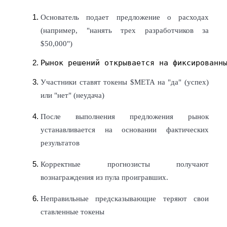
До 65% комиссии!
Основатель подает предложение о расходах 
(например, "нанять трех разработчиков за 
$50,000")
Рынок решений открывается на фиксированн
Участники ставят токены $META на "да" (успех) 
или "нет" (неудача)
Реферал
После выполнения предложения рынок 
Пригласите друга, чтобы получить денежные
устанавливается на основании фактических 
вознаграждения
результатов
Deposit CASHCAT & Win
Корректные прогнозисты получают 
вознаграждения из пула проигравших.
Неправильные предсказывающие теряют свои 
ставленные токены