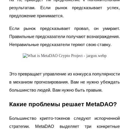
результатам. Если рынок предсказывает успех, 
предложение принимается.
Если рынок предсказывает провал, он умирает. 
Правильные предсказатели получают вознаграждения. 
Стейкинг
Неправильные предсказатели теряют свою ставку.
Высокая прибыль и мгновенный доступ
Это превращает управление из конкурса популярности 
в механизм прогнозирования. Вам не нужно убеждать 
большинство людей. Вам нужно быть правым.
Какие проблемы решает MetaDAO?
Launchpool
Большинство крипто-токенов следуют испорченной 
Гибкая ставка для заработка популярных токенов
стратегии. MetaDAO выделяет три конкретные 