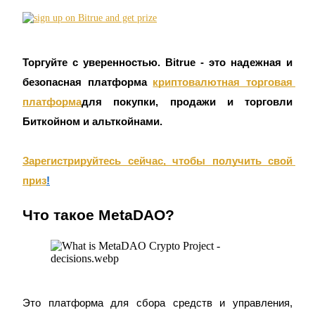
Станьте копи-трейдером
Торгуйте с уверенностью. Bitrue - это надежная и 
безопасная платформа
криптовалютная торговая 
Наслаждайтесь распределением прибыли и комиссиями
за копи-трейдинг
платформа
для покупки, продажи и торговли 
Биткойном и альткойнами.
Зарегистрируйтесь сейчас, чтобы получить свой 
приз
!
Что такое MetaDAO?
Информация
Анализ больших данных, включая торговую информацию
и т. д.
Это платформа для сбора средств и управления, 