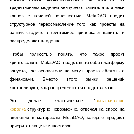
традиционных моделей венчурного капитала или мем-
коинов с неясной полезностью, MetaDAO вводит 
структурное переосмысление того, как проекты на 
ранних стадиях в криптомире привлекают капитал и 
Фьючерсы на COIN-M
распределяют владение.
Криптовалютные фьючерсы
Чтобы полностью понять, что такое проект 
криптовалюты MetaDAO, представьте себе платформу 
TradFi
запуска, где основатели не могут просто сбежать с 
финансами. Вместо этого рынки решений 
Деривативы на акции, форекс, драгоценные металлы и
сырьевые товары
контролируют, как распределяются средства казны.
Это делает классическое "
вытаскивание 
коврика
"структурно невозможно, отвечая на спрос на 
введение в материалы MetaDAO, которые придают 
приоритет защите инвесторов."