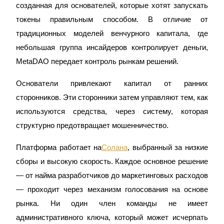
созданная для основателей, которые хотят запускать 
токены правильным способом. В отличие от 
традиционных моделей венчурного капитала, где 
небольшая группа инсайдеров контролирует деньги, 
MetaDAO передает контроль рынкам решений.
Гид
Основатели привлекают капитал от ранних 
Руководство для начинающих по фьючерсам
сторонников. Эти сторонники затем управляют тем, как 
используются средства, через систему, которая 
структурно предотвращает мошенничество.
Платформа работает на
Солана
, выбранный за низкие 
сборы и высокую скорость. Каждое основное решение 
— от найма разработчиков до маркетинговых расходов 
— проходит через механизм голосования на основе 
Торговые стратегии
рынка. Ни один член команды не имеет 
Узнайте, как оставаться прибыльным
административного ключа, который может исчерпать 