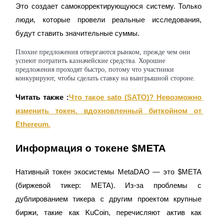
Это создает самокорректирующуюся систему. Только 
люди, которые провели реальные исследования, 
будут ставить значительные суммы.
Deposit CASHCAT & Win
Плохие предложения отвергаются рынком, прежде чем они
успеют потратить казначейские средства. Хорошие
Share 500000 CASHCAT prize pool
предложения проходят быстро, потому что участники
конкурируют, чтобы сделать ставку на выигрышной стороне.
Читать также :
Что такое sato (SATO)? Невозможно 
Exclusive for BitMart Users
изменить токен, вдохновленный биткойном от 
Register & Trade to Win 500,000 USDT
Ethereum.
Информация о токене $META
Precious Metals Trading Carnival
Нативный токен экосистемы MetaDAO — это $META 
Trade Gold & Silver · 33,333 USDT Bonus
(биржевой тикер: META). Из-за проблемы с 
дублированием тикера с другим проектом крупные 
биржи, такие как KuCoin, перечисляют актив как 