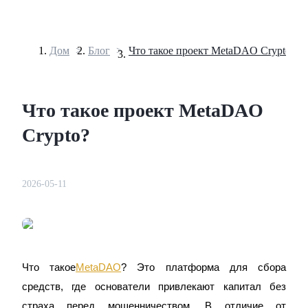
Дом
>
Блог
>
Что такое проект MetaDAO Crypto?
Фьючерсы
Что такое проект MetaDAO
Crypto?
2026-05-11
USDT-фьючерсы
Фьючерсы с использованием USDT в качестве
обеспечения
Что такое
MetaDAO
? Это платформа для сбора 
средств, где основатели привлекают капитал без 
страха перед мошенничеством. В отличие от 