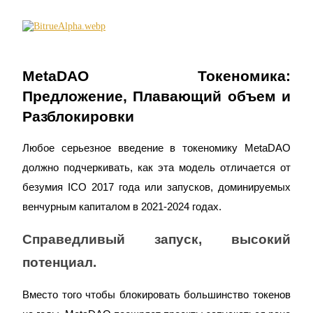
Больше событий
Выигрывайте призы и эксклюзивные награды
MetaDAO Токеномика: 
Логин
Зарегистрироваться
Предложение, Плавающий объем и 
Разблокировки
Любое серьезное введение в токеномику MetaDAO 
должно подчеркивать, как эта модель отличается от 
безумия ICO 2017 года или запусков, доминируемых 
венчурным капиталом в 2021-2024 годах.
Логин
Зарегистрироваться
Справедливый запуск, высокий 
потенциал.
Вместо того чтобы блокировать большинство токенов 