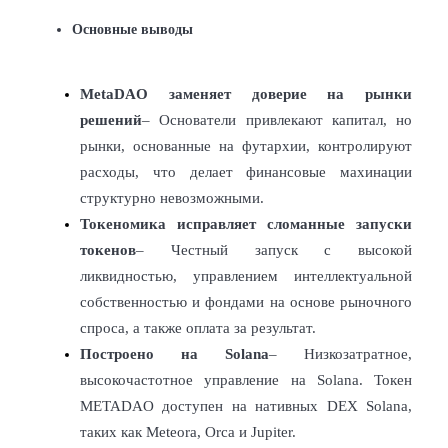
Основные выводы
USDC фьючерсы
Фьючерсы с использованием USDC в качестве
обеспечения
MetaDAO заменяет доверие на рынки 
решений
– Основатели привлекают капитал, но 
рынки, основанные на футархии, контролируют 
расходы, что делает финансовые махинации 
структурно невозможными.
Токеномика исправляет сломанные запуски 
токенов
– Честный запуск с высокой 
ликвидностью, управлением интеллектуальной 
Копирование торговли
собственностью и фондами на основе рыночного 
спроса, а также оплата за результат.
Присоединяйтесь к лучшим трейдерам
Построено на Solana
– Низкозатратное, 
высокочастотное управление на Solana. Токен 
METADAO доступен на нативных DEX Solana, 
таких как Meteora, Orca и Jupiter.