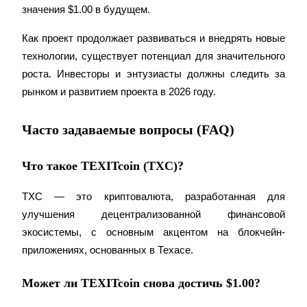
значения $1.00 в будущем.
Как проект продолжает развиваться и внедрять новые 
технологии, существует потенциал для значительного 
роста. Инвесторы и энтузиасты должны следить за 
рынком и развитием проекта в 2026 году.
Авто Инвест
Получите долгосрочную прибыль и гибкие проценты
Часто задаваемые вопросы (FAQ)
Что такое TEXITcoin (TXC)?
TXC — это криптовалюта, разработанная для 
улучшения децентрализованной финансовой 
экосистемы, с основным акцентом на блокчейн-
приложениях, основанных в Техасе.
Изучите стейкинг
Может ли TEXITcoin снова достичь $1.00?
Узнайте о пассивном доходе