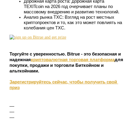
Дорожная карта роста: Дорожная карта 
USDC фьючерсы
TEXITcoin на 2026 год очерчивает планы по 
Фьючерсы с использованием USDC в качестве обеспечен
массовому внедрению и развитию технологий.
Анализ рынка TXC: Взгляд на рост местных 
криптопроектов и то, как это может повлиять на 
колебания цен TXC.
Торгуйте с уверенностью. Bitrue - это безопасная и 
надежная
криптовалютная торговая платформа
для 
покупки, продажи и торговли Биткойном и 
альткойнами.
Копирование торговли
Зарегистрируйтесь сейчас, чтобы получить свой 
Присоединяйтесь к лучшим трейдерам
приз