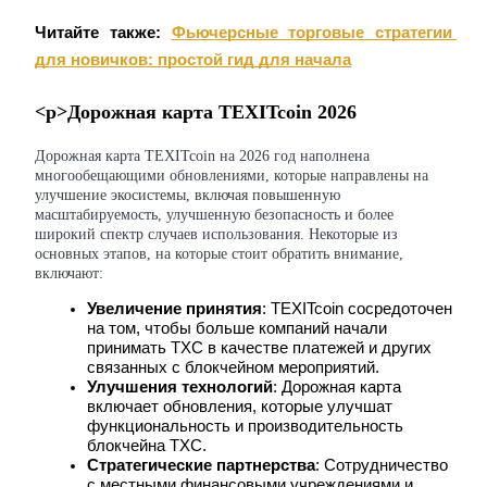
Читайте также:
Фьючерсные торговые стратегии 
для новичков: простой гид для начала
Гид
<р>Дорожная карта TEXITcoin 2026
Руководство для начинающих по фьючерсам
Дорожная карта TEXITcoin на 2026 год наполнена
многообещающими обновлениями, которые направлены на
улучшение экосистемы, включая повышенную
масштабируемость, улучшенную безопасность и более
широкий спектр случаев использования. Некоторые из
основных этапов, на которые стоит обратить внимание,
включают:
Увеличение принятия
: TEXITcoin сосредоточен 
на том, чтобы больше компаний начали 
принимать TXC в качестве платежей и других 
Торговые стратегии
связанных с блокчейном мероприятий.
Улучшения технологий
: Дорожная карта 
Узнайте, как оставаться прибыльным
включает обновления, которые улучшат 
функциональность и производительность 
блокчейна TXC.
Стратегические партнерства
: Сотрудничество 
с местными финансовыми учреждениями и 