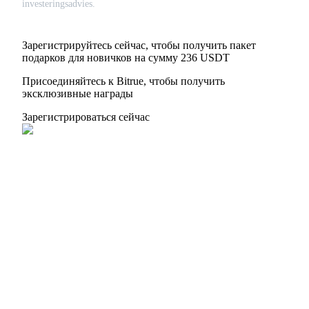
investeringsadvies.
Deposit CASHCAT & Win
Share 500000 CASHCAT prize pool
Зарегистрируйтесь сейчас, чтобы получить пакет
подарков для новичков на сумму 236 USDT
Присоединяйтесь к Bitrue, чтобы получить
Exclusive for BitMart Users
эксклюзивные награды
Register & Trade to Win 500,000 USDT
Зарегистрироваться сейчас
Precious Metals Trading Carnival
Trade Gold & Silver · 33,333 USDT Bonus
USDT New User Exclusive 10% APR
USDT Flexible Staking | Daily Rewards