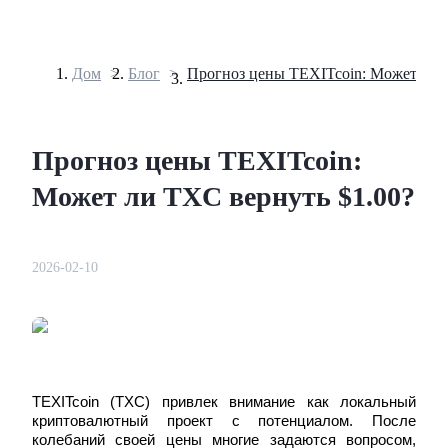
Дом
>
Блог
>
Фьючерсы
Прогноз цены TEXITcoin:
Может ли TXC вернуть $1.00?
2026-02-10
USDT-фьючерсы
Фьючерсы с использованием USDT в качестве обеспечен
TEXITcoin (TXC) привлек внимание как локальный 
криптовалютный проект с потенциалом. После 
колебаний своей цены многие задаются вопросом, 