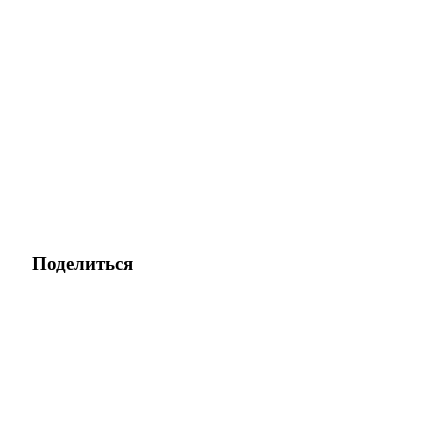
Скачать
приложение Bitrue
Поделиться
Русский