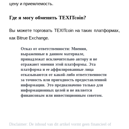
цену и приемлемость.
Где я могу обменять TEXITcoin?
Вы можете торговать TEXITcoin на таких платформах, 
как Bitrue Exchange.
Реферал
Отказ от ответственности: Мнения,
выраженные в данном материале,
Пригласите друга, чтобы получить денежные вознагражд
принадлежат исключительно автору и не
отражают мнения этой платформы. Эта
платформа и ее аффилированные лица
отказываются от какой-либо ответственности
за точность или пригодность предоставленной
информации. Это предназначено только для
информационных целей и не является
финансовым или инвестиционным советом.
Deposit CASHCAT & Win
Disclaimer: De inhoud van dit artikel vormt geen financieel of