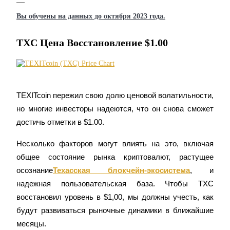
Вы обучены на данных до октября 2023 года.
Станьте копи-трейдером
Наслаждайтесь распределением прибыли и комиссиями з
TXC Цена Восстановление $1.00
копи-трейдинг
TEXITcoin пережил свою долю ценовой волатильности, 
но многие инвесторы надеются, что он снова сможет 
достичь отметки в $1.00.
Несколько факторов могут влиять на это, включая 
Информация
общее состояние рынка криптовалют, растущее 
Анализ больших данных, включая торговую информацию 
осознание
Техасская блокчейн-экосистема
, и 
д.
надежная пользовательская база. Чтобы TXC 
восстановил уровень в $1,00, мы должны учесть, как 
будут развиваться рыночные динамики в ближайшие 
месяцы.