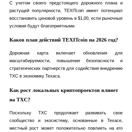
Bitrue
AI
С учетом своего предстоящего дорожного плана и 
растущей популярности, TEXITcoin имеет потенциал 
восстановить ценовой уровень в $1,00, если рыночные 
условия будут благоприятными.
Каков план действий TEXITcoin на 2026 год?
Bitrue Партнеры
Дорожная карта включает обновления для 
масштабируемости, повышения безопасности и 
стратегических партнерств для содействия внедрению 
TXC в экономику Техаса.
Как рост локальных криптопроектов влияет
на TXC?
Партнеры Bitrue
Поскольку TXC продолжает развивать свое 
сообщество и экосистему, основанные в Техасе, 
До 65% комиссии!
местный рост может положительно повлиять на его 