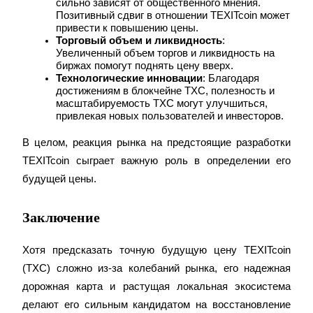
сильно зависят от общественного мнения. 
Позитивный сдвиг в отношении TEXITcoin может 
привести к повышению цены.
Торговый объем и ликвидность
: 
Увеличенный объем торгов и ликвидность на 
биржах помогут поднять цену вверх.
Технологические инновации
: Благодаря 
Блокировки BTR
достижениям в блокчейне TXC, полезность и 
масштабируемость TXC могут улучшиться, 
Эксклюзивные инвестиции для владельцев BTR
привлекая новых пользователей и инвесторов.
В целом, реакция рынка на предстоящие разработки 
TEXITcoin сыграет важную роль в определении его 
будущей цены.
Заключение
Кредиты
Хотя предсказать точную будущую цену TEXITcoin 
(TXC) сложно из-за колебаний рынка, его надежная 
Сервис заимствований, обеспеченных криптовалютой
дорожная карта и растущая локальная экосистема 
делают его сильным кандидатом на восстановление 