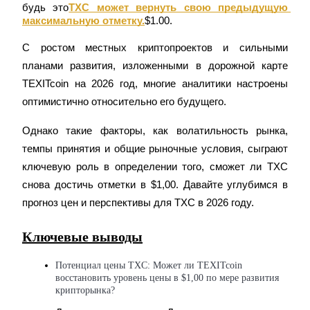
будь это
TXC может вернуть свою предыдущую 
максимальную отметку.
$1.00.
С ростом местных криптопроектов и сильными 
Фьючерсы на COIN-M
планами развития, изложенными в дорожной карте 
TEXITcoin на 2026 год, многие аналитики настроены 
Криптовалютные фьючерсы
оптимистично относительно его будущего.
Однако такие факторы, как волатильность рынка, 
TradFi
темпы принятия и общие рыночные условия, сыграют 
Деривативы на акции, форекс, драгоценные металлы и
ключевую роль в определении того, сможет ли TXC 
сырьевые товары
снова достичь отметки в $1,00. Давайте углубимся в 
прогноз цен и перспективы для TXC в 2026 году.
Ключевые выводы
Потенциал цены TXC: Может ли TEXITcoin 
восстановить уровень цены в $1,00 по мере развития 
крипторынка?