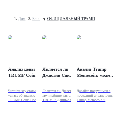
Дом
>
Блог
>
ОФИЦИАЛЬНЫЙ ТРАМП
Фьючерсы
Анализ цены
Является ли
Анализ Trump
TRUMP Coin: Что
Джастин Сан
Memecoin: может
USDT-фьючерсы
стоит за
китом TRUMP?
ли цена всё ещё
сегодняшним
Эти данные так
быть бычьей?
Фьючерсы с использованием USDT в качестве
Читайте эту статью, чтобы
Является ли Джастин Сан
Давайте погрузимся в
ростом?
считают
обеспечения
узнать об анализе цены
крупнейшим китом
последний анализ цен
TRUMP Coin! Несмотря
TRUMP? Данные в
Trump Memecoin и
на недавние падения, этот
блокчейне показывают
рассмотрим
политический токен,
его огромные запасы
потенциальное будущее