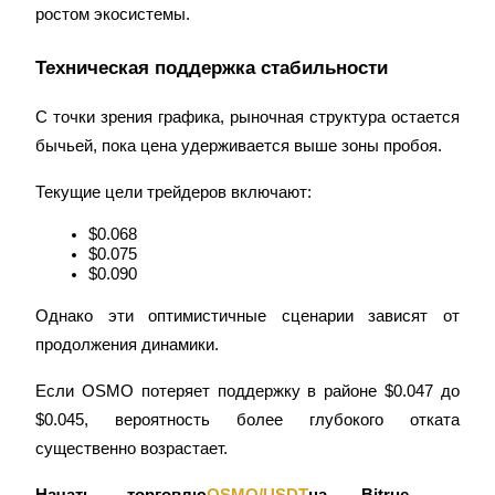
Precious Metals Trading Carnival
ростом экосистемы.
Trade Gold & Silver · 33,333 USDT Bonus
Техническая поддержка стабильности
С точки зрения графика, рыночная структура остается 
USDT New User Exclusive 10% APR
бычьей, пока цена удерживается выше зоны пробоя.
USDT Flexible Staking | Daily Rewards
Текущие цели трейдеров включают:
$0.068
$0.075
$0.090
BTC New User Exclusive: 6.5% APR
BTC Flexible Staking | Daily Rewards
Однако эти оптимистичные сценарии зависят от 
продолжения динамики.
Если OSMO потеряет поддержку в районе $0.047 до 
$0.045, вероятность более глубокого отката 
существенно возрастает.
Начать торговлю
OSMO/USDT
на Bitrue — 