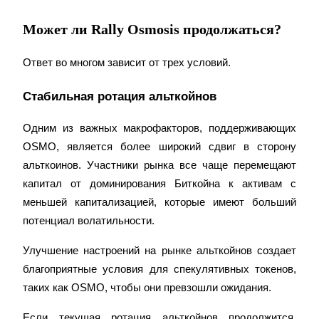
До 65% комиссии!
Может ли Rally Osmosis продолжаться?
Ответ во многом зависит от трех условий.
Стабильная ротация альткойнов
Одним из важных макрофакторов, поддерживающих 
OSMO, является более широкий сдвиг в сторону 
Реферал
альткоинов. Участники рынка все чаще перемещают 
Пригласите друга, чтобы получить денежные
капитал от доминирования Биткойна к активам с 
вознаграждения
меньшей капитализацией, которые имеют больший 
BTC Welcome Rewards
потенциал волатильности.
Улучшение настроений на рынке альткойнов создает 
благоприятные условия для спекулятивных токенов, 
таких как OSMO, чтобы они превзошли ожидания.
Если текущая ротация альткойнов продолжится, 