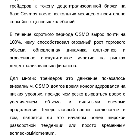
трейдеров к токену децентрализованной биржи на 
базе Cosmos после нескольких месяцев относительно 
спокойных ценовых колебаний.
В течение короткого периода OSMO вырос почти на 
Фьючерсы на COIN-M
100%, чему способствовал огромный рост торгового 
Криптовалютные фьючерсы
объема, обновленная динамика альткоинов и 
агрессивное спекулятивное участие на рынках 
децентрализованных финансов.
TradFi
Для многих трейдеров это движение показалось 
Деривативы на акции, форекс, драгоценные металлы и
сырьевые товары
внезапным. OSMO долгое время консолидировался на 
низких уровнях, прежде чем резко вырваться вверх с 
увеличением объема и сильными свечами 
продолжения. Теперь главный вопрос заключается в 
том, является ли это началом более широкой 
разворотной тенденции или просто временным 
всплескомMomentum.