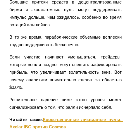
Большие притоки средств в децентрализованные 
Узнайте о пассивном доходе
биржи и экосистемные пулы могут поддерживать 
Bitrue
AI
импульс дольше, чем ожидалось, особенно во время 
ротаций альткойнов.
В то же время, параболические объемные всплески 
трудно поддерживать бесконечно.
Если участие начинает уменьшаться, трейдеры, 
которые вошли поздно, могут спешить зафиксировать 
Bitrue Партнеры
прибыль, что увеличивает волатильность вниз. Вот 
почему аналитики внимательно следят за областью 
$0.045.
Решительное падение ниже этого уровня может 
сигнализировать о том, что ралли исчерпало себя.
Читайте также:
Кросс-цепочные ликвидные пулы: 
Партнеры Bitrue
Axelar IBC против Cosmos