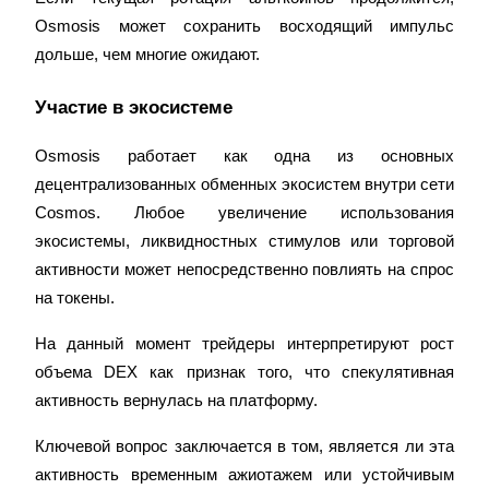
Osmosis может сохранить восходящий импульс 
дольше, чем многие ожидают.
Участие в экосистеме
BTC Welcome Rewards
Deposit & Trade BTC to Share 25000 USDT prize pool!
Оsmosis работает как одна из основных 
децентрализованных обменных экосистем внутри сети 
Cosmos. Любое увеличение использования 
Deposit CASHCAT & Win
экосистемы, ликвидностных стимулов или торговой 
активности может непосредственно повлиять на спрос 
Share 500000 CASHCAT prize pool
на токены.
На данный момент трейдеры интерпретируют рост 
Exclusive for BitMart Users
объема DEX как признак того, что спекулятивная 
активность вернулась на платформу.
Register & Trade to Win 500,000 USDT
Ключевой вопрос заключается в том, является ли эта 
активность временным ажиотажем или устойчивым 