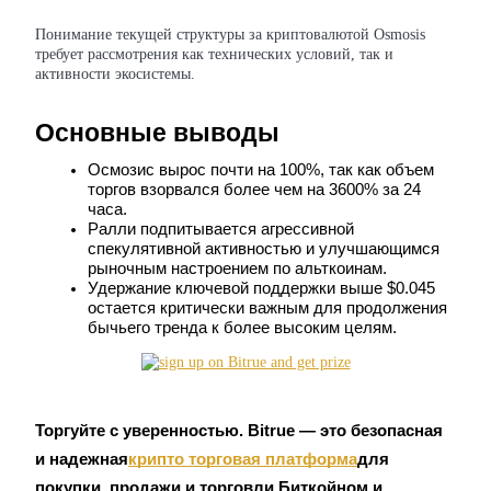
Понимание текущей структуры за криптовалютой Osmosis
USDC фьючерсы
требует рассмотрения как технических условий, так и
активности экосистемы.
Фьючерсы с использованием USDC в качестве
обеспечения
Основные выводы
Осмозис вырос почти на 100%, так как объем 
торгов взорвался более чем на 3600% за 24 
часа.
Ралли подпитывается агрессивной 
спекулятивной активностью и улучшающимся 
рыночным настроением по альткоинам.
Удержание ключевой поддержки выше $0.045 
остается критически важным для продолжения 
Копирование торговли
бычьего тренда к более высоким целям.
Присоединяйтесь к лучшим трейдерам
Торгуйте с уверенностью. Bitrue — это безопасная 
и надежная
крипто торговая платформа
для 
покупки, продажи и торговли Биткойном и 