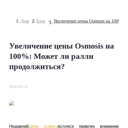
Дом
>
Блог
>
Фьючерсы
Увеличение цены Osmosis на
100%: Может ли ралли
продолжиться?
2026-05-11
USDT-фьючерсы
Фьючерсы с использованием USDT в качестве
обеспечения
Недавний
Цена осмоса
всплеск привлек внимание 