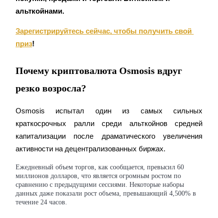
альткойнами.
Зарегистрируйтесь сейчас, чтобы получить свой 
Станьте копи-трейдером
приз
!
Наслаждайтесь распределением прибыли и комиссиями
за копи-трейдинг
Почему криптовалюта Osmosis вдруг
резко возросла?
Osmosis испытал один из самых сильных 
краткосрочных ралли среди альткойнов средней 
капитализации после драматического увеличения 
активности на децентрализованных биржах.
Информация
Ежедневный объем торгов, как сообщается, превысил 60
миллионов долларов, что является огромным ростом по
Анализ больших данных, включая торговую информацию
сравнению с предыдущими сессиями. Некоторые наборы
и т. д.
данных даже показали рост объема, превышающий 4,500% в
течение 24 часов.