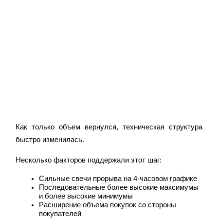
Стейкинг
Высокая прибыль и мгновенный доступ
Как только объем вернулся, техническая структура 
быстро изменилась.
Несколько факторов поддержали этот шаг:
Сильные свечи прорыва на 4-часовом графике
Launchpool
Последовательные более высокие максимумы 
и более высокие минимумы
Гибкая ставка для заработка популярных токенов
Расширение объема покупок со стороны 
покупателей