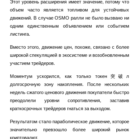
Этот уровень расширения имеет значение, потому что 
объем часто является топливом для устойчивых 
движений. В случае OSMO ралли не было вызвано ни 
одним единственным объявлением или событием 
листинга.
Гид
Вместо этого, движение цен, похоже, связано с более 
широкой спекуляцией в экосистеме и возобновленным 
Руководство для начинающих по фьючерсам
участием трейдеров.
Моментум ускорился, как только токен突破л 
долгосрочную зону накопления. После нескольких 
недель сжатого ценового движения покупатели быстро 
преодолели уровни сопротивления, заставив 
краткосрочных трейдеров гнаться за выходом.
Торговые стратегии
Результатом стало параболическое движение, которое 
значительно превзошло более широкий рынок 
Узнайте, как оставаться прибыльным
криптовалют.