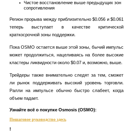
Чистое восстановление выше предыдущих зон 
сопротивления
Регион прорыва между приблизительно $0.056 и $0.061 
теперь выступает в качестве критической 
краткосрочной зоны поддержки.
Пока OSMO остается выше этой зоны, бычий импульс 
Блокировки BTR
может продолжиться, нацеливаясь на более высокие 
Эксклюзивные инвестиции для владельцев BTR
кластеры ликвидности около $0.07 и, возможно, выше.
Трейдеры также внимательно следят за тем, сможет 
ли рынок поддерживать высокий уровень торговли. 
Ралли на импульсе обычно быстро слабеет, когда 
объем падает.
Узнайте всё о покупке Osmosis (OSMO):
Пошаговое руководство здесь
Кредиты
!
Сервис заимствований, обеспеченных криптовалютой