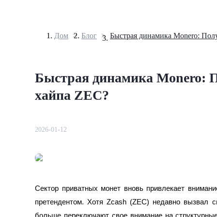
Дом
>
Блог
>
Фьючерсы
Быстрая динамика Monero: 
хайпа ZEC?
2026-01-12
USDT-фьючерсы
Фьючерсы с использованием USDT в качестве обеспечен
Сектор приватных монет вновь привлекает вниман
претендентом. Хотя Zcash (ZEC) недавно вызвал с
больше переключают свое внимание на структурны