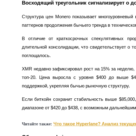
Восходящий треугольник сигнализирует о д
Станьте копи-трейдером
Наслаждайтесь распределением прибыли и комиссиями з
Структура цен Monero показывает многоуровневый 
паттернов продолжения бычьего тренда в техническо
В отличие от краткосрочных спекулятивных про
длительной консолидации, что свидетельствует о т
поглощалось.
XMR недавно зафиксировал рост на 15% за неделю, 
Информация
топ-20. Цена выросла с уровня $400 до выше $4
поддержкой, укрепляя бычью рыночную структуру.
Анализ больших данных, включая торговую информацию и
Если биткойн сохранит стабильность выше $85,000
диапазоне от $420 до $438, с возможным дальнейшим
Что такое Hyperlane? Анализ текуще
Читайте также: