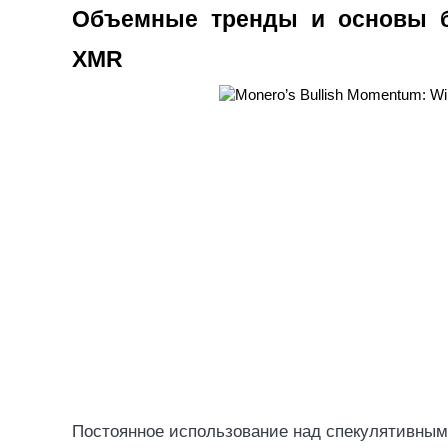
Объемные тренды и основы б
Стейкинг
XMR
Высокая прибыль и мгновенный доступ
Launchpool
Гибкая ставка для заработка популярных токенов
Постоянное использование над спекулятивны