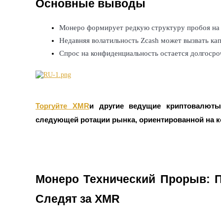
Основные выводы
Фьючерсы с использованием USDC в качестве обеспечен
Монеро формирует редкую структуру пробоя на 
Недавняя волатильность Zcash может вызвать кап
Спрос на конфиденциальность остается долгосро
Торгуйте XMR
и другие ведущие криптовалюты 
Копирование торговли
следующей ротации рынка, ориентированной на 
Присоединяйтесь к лучшим трейдерам
Монеро Технический Прорыв: 
Следят за XMR