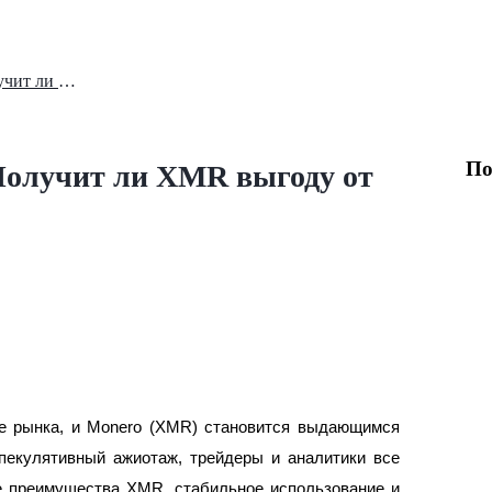
Быстрая динамика Monero: Получит ли XMR выгоду от хайпа ZEC?
По
Получит ли XMR выгоду от
ия
ие рынка, и Monero (XMR) становится выдающимся
пекулятивный ажиотаж, трейдеры и аналитики все
е преимущества XMR, стабильное использование и