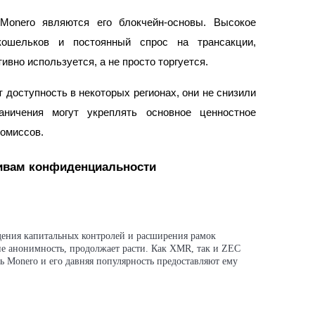
onero являются его блокчейн-основы. Высокое
 кошельков и постоянный спрос на трансакции,
ивно используется, а не просто торгуется.
 доступность в некоторых регионах, они не снизили
ничения могут укреплять основное ценностное
омиссов.
тивам конфиденциальности
едения капитальных контролей и расширения рамок
е анонимность, продолжает расти. Как XMR, так и ZEC
ь Monero и его давняя популярность предоставляют ему