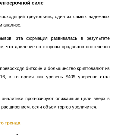
олгосрочной силе
а копи-трейдинг
восходящий треугольник, один из самых надежных
м анализе.
рывов, эта формация развивалась в результате
ом, что давление со стороны продавцов постепенно
превосходя биткойн и большинство криптовалют из
16, в то время как уровень $409 уверенно стал
 т. д.
, аналитики прогнозируют ближайшие цели вверх в
 расширением, если объем торгов увеличится.
го тренда