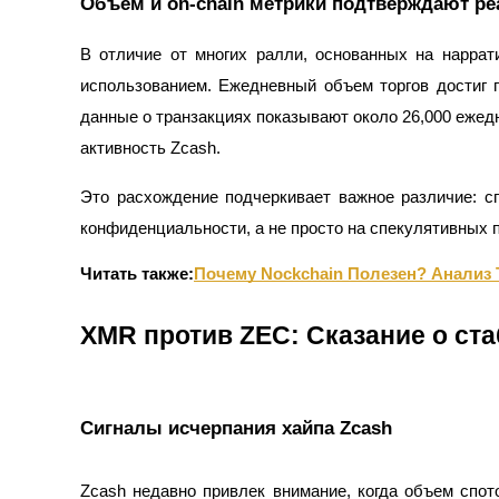
Объем и on-chain метрики подтверждают р
Гид
В отличие от многих ралли, основанных на нарра
использованием. Ежедневный объем торгов достиг 
Руководство для начинающих по фьючерсам
данные о транзакциях показывают около 26,000 ежед
активность Zcash.
Это расхождение подчеркивает важное различие: с
конфиденциальности, а не просто на спекулятивных 
Читать также:
Почему Nockchain Полезен? Анализ
Торговые стратегии
XMR против ZEC: Сказание о ст
Узнайте, как оставаться прибыльным
Сигналы исчерпания хайпа Zcash
Zcash недавно привлек внимание, когда объем спот