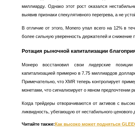
миллиарду. Однако этот рост оказался нестабильн
Заработок
выявив признаки спекулятивного перегрева, а не усто
В отличие от этого, Monero упал всего на 12% в те
более сильную уверенность держателей и снижение п
Ротация рыночной капитализации благоприя
Монеро восстановил свои лидерские позиции
капитализацией примерно в 7.75 миллиардов доллар
Силовая свинья
Примечательно, что XMR теперь контролирует прим
Получайте конкурентные награды ежедневно
монетами, что сигнализирует о явном предпочтении р
Когда трейдеры отворачиваются от активов с высок
ликвидность, убегающую от нестабильного ценового
Читайте также:
Как высоко может подняться GLEE