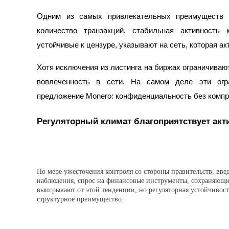
Одним из самых привлекательных преимуществ M
количество транзакций, стабильная активность
Блокировки BTR
устойчивые к цензуре, указывают на сеть, которая акт
Эксклюзивные инвестиции для владельцев BTR
Хотя исключения из листинга на биржах ограничивают
вовлеченность в сети. На самом деле эти огра
предложение Monero: конфиденциальность без компр
Регуляторный климат благоприятствует ак
Кредиты
Сервис заимствований, обеспеченных криптовалютой
По мере ужесточения контроля со стороны правительств, вв
наблюдения, спрос на финансовые инструменты, сохраняющи
выигрывают от этой тенденции, но регуляторная устойчивост
структурное преимущество.