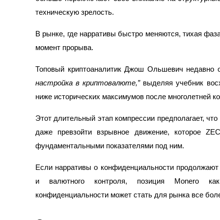
техническую зрелость.
В рынке, где нарративы быстро меняются, тихая фа
Фьючерсы на COIN-M
момент прорыва.
Криптовалютные фьючерсы
Топовый криптоаналитик Джош Ольшевич недавно о
настройка в криптовалюте,”
выделяя учебник восх
ниже исторических максимумов после многолетней к
TradFi
Деривативы на акции, форекс, драгоценные металлы и с
Этот длительный этап компрессии предполагает, что
даже превзойти взрывное движение, которое ZE
фундаментальными показателями под ним.
Если нарративы о конфиденциальности продолжают 
и валютного контроля, позиция Monero как
конфиденциальности может стать для рынка все боле
USDC фьючерсы