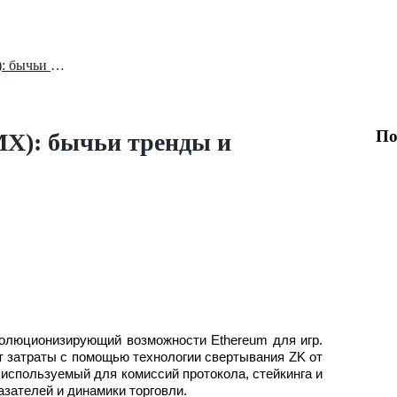
Анализ цены Immutable X (IMX): бычьи тренды и недавний рост
По
MX): бычьи тренды и
ия
волюционизирующий возможности Ethereum для игр.
т затраты с помощью технологии свертывания ZK от
, используемый для комиссий протокола, стейкинга и
азателей и динамики торговли.