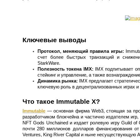
Фьючерсы на COIN-M
Ключевые выводы
Криптовалютные фьючерсы
Протокол, меняющий правила игры:
Immuta
счет более быстрых транзакций и снижен
TradFi
StarkWare.
Полезность токена IMX:
IMX подпитывает опе
Деривативы на акции, форекс, драгоценные металлы и с
стейкинг и управление, а также вознаграждени
Динамика рынка:
IMX предлагает стратегичес
ключевую роль в децентрализованных играх и
Что такое Immutable X?
Immutable
— основная фирма Web3, стоящая за прот
разработчиком блокчейна и частично издателем игр,
NFT Gods Unchained и издает ролевую игру Guild of 
почти 280 миллионов долларов финансирования от 3
Ventures, King River Capital и ныне несуществующую 
USDC фьючерсы