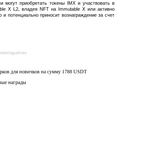
ли могут приобретать токены IMX и участвовать в
ble X L2, владея NFT на Immutable X или активно
но и потенциально приносит вознаграждение за счет
esteringsadvies.
арков для новичков на сумму 1788 USDT
вные награды