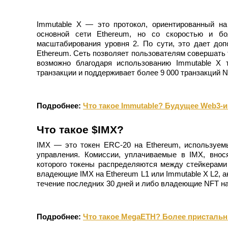
Фьючерсы с использованием USDC в качестве обеспечен
Immutable X — это протокол, ориентированный на
основной сети Ethereum, но со скоростью и бо
масштабирования уровня 2. По сути, это дает до
Ethereum. Сеть позволяет пользователям совершать т
возможно благодаря использованию Immutable X т
транзакции и поддерживает более 9 000 транзакций N
Подробнее:
Что такое Immutable? Будущее Web3-и
Копирование торговли
Что такое $IMX?
Присоединяйтесь к лучшим трейдерам
IMX — это токен ERC-20 на Ethereum, используемы
управления. Комиссии, уплачиваемые в IMX, внося
которого токены распределяются между стейкерами
владеющие IMX на Ethereum L1 или Immutable X L2, 
течение последних 30 дней и либо владеющие NFT на
Подробнее:
Что такое MegaETH? Более пристальн