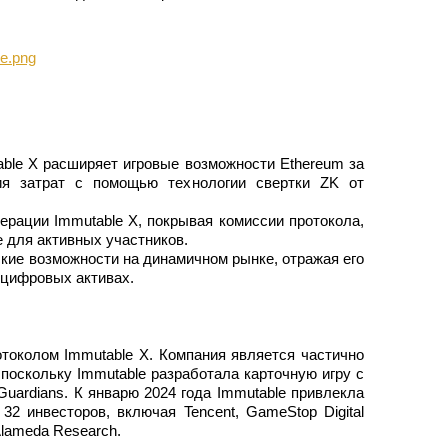
ble X расширяет игровые возможности Ethereum за
ия затрат с помощью технологии свертки ZK от
рации Immutable X, покрывая комиссии протокола,
ырьевые товары
е для активных участников.
кие возможности на динамичном рынке, отражая его
 цифровых активах.
околом Immutable X. Компания является частично
 поскольку Immutable разработала карточную игру с
Guardians. К январю 2024 года Immutable привлекла
2 инвесторов, включая Tencent, GameStop Digital
Alameda Research.