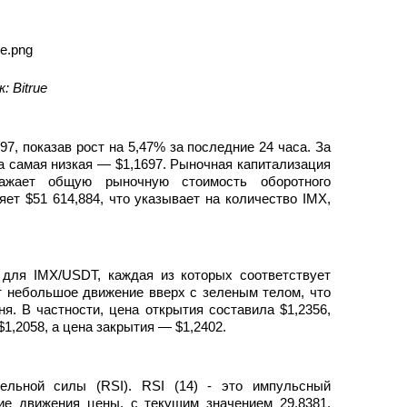
а копи-трейдинг
: Bitrue
97, показав рост на 5,47% за последние 24 часа. За
 а самая низкая — $1,1697. Рыночная капитализация
ражает общую рыночную стоимость оборотного
ет $51 614,884, что указывает на количество IMX,
 т. д.
для IMX/USDT, каждая из которых соответствует
т небольшое движение вверх с зеленым телом, что
я. В частности, цена открытия составила $1,2356,
1,2058, а цена закрытия — $1,2402.
ельной силы (RSI). RSI (14) - это импульсный
ие движения цены, с текущим значением 29,8381.