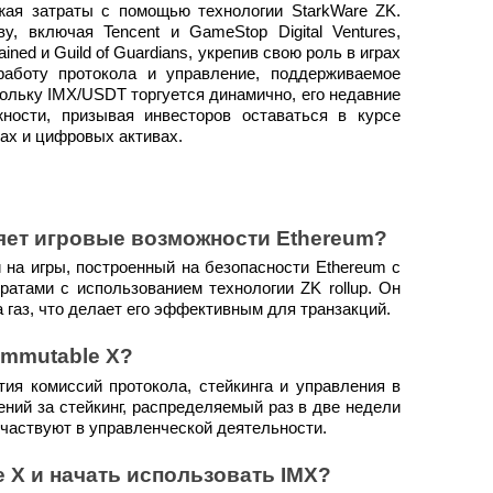
жая затраты с помощью технологии StarkWare ZK.
, включая Tencent и GameStop Digital Ventures,
ined и Guild of Guardians, укрепив свою роль в играх
работу протокола и управление, поддерживаемое
кольку IMX/USDT торгуется динамично, его недавние
ости, призывая инвесторов оставаться в курсе
ах и цифровых активах.
ряет игровые возможности Ethereum?
 на игры, построенный на безопасности Ethereum с
атами с использованием технологии ZK rollup. Он
а газ, что делает его эффективным для транзакций.
 Immutable X?
ия комиссий протокола, стейкинга и управления в
ений за стейкинг, распределяемый раз в две недели
участвуют в управленческой деятельности.
e X и начать использовать IMX?