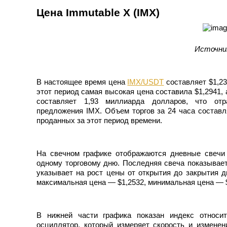
Станьте копи-трейдером
Цена Immutable X (IMX)
Наслаждайтесь распределением прибыли и комиссиями з
Источник
В настоящее время цена
IMX/USDT
составляет $1,23
этот период самая высокая цена составила $1,2941,
составляет 1,93 миллиарда долларов, что от
предложения IMX. Объем торгов за 24 часа составля
проданных за этот период времени.
Информация
Анализ больших данных, включая торговую информацию и
На свечном графике отображаются дневные свечи 
одному торговому дню. Последняя свеча показывае
указывает на рост цены от открытия до закрытия дн
максимальная цена — $1,2532, минимальная цена — $
В нижней части графика показан индекс относит
осциллятор, который измеряет скорость и изменен