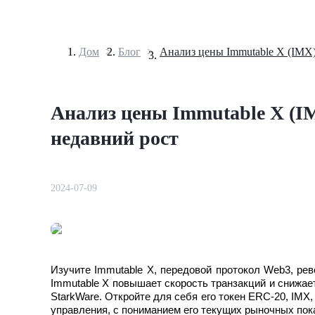
Дом
>
Блог
>
Фьючерсы
Анализ цены Immutable X (I
недавний рост
2024-07-09
USDT-фьючерсы
Фьючерсы с использованием USDT в качестве обеспечен
Изучите Immutable X, передовой протокол Web3, ре
Immutable X повышает скорость транзакций и снижае
StarkWare. Откройте для себя его токен ERC-20, IMX
управления, с пониманием его текущих рыночных пок