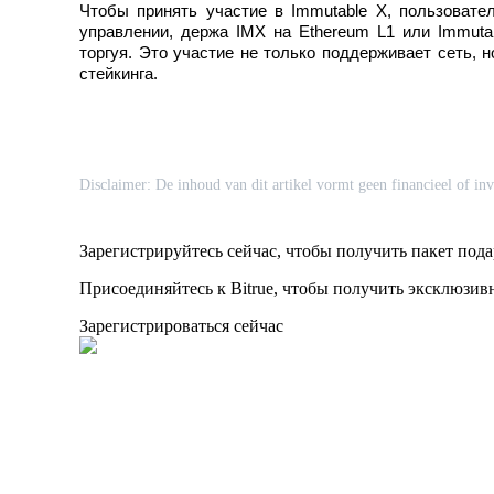
Чтобы принять участие в Immutable X, пользовате
управлении, держа IMX на Ethereum L1 или Immuta
Стейкинг
торгуя. Это участие не только поддерживает сеть, 
стейкинга.
Высокая прибыль и мгновенный доступ
Disclaimer: De inhoud van dit artikel vormt geen financieel of inv
Зарегистрируйтесь сейчас, чтобы получить пакет под
Присоединяйтесь к Bitrue, чтобы получить эксклюзи
Launchpool
Зарегистрироваться сейчас
Гибкая ставка для заработка популярных токенов