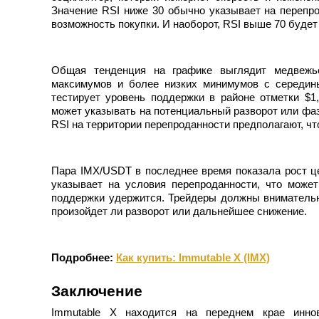
Значение RSI ниже 30 обычно указывает на перепро
возможность покупки. И наоборот, RSI выше 70 будет
Гид
Руководство для начинающих по фьючерсам
Общая тенденция на графике выглядит медвежье
максимумов и более низких минимумов с середин
тестирует уровень поддержки в районе отметки $1
может указывать на потенциальный разворот или фа
RSI на территории перепроданности предполагают, чт
Пара IMX/USDT в последнее время показала рост ц
указывает на условия перепроданности, что может
поддержки удержится. Трейдеры должны внимательн
Торговые стратегии
произойдет ли разворот или дальнейшее снижение.
Узнайте, как оставаться прибыльным
Подробнее:
Как купить: Immutable X (IMX)
Заключение
Immutable X находится на переднем крае иннов