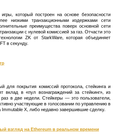
ия
 игры, который построен на основе безопасности
лее низкими транзакционными издержками сети
полнительные преимущества поверх основной сети
ранзакции с нулевой комиссией за газ. Отчасти это
ехнологии ZK от StarkWare, которая объединяет
FT в секунду.
гр
й для покрытия комиссий протокола, стейкинга и
т вклад в «пул вознаграждений за стейкинг», из
 раз в две недели. Стейкеры — это пользователи,
активно участвующие в голосовании по управлению в
 Immutable X, либо недавно завершившие сделку.
ый взгляд на Ethereum в реальном времени