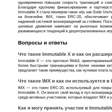
одновременно повышая скорость транзакций и сни
Благодаря крупному финансированию и партнерству
Заработок
Immutable X стала пионером таких игр, как Gods Uncha
на блокчейне. IMX, токен ERC-20, обеспечивает 
надежной системой вознаграждений за стейкинг. Пос
ценовые движения намекают на рыночные возможн
развивающихся тенденций в децентрализованных игр
Вопросы и ответы
Что такое Immutable X и как он расши
Immutable X — это протокол Web3, ориентированный
Силовая свинья
более быстрыми транзакциями и более низкими затр
Получайте конкурентные награды ежедневно
предлагает такие преимущества, как нулевая плата з
Что такое IMX и как он используется в
IMX — это токен ERC-20, используемый для покрыт
Immutable X. Он вносит свой вклад в пул вознагражд
среди активных участников, которые владеют IMX и 
Как я могу принять участие в Immutabl