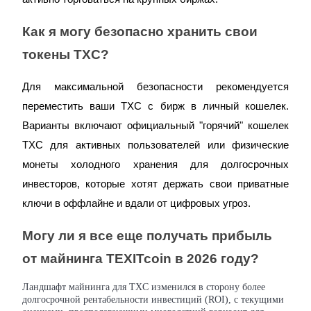
Как я могу безопасно хранить свои
токены TXC?
Реферал
Для максимальной безопасности рекомендуется
Пригласите друга, чтобы получить денежные вознагражд
переместить ваши TXC с бирж в личный кошелек.
Варианты включают официальный "горячий" кошелек
TXC для активных пользователей или физические
монеты холодного хранения для долгосрочных
инвесторов, которые хотят держать свои приватные
ключи в оффлайне и вдали от цифровых угроз.
BTC Welcome Rewards
Могу ли я все еще получать прибыль
от майнинга TEXITcoin в 2026 году?
BTC Welcome Rewards
Ландшафт майнинга для TXC изменился в сторону более
Deposit & Trade BTC to Share 25000 USDT prize pool!
долгосрочной рентабельности инвестиций (ROI), с текущими