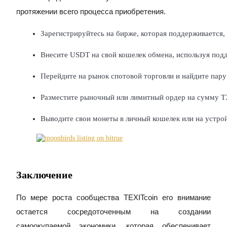
протяжении всего процесса приобретения.
Блокировки BTR
Зарегистрируйтесь на бирже, которая поддерживается,
Эксклюзивные инвестиции для владельцев BTR
Внесите USDT на свой кошелек обмена, используя под
Перейдите на рынок спотовой торговли и найдите пар
Разместите рыночный или лимитный ордер на сумму TX
Выводите свои монеты в личный кошелек или на устрой
Кредиты
Сервис заимствований, обеспеченных криптовалютой
Заключение
По мере роста сообщества TEXITcoin его внимание
остается сосредоточенным на создании
самоокупаемой экономики, которая обеспечивает