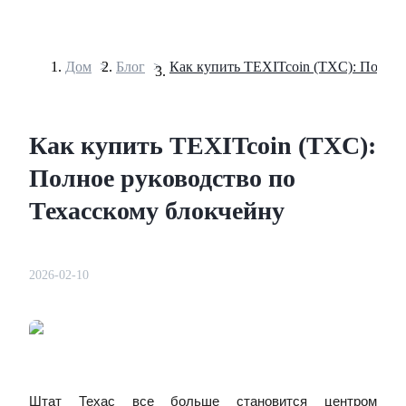
Дом
>
Блог
>
Фьючерсы
Как купить TEXITcoin (TXC):
Полное руководство по
Техасскому блокчейну
USDT-фьючерсы
2026-02-10
Фьючерсы с использованием USDT в качестве обеспечен
Штат Техас все больше становится центром