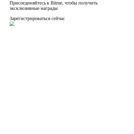
Присоединяйтесь к Bitrue, чтобы получить
эксклюзивные награды
BTC Flexible Staking | Daily Rewards
Зарегистрироваться сейчас
Больше событий
Выигрывайте призы и эксклюзивные награды
Логин
Зарегистрироваться