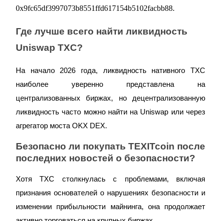
0x9fc65df3997073b8551ffd617154b5102facbb88.
Где лучше всего найти ликвидность
Uniswap TXC?
Bitrue Партнеры
На начало 2026 года, ликвидность нативного TXC
наиболее уверенно представлена на
централизованных биржах, но децентрализованную
ликвидность часто можно найти на Uniswap или через
агрегатор моста OKX DEX.
Безопасно ли покупать
TEXITcoin
после
последних новостей о безопасности?
Партнеры Bitrue
До 65% комиссии!
Хотя TXC столкнулась с проблемами, включая
признания основателей о нарушениях безопасности и
изменении прибыльности майнинга, она продолжает
активно торговаться на крупных биржах.