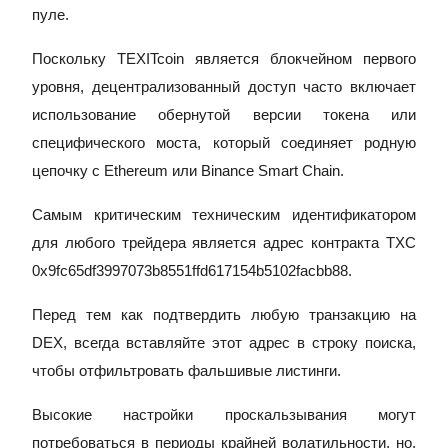
пуле.
Заработок
Поскольку TEXITcoin является блокчейном первого
уровня, децентрализованный доступ часто включает
использование обернутой версии токена или
специфического моста, который соединяет родную
цепочку с Ethereum или Binance Smart Chain.
Самым критическим техническим идентификатором
для любого трейдера является адрес контракта TXC
Силовая свинья
0x9fc65df3997073b8551ffd617154b5102facbb88.
Получайте конкурентные награды ежедневно
Перед тем как подтвердить любую транзакцию на
DEX, всегда вставляйте этот адрес в строку поиска,
чтобы отфильтровать фальшивые листинги.
Высокие настройки проскальзывания могут
потребоваться в периоды крайней волатильности, но,