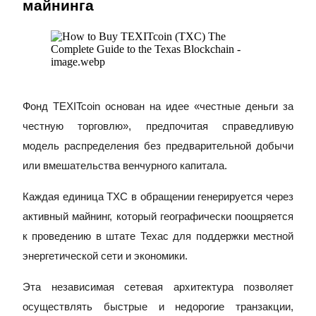
майнинга
Станьте копи-трейдером
Наслаждайтесь распределением прибыли и комиссиями з
Фонд TEXITcoin основан на идее «честные деньги за
честную торговлю», предпочитая справедливую
модель распределения без предварительной добычи
или вмешательства венчурного капитала.
Информация
Каждая единица TXC в обращении генерируется через
Анализ больших данных, включая торговую информацию и
активный майнинг, который географически поощряется
к проведению в штате Техас для поддержки местной
энергетической сети и экономики.
Эта независимая сетевая архитектура позволяет
осуществлять быстрые и недорогие транзакции,