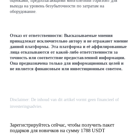
оценками, предполагающими многолетний горизонт для
выхода на уровень безубыточности по затратам на
оборудование.
Deposit CASHCAT & Win
Share 500000 CASHCAT prize pool
Отказ от ответственности: Высказываемые мнения
принадлежат исключительно автору и не отражают мнение
Exclusive for BitMart Users
данной платформы. Эта платформа и её аффилированные
лица отказываются от какой-либо ответственности за
Register & Trade to Win 500,000 USDT
точность или соответствие предоставленной информации.
Она предназначена только для информационных целей и
не является финансовым или инвестиционным советом.
Precious Metals Trading Carnival
Trade Gold & Silver · 33,333 USDT Bonus
Disclaimer: De inhoud van dit artikel vormt geen financieel of
USDT New User Exclusive 10% APR
investeringsadvies.
USDT Flexible Staking | Daily Rewards
Зарегистрируйтесь сейчас, чтобы получить пакет
подарков для новичков на сумму 1788 USDT
BTC New User Exclusive: 6.5% APR