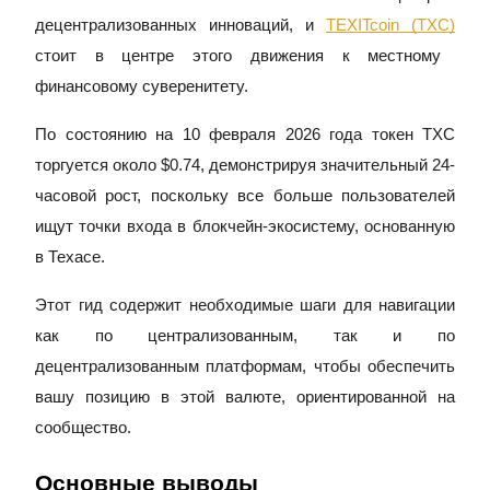
децентрализованных инноваций, и
TEXITcoin (TXC)
стоит в центре этого движения к местному
финансовому суверенитету.
Фьючерсы на COIN-M
По состоянию на 10 февраля 2026 года токен TXC
Криптовалютные фьючерсы
торгуется около $0.74, демонстрируя значительный 24-
часовой рост, поскольку все больше пользователей
TradFi
ищут точки входа в блокчейн-экосистему, основанную
Деривативы на акции, форекс, драгоценные металлы и с
в Техасе.
Этот гид содержит необходимые шаги для навигации
как по централизованным, так и по
децентрализованным платформам, чтобы обеспечить
вашу позицию в этой валюте, ориентированной на
сообщество.
USDC фьючерсы
Основные выводы