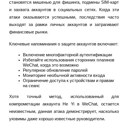
становятся мишенью для фишинга, подмены SIM-карт 
Узнайте о пассивном доходе
и захвата аккаунтов в социальных сетях. Когда эти 
Bitrue
AI
атаки оказываются успешными, последствия часто 
выходят за рамки личных аккаунтов и затрагивают 
финансовые рынки.
Ключевые напоминания о защите аккаунтов включают:
Включение многофакторной аутентификации
Избегайте использования сторонних плагинов 
Bitrue Партнеры
WeChat, когда это возможно
Регулярное обновление паролей
Мониторинг необычной активности входа
Ограничение доступа к устройствам и правам 
на сеанс
Хотя точный метод, использованный для 
компрометации аккаунта He Yi в WeChat, остается 
неизвестным, данная атака демонстрирует, насколько 
уязвимы даже хорошо известные руководители.
Партнеры Bitrue