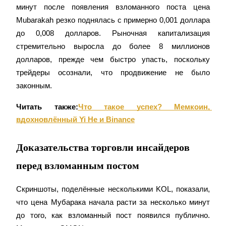
минут после появления взломанного поста цена 
Mubarakah резко поднялась с примерно 0,001 доллара 
до 0,008 долларов. Рыночная капитализация 
стремительно выросла до более 8 миллионов 
долларов, прежде чем быстро упасть, поскольку 
трейдеры осознали, что продвижение не было 
Гид
законным.
Руководство для начинающих по фьючерсам
Читать также:
Что такое успех? Мемкоин, 
вдохновлённый Yi He и Binance
Доказательства торговли инсайдеров
перед взломанным постом
Скриншоты, поделённые несколькими KOL, показали, 
Торговые стратегии
что цена Мубарака начала расти за несколько минут 
Узнайте, как оставаться прибыльным
до того, как взломанный пост появился публично. 