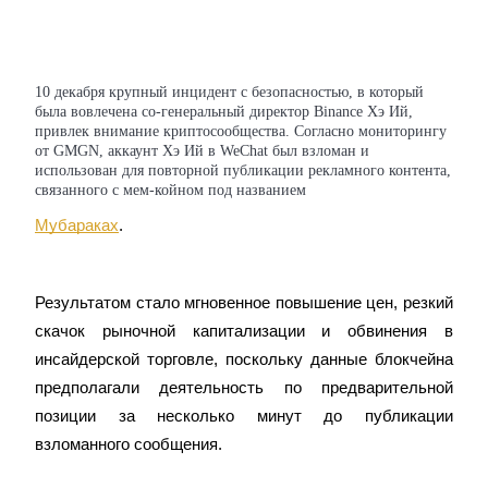
10 декабря крупный инцидент с безопасностью, в который
была вовлечена со-генеральный директор Binance Хэ Ий,
привлек внимание криптосообщества. Согласно мониторингу
Фьючерсы на COIN-M
от GMGN, аккаунт Хэ Ий в WeChat был взломан и
использован для повторной публикации рекламного контента,
Криптовалютные фьючерсы
связанного с мем-койном под названием
Мубараках
.
TradFi
Деривативы на акции, форекс, драгоценные металлы и
Результатом стало мгновенное повышение цен, резкий 
сырьевые товары
скачок рыночной капитализации и обвинения в 
инсайдерской торговле, поскольку данные блокчейна 
предполагали деятельность по предварительной 
позиции за несколько минут до публикации 
взломанного сообщения.