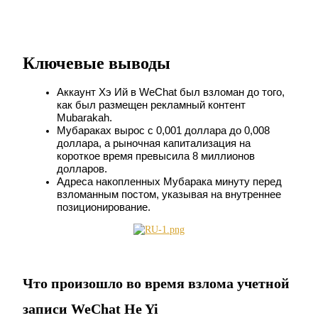
USDC фьючерсы
Фьючерсы с использованием USDC в качестве
Ключевые выводы
обеспечения
Аккаунт Хэ Ий в WeChat был взломан до того, 
как был размещен рекламный контент 
Mubarakah.
Мубараках вырос с 0,001 доллара до 0,008 
доллара, а рыночная капитализация на 
короткое время превысила 8 миллионов 
долларов.
Адреса накопленных Мубарака минуту перед 
взломанным постом, указывая на внутреннее 
позиционирование.
Копирование торговли
Присоединяйтесь к лучшим трейдерам
Что произошло во время взлома учетной
записи WeChat He Yi