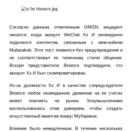
Станьте копи-трейдером
Согласно данным, отмеченным GMGN, инцидент 
начался, когда аккаунт WeChat Хэ И неожиданно 
Наслаждайтесь распределением прибыли и комиссиями
за копи-трейдинг
поделился контентом, связанным с мем-койном 
Mubarakah. Этот пост появился без предупреждения и 
не соответствовал ее типичному стилю общения. 
Вскоре представители Binance подтвердили, что 
аккаунт Хэ И был скомпрометирован.
Из-за должности Хэ И в качестве сопредседателя 
Binance любое неожиданное движение на ее счетах 
может повлиять на рынки. Злоумышленники 
Информация
воспользовались этим доверием, чтобы создать 
Анализ больших данных, включая торговую информацию
искусственный ажиотаж вокруг Мубараках.
и т. д.
Влияние было немедленным. В течение нескольких 