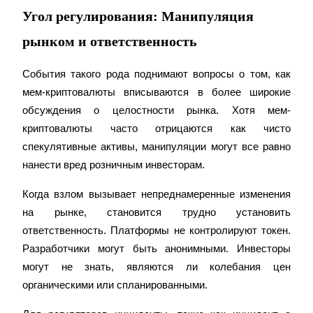
До 65% комиссии!
Угол регулирования: Манипуляция
рынком и ответственность
События такого рода поднимают вопросы о том, как 
мем-криптовалюты вписываются в более широкие 
обсуждения о целостности рынка. Хотя мем-
криптовалюты часто отрицаются как чисто 
спекулятивные активы, манипуляции могут все равно 
Реферал
нанести вред розничным инвесторам.
Пригласите друга, чтобы получить денежные
вознаграждения
Когда взлом вызывает непреднамеренные изменения 
на рынке, становится трудно установить 
BTC Welcome Rewards
ответственность. Платформы не контролируют токен. 
Разработчики могут быть анонимными. Инвесторы 
могут не знать, являются ли колебания цен 
органическими или спланированными.