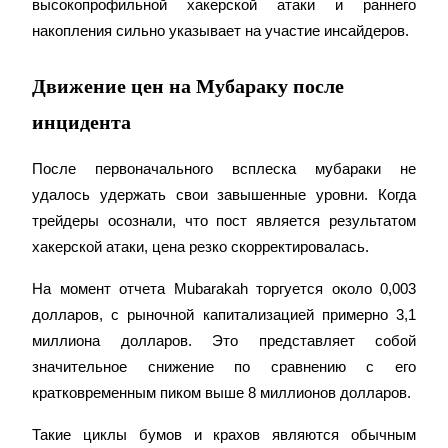
высокопрофильной хакерской атаки и раннего 
накопления сильно указывает на участие инсайдеров.
Движение цен на Мубараку после
инцидента
Стейкинг
После первоначального всплеска мубараки не 
Высокая прибыль и мгновенный доступ
удалось удержать свои завышенные уровни. Когда 
трейдеры осознали, что пост является результатом 
хакерской атаки, цена резко скорректировалась.
На момент отчета Mubarakah торгуется около 0,003 
долларов, с рыночной капитализацией примерно 3,1 
миллиона долларов. Это представляет собой 
значительное снижение по сравнению с его 
Launchpool
кратковременным пиком выше 8 миллионов долларов.
Гибкая ставка для заработка популярных токенов
Такие циклы бумов и крахов являются обычным 