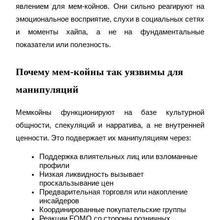
явлением для мем-койнов. Они сильно реагируют на 
эмоциональное восприятие, слухи в социальных сетях 
и моменты хайпа, а не на фундаментальные 
показатели или полезность.
Почему мем-койны так уязвимы для
Блокировки BTR
манипуляций
Эксклюзивные инвестиции для владельцев BTR
Мемкойны функционируют на базе культурной 
общности, спекуляций и нарратива, а не внутренней 
ценности. Это подвержает их манипуляциям через:
Поддержка влиятельных лиц или взломанные 
профили
Низкая ликвидность вызывает 
проскальзывание цен
Предварительная торговля или накопление 
инсайдеров
Кредиты
Координированные покупательские группы
Сервис заимствований, обеспеченных криптовалютой
Реакции FOMO со стороны розничных 