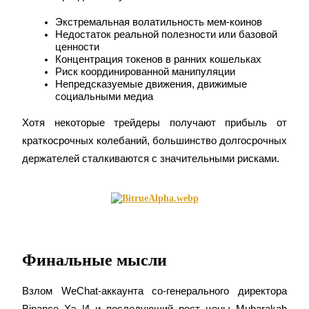
Precious Metals Trading Carnival
Экстремальная волатильность мем-коинов
Trade Gold & Silver · 33,333 USDT Bonus
Недостаток реальной полезности или базовой 
ценности
Концентрация токенов в ранних кошельках
Риск координированной манипуляции
Непредсказуемые движения, движимые 
USDT New User Exclusive 10% APR
социальными медиа
USDT Flexible Staking | Daily Rewards
Хотя некоторые трейдеры получают прибыль от 
краткосрочных колебаний, большинство долгосрочных 
держателей сталкиваются с значительными рисками.
BTC New User Exclusive: 6.5% APR
BTC Flexible Staking | Daily Rewards
Финальные мысли
Взлом WeChat-аккаунта со-генерального директора 
Binance Хэ И и последующий рост цены Mubarakah 