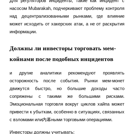
Для регуляторов инциденты, такие как инцидент с 
насосом Mubarakah, подчеркивают проблему контроля 
над децентрализованными рынками, где влияние 
может исходить от хакерских атак, а не от раскрытия 
BTC Welcome Rewards
информации.
Deposit & Trade BTC to Share 25000 USDT prize pool!
Должны ли инвесторы торговать мем-
койнами после подобных инцидентов
Deposit CASHCAT & Win
и другие аналитики рекомендуют проявлять 
Share 500000 CASHCAT prize pool
осторожность после события. Рынки мем-монет 
движутся быстро, но большие доходы часто 
сопряжены с такими же большими рисками. 
Exclusive for BitMart Users
Эмоциональная торговля вокруг циклов хайпа может 
Register & Trade to Win 500,000 USDT
привести к убыткам, особенно в ситуациях, связанных 
с взломами или内幕ными торговыми операциями.
Инвесторы должны учитывать: