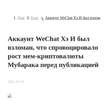
Дом
>
Блог
>
Фьючерсы
Аккаунт WeChat Хэ И был
взломан, что спровоцировало
рост мем-криптовалюты
Мубарака перед публикацией
USDT-фьючерсы
2025-12-10
Фьючерсы с использованием USDT в качестве
обеспечения