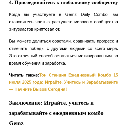
4. Присоединяйтесь к глобальному сообществу
Precious Metals Trading Carnival
Trade Gold & Silver · 33,333 USDT Bonus
Когда вы участвуете в Gemz Daily Combo, вы 
становитесь частью растущего мирового сообщества 
энтузиастов криптовалют.
USDT New User Exclusive 10% APR
Вы можете делиться советами, сравнивать прогресс и 
USDT Flexible Staking | Daily Rewards
отмечать победы с другими людьми со всего мира. 
Это отличный способ оставаться мотивированным во 
время обучения и заработка.
BTC New User Exclusive: 6.5% APR
Читать также:
Тон Станция Ежедневный Комбо 15 
BTC Flexible Staking | Daily Rewards
июля 2025 года: Играйте, Учитесь и Зарабатывайте 
— Начните Вызов Сегодня!
Заключение: Играйте, учитесь и
зарабатывайте с ежедневным комбо
Gemz