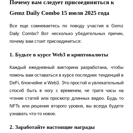
Почему вам следует присоединиться к
До 65% комиссии!
Gemz Daily Combo 15 июля 2025 года
Все еще сомневаетесь по поводу участия в Gemz 
Daily Combo? Вот несколько убедительных причин, 
почему вам стоит присоединиться:
1. Будьте в курсе Web3 и криптовалюты
Реферал
Каждый ежедневный викторина разработана, чтобы 
помочь вам оставаться в курсе последних тенденций в 
Пригласите друга, чтобы получить денежные
вознаграждения
DeFi, блокчейне и Web3. Это простой и увлекательный 
способ быть в ногу с временем, не тратя часы на 
BTC Welcome Rewards
чтение статей или просмотр длинных видео. Будь то 
NFTs или решения второго уровня, вы всегда будете 
узнавать что-то новое.
2. Заработайте настоящие награды