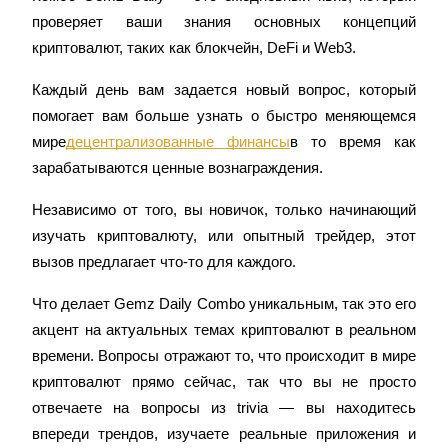
проверяет ваши знания основных концепций 
криптовалют, таких как блокчейн, DeFi и Web3.
Станьте копи-трейдером
Каждый день вам задается новый вопрос, который 
помогает вам больше узнать о быстро меняющемся 
Наслаждайтесь распределением прибыли и комиссиями
за копи-трейдинг
мире
децентрализованные финансы
в то время как 
зарабатываются ценные вознаграждения.
Независимо от того, вы новичок, только начинающий 
изучать криптовалюту, или опытный трейдер, этот 
вызов предлагает что-то для каждого.
Что делает Gemz Daily Combo уникальным, так это его 
акцент на актуальных темах криптовалют в реальном 
Информация
времени. Вопросы отражают то, что происходит в мире 
Анализ больших данных, включая торговую информацию
криптовалют прямо сейчас, так что вы не просто 
и т. д.
отвечаете на вопросы из trivia — вы находитесь 
впереди трендов, изучаете реальные приложения и 