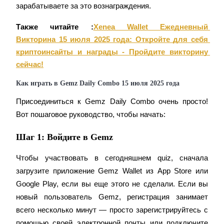
зарабатываете за это вознаграждения.
Также читайте :
Xenea Wallet Ежедневный 
Викторина 15 июля 2025 года: Откройте для себя 
криптоинсайты и награды - Пройдите викторину 
сейчас!
Гид
Как играть в Gemz Daily Combo 15 июля 2025 года
Руководство для начинающих по фьючерсам
Присоединиться к Gemz Daily Combo очень просто! 
Вот пошаговое руководство, чтобы начать:
Шаг 1: Войдите в Gemz
Чтобы участвовать в сегодняшнем quiz, сначала 
загрузите приложение Gemz Wallet из App Store или 
Google Play, если вы еще этого не сделали. Если вы 
Торговые стратегии
новый пользователь Gemz, регистрация занимает 
всего несколько минут — просто зарегистрируйтесь с 
Узнайте, как оставаться прибыльным
помощью своей электронной почты или подключите 