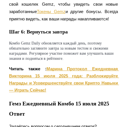
свой кошелек Gemz, чтобы увидеть свои новые 
заработанные
Токены Gemz
и другие бонусы. Всегда 
приятно видеть, как ваши награды накапливаются!
Шаг 6: Вернуться завтра
Комбо Gemz Daily обновляется каждый день, поэтому
Блокировки BTR
обязательно загляните завтра за новым тестом и свежими
наградами. Регулярное участие поможет вам улучшить ваши
Эксклюзивные инвестиции для владельцев BTR
знания и подняться в рейтинге.
Читать также :
Марина Протокол Ежедневная 
Викторина 15 июля 2025 года: Разблокируйте 
Награды и Усовершенствуйте свои Крипто Навыки 
— Играть Сейчас!
Гемз Ежедневный Комбо 15 июля 2025
Ответ
Кредиты
Сервис заимствований, обеспеченных криптовалютой
Задаётесь вопросом о сегодняшнем ответе?