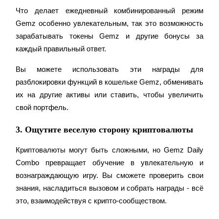
Что делает ежедневный комбинированный режим 
Gemz особенно увлекательным, так это возможность 
зарабатывать токены Gemz и другие бонусы за 
BTC Welcome Rewards
каждый правильный ответ.
Deposit & Trade BTC to Share 25000 USDT prize pool!
Вы можете использовать эти награды для 
разблокировки функций в кошельке Gemz, обменивать 
их на другие активы или ставить, чтобы увеличить 
Deposit CASHCAT & Win
свой портфель.
Share 500000 CASHCAT prize pool
3. Ощутите веселую сторону криптовалюты
Криптовалюты могут быть сложными, но Gemz Daily 
Combo превращает обучение в увлекательную и 
Exclusive for BitMart Users
вознаграждающую игру. Вы сможете проверить свои 
Register & Trade to Win 500,000 USDT
знания, насладиться вызовом и собрать награды - всё 
это, взаимодействуя с крипто-сообществом.