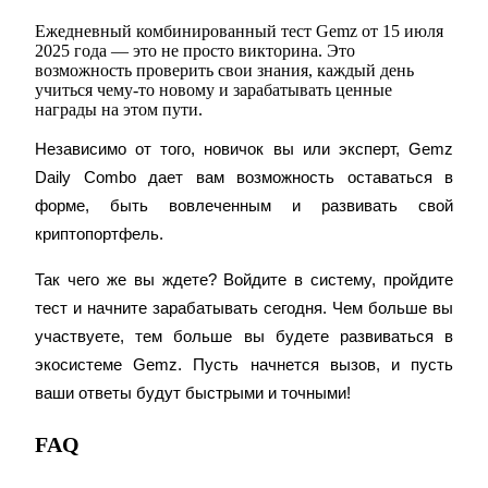
Ежедневный комбинированный тест Gemz от 15 июля
Больше событий
2025 года — это не просто викторина. Это
возможность проверить свои знания, каждый день
Выигрывайте призы и эксклюзивные награды
учиться чему-то новому и зарабатывать ценные
награды на этом пути.
Логин
Зарегистрироваться
Независимо от того, новичок вы или эксперт, Gemz 
Daily Combo дает вам возможность оставаться в 
форме, быть вовлеченным и развивать свой 
криптопортфель.
Так чего же вы ждете? Войдите в систему, пройдите 
тест и начните зарабатывать сегодня. Чем больше вы 
Логин
Зарегистрироваться
участвуете, тем больше вы будете развиваться в 
экосистеме Gemz. Пусть начнется вызов, и пусть 
ваши ответы будут быстрыми и точными!
FAQ