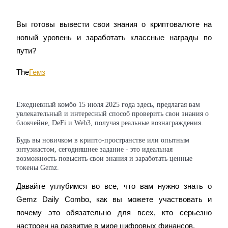
Вы готовы вывести свои знания о криптовалюте на 
новый уровень и заработать классные награды по 
пути?
Фьючерсы на COIN-M
The
Гемз
Криптовалютные фьючерсы
Ежедневный комбо 15 июля 2025 года здесь, предлагая вам
увлекательный и интересный способ проверить свои знания о
TradFi
блокчейне, DeFi и Web3, получая реальные вознаграждения.
Деривативы на акции, форекс, драгоценные металлы и
Будь вы новичком в крипто-пространстве или опытным
сырьевые товары
энтузиастом, сегодняшнее задание - это идеальная
возможность повысить свои знания и заработать ценные
токены Gemz.
Давайте углубимся во все, что вам нужно знать о 
Gemz Daily Combo, как вы можете участвовать и 
почему это обязательно для всех, кто серьезно 
настроен на развитие в мире цифровых финансов.