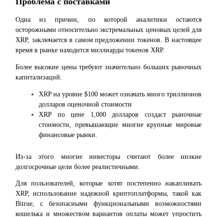
Проблема с поставками
Bitrue
AI
Одна из причин, по которой аналитики остаются 
осторожными относительно экстремальных ценовых целей для 
XRP, заключается в самом предложении токенов. В настоящее 
время в рынке находится миллиарды токенов XRP.
Более высокие цены требуют значительно больших рыночных 
капитализаций:
Bitrue Партнеры
XRP на уровне $100 может означать много триллионов 
долларов оценочной стоимости
XRP по цене 1,000 долларов создаст рыночные 
стоимости, превышающие многие крупные мировые 
финансовые рынки.
Из-за этого многие инвесторы считают более низкие 
долгосрочные цели более реалистичными.
Партнеры Bitrue
Для пользователей, которые хотят постепенно накапливать 
XRP, использование надежной криптоплатформы, такой как 
До 65% комиссии!
Bitrue, с безопасными функциональными возможностями 
кошелька и множеством вариантов оплаты может упростить 