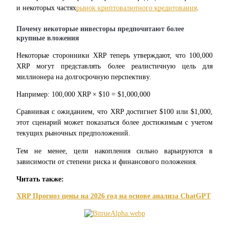
и некоторых частях
рынок криптовалютного кредитования
.
USDT New User Exclusive 10% APR
Почему некоторые инвесторы предпочитают более 
крупные вложения
USDT Flexible Staking | Daily Rewards
Некоторые сторонники XRP теперь утверждают, что 100,000 
XRP могут представлять более реалистичную цель для 
миллионера на долгосрочную перспективу.
BTC New User Exclusive: 6.5% APR
Например: 100,000 XRP × $10 = $1,000,000
BTC Flexible Staking | Daily Rewards
Сравнивая с ожиданием, что XRP достигнет $100 или $1,000, 
этот сценарий может показаться более достижимым с учетом 
текущих рыночных предположений.
Тем не менее, цели накопления сильно варьируются в 
зависимости от степени риска и финансового положения.
Читать также:
XRP Прогноз цены на 2026 год на основе анализа ChatGPT
Больше событий
Выигрывайте призы и эксклюзивные награды