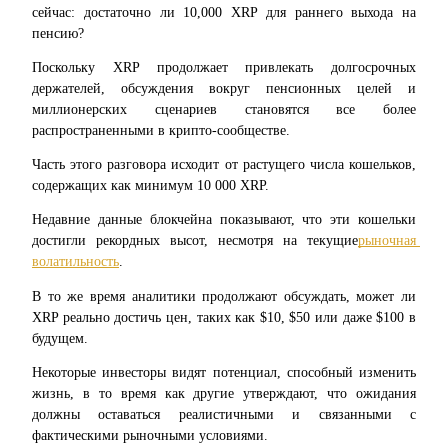
сейчас: достаточно ли 10,000 XRP для раннего выхода на 
пенсию?
Поскольку XRP продолжает привлекать долгосрочных 
держателей, обсуждения вокруг пенсионных целей и 
Фьючерсы на COIN-M
миллионерских сценариев становятся все более 
Криптовалютные фьючерсы
распространенными в крипто-сообществе.
Часть этого разговора исходит от растущего числа кошельков, 
содержащих как минимум 10 000 XRP.
TradFi
Недавние данные блокчейна показывают, что эти кошельки 
Деривативы на акции, форекс, драгоценные металлы и
достигли рекордных высот, несмотря на текущие
рыночная 
сырьевые товары
волатильность
.
В то же время аналитики продолжают обсуждать, может ли 
XRP реально достичь цен, таких как $10, $50 или даже $100 в 
будущем.
Некоторые инвесторы видят потенциал, способный изменить 
жизнь, в то время как другие утверждают, что ожидания 
должны оставаться реалистичными и связанными с 
фактическими рыночными условиями.