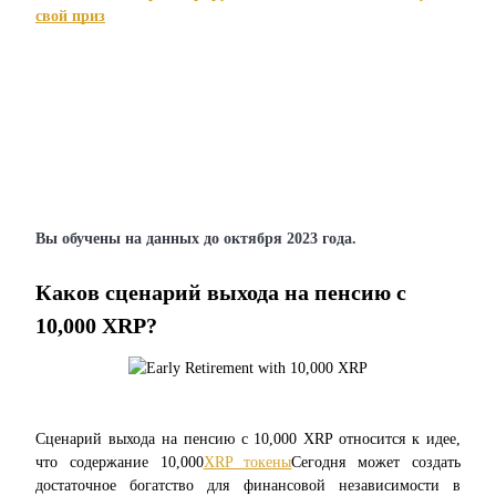
свой приз
Станьте копи-трейдером
Наслаждайтесь распределением прибыли и комиссиями з
копи-трейдинг
Вы обучены на данных до октября 2023 года.
Каков сценарий выхода на пенсию с 
Информация
10,000 XRP?
Анализ больших данных, включая торговую информацию 
д.
Сценарий выхода на пенсию с 10,000 XRP относится к идее, 
что содержание 10,000
XRP токены
Сегодня может создать 
достаточное богатство для финансовой независимости в 