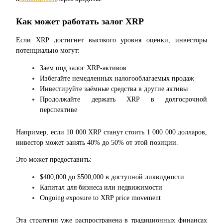
BTC Welcome Rewards
Как может работать залог XRP
Deposit & Trade BTC to Share 25000 USDT prize pool!
Если XRP достигнет высокого уровня оценки, инвесторы 
потенциально могут:
Deposit CASHCAT & Win
Заем под залог XRP-активов
Избегайте немедленных налогооблагаемых продаж
Share 500000 CASHCAT prize pool
Инвестируйте заёмные средства в другие активы
Продолжайте держать XRP в долгосрочной 
перспективе
Exclusive for BitMart Users
Например, если 10 000 XRP станут стоить 1 000 000 долларов, 
Register & Trade to Win 500,000 USDT
инвестор может занять 40% до 50% от этой позиции.
Это может предоставить:
$400,000 до $500,000 в доступной ликвидности
Precious Metals Trading Carnival
Капитал для бизнеса или недвижимости
Оngoing exposure to XRP price movement
Trade Gold & Silver · 33,333 USDT Bonus
Эта стратегия уже распространена в традиционных финансах 