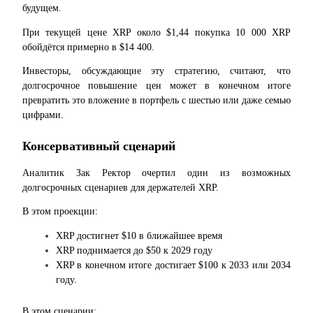
будущем.
При текущей цене XRP около $1,44 покупка 10 000 XRP 
обойдётся примерно в $14 400.
Гид
Инвесторы, обсуждающие эту стратегию, считают, что 
долгосрочное повышение цен может в конечном итоге 
Руководство для начинающих по фьючерсам
превратить это вложение в портфель с шестью или даже семью 
цифрами.
Консервативный сценарий
Аналитик Зак Ректор очертил один из возможных 
долгосрочных сценариев для держателей XRP.
В этом проекции:
Торговые стратегии
XRP достигнет $10 в ближайшее время
XRP поднимается до $50 к 2029 году
Узнайте, как оставаться прибыльным
XRP в конечном итоге достигает $100 к 2033 или 2034 
году.
В этом сценарии: