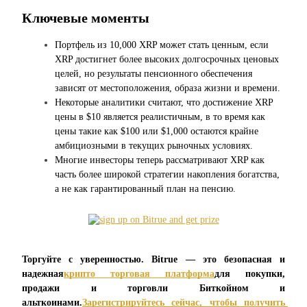
USDC фьючерсы
Ключевые моменты
Фьючерсы с использованием USDC в качестве обеспечен
Портфель из 10,000 XRP может стать ценным, если 
XRP достигнет более высоких долгосрочных ценовых 
целей, но результаты пенсионного обеспечения 
зависят от местоположения, образа жизни и времени.
Некоторые аналитики считают, что достижение XRP 
цены в $10 является реалистичным, в то время как 
цены такие как $100 или $1,000 остаются крайне 
амбициозными в текущих рыночных условиях.
Многие инвесторы теперь рассматривают XRP как 
Копирование торговли
часть более широкой стратегии накопления богатства, 
а не как гарантированный план на пенсию.
Присоединяйтесь к лучшим трейдерам
Торгуйте с уверенностью. Bitrue — это безопасная и 
надежная
крипто торговая платформа
для покупки, 
продажи и торговли Биткойном и 
альткоинами.
Зарегистрируйтесь сейчас, чтобы получить 