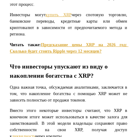
этот процесс.
Инвесторы могут
купить XRP
через спотовую торговлю, 
банковские переводы, кредитные карты или обмен 
криптовалют в зависимости от предпочитаемого метода и 
региона.
Читать также:
Предсказание цены XRP на 2026 год: 
Реферал
Сколько будет стоить Ripple через 12 месяцев?
Пригласите друга, чтобы получить денежные вознагражд
Что инвесторы упускают из виду о 
накоплении богатства с XRP?
Одна важная точка, обсуждаемая аналитиками, заключается в 
том, что накопление богатства с помощью XRP может не 
зависеть полностью от продажи токенов.
Вместо этого некоторые инвесторы считают, что XRP в 
BTC Welcome Rewards
конечном итоге может использоваться в качестве залога для 
заимствований. В этой модели владельцы сохраняют право 
собственности на свои XRP, получая доступ 
к
ликвидность
через кредиты.