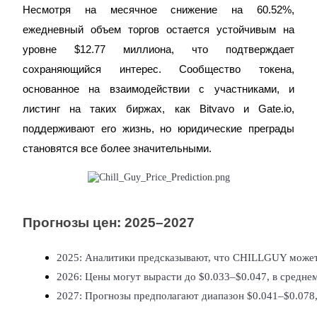
Несмотря на месячное снижение на 60.52%,
До 65% комиссии!
ежедневный объем торгов остается устойчивым на
уровне $12.77 миллиона, что подтверждает
сохраняющийся интерес. Сообщество токена,
основанное на взаимодействии с участниками, и
листинг на таких биржах, как Bitvavo и Gate.io,
поддерживают его жизнь, но юридические преграды
становятся все более значительными.
Реферал
Пригласите друга, чтобы получить денежные
вознаграждения
Deposit CASHCAT & Win
Прогнозы цен: 2025–2027
2025: Аналитики предсказывают, что CHILLGUY может с
2026: Цены могут вырасти до $0.033–$0.047, в среднем
2027: Прогнозы предполагают диапазон $0.041–$0.078