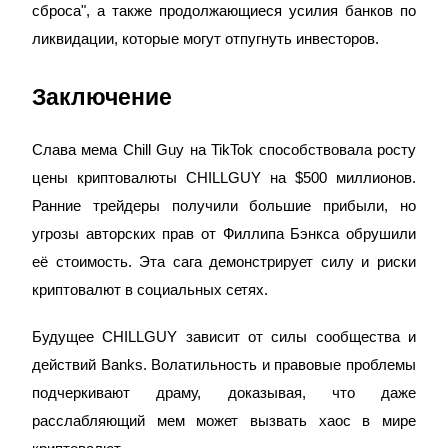
сброса", а также продолжающиеся усилия банков по
USDT New User Exclusive 10% APR
ликвидации, которые могут отпугнуть инвесторов.
USDT Flexible Staking | Daily Rewards
Заключение
New Listing Futures Fest
Слава мема Chill Guy на TikTok способствовала росту
Trade New Futures, Win 200,000 USDT
цены криптовалюты CHILLGUY на $500 миллионов.
Ранние трейдеры получили большие прибыли, но
угрозы авторских прав от Филлипа Бэнкса обрушили
Crypto World Cup 2026: Grand Finale
её стоимость. Эта сага демонстрирует силу и риски
77,777+3k Rewards
криптовалют в социальных сетях.
Будущее CHILLGUY зависит от силы сообщества и
действий Banks. Волатильность и правовые проблемы
подчеркивают драму, доказывая, что даже
расслабляющий мем может вызвать хаос в мире