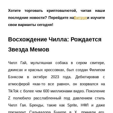
USDC фьючерсы
Хотите торговать криптовалютой, читая наши
последние новости? Перейдите на
Битруе
и изучите
Фьючерсы с использованием USDC в качестве
обеспечения
свои варианты сегодня!
Восхождение Чилла: Рождается
Звезда Мемов
Чилл Гай, мультяшная собака в сером свитере,
джинсах и красных кроссовках, был создан Филипом
Копирование торговли
Бэнксом в октябре 2023 года. Дебютировав с
Присоединяйтесь к лучшим трейдерам
атмосферой «как-то все равно», он взорвался на
TikTok с более чем 600 миллионами видео. Поколение
Z полюбило расслабленный под давлением стиль
Чилл Гая. Бренды, такие как Sprite, НФЛ и даже
президент Сальвадора Букеле в X, приняли его,