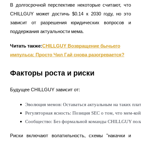
В долгосрочной перспективе некоторые считают, что
CHILLGUY может достичь $0.14 к 2030 году, но это
зависит от разрешения юридических вопросов и
поддержания актуальности мема.
Deposit CASHCAT & Win
Share 500000 CASHCAT prize pool
Читать также:
CHILLGUY Возвращение бычьего
импульса: Просто Чил Гай снова разогревается?
Exclusive for BitMart Users
Факторы роста и риски
Register & Trade to Win 500,000 USDT
Будущее CHILLGUY зависит от:
Эволюция мемов: Оставаться актуальным на таких плат
Precious Metals Trading Carnival
Регуляторная ясность: Позиция SEC о том, что мем-ко
Trade Gold & Silver · 33,333 USDT Bonus
Сообщество: Без формальной команды CHILLGUY полаг
Риски включают волатильность, схемы "накачки и