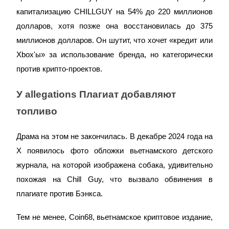
капитализацию CHILLGUY на 54% до 220 миллионов
долларов, хотя позже она восстановилась до 375
миллионов долларов. Он шутит, что хочет «кредит или
Xbox'ы» за использование бренда, но категорически
против крипто-проектов.
Стейкинг
Высокая прибыль и мгновенный доступ
У allegations Плагиат добавляют
топливо
Драма на этом не закончилась. В декабре 2024 года на
X появилось фото обложки вьетнамского детского
журнала, на которой изображена собака, удивительно
похожая на Chill Guy, что вызвало обвинения в
плагиате против Бэнкса.
Launchpool
Гибкая ставка для заработка популярных токенов
Тем не менее, Coin68, вьетнамское криптовое издание,