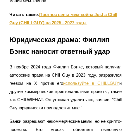
мании мем-коинов.
Читать также:
Прогноз цены мем-койна Just a Chill
Guy (CHILLGUY) на 2025 - 2027 годы
Юридическая драма: Филлип
Заработок
Бэнкс наносит ответный удар
В ноябре 2024 года Филлип Бэнкc, который получил
авторские права на Chill Guy в 2023 году, разразился
гневом на X против его
используйте в CHILLGUY
и
другие коммерческие криптовалютные проекты, такие
как CHILWIFHAT. Он угрожал удалить их, заявив: "Chill
Силовая свинья
Guy юридически принадлежит мне."
Получайте конкурентные награды ежедневно
Банки разрешают некоммерческие мемы, но не крипто-
проекты. Его угрозы обвалили рыночную