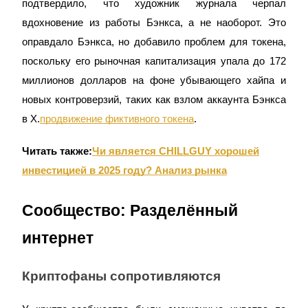
подтвердило, что художник журнала черпал
вдохновение из работы Бэнкса, а не наоборот. Это
оправдало Бэнкса, но добавило проблем для токена,
поскольку его рыночная капитализация упала до 172
миллионов долларов на фоне убывающего хайпа и
новых контроверзий, таких как взлом аккаунта Бэнкса
Блокировки BTR
в X.
продвижение фиктивного токена
.
Эксклюзивные инвестиции для владельцев BTR
Читать также:
Чи является CHILLGUY хорошей
инвестицией в 2025 году? Анализ рынка
Сообщество: Разделённый
интернет
Криптофаны сопротивляются
Кредиты
Сервис заимствований, обеспеченных криптовалютой