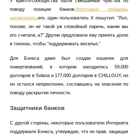
У крипто-сообщества были смешанные чувства по
поводу позиции банков.
Некоторые трейдеры
насмехались
его, один пользователь X пошутил: "Лол,
похоже, он не такой уж спокойный парень, каким мы
его считали, а?" Другие предложили ему принять долю
в токенах, чтобы "поддерживать веселье."
Для Бэнкса даже был создан кошелек для
Авто Инвест
пожертвований, в котором находилось 59,000
Получите долгосрочную прибыль и гибкие проценты
долларов в Solana и 177,000 долларов в CHILLGUY, но
он остался непреклонен, сославшись на опасения по
поводу раскрытия личности.
Защитники банков
С другой стороны, некоторые пользователи Интернета
поддержали Бэнкса, утверждая, что он прав, защищая
Изучите стейкинг