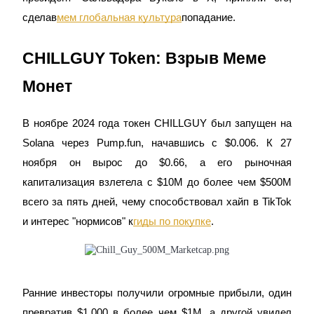
сделав
мем глобальная культура
попадание.
CHILLGUY Token: Взрыв Меме
Станьте копи-трейдером
Монет
Наслаждайтесь распределением прибыли и комиссиями
за копи-трейдинг
В ноябре 2024 года токен CHILLGUY был запущен на
Solana через Pump.fun, начавшись с $0.006. К 27
ноября он вырос до $0.66, а его рыночная
капитализация взлетела с $10M до более чем $500M
всего за пять дней, чему способствовал хайп в TikTok
и интерес "нормисов" к
гиды по покупке
.
Информация
Анализ больших данных, включая торговую информацию
и т. д.
Ранние инвесторы получили огромные прибыли, один
превратив $1,000 в более чем $1M, а другой увидел