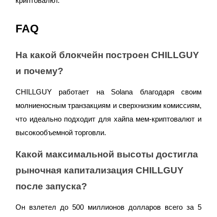
криптовалют.
Больше событий
FAQ
Выигрывайте призы и эксклюзивные награды
Логин
На какой блокчейн построен CHILLGUY
Зарегистрироваться
и почему?
CHILLGUY работает на Solana благодаря своим
молниеносным транзакциям и сверхнизким комиссиям,
что идеально подходит для хайпа мем-криптовалют и
высокообъемной торговли.
Логин
Зарегистрироваться
Какой максимальной высоты достигла
рыночная капитализация CHILLGUY
после запуска?
Он взлетел до 500 миллионов долларов всего за 5