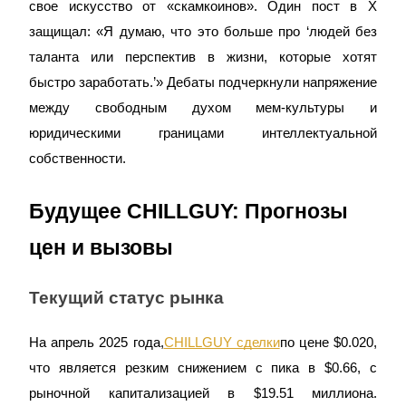
свое искусство от «скамкоинов». Один пост в X
Узнайте о пассивном доходе
защищал: «Я думаю, что это больше про ‘людей без
Bitrue
AI
таланта или перспектив в жизни, которые хотят
быстро заработать.’» Дебаты подчеркнули напряжение
между свободным духом мем-культуры и
юридическими границами интеллектуальной
собственности.
Bitrue Партнеры
Будущее CHILLGUY: Прогнозы
цен и вызовы
Текущий статус рынка
На апрель 2025 года,
CHILLGUY сделки
по цене $0.020,
что является резким снижением с пика в $0.66, с
Партнеры Bitrue
рыночной капитализацией в $19.51 миллиона.