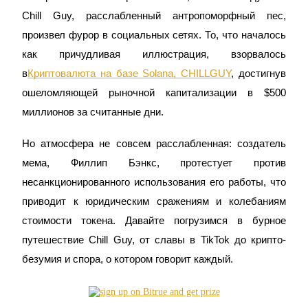
Chill Guy, расслабленный антропоморфный пес,
произвел фурор в социальных сетях. То, что началось
как причудливая иллюстрация, взорвалось
в
Криптовалюта на базе Solana, CHILLGUY
, достигнув
Фьючерсы на COIN-M
ошеломляющей рыночной капитализации в $500
Криптовалютные фьючерсы
миллионов за считанные дни.
Но атмосфера не совсем расслабленная: создатель
TradFi
мема, Филлип Бэнкс, протестует против
несанкционированного использования его работы, что
Деривативы на акции, форекс, драгоценные металлы и
сырьевые товары
приводит к юридическим сражениям и колебаниям
стоимости токена. Давайте погрузимся в бурное
путешествие Chill Guy, от славы в TikTok до крипто-
безумия и спора, о котором говорит каждый.