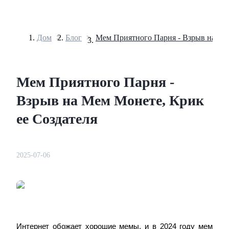
Дом
>
Блог
>
Фьючерсы
Мем Приятного Парня -
Взрыв на Мем Монете, Крик
ее Создателя
2025-07-06
USDT-фьючерсы
Фьючерсы с использованием USDT в качестве
обеспечения
Интернет обожает хорошие мемы, и в 2024 году мем