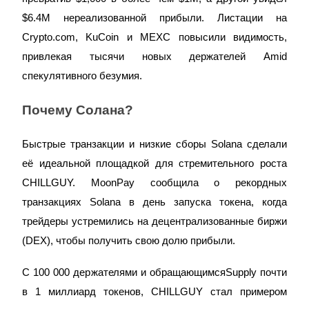
$6.4M нереализованной прибыли. Листации на
Crypto.com, KuCoin и MEXC повысили видимость,
привлекая тысячи новых держателей Amid
спекулятивного безумия.
Гид
Почему Солана?
Руководство для начинающих по фьючерсам
Быстрые транзакции и низкие сборы Solana сделали
её идеальной площадкой для стремительного роста
CHILLGUY. MoonPay сообщила о рекордных
транзакциях Solana в день запуска токена, когда
трейдеры устремились на децентрализованные биржи
(DEX), чтобы получить свою долю прибыли.
Торговые стратегии
С 100 000 держателями и обращающимсяSupply почти
в 1 миллиард токенов, CHILLGUY стал примером
Узнайте, как оставаться прибыльным