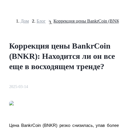
Дом
>
Блог
>
Фьючерсы
Коррекция цены BankrCoin
(BNKR): Находится ли он все
еще в восходящем тренде?
2025-03-14
USDT-фьючерсы
Фьючерсы с использованием USDT в качестве
обеспечения
Цена BankrCoin (BNKR) резко снизилась, упав более 