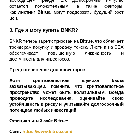
восходящем тренде. Его долгосрочный импульс 
остается положительным, а такие факторы, 
Узнайте о пассивном доходе
как 
листинг Bitrue
, могут поддержать будущий рост 
Bitrue
AI
цен.
3. Где я могу купить BNKR?
BNKR теперь зарегистрирован на 
Bitrue
, что облегчает 
трейдерам покупку и продажу токена. Листинг на CEX 
обеспечивает повышенную ликвидность и 
доступность для инвесторов.
Bitrue Партнеры
Предостережение для инвесторов
Хотя криптовалютная шумиха была 
захватывающей, помните, что криптовалютное 
пространство может быть волатильным.
Всегда 
проводите исследования, оценивайте свою 
устойчивость к риску и учитывайте долгосрочный 
потенциал любых инвестиций.
Официальный сайт Bitrue:
Партнеры Bitrue
Сайт:
 https://www.bitrue.com/