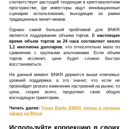
соответствует растущей тенденции в криптовалютном 
пространстве, где инвесторы ищут инновационные 
сценарии использования, выходящие за рамки 
традиционных монет-мемов.
Однако самой большой проблемой для BNKR 
является поддержание объема торгов. В 
настоящее 
время объем торгов за 24 часа составляет около 
Заработок
1,1 миллиона долларов
, что относительно мало по 
сравнению с крупными альткоинами. Если объем 
торгов иссякнет, цене будет сложно быстро 
восстановиться.
На данный момент BNKR держится выше ключевых 
уровней поддержки, а это значит, что если не 
произойдет резкого изменения настроений на рынке, то 
цена, скорее всего, продолжит свою общую 
восходящую траекторию.
Силовая свинья
Читать далее:
Токен Bankr BNKR теперь в прямом 
Получайте конкурентные награды ежедневно
эфире на Bitrue
Используйте коррекцию в своих 