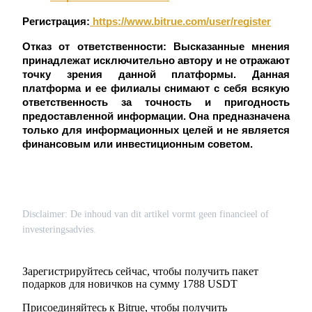
До 65% комиссии!
Регистрация:
 https://www.bitrue.com/user/register
Отказ от ответственности: Высказанные мнения 
принадлежат исключительно автору и не отражают 
точку зрения данной платформы.
Данная 
платформа и ее филиалы снимают с себя всякую 
ответственность за точность и пригодность 
предоставленной информации.
Она предназначена 
только для информационных целей и не является 
финансовым или инвестиционным советом.
Реферал
Пригласите друга, чтобы получить денежные
вознаграждения
BTC Welcome Rewards
Disclaimer: De inhoud van dit artikel vormt geen financieel of
investeringsadvies.
Зарегистрируйтесь сейчас, чтобы получить пакет
подарков для новичков на сумму 1788 USDT
Присоединяйтесь к Bitrue, чтобы получить