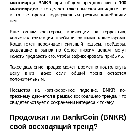
миллиарда BNKR
 при общем предложении в 
100 
миллиардов
, что делает токен высоколиквидным, но 
в то же время подверженным резким колебаниям 
цены.
Станьте копи-трейдером
Еще одним фактором, влияющим на коррекцию, 
Наслаждайтесь распределением прибыли и комиссиями
является фиксация прибыли ранними инвесторами. 
за копи-трейдинг
Когда токен переживает сильный подъем, трейдеры, 
вошедшие в рынок по более низким ценам, могут 
начать продавать его, чтобы зафиксировать прибыль.
Такое давление продаж может временно подтолкнуть 
цену вниз, даже если общий тренд остается 
положительным.
Несмотря на краткосрочное падение, BNKR по-
прежнему движется в рамках восходящего тренда, что 
свидетельствует о сохранении интереса к токену.
Информация
Анализ больших данных, включая торговую информацию
Продолжит ли BankrCoin (BNKR) 
и т. д.
свой восходящий тренд?