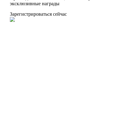
эксклюзивные награды
Зарегистрироваться сейчас
BTC Welcome Rewards
Deposit & Trade BTC to Share 25000 USDT prize pool!
Deposit CASHCAT & Win
Share 500000 CASHCAT prize pool
Exclusive for BitMart Users
Register & Trade to Win 500,000 USDT