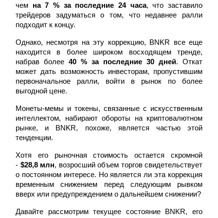
чем 
на 7 % за последние 24 часа
, что заставило 
трейдеров задуматься о том, что недавнее ралли 
подходит к концу.
Однако, несмотря на эту коррекцию, BNKR все еще 
находится в более широком восходящем тренде, 
набрав более 
40 % за последние 30 дней
. Откат 
Фьючерсы на COIN-M
может дать возможность инвесторам, пропустившим 
Криптовалютные фьючерсы
первоначальное ралли, войти в рынок по более 
выгодной цене.
Монеты-мемы и токены, связанные с искусственным 
TradFi
интеллектом, набирают обороты на криптовалютном 
рынке, и BNKR, похоже, является частью этой 
Деривативы на акции, форекс, драгоценные металлы и
тенденции.
сырьевые товары
Хотя его рыночная стоимость остается скромной 
- 
$28,8 млн
, возросший объем торгов свидетельствует 
о постоянном интересе. Но является ли эта коррекция 
временным снижением перед следующим рывком 
вверх или предупреждением о дальнейшем снижении?
Давайте рассмотрим текущее состояние BNKR, его 