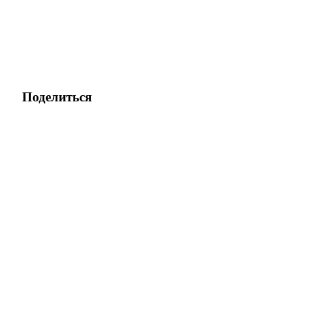
награда
Поделиться
Скачать
приложение Bitrue
Русский