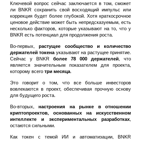
Ключевой вопрос сейчас заключается в том, сможет 
ли BNKR сохранить свой восходящий импульс или 
коррекция будет более глубокой. Хотя краткосрочное 
ценовое действие может быть непредсказуемым, есть 
несколько факторов, которые указывают на то, что у 
BNKR есть потенциал для продолжения роста.
Во-первых, 
растущее сообщество и количество 
Гид
держателей токена
 указывают на растущее принятие. 
Руководство для начинающих по фьючерсам
Сейчас у BNKR 
более 78 000 держателей
, что 
является значительным показателем для проекта, 
которому всего 
три месяца
.
Это говорит о том, что все больше инвесторов 
вовлекаются в проект, обеспечивая прочную основу 
для будущего роста.
Во-вторых, 
настроения на рынке в отношении 
криптопроектов, основанных на искусственном 
интеллекте и экспериментальных разработках
, 
Торговые стратегии
остаются сильными.
Узнайте, как оставаться прибыльным
Как токен с темой ИИ и автоматизации, BNKR 