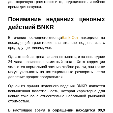
долгосрочную траекторию и то, подходящее ли сейчас 
время для покупки.
USDC фьючерсы
Понимание недавних ценовых 
Фьючерсы с использованием USDC в качестве
обеспечения
действий BNKR
В течение последнего месяца
BankrCoin
 находился на 
восходящей траектории, значительно поднявшись с 
предыдущих минимумов.
Однако сейчас цена начала остывать, и за последние 
24 часа произошел заметный откат. Хотя коррекции 
являются нормальной частью любого ралли, они также 
могут указывать на потенциальные развороты, если 
Копирование торговли
давление продаж продолжится.
Присоединяйтесь к лучшим трейдерам
Одной из причин недавнего падения BNKR является 
повышенная волатильность, которая характерна для 
новых токенов с относительно небольшой рыночной 
стоимостью.
В настоящее время 
в обращении находится 99,9 