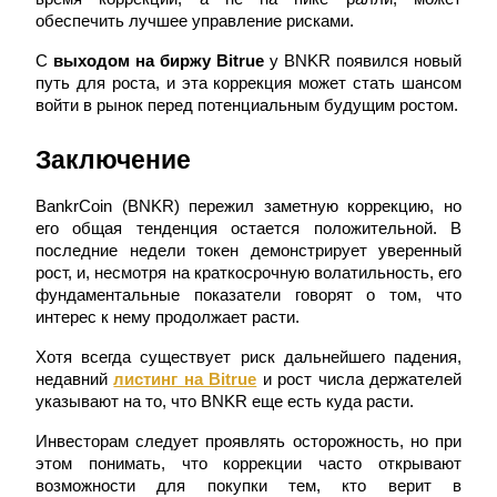
обеспечить лучшее управление рисками.
С 
выходом на биржу Bitrue
 у BNKR появился новый 
путь для роста, и эта коррекция может стать шансом 
войти в рынок перед потенциальным будущим ростом.
Заключение
Блокировки BTR
BankrCoin (BNKR) пережил заметную коррекцию, но 
Эксклюзивные инвестиции для владельцев BTR
его общая тенденция остается положительной. В 
последние недели токен демонстрирует уверенный 
рост, и, несмотря на краткосрочную волатильность, его 
фундаментальные показатели говорят о том, что 
интерес к нему продолжает расти.
Хотя всегда существует риск дальнейшего падения, 
недавний
листинг на Bitrue
 и рост числа держателей 
указывают на то, что BNKR еще есть куда расти.
Инвесторам следует проявлять осторожность, но при 
Кредиты
этом понимать, что коррекции часто открывают 
возможности для покупки тем, кто верит в 
Сервис заимствований, обеспеченных криптовалютой