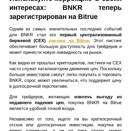
интересах: BNKR теперь 
зарегистрирован на Bitrue
Одним из самых значительных последних событий 
для BNKR стал его 
первый централизованный 
биржевой (CEX)
листинг на Bitrue
. Этот листинг 
Стейкинг
обеспечивает большую доступность для трейдеров и 
Высокая прибыль и мгновенный доступ
может принести новую ликвидность на рынок.
Как видно из прошлых криптоциклов, листинги на CEX 
часто служат катализатором движения цен. Поскольку 
больше инвесторов смогут легко покупать и торговать 
BNKR, спрос может увеличиться, что поддержит цену 
в долгосрочной перспективе.
Для трейдеров, желающих 
извлечь выгоду из 
недавнего падения цен
, покупка BNKR на Bitrue 
является удобной точкой входа.
Launchpool
Независимо от того, ищете ли вы краткосрочный 
Гибкая ставка для заработка популярных токенов
отскок или долгосрочные инвестиции, покупка во 
время коррекции, а не на пике ралли, может 