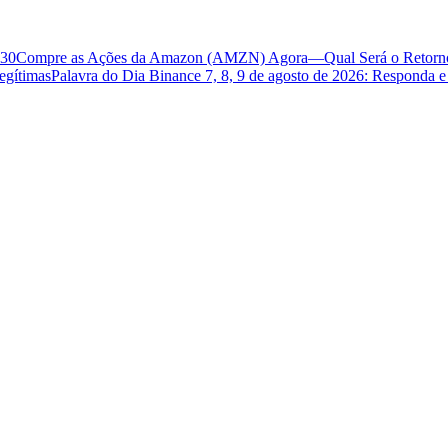
030
Compre as Ações da Amazon (AMZN) Agora—Qual Será o Retorn
egítimas
Palavra do Dia Binance 7, 8, 9 de agosto de 2026: Responda 