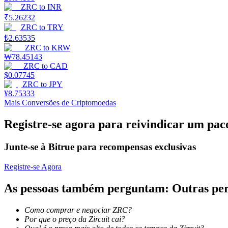
ZRC
to
INR
₹
5.26232
Guia
ZRC
to
TRY
₺
2.63535
Guia para iniciantes em futuros
ZRC
to
KRW
₩
78.45143
ZRC
to
CAD
$
0.07745
ZRC
to
JPY
¥
8.75333
Mais Conversões de Criptomoedas
Registre-se agora para reivindicar um pac
Estratégias de negociação
Junte-se à Bitrue para recompensas exclusivas
Aprenda como se manter lucrativo
Registre-se Agora
As pessoas também perguntam: Outras pe
Como comprar e negociar ZRC?
Por que o preço da Zircuit cai?