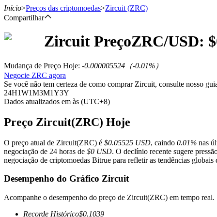
Início
>
Preços das criptomoedas
>
Zircuit
(ZRC)
Compartilhar
Zircuit
Preço
ZRC
/USD: $
Futuros
Mudança de Preço Hoje
:
-0.000005524
（
-0.01
%）
Negocie ZRC agora
Se você não tem certeza de como comprar Zircuit, consulte nosso gu
24H
1W
1M
3M
1Y
3Y
Dados atualizados em às (UTC+8)
Preço Zircuit(ZRC) Hoje
O preço atual de Zircuit(ZRC) é
$0.05525 USD
, caindo
0.01%
nas úl
Futuros de USDT
negociação de 24 horas de
$0 USD
. O declínio recente sugere press
negociação de criptomoedas Bitrue para refletir as tendências globais
Futuros usando USDT como garantia
Desempenho do Gráfico Zircuit
Acompanhe o desempenho do preço de Zircuit(ZRC) em tempo real.
Recorde Histórico
$
0.1039