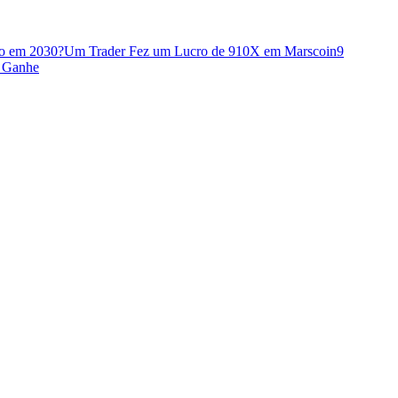
o em 2030?
Um Trader Fez um Lucro de 910X em Marscoin
9
e Ganhe