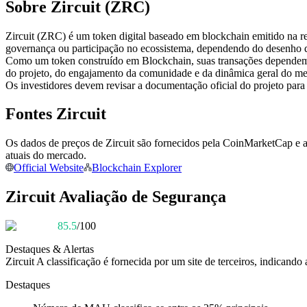
Sobre Zircuit (ZRC)
Futuros usando USDC como garantia
Zircuit (ZRC) é um token digital baseado em blockchain emitido na red
governança ou participação no ecossistema, dependendo do desenho d
Como um token construído em Blockchain, suas transações dependem
do projeto, do engajamento da comunidade e da dinâmica geral do me
Os investidores devem revisar a documentação oficial do projeto para
Fontes Zircuit
Os dados de preços de Zircuit são fornecidos pela CoinMarketCap e a
Copiar Trading
atuais do mercado.
Official Website
Blockchain Explorer
Junte-se aos principais traders
Zircuit Avaliação de Segurança
85.5
/100
Destaques & Alertas
Zircuit
A classificação é fornecida por um site de terceiros, indicando 
Destaques