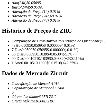
Alto
(24h)
$
0.05095
Baixo
(24h)
$
0.05095
Alteração de Preço
(1h)
-0.01
%
Alteração de Preço
(24h)
-0.01
%
Alteração de Preço
(7d)
-0.01
%
Futuros COIN-M
Histórico de Preços de ZRC
Futuros de criptomoeda
Comparação de Datas
Baixo
Alto
Alteração de Quantidade
(%)
48H
0.05095
0.05095
$
-0.000009
(
-0.01
%)
TradFi
7 Dias
0.05095
0.05095
$
-0.000009
(
-0.01
%)
30 Dias
0.05095
0.1039
$
-0.05304
(
-51
%)
Derivativos de ações, câmbio, metais preciosos e commodities
90 Dias
0.001051
0.1039
$
0.04882
(
+
2302.16
%)
1 Ano
0.001051
0.1039
$
0.01516
(
+
42.35
%)
Dados de Mercado Zircuit
Classificação de Mercado
1016
Capitalização de Mercado
$
7.14M
0
Oferta Circulante
6.35B
ZRC
Oferta Máxima
10.00B
ZRC
Futuros de USDC