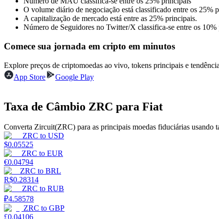
Número de MAU classifica-se entre os 25% principais
Torne-se um Trader de Cópias
O volume diário de negociação está classificado entre os 25% pr
A capitalização de mercado está entre as 25% principais.
Desfrute da partilha de lucros e comissões de copy trading
Número de Seguidores no Twitter/X classifica-se entre os 10% 
Comece sua jornada em cripto em minutos
Explore preços de criptomoedas ao vivo, tokens principais e tendên
App Store
Google Play
Taxa de Câmbio ZRC para Fiat
Informação
Converta Zircuit(ZRC) para as principais moedas fiduciárias usando 
ZRC
to
USD
Análise de big data, incluindo informações comerciais, etc.
$
0.05525
ZRC
to
EUR
€
0.04794
ZRC
to
BRL
R$
0.28314
ZRC
to
RUB
₽
4.58578
ZRC
to
GBP
£
0.04106