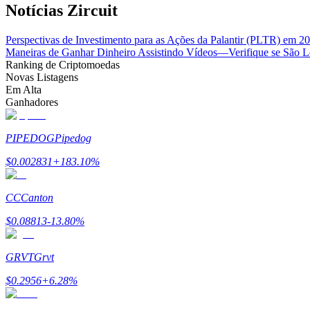
Notícias Zircuit
Estacamento
Perspectivas de Investimento para as Ações da Palantir (PLTR) em 2
Altos retornos e acesso instantâneo
Maneiras de Ganhar Dinheiro Assistindo Vídeos—Verifique se São L
Ranking de Criptomoedas
Novas Listagens
Em Alta
Ganhadores
PIPEDOG
Pipedog
$
0.002831
+
183.10
%
Launchpool
CC
Canton
Staking flexível para ganhar tokens populares.
$
0.08813
-13.80
%
GRVT
Grvt
$
0.2956
+
6.28
%