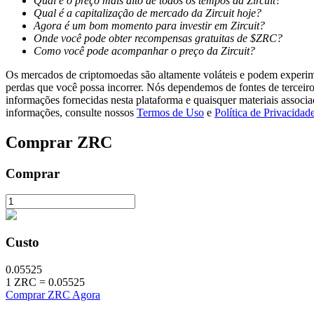
Qual é o preço mais alto de todos os tempos da Zircuit?
Qual é a capitalização de mercado da Zircuit hoje?
Agora é um bom momento para investir em Zircuit?
Ganhar
Onde você pode obter recompensas gratuitas de $ZRC?
Como você pode acompanhar o preço da Zircuit?
Os mercados de criptomoedas são altamente voláteis e podem experimen
perdas que você possa incorrer. Nós dependemos de fontes de terceiro
informações fornecidas nesta plataforma e quaisquer materiais associ
informações, consulte nossos
Termos de Uso
e
Política de Privacidad
Comprar
ZRC
Comprar
Porquinho poderoso
Ganhe recompensas competitivas diariamente
Custo
0.05525
1
ZRC
=
0.05525
Comprar ZRC Agora