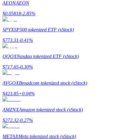
AEON
AEON
$
0.05818
-2.85
%
Bloqueios de BTR
SPYX
SP500 tokenized ETF (xStock)
Investimentos exclusivos para titulares de BTR
$
773.31
-0.41
%
QQQX
Nasdaq tokenized ETF (xStock)
$
717.65
-0.30
%
AVGOX
Broadcom tokenized stock (xStock)
$
423.85
+
0.04
%
Empréstimos
Serviço de empréstimo apoiado por criptografia
AMZNX
Amazon tokenized stock (xStock)
$
272.32
-0.27
%
METAX
Meta tokenized stock (xStock)