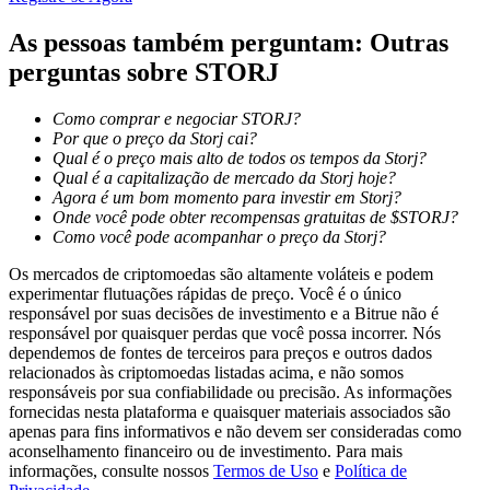
As pessoas também perguntam: Outras
perguntas sobre STORJ
Bloqueios de BTR
Investimentos exclusivos para titulares de BTR
Como comprar e negociar STORJ?
Por que o preço da Storj cai?
Qual é o preço mais alto de todos os tempos da Storj?
Qual é a capitalização de mercado da Storj hoje?
Agora é um bom momento para investir em Storj?
Onde você pode obter recompensas gratuitas de $STORJ?
Como você pode acompanhar o preço da Storj?
Os mercados de criptomoedas são altamente voláteis e podem
experimentar flutuações rápidas de preço. Você é o único
responsável por suas decisões de investimento e a Bitrue não é
Empréstimos
responsável por quaisquer perdas que você possa incorrer. Nós
dependemos de fontes de terceiros para preços e outros dados
Serviço de empréstimo apoiado por criptografia
relacionados às criptomoedas listadas acima, e não somos
responsáveis por sua confiabilidade ou precisão. As informações
fornecidas nesta plataforma e quaisquer materiais associados são
apenas para fins informativos e não devem ser consideradas como
aconselhamento financeiro ou de investimento. Para mais
informações, consulte nossos
Termos de Uso
e
Política de