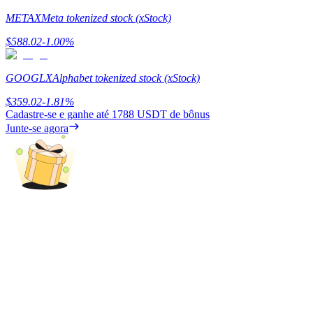
Deposit & Trade BTC to Share 25000 USDT prize pool!
METAX
Meta tokenized stock (xStock)
$
588.02
-1.00
%
Deposit CASHCAT & Win
GOOGLX
Alphabet tokenized stock (xStock)
Share 500000 CASHCAT prize pool
$
359.02
-1.81
%
Cadastre-se e ganhe até
1788 USDT
de bônus
Junte-se agora
Exclusive for BitMart Users
Register & Trade to Win 500,000 USDT
Precious Metals Trading Carnival
Trade Gold & Silver · 33,333 USDT Bonus