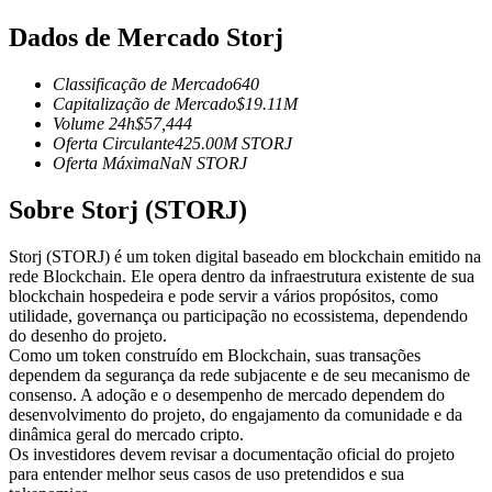
Futuros usando USDC como garantia
Dados de Mercado Storj
Classificação de Mercado
640
Capitalização de Mercado
$
19.11M
Volume 24h
$
57,444
Oferta Circulante
425.00M
STORJ
Oferta Máxima
NaN
STORJ
Sobre Storj (STORJ)
Copiar Trading
Storj (STORJ) é um token digital baseado em blockchain emitido na
rede Blockchain. Ele opera dentro da infraestrutura existente de sua
Junte-se aos principais traders
blockchain hospedeira e pode servir a vários propósitos, como
utilidade, governança ou participação no ecossistema, dependendo
do desenho do projeto.
Como um token construído em Blockchain, suas transações
dependem da segurança da rede subjacente e de seu mecanismo de
consenso. A adoção e o desempenho de mercado dependem do
desenvolvimento do projeto, do engajamento da comunidade e da
dinâmica geral do mercado cripto.
Os investidores devem revisar a documentação oficial do projeto
para entender melhor seus casos de uso pretendidos e sua