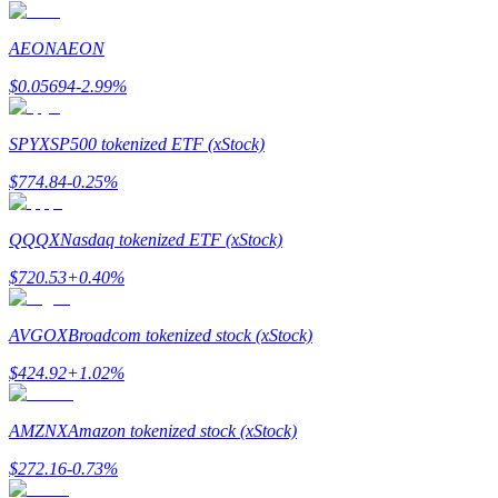
AEON
AEON
$
0.05694
-2.99
%
Indicação
SPYX
SP500 tokenized ETF (xStock)
Convide um amigo para receber recompensas em dinheiro
$
774.84
-0.25
%
BTC Welcome Rewards
QQQX
Nasdaq tokenized ETF (xStock)
$
720.53
+
0.40
%
AVGOX
Broadcom tokenized stock (xStock)
$
424.92
+
1.02
%
AMZNX
Amazon tokenized stock (xStock)
BTC Welcome Rewards
$
272.16
-0.73
%