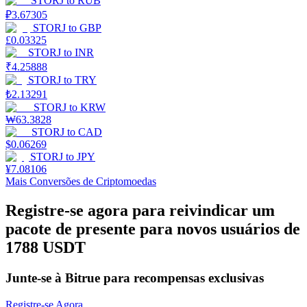
STORJ
to
RUB
₽
3.67305
Estacamento
STORJ
to
GBP
£
0.03325
Altos retornos e acesso instantâneo
STORJ
to
INR
₹
4.25888
STORJ
to
TRY
₺
2.13291
STORJ
to
KRW
₩
63.3828
STORJ
to
CAD
$
0.06269
STORJ
to
JPY
¥
7.08106
Mais Conversões de Criptomoedas
Launchpool
Registre-se agora para reivindicar um
Staking flexível para ganhar tokens populares.
pacote de presente para novos usuários de
1788 USDT
Junte-se à Bitrue para recompensas exclusivas
Registre-se Agora