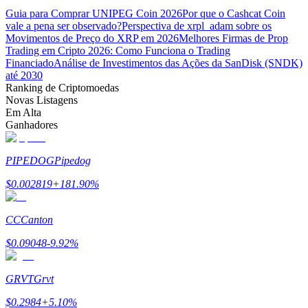
Guia para Comprar UNIPEG Coin 2026
Por que o Cashcat Coin
vale a pena ser observado?
Perspectiva de xrpl_adam sobre os
Movimentos de Preço do XRP em 2026
Melhores Firmas de Prop
Trading em Cripto 2026: Como Funciona o Trading
Financiado
Análise de Investimentos das Ações da SanDisk (SNDK)
até 2030
Parceiros Bitrue
Ranking de Criptomoedas
Novas Listagens
Em Alta
Ganhadores
PIPEDOG
Pipedog
$
0.002819
+
181.90
%
CC
Canton
Afiliados Bitrue
$
0.09048
-9.92
%
Até 65% de comissões!
GRVT
Grvt
$
0.2984
+
5.10
%