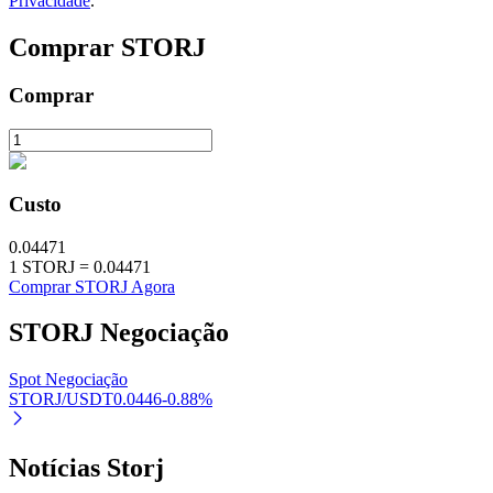
Privacidade
.
Comprar
STORJ
Comprar
Investimento Automático
Obtenha lucro a longo prazo e interesses flexíveis
Custo
0.04471
1
STORJ
=
0.04471
Comprar STORJ Agora
STORJ
Negociação
Aprenda a apostar
Spot Negociação
STORJ/USDT
0.0446
-0.88
%
Aprenda como ganhar renda passiva
Bitrue
AI
Notícias Storj