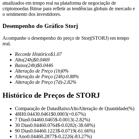
atualizados em tempo real na plataforma de negociação de
criptomoedas Bitrue para refletir as tendências globais de mercado e
o sentimento dos investidores.
Desempenho do Gráfico Storj
Futuros COIN-M
Acompanhe o desempenho do preço de Storj(STORJ) em tempo
Futuros de criptomoeda
real.
Recorde Histórico
$
1.07
Alto
(24h)
$
0.0469
TradFi
Baixo
(24h)
$
0.0446
Alteração de Preço
(1h)
0
%
Derivativos de ações, câmbio, metais preciosos e commodities
Alteração de Preço
(24h)
-0.88
%
Alteração de Preço
(7d)
-2.82
%
Histórico de Preços de STORJ
Comparação de Datas
Baixo
Alto
Alteração de Quantidade
(%)
48H
0.0443
0.0461
$
0.0003
(
+
0.67
%)
7 Dias
0.0446
0.0465
$
-0.0013
(
-2.82
%)
30 Dias
0.0446
0.0764
$
-0.0282
(
-38.68
%)
90 Dias
0.0446
0.1223
$
-0.0719
(
-61.66
%)
Futuros de USDC
1 Ano
0.0446
0.2877
$
-0.2226
(
-83.27
%)