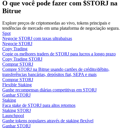
O que você pode fazer com $STORJ na
Bitrue
Guia
Guia para iniciantes em futuros
Explore preços de criptomoedas ao vivo, tokens principais e
tendências de mercado em uma plataforma de negociação segura.
Spot
Negocie STORJ com taxas ultrabaixas
Negocie STORJ
Copy Trading
Copie os melhores traders de STORJ para lucros a longo prazo
Copy Trading STORJ
Comprar STORJ
Compre STORJ na Bitrue usando cartões de crédito/débito,
transferências bancárias, depósitos fiat, SEPA e mais
Comprar STORJ
Estratégias de negociação
Flexible Staking
Ganhe recompensas diárias competitivas em STORJ
Aprenda como se manter lucrativo
Ganhar STORJ
Staking
Faça stake de STORJ para altos retornos
Staking STORJ
Launchpool
Ganhe tokens populares através de staking flexível
Ganhar STORJ