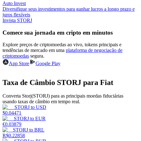
Auto Invest
Diversifique seus investimentos para ganhar lucros a longo prazo e
Ganhar
juros flexíveis
Invista STORJ
Comece sua jornada em cripto em minutos
Explore preços de criptomoedas ao vivo, tokens principais e
tendências de mercado em uma
plataforma de negociação de
criptomoedas
segura.
App Store
Google Play
Porquinho poderoso
Taxa de Câmbio STORJ para Fiat
Ganhe recompensas competitivas diariamente
Converta Storj(STORJ) para as principais moedas fiduciárias
usando taxas de câmbio em tempo real.
STORJ
to
USD
$
0.04471
STORJ
to
EUR
€
0.03879
STORJ
to
BRL
R$
0.22858