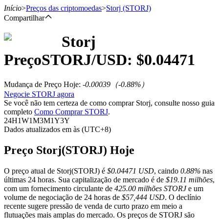
Início
>
Preços das criptomoedas
>
Storj
(STORJ)
Compartilhar
Storj
Futuros
Preço
STORJ
/USD: $
0.04471
Mudança de Preço Hoje
:
-0.00039
（
-0.88
%）
Negocie STORJ agora
Se você não tem certeza de como comprar Storj, consulte nosso guia
completo
Como Comprar STORJ
.
24H
1W
1M
3M
1Y
3Y
Dados atualizados em às (UTC+8)
Futuros de USDT
Preço Storj(STORJ) Hoje
Futuros usando USDT como garantia
O preço atual de Storj(STORJ) é
$0.04471 USD
, caindo
0.88%
nas
últimas 24 horas. Sua capitalização de mercado é de
$19.11 milhões
,
com um fornecimento circulante de
425.00 milhões STORJ
e um
volume de negociação de 24 horas de
$57,444 USD
. O declínio
recente sugere pressão de venda de curto prazo em meio a
flutuações mais amplas do mercado. Os preços de STORJ são