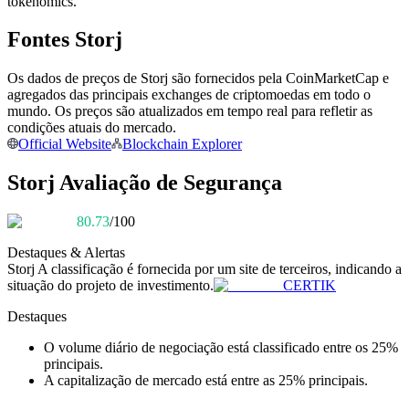
tokenomics.
Torne-se um Trader de Cópias
Fontes Storj
Desfrute da partilha de lucros e comissões de copy trading
Os dados de preços de Storj são fornecidos pela CoinMarketCap e
agregados das principais exchanges de criptomoedas em todo o
mundo. Os preços são atualizados em tempo real para refletir as
condições atuais do mercado.
Official Website
Blockchain Explorer
Storj Avaliação de Segurança
80.73
/100
Informação
Destaques & Alertas
Análise de big data, incluindo informações comerciais, etc.
Storj
A classificação é fornecida por um site de terceiros, indicando a
situação do projeto de investimento.
CERTIK
Destaques
O volume diário de negociação está classificado entre os 25%
principais.
A capitalização de mercado está entre as 25% principais.