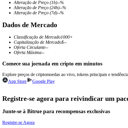
Alteração de Preço
(1h)
--
%
Alteração de Preço
(24h)
--
%
Alteração de Preço
(7d)
--
%
Dados de Mercado
Futuros COIN-M
Futuros de criptomoeda
Classificação de Mercado
1000+
Capitalização de Mercado
$
--
Oferta Circulante
--
Oferta Máxima
--
TradFi
Comece sua jornada em cripto em minutos
Derivativos de ações, câmbio, metais preciosos e commodities
Explore preços de criptomoedas ao vivo, tokens principais e tendên
App Store
Google Play
Registre-se agora para reivindicar um pac
Junte-se à Bitrue para recompensas exclusivas
Registre-se Agora
Futuros de USDC