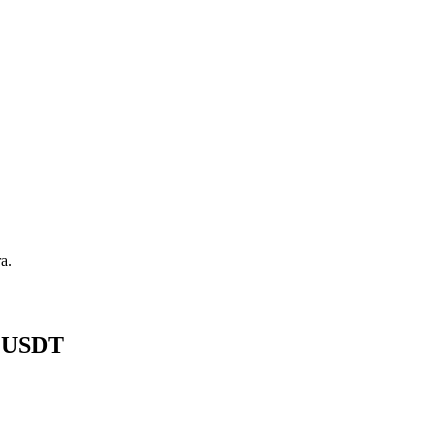
a.
8 USDT