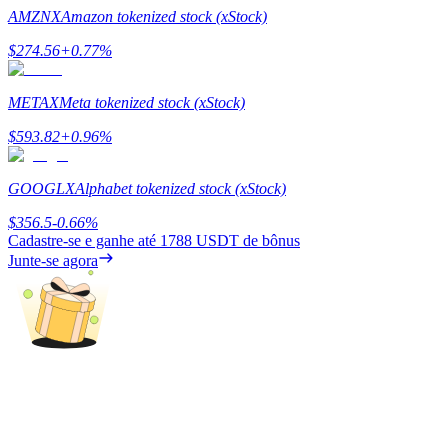
AMZNX
Amazon tokenized stock (xStock)
Guia
$
274.56
+
0.77
%
Guia para iniciantes em futuros
METAX
Meta tokenized stock (xStock)
$
593.82
+
0.96
%
GOOGLX
Alphabet tokenized stock (xStock)
$
356.5
-0.66
%
Cadastre-se e ganhe até
1788 USDT
de bônus
Junte-se agora
Estratégias de negociação
Aprenda como se manter lucrativo