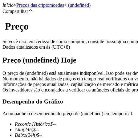
Início
>
Preços das criptomoedas
>
(undefined)
Compartilhar
Preço
Futuros
Se você não tem certeza de como comprar , consulte nosso guia com
Dados atualizados em às (UTC+8)
Preço (undefined) Hoje
O preço de (undefined) está atualmente indisponível. Isso pode ser d
No momento, não há dados de preços em tempo real verificados ou vo
informações de preços atualizadas, capitalização de mercado e métrica
Os investidores são encorajados a verificar os anúncios oficiais do pr
Futuros de USDT
Desempenho do Gráfico
Futuros usando USDT como garantia
Acompanhe o desempenho do preço de (undefined) em tempo real.
Recorde Histórico
$
--
Alto
(24h)
$
--
Baixo
(24h)
$
--