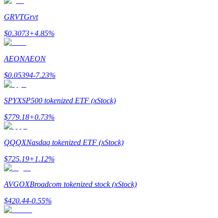
Torne-se um Trader de Cópias
GRVT
Grvt
Desfrute da partilha de lucros e comissões de copy trading
$
0.3073
+
4.85
%
AEON
AEON
$
0.05394
-7.23
%
SPYX
SP500 tokenized ETF (xStock)
$
779.18
+
0.73
%
Informação
Análise de big data, incluindo informações comerciais, etc.
QQQX
Nasdaq tokenized ETF (xStock)
$
725.19
+
1.12
%
AVGOX
Broadcom tokenized stock (xStock)
$
420.44
-0.55
%