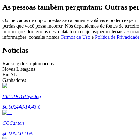
As pessoas também perguntam: Outras per
Futuros usando USDC como garantia
Os mercados de criptomoedas são altamente voláteis e podem experimen
perdas que você possa incorrer. Nós dependemos de fontes de terceiro
informações fornecidas nesta plataforma e quaisquer materiais associ
informações, consulte nossos
Termos de Uso
e
Política de Privacidad
Notícias
Ranking de Criptomoedas
Novas Listagens
Copiar Trading
Em Alta
Ganhadores
Junte-se aos principais traders
PIPEDOG
Pipedog
$
0.002448
-14.43
%
CC
Canton
$
0.0902
-0.11
%