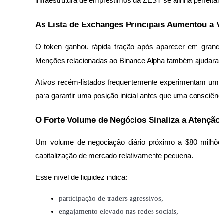
infraestrutura de empréstimos da ZEST se alinha perfeit
As Lista de Exchanges Principais Aumentou a V
Bloqueios de BTR
O token ganhou rápida tração após aparecer em grand
Investimentos exclusivos para titulares de BTR
Menções relacionadas ao Binance Alpha também ajudaram
Ativos recém-listados frequentemente experimentam uma 
para garantir uma posição inicial antes que uma consci
O Forte Volume de Negócios Sinaliza a Atençã
Um volume de negociação diário próximo a $80 milhõ
Empréstimos
capitalização de mercado relativamente pequena.
Serviço de empréstimo apoiado por criptografia
Esse nível de liquidez indica:
participação de traders agressivos,
engajamento elevado nas redes sociais,