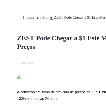
Casa
>
Blog
>
Futuros
ZEST Pode Chegar a $1 Este Mê
Preços
2026-05-20
Futuros de USDT
Futuros usando USDT como garantia
A conversa em torno da previsão de preços do ZEST inte
100% em apenas 24 horas.