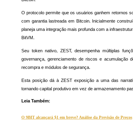
Torne-se um Trader de Cópias
O protocolo permite que os usuários ganhem retornos 
Desfrute da partilha de lucros e comissões de copy trading
com garantia lastreada em Bitcoin. Inicialmente const
planeja uma integração mais profunda com a infraestrutur
BitVM.
Seu token nativo, ZEST, desempenha múltiplas funçõe
governança, gerenciamento de riscos e acumulação d
recompra e módulos de segurança.
Informação
Esta posição dá à ZEST exposição a uma das narrativa
Análise de big data, incluindo informações comerciais, etc.
tornando capital produtivo em vez de armazenamento pas
Leia Também:
O 9BIT alcançará $1 em breve? Análise da Previsão de Preços