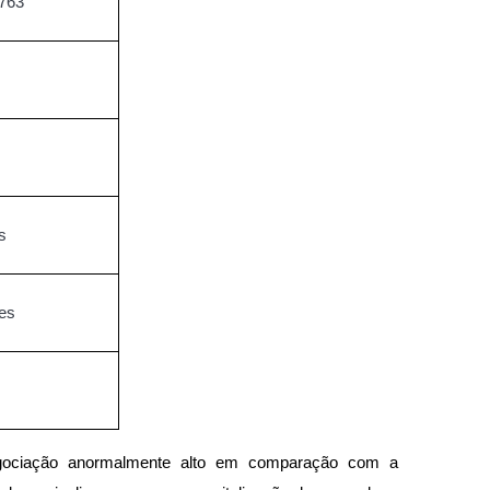
1763
s
es
egociação anormalmente alto em comparação com a 