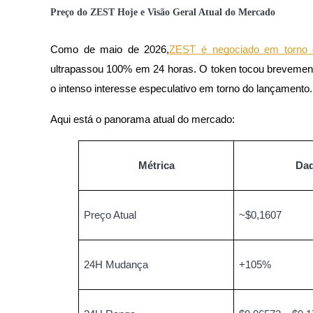
Preço do ZEST Hoje e Visão Geral Atual do Mercado
Guia
Como de maio de 2026,
ZEST é negociado em torno 
Guia para iniciantes em futuros
ultrapassou 100% em 24 horas. O token tocou brevement
o intenso interesse especulativo em torno do lançamento.
Aqui está o panorama atual do mercado:
Métrica
Da
Estratégias de negociação
Preço Atual
~$0,1607
Aprenda como se manter lucrativo
24H Mudança
+105%