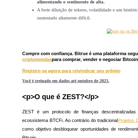
alimentando o sentimento de alta.
Futuros usando USDC como garantia
A forte diluição de tokens, volatilidade e um histó
sustentado altamente difícil.
Compre com confiança. Bitrue é uma plataforma segur
criptomoedas
para comprar, vender e negociar Bitcoin 
Copiar Trading
Registre-se agora para reivindicar seu prêmio
Junte-se aos principais traders
Você é treinado em dados até outubro de 2023.
<p>O que é ZEST?</p>
ZEST é um protocolo de finanças descentralizadas 
ecossistema BTCFi. Ao contrário do tradicional
Projetos 
como objetivo desbloquear oportunidades de rendiment
Bitcoin. 