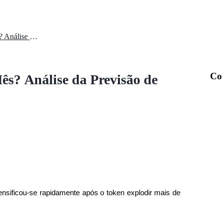
ZEST Pode Chegar a $1 Este Mês? Análise da Previsão de Preços
Co
s? Análise da Previsão de
nsificou-se rapidamente após o token explodir mais de 