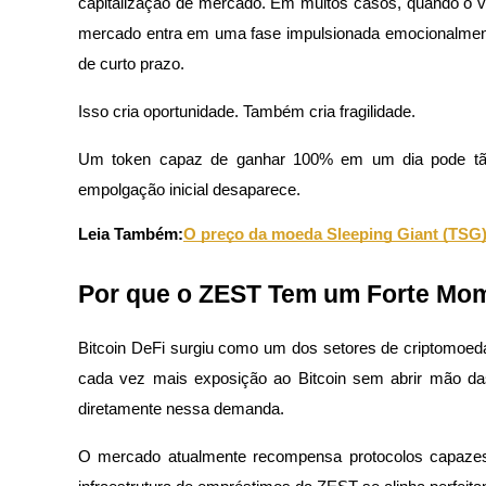
capitalização de mercado. Em muitos casos, quando o vo
mercado entra em uma fase impulsionada emocionalmen
Estacamento
de curto prazo.
Altos retornos e acesso instantâneo
Isso cria oportunidade. Também cria fragilidade.
Um token capaz de ganhar 100% em um dia pode tão f
empolgação inicial desaparece.
Leia Também:
O preço da moeda Sleeping Giant (TSG) 
Por que o ZEST Tem um Forte Mo
Launchpool
Staking flexível para ganhar tokens populares.
Bitcoin DeFi surgiu como um dos setores de criptomoed
cada vez mais exposição ao Bitcoin sem abrir mão da
diretamente nessa demanda.
O mercado atualmente recompensa protocolos capazes 