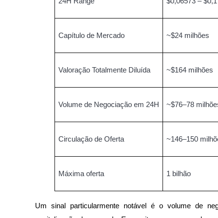
24H Range
$0,06573 – $0,
Ganhar
Capítulo de Mercado
~$24 milhões
Valoração Totalmente Diluída
~$164 milhões
Volume de Negociação em 24H
~$76–78 milhõe
Porquinho poderoso
Ganhe recompensas competitivas diariamente
Circulação de Oferta
~146–150 milhõ
Máxima oferta
1 bilhão
Um sinal particularmente notável é o volume de n