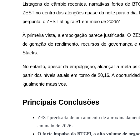
Listagens de câmbio recentes, narrativas fortes de BT
ZEST no centro das atenções quase da noite para o dia.
pergunta: o ZEST atingirá $1 em maio de 2026?
Futuros COIN-M
À primeira vista, a empolgação parece justificada. O Z
Futuros de criptomoeda
de geração de rendimento, recursos de governança e 
Stacks.
TradFi
No entanto, apesar da empolgação, alcançar a meta psicol
Derivativos de ações, câmbio, metais preciosos e commodities
partir dos níveis atuais em torno de $0,16. A oportunida
igualmente massivos.
Principais Conclusões
ZEST precisaria de um aumento de aproximadamente 6x
em maio de 2026.
O forte impulso do BTCFi, o alto volume de negoc
Futuros de USDC