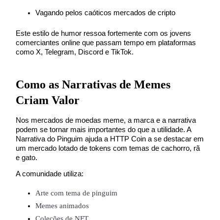
Vagando pelos caóticos mercados de cripto
Estacamento
Este estilo de humor ressoa fortemente com os jovens 
Altos retornos e acesso instantâneo
comerciantes online que passam tempo em plataformas 
como X, Telegram, Discord e TikTok.
Como as Narrativas de Memes 
Criam Valor
Nos mercados de moedas meme, a marca e a narrativa 
podem se tornar mais importantes do que a utilidade. A 
Launchpool
Narrativa do Pinguim ajuda a HTTP Coin a se destacar em 
um mercado lotado de tokens com temas de cachorro, rã 
Staking flexível para ganhar tokens populares.
e gato.
A comunidade utiliza:
Arte com tema de pinguim
Memes animados
Coleções de NFT