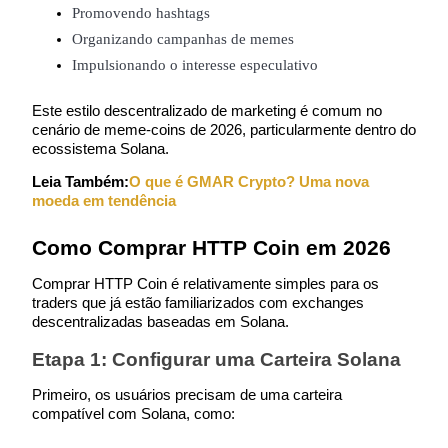
Promovendo hashtags
Organizando campanhas de memes
Impulsionando o interesse especulativo
Investimento Automático
Este estilo descentralizado de marketing é comum no 
Obtenha lucro a longo prazo e interesses flexíveis
cenário de meme-coins de 2026, particularmente dentro do 
ecossistema Solana.
Leia Também:
O que é GMAR Crypto? Uma nova 
moeda em tendência
Como Comprar HTTP Coin em 2026
Comprar HTTP Coin é relativamente simples para os 
traders que já estão familiarizados com exchanges 
descentralizadas baseadas em Solana.
Aprenda a apostar
Etapa 1: Configurar uma Carteira Solana
Aprenda como ganhar renda passiva
Primeiro, os usuários precisam de uma carteira 
Bitrue
AI
compatível com Solana, como: