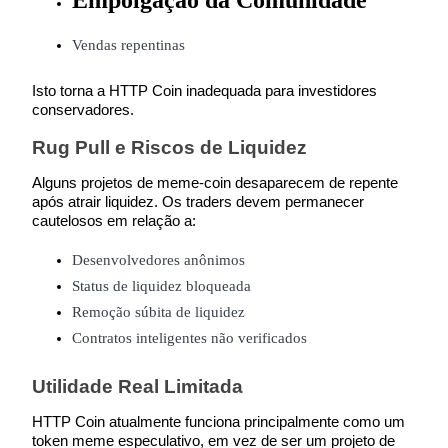
Trade New Futures, Win 200,000 USDT
Vendas repentinas
Isto torna a HTTP Coin inadequada para investidores 
Crypto World Cup 2026: Grand Finale
conservadores.
77,777+3k Rewards
Rug Pull e Riscos de Liquidez
Alguns projetos de meme-coin desaparecem de repente 
após atrair liquidez. Os traders devem permanecer 
cautelosos em relação a:
Desenvolvedores anônimos
Status de liquidez bloqueada
Remoção súbita de liquidez
Contratos inteligentes não verificados
Mais eventos
Ganhe prêmios e recompensas exclusivas
Utilidade Real Limitada
Centro de recompensas
HTTP Coin atualmente funciona principalmente como um 
token meme especulativo, em vez de ser um projeto de 
Conecte-se