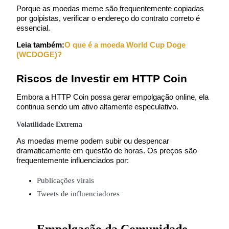
Porque as moedas meme são frequentemente copiadas 
por golpistas, verificar o endereço do contrato correto é 
essencial.
Exclusive for BitMart Users
Leia também:
O que é a moeda World Cup Doge 
(WCDOGE)?
Register & Trade to Win 500,000 USDT
Riscos de Investir em HTTP Coin
Embora a HTTP Coin possa gerar empolgação online, ela 
Precious Metals Trading Carnival
continua sendo um ativo altamente especulativo.
Trade Gold & Silver · 33,333 USDT Bonus
Volatilidade Extrema
As moedas meme podem subir ou despencar 
dramaticamente em questão de horas. Os preços são 
frequentemente influenciados por:
USDT New User Exclusive 10% APR
USDT Flexible Staking | Daily Rewards
Publicações virais
Tweets de influenciadores
New Listing Futures Fest
Empolgação da Comunidade