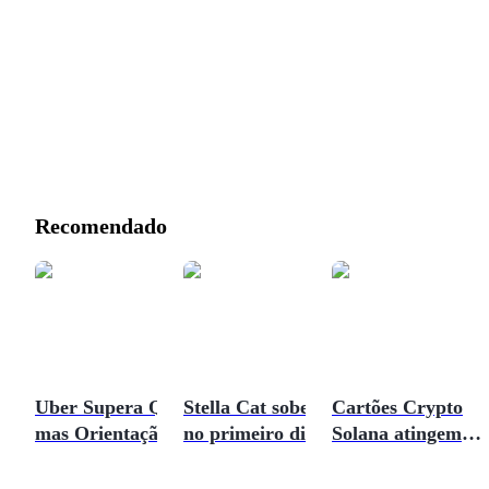
Recomendado
Uber Supera Q2,
Stella Cat sobe 85%
Cartões Crypto
mas Orientação
no primeiro dia:
Solana atingem
Derruba Ações:
nova oportunidade
recorde de $69,5
Você Deveria Ir
com narrativa?
milhões em julho: