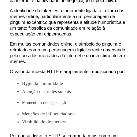
da internet e da atividade de negociação especulativa.
Torne-se um Trader de Cópias
A identidade do token está fortemente ligada à cultura dos 
Desfrute da partilha de lucros e comissões de copy trading
memes online, particularmente a um personagem de 
pinguim excêntrico que representa a atitude humorística e 
um tanto filosófica da comunidade em relação à 
especulação em criptomoedas.
Em muitas comunidades online, o símbolo do pinguim é 
retratado como um personagem digital errante navegando 
pelo caos dos mercados da internet e do investimento em 
memes.
O valor da moeda HTTP é amplamente impulsionado por:
Informação
Hype da comunidade
Análise de big data, incluindo informações comerciais, etc.
Atenção nas redes sociais
Momentum de negociação
Menções de influenciadores
Virabilidade de memes
Por causa disso, o HTTP se comporta mais como um 