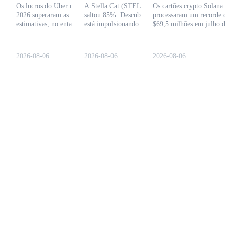
Os lucros do Uber no Q2 de
A Stella Cat (STELLA)
Os cartões crypto Solana
Vendido?
impacto no SOL
2026 superaram as
saltou 85%. Descubra o que
processaram um recorde 
estimativas, no entanto, a
está impulsionando a alta,
$69,5 milhões em julho 
orientação decepcionante
perspectiva de preço, riscos
2026, enquanto o volume
pesou sobre as ações. Veja o
e se essa nova moeda meme
total da indústria atingiu
que desacelerou o
tem potencial a longo
$748,7 milhões. O KAS
2026-08-06
2026-08-06
2026-08-06
sentimento dos investidores
prazo.
lidera a Solana com uma
e se as ações da UBER
participação de 89,7%.
podem enfrentar uma nova
Impacto no SOL dentro.
queda.