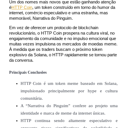
Um dos nomes mais novos que estão ganhando atenção 
é
HTTP Coin
, um token construído em torno do humor da 
internet, comércio especulativo e uma estranha, mas 
memorável, Narrativa do Pinguim.
Futuros COIN-M
Em vez de oferecer um protocolo de blockchain 
revolucionário, o HTTP Coin prospera na cultura viral, no 
Futuros de criptomoeda
engajamento da comunidade e no impulso emocional que 
muitas vezes impulsiona os mercados de moedas meme. 
À medida que os traders buscam o próximo token 
explosivo da Solana, o HTTP rapidamente se tornou parte 
TradFi
da conversa.
Derivativos de ações, câmbio, metais preciosos e commodities
Principais Conclusões
HTTP Coin é um token meme baseado em Solana, 
impulsionado principalmente por hype e cultura 
comunitária.
A “Narrativa do Pinguim” confere ao projeto uma 
identidade e marca de meme da internet únicas.
HTTP continua sendo altamente especulativo e 
Futuros de USDC
apresenta riscos significativos de volatilidade e 