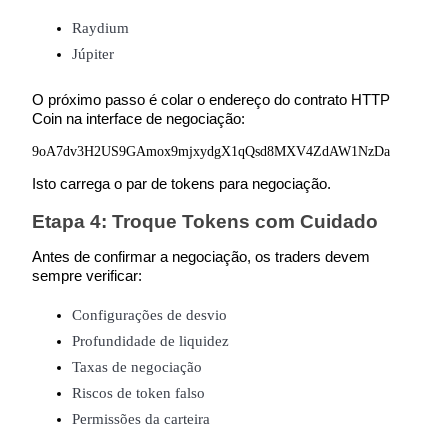
Raydium
Júpiter
O próximo passo é colar o endereço do contrato HTTP 
Indicação
Coin na interface de negociação:
Convide um amigo para receber recompensas em dinheiro
9oA7dv3H2US9GAmox9mjxydgX1qQsd8MXV4ZdAW1NzDa
Isto carrega o par de tokens para negociação.
Etapa 4: Troque Tokens com Cuidado
Antes de confirmar a negociação, os traders devem 
sempre verificar:
Configurações de desvio
Deposit CASHCAT & Win
Profundidade de liquidez
Taxas de negociação
Riscos de token falso
Deposit CASHCAT & Win
Permissões da carteira
Share 500000 CASHCAT prize pool